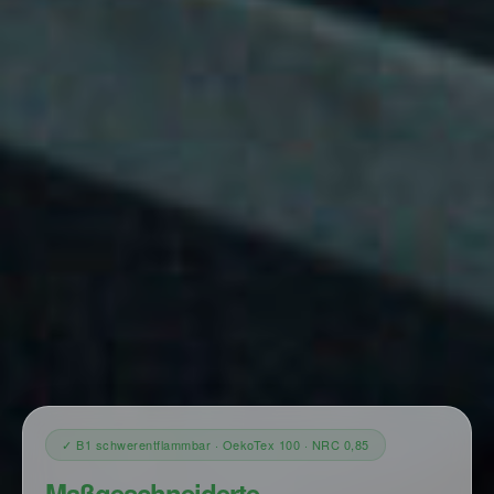
✓ B1 schwerentflammbar · OekoTex 100 · NRC 0,85
Maßgeschneiderte