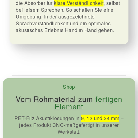
die Absorber für
klare Verständlichkeit
, selbst
bei leisem Sprechen. So schaffen Sie eine
Umgebung, in der ausgezeichnete
Sprachverständlichkeit und ein optimales
akustisches Erlebnis Hand in Hand gehen.
Shop
Vom Rohmaterial zum
fertigen
Element
PET-Filz Akustiklösungen in
9, 12 und 24 mm
–
jedes Produkt CNC-maßgefertigt in unserer
Werkstatt.