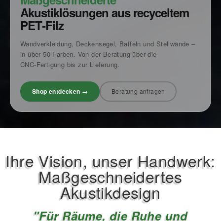
Akustiklösungen aus recyceltem
PET‑Filz
Wandverkleidung, Deckensegel, Baffeln und Stellwände –
in über 50 Farben. Von der Beratung über die
CNC‑Fertigung bis zur Lieferung.
Shop entdecken →
Beratung anfragen
Ihre Vision, unser Handwerk:
Maßgeschneidertes
Akustikdesign
"Für Räume, die Ruhe und