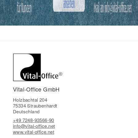
Vital-Office GmbH
Holzbachtal 204
75334 Straubenhardt
Deutschland
+49 7248-93566-90
info@vital-office.net
www.vital-office.net