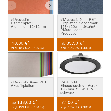
vitAcoustic
vitAcoustic 9mm PET
Rahmenprofil
Filzplatten Sondermaß
Aluminium 12x12mm
153x122cm 1,9kg/m²
PM992 jeans
Production
*
*
10,00 €
83,30 €
ab
zzgl. 19% USt. (
€136.85
)
zzgl. 19% USt. (
€136.85
)
vitAcoustic 9mm PET
VAS-Licht
Akustikplatten
Einbauleuchte - Acrux
195 mm, 25 W, DIM,
schwarz
*
*
133,00 €
77,00 €
ab
zzgl. 19% USt. (
€136.85
)
zzgl. 19% USt. (
€136.85
)