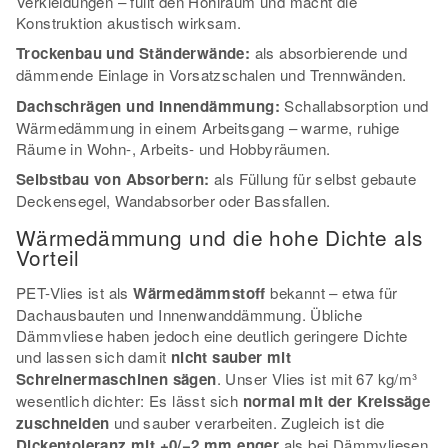
Verkleidungen – füllt den Hohlraum und macht die
Konstruktion akustisch wirksam.
Trockenbau und Ständerwände:
als absorbierende und
dämmende Einlage in Vorsatzschalen und Trennwänden.
Dachschrägen und Innendämmung:
Schallabsorption und
Wärmedämmung in einem Arbeitsgang – warme, ruhige
Räume in Wohn-, Arbeits- und Hobbyräumen.
Selbstbau von Absorbern:
als Füllung für selbst gebaute
Deckensegel, Wandabsorber oder Bassfallen.
Wärmedämmung und die hohe Dichte als
Vorteil
PET-Vlies ist als
Wärmedämmstoff
bekannt – etwa für
Dachausbauten und Innenwanddämmung. Übliche
Dämmvliese haben jedoch eine deutlich geringere Dichte
und lassen sich damit
nicht sauber mit
Schreinermaschinen sägen
. Unser Vlies ist mit 67 kg/m³
wesentlich dichter: Es lässt sich
normal mit der Kreissäge
zuschneiden
und sauber verarbeiten. Zugleich ist die
Dickentoleranz mit +0/−2 mm enger
als bei Dämmvliesen