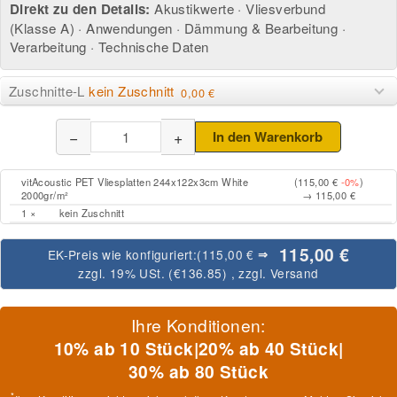
Direkt zu den Details:
Akustikwerte
·
Vliesverbund
(Klasse A)
·
Anwendungen
·
Dämmung & Bearbeitung
·
Verarbeitung
·
Technische Daten
Zuschnitte-L
kein Zuschnitt
0,00 €
−
+
In den Warenkorb
vitAcoustic PET Vliesplatten 244x122x3cm White
(115,00 €
-0%
)
2000gr/m²
→ 115,00 €
1 ×
kein Zuschnitt
115,00 €
EK-Preis wie konfiguriert:
(115,00 €
⇒
zzgl. 19% USt. (
€136.85
)
, zzgl.
Versand
Ihre Konditionen:
10% ab 10 Stück
|
20% ab 40 Stück
|
30% ab 80 Stück
*