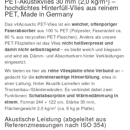
PET-Akustikvlies 30 mm (2,0 kg/m²) –
hochdichtes Hinterfüll-Vlies aus reinem
PET, Made in Germany
Das vitAcoustic PET-Vlies ist ein
weicher, offenporiger
Faserabsorber
aus 100 % PET (Polyester, Faseranteil ca.
60 % aus recycelten PET-Flaschen). Anders als unsere
PET-Filzplatten ist das Vlies
nicht heißverpresst und
damit nicht selbsttragend
– es bleibt weich und biegsam
und wird als Dämm- und Absorberkern hinter Verkleidungen
eingesetzt.
Wir bieten es hier als
reine Vliesplatte ohne Verbund
an –
gedacht für die
schreinerseitige Hinterfüllung
, etwa in
einer Lattung, hinter Akustik-Lamellen oder in
Trockenbau-/Ständerwänden. Es verbindet dabei zwei
Funktionen:
Schallabsorption und Wärmedämmung in
einem
. Format 244 × 122 cm, Stärke 30 mm,
Flächengewicht 2,0 kg/m² (ca. 6 kg je Platte).
Akustische Leistung (abgeleitet aus
Referenzmessungen nach ISO 354)