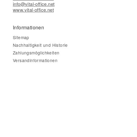
info@vital-office.net
www.vital-office.net
Informationen
Sitemap
Nachhaltigkeit und Historie
Zahlungsmöglichkeiten
Versandinformationen
Gesetzliche Informationen
Impressum
AGB
Datenschutz
Widerrufsbelehrung & Widerrufsformular
Datenschutzerklärung
•
Impressum