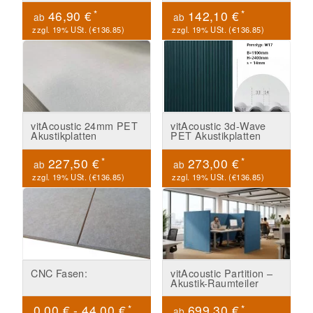
*
*
46,90 €
142,10 €
ab
ab
zzgl. 19% USt. (
€136.85
)
zzgl. 19% USt. (
€136.85
)
vitAcoustic 24mm PET
vitAcoustic 3d-Wave
Akustikplatten
PET Akustikplatten
*
*
227,50 €
273,00 €
ab
ab
zzgl. 19% USt. (
€136.85
)
zzgl. 19% USt. (
€136.85
)
CNC Fasen:
vitAcoustic Partition –
Akustik-Raumteiler
*
*
0,00 € -
44,00 €
699,30 €
ab