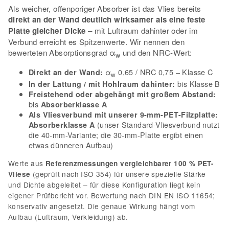
Als weicher, offenporiger Absorber ist das Vlies bereits
direkt an der Wand deutlich wirksamer als eine feste
Platte gleicher Dicke
– mit Luftraum dahinter oder im
Verbund erreicht es Spitzenwerte. Wir nennen den
bewerteten Absorptionsgrad α
und den NRC-Wert:
w
α
0,65 / NRC 0,75 – Klasse C
Direkt an der Wand:
w
bis Klasse B
In der Lattung / mit Hohlraum dahinter:
Freistehend oder abgehängt mit großem Abstand:
bis
Absorberklasse A
Als Vliesverbund mit unserer 9-mm-PET-Filzplatte:
(unser Standard-Vliesverbund nutzt
Absorberklasse A
die 40-mm-Variante; die 30-mm-Platte ergibt einen
etwas dünneren Aufbau)
Werte aus
Referenzmessungen vergleichbarer 100 % PET-
(geprüft nach ISO 354) für unsere spezielle Stärke
Vliese
und Dichte abgeleitet – für diese Konfiguration liegt kein
eigener Prüfbericht vor. Bewertung nach DIN EN ISO 11654;
konservativ angesetzt. Die genaue Wirkung hängt vom
Aufbau (Luftraum, Verkleidung) ab.