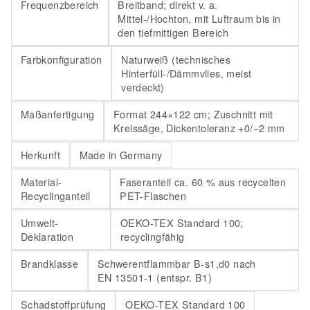
Frequenzbereich
Breitband; direkt v. a.
Mittel-/Hochton, mit Luftraum bis in
den tiefmittigen Bereich
Farbkonfiguration
Naturweiß (technisches
Hinterfüll-/Dämmvlies, meist
verdeckt)
Maßanfertigung
Format 244×122 cm; Zuschnitt mit
Kreissäge, Dickentoleranz +0/−2 mm
Herkunft
Made in Germany
Material-
Faseranteil ca. 60 % aus recycelten
Recyclinganteil
PET-Flaschen
Umwelt-
OEKO-TEX Standard 100;
Deklaration
recyclingfähig
Brandklasse
Schwerentflammbar B-s1,d0 nach
EN 13501-1 (entspr. B1)
Schadstoffprüfung
OEKO-TEX Standard 100