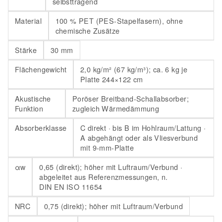
selbsttragend
Material
100 % PET (PES-Stapelfasern), ohne
chemische Zusätze
Stärke
30 mm
Flächengewicht
2,0 kg/m² (67 kg/m³); ca. 6 kg je
Platte 244×122 cm
Akustische
Poröser Breitband-Schallabsorber;
Funktion
zugleich Wärmedämmung
Absorberklasse
C direkt · bis B im Hohlraum/Lattung ·
A abgehängt oder als Vliesverbund
mit 9-mm-Platte
αw
0,65 (direkt); höher mit Luftraum/Verbund ·
abgeleitet aus Referenzmessungen, n.
DIN EN ISO 11654
NRC
0,75 (direkt); höher mit Luftraum/Verbund