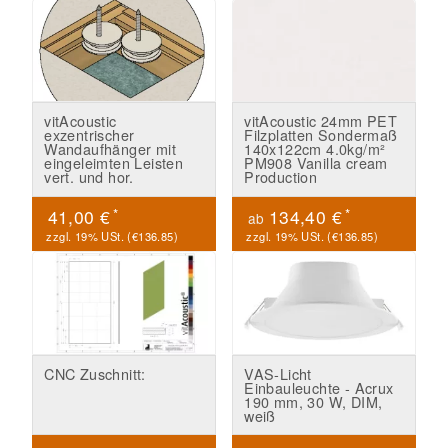
vitAcoustic
vitAcoustic 24mm PET
exzentrischer
Filzplatten Sondermaß
Wandaufhänger mit
140x122cm 4.0kg/m²
eingeleimten Leisten
PM908 Vanilla cream
vert. und hor.
Production
*
*
41,00 €
134,40 €
ab
zzgl. 19% USt. (
€136.85
)
zzgl. 19% USt. (
€136.85
)
CNC Zuschnitt:
VAS-Licht
Einbauleuchte - Acrux
190 mm, 30 W, DIM,
weiß