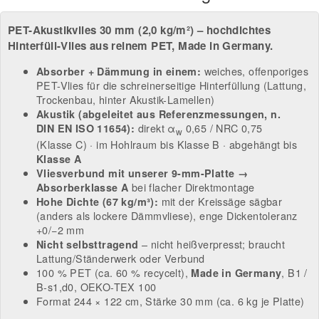
PET-Akustikvlies 30 mm (2,0 kg/m²) – hochdichtes
Hinterfüll-Vlies aus reinem PET, Made in Germany.
weiches, offenporiges
Absorber + Dämmung in einem:
PET-Vlies für die schreinerseitige Hinterfüllung (Lattung,
Trockenbau, hinter Akustik-Lamellen)
Akustik (abgeleitet aus Referenzmessungen, n.
direkt α
0,65 / NRC 0,75
DIN EN ISO 11654):
w
(Klasse C) · im Hohlraum bis Klasse B · abgehängt bis
Klasse A
Vliesverbund mit unserer 9-mm-Platte →
bei flacher Direktmontage
Absorberklasse A
mit der Kreissäge sägbar
Hohe Dichte (67 kg/m³):
(anders als lockere Dämmvliese), enge Dickentoleranz
+0/−2 mm
– nicht heißverpresst; braucht
Nicht selbsttragend
Lattung/Ständerwerk oder Verbund
100 % PET (ca. 60 % recycelt),
, B1 /
Made in Germany
B-s1,d0, OEKO-TEX 100
Format 244 × 122 cm, Stärke 30 mm (ca. 6 kg je Platte)