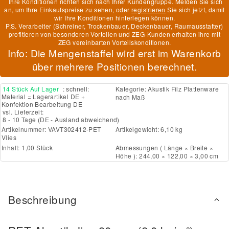
Ihre Konditionen richten sich nach Ihrer Kundengruppe. Melden Sie sich
an, um Ihre Einkaufspreise zu sehen, oder
registrieren
Sie sich jetzt, damit
wir Ihre Konditionen hinterlegen können.
P.S. Verarbeiter (Schreiner, Trockenbauer, Deckenbauer, Raumausstatter)
profitieren von besonderen Vorteilen und ZEG-Kunden erhalten ihre mit
ZEG vereinbarten Vorteilskonditionen.
Info: Die Mengenstaffel wird erst im Warenkorb
über mehrere Positionen berechnet.
14 Stück Auf Lager
: schnell:
Kategorie:
Akustik Filz Plattenware
Material = Lagerartikel DE +
nach Maß
Konfektion Bearbeitung DE
vsl. Lieferzeit:
8 - 10 Tage
(DE - Ausland abweichend)
Artikelnummer:
VAVT302412-PET
Artikelgewicht: 6,10 kg
Vlies
Inhalt: 1,00 Stück
Abmessungen ( Länge × Breite ×
Höhe ): 244,00 × 122,00 × 3,00 cm
Beschreibung