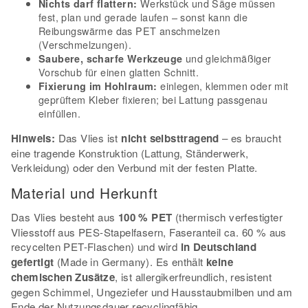
Werkstück und Säge müssen
Nichts darf flattern:
fest, plan und gerade laufen – sonst kann die
Reibungswärme das PET anschmelzen
(Verschmelzungen).
und gleichmäßiger
Saubere, scharfe Werkzeuge
Vorschub für einen glatten Schnitt.
einlegen, klemmen oder mit
Fixierung im Hohlraum:
geprüftem Kleber fixieren; bei Lattung passgenau
einfüllen.
Hinweis:
Das Vlies ist
nicht selbsttragend
– es braucht
eine tragende Konstruktion (Lattung, Ständerwerk,
Verkleidung) oder den Verbund mit der festen Platte.
Material und Herkunft
Das Vlies besteht aus
100 % PET
(thermisch verfestigter
Vliesstoff aus PES-Stapelfasern, Faseranteil ca. 60 % aus
recycelten PET-Flaschen) und wird
in Deutschland
gefertigt
(Made in Germany). Es enthält
keine
chemischen Zusätze
, ist allergikerfreundlich, resistent
gegen Schimmel, Ungeziefer und Hausstaubmilben und am
Ende der Nutzungsdauer recyclingfähig.