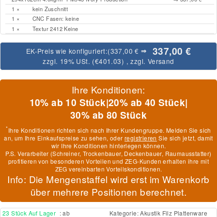
1 ×
kein Zuschnitt
1 ×
CNC Fasen: keine
1 ×
Textur 2412 Keine
337,00 €
EK-Preis wie konfiguriert:
(337,00 €
⇒
zzgl. 19% USt. (
€401.03
)
, zzgl.
Versand
Ihre Konditionen:
10% ab 10 Stück
|
20% ab 40 Stück
|
30% ab 80 Stück
*
Ihre Konditionen richten sich nach Ihrer Kundengruppe. Melden Sie sich
an, um Ihre Einkaufspreise zu sehen, oder
registrieren
Sie sich jetzt, damit
wir Ihre Konditionen hinterlegen können.
P.S. Verarbeiter (Schreiner, Trockenbauer, Deckenbauer, Raumausstatter)
profitieren von besonderen Vorteilen und ZEG-Kunden erhalten ihre mit
ZEG vereinbarten Vorteilskonditionen.
Info: Die Mengenstaffel wird erst im Warenkorb
über mehrere Positionen berechnet.
23 Stück Auf Lager
: ab
Kategorie:
Akustik Filz Plattenware