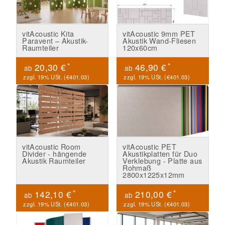
vitAcoustic Kita
vitAcoustic 9mm PET
Paravent – Akustik-
Akustik Wand-Fliesen
Raumteiler
120x60cm
*
*
20,30 €
46,90 €
ab
ab
zzgl. 19% USt. (
€401.03
)
zzgl. 19% USt. (
€401.03
)
vitAcoustic Room
vitAcoustic PET
Divider - hängende
Akustikplatten für Duo
Akustik Raumteiler
Verklebung - Platte aus
Rohmaß
2800x1225x12mm
*
*
142,10 €
210,00 €
ab
ab
zzgl. 19% USt. (
€401.03
)
zzgl. 19% USt. (
€401.03
)