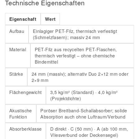
Technische Eigenschaften
Eigenschaft
Wert
Aufbau
Einlagiger PET-Filz, thermisch verfestigt
(Schmelzfasern); massiv 24 mm
Material
PET-Filz aus recycelten PET-Flaschen,
thermisch verfestigt – ohne chemische
Bindemittel
Stärke
24 mm (massiv); alternativ Duo 2×12 mm oder
2×9 mm
Flächengewicht
3,5 kg/m² (Standard) · 4,0 kg/m²
(Projektdichte)
Akustische
Poröser Breitband-Schallabsorber; solide
Funktion
Absorption auch ohne Luftraum/Verbund
Absorberklasse
D direkt · C (50 mm) · A (ab 100 mm,
Vliesverbund oder Deckensegel)