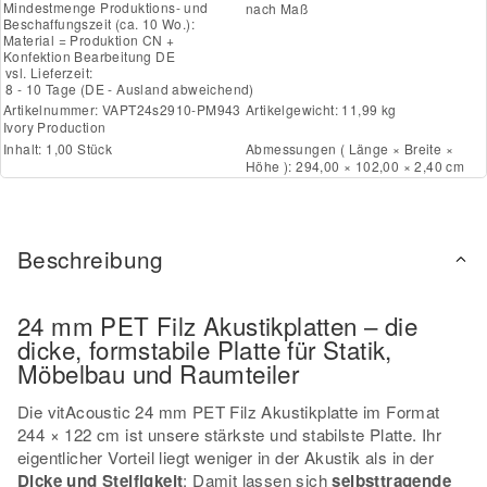
Mindestmenge Produktions- und
nach Maß
Beschaffungszeit (ca. 10 Wo.):
Material = Produktion CN +
Konfektion Bearbeitung DE
vsl. Lieferzeit:
8 - 10 Tage
(DE - Ausland abweichend)
Artikelnummer:
VAPT24s2910-PM943
Artikelgewicht: 11,99 kg
Ivory Production
Inhalt: 1,00 Stück
Abmessungen ( Länge × Breite ×
Höhe ): 294,00 × 102,00 × 2,40 cm
Beschreibung
24 mm PET Filz Akustikplatten – die
dicke, formstabile Platte für Statik,
Möbelbau und Raumteiler
Die vitAcoustic 24 mm PET Filz Akustikplatte im Format
244 × 122 cm ist unsere stärkste und stabilste Platte. Ihr
eigentlicher Vorteil liegt weniger in der Akustik als in der
Dicke und Steifigkeit
: Damit lassen sich
selbsttragende