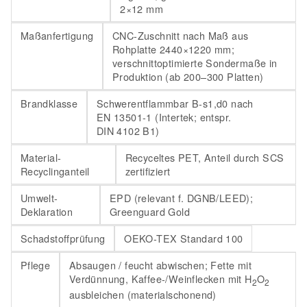
2×12 mm
Maßanfertigung
CNC-Zuschnitt nach Maß aus
Rohplatte 2440×1220 mm;
verschnittoptimierte Sondermaße in
Produktion (ab 200–300 Platten)
Brandklasse
Schwerentflammbar B-s1,d0 nach
EN 13501-1 (Intertek; entspr.
DIN 4102 B1)
Material-
Recyceltes PET, Anteil durch SCS
Recyclinganteil
zertifiziert
Umwelt-
EPD (relevant f. DGNB/LEED);
Deklaration
Greenguard Gold
Schadstoffprüfung
OEKO-TEX Standard 100
Pflege
Absaugen / feucht abwischen; Fette mit
Verdünnung, Kaffee-/Weinflecken mit H
O
2
2
ausbleichen (materialschonend)