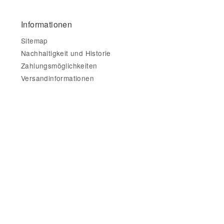
Informationen
Sitemap
Nachhaltigkeit und Historie
Zahlungsmöglichkeiten
Versandinformationen
Gesetzliche Informationen
Impressum
AGB
Datenschutz
Widerrufsbelehrung & Widerrufsformular
Datenschutzerklärung
•
Impressum