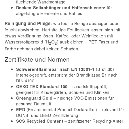
fluchtende Wandmontage
für
Decken-Seilabhänger und Halfenschienen:
abgehängte Elemente und Baffles
Reinigung und Pflege:
wie textile Beläge absaugen oder
feucht abwischen. Hartnäckige Fettflecken lassen sich mit
etwas Verdünnung lösen, Kaffee- oder Weinflecken mit
Wasserstoffperoxid (H
O
) ausbleichen – PET-Faser und
2
2
Farbe nehmen dabei keinen Schaden.
Zertifikate und Normen
(B-s1,d0) –
Schwerentflammbar nach EN 13501-1
Intertek-geprüft, entspricht der Brandklasse B1 nach
DIN 4102
– schadstoffgeprüft,
OEKO-TEX Standard 100
geeignet für Kindergärten, Schulen und Kliniken
– niedrige VOC-Emissionen für
Greenguard Gold
gesunde Raumluft
(Environmental Product Declaration) – relevant für
EPD
DGNB- und LEED-Zertifizierung
– zertifizierter Recycling-Anteil
SCS Recycled Content