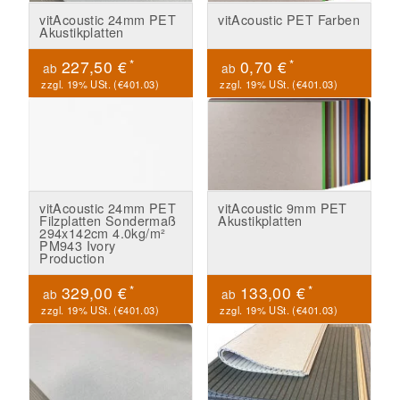
vitAcoustic 24mm PET
vitAcoustic PET Farben
Akustikplatten
*
*
227,50 €
0,70 €
ab
ab
zzgl. 19% USt. (
€401.03
)
zzgl. 19% USt. (
€401.03
)
vitAcoustic 24mm PET
vitAcoustic 9mm PET
Filzplatten Sondermaß
Akustikplatten
294x142cm 4.0kg/m²
PM943 Ivory
Production
*
*
329,00 €
133,00 €
ab
ab
zzgl. 19% USt. (
€401.03
)
zzgl. 19% USt. (
€401.03
)