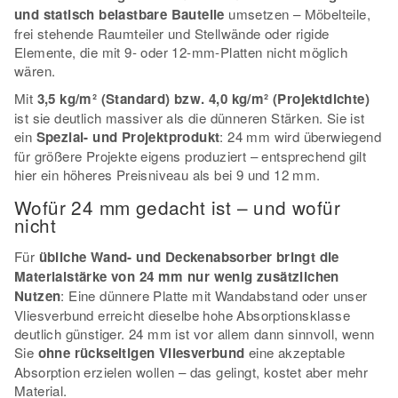
und statisch belastbare Bauteile
umsetzen – Möbelteile,
frei stehende Raumteiler und Stellwände oder rigide
Elemente, die mit 9- oder 12-mm-Platten nicht möglich
wären.
Mit
3,5 kg/m² (Standard) bzw. 4,0 kg/m² (Projektdichte)
ist sie deutlich massiver als die dünneren Stärken. Sie ist
ein
Spezial- und Projektprodukt
: 24 mm wird überwiegend
für größere Projekte eigens produziert – entsprechend gilt
hier ein höheres Preisniveau als bei 9 und 12 mm.
Wofür 24 mm gedacht ist – und wofür
nicht
Für
übliche Wand- und Deckenabsorber bringt die
Materialstärke von 24 mm nur wenig zusätzlichen
Nutzen
: Eine dünnere Platte mit Wandabstand oder unser
Vliesverbund erreicht dieselbe hohe Absorptionsklasse
deutlich günstiger. 24 mm ist vor allem dann sinnvoll, wenn
Sie
ohne rückseitigen Vliesverbund
eine akzeptable
Absorption erzielen wollen – das gelingt, kostet aber mehr
Material.