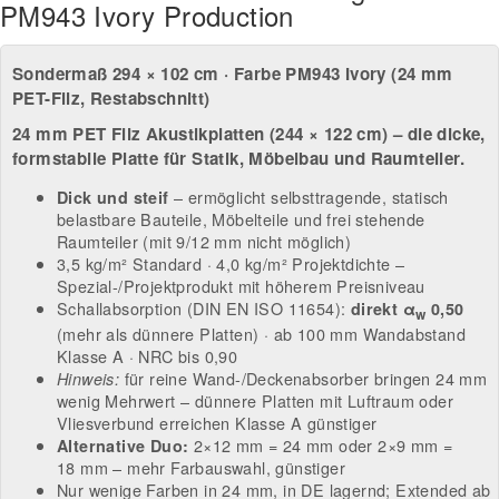
PM943 Ivory Production
Sondermaß 294 × 102 cm · Farbe PM943 Ivory (24 mm
PET-Filz, Restabschnitt)
24 mm PET Filz Akustikplatten (244 × 122 cm) – die dicke,
formstabile Platte für Statik, Möbelbau und Raumteiler.
– ermöglicht selbsttragende, statisch
Dick und steif
belastbare Bauteile, Möbelteile und frei stehende
Raumteiler (mit 9/12 mm nicht möglich)
3,5 kg/m² Standard · 4,0 kg/m² Projektdichte –
Spezial-/Projektprodukt mit höherem Preisniveau
Schallabsorption (DIN EN ISO 11654):
direkt α
0,50
w
(mehr als dünnere Platten) · ab 100 mm Wandabstand
Klasse A · NRC bis 0,90
für reine Wand-/Deckenabsorber bringen 24 mm
Hinweis:
wenig Mehrwert – dünnere Platten mit Luftraum oder
Vliesverbund erreichen Klasse A günstiger
2×12 mm = 24 mm oder 2×9 mm =
Alternative Duo:
18 mm – mehr Farbauswahl, günstiger
Nur wenige Farben in 24 mm, in DE lagernd; Extended ab