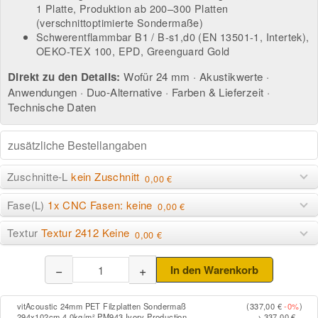
1 Platte, Produktion ab 200–300 Platten
(verschnittoptimierte Sondermaße)
Schwerentflammbar B1 / B-s1,d0 (EN 13501-1, Intertek),
OEKO-TEX 100, EPD, Greenguard Gold
Direkt zu den Details:
Wofür 24 mm
·
Akustikwerte
·
Anwendungen
·
Duo-Alternative
·
Farben & Lieferzeit
·
Technische Daten
Zuschnitte-L
kein Zuschnitt
0,00 €
Fase(L)
1x CNC Fasen: keine
0,00 €
Textur
Textur 2412 Keine
0,00 €
−
+
In den Warenkorb
vitAcoustic 24mm PET Filzplatten Sondermaß
(337,00 €
-0%
)
294x102cm 4.0kg/m² PM943 Ivory Production
→ 337,00 €