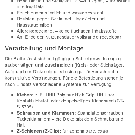
Hohe Dichte und Steifigkeit (3,5–4,0 kg/m²) – formstabil
und tragfähig
Feuchteunempfindlich und wasserresistent
Resistent gegen Schimmel, Ungeziefer und
Hausstaubmilben
Allergikergeeignet – keine flüchtigen Inhaltsstoffe
Am Ende der Nutzungsdauer vollständig recyclebar
Verarbeitung und Montage
Die Platte lässt sich mit gängigen Schreinerwerkzeugen
sauber
sägen und zuschneiden
(Kreis- oder Stichsäge).
Aufgrund der Dicke eignet sie sich gut für verschraubte,
konstruktive Verbindungen. Für die Befestigung stehen je
nach Einsatz verschiedene Systeme zur Verfügung:
z. B. UHU Polymax High Grip, UHU por
Kleben:
Kontaktklebstoff oder doppelseitiges Klebeband (CT-
S 5735)
Spanplattenschrauben,
Schrauben und Klammern:
Tackerklammern – die Dicke gibt dem Schraubgrund
Halt
für abnehmbare, exakt
Z-Schienen (Z-Clip):