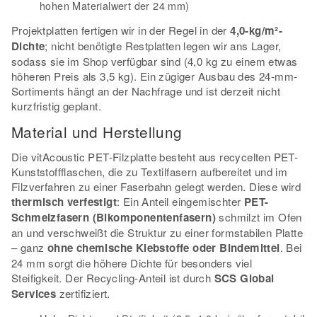
hohen Materialwert der 24 mm)
Projektplatten fertigen wir in der Regel in der
4,0-kg/m²-
Dichte
; nicht benötigte Restplatten legen wir ans Lager,
sodass sie im Shop verfügbar sind (4,0 kg zu einem etwas
höheren Preis als 3,5 kg). Ein zügiger Ausbau des 24-mm-
Sortiments hängt an der Nachfrage und ist derzeit nicht
kurzfristig geplant.
Material und Herstellung
Die vitAcoustic PET-Filzplatte besteht aus recycelten PET-
Kunststoffflaschen, die zu Textilfasern aufbereitet und im
Filzverfahren zu einer Faserbahn gelegt werden. Diese wird
thermisch verfestigt
: Ein Anteil eingemischter
PET-
Schmelzfasern (Bikomponentenfasern)
schmilzt im Ofen
an und verschweißt die Struktur zu einer formstabilen Platte
– ganz
ohne chemische Klebstoffe oder Bindemittel
. Bei
24 mm sorgt die höhere Dichte für besonders viel
Steifigkeit. Der Recycling-Anteil ist durch
SCS Global
Services
zertifiziert.