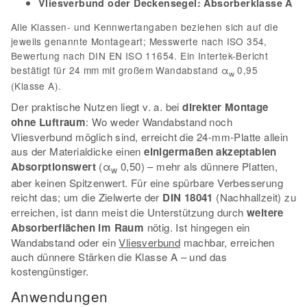
Vliesverbund oder Deckensegel:
Absorberklasse A
Alle Klassen- und Kennwertangaben beziehen sich auf die
jeweils genannte Montageart; Messwerte nach ISO 354,
Bewertung nach DIN EN ISO 11654. Ein Intertek-Bericht
bestätigt für 24 mm mit großem Wandabstand α
0,95
w
(Klasse A).
Der praktische Nutzen liegt v. a. bei
direkter Montage
ohne Luftraum
: Wo weder Wandabstand noch
Vliesverbund möglich sind, erreicht die 24-mm-Platte allein
aus der Materialdicke einen
einigermaßen akzeptablen
Absorptionswert
(α
0,50) – mehr als dünnere Platten,
w
aber keinen Spitzenwert. Für eine spürbare Verbesserung
reicht das; um die Zielwerte der
DIN 18041
(Nachhallzeit) zu
erreichen, ist dann meist die Unterstützung durch
weitere
Absorberflächen im Raum
nötig. Ist hingegen ein
Wandabstand oder ein
Vliesverbund
machbar, erreichen
auch dünnere Stärken die Klasse A – und das
kostengünstiger.
Anwendungen