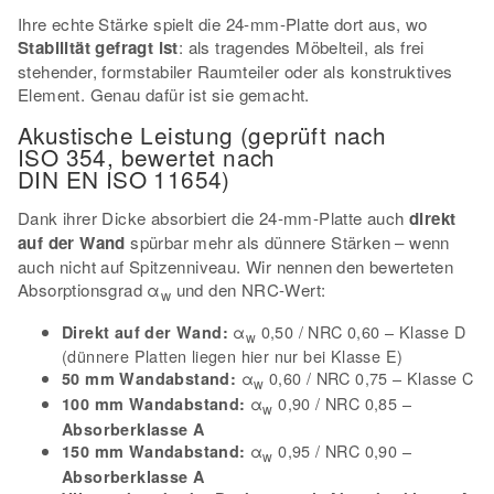
Ihre echte Stärke spielt die 24-mm-Platte dort aus, wo
Stabilität gefragt ist
: als tragendes Möbelteil, als frei
stehender, formstabiler Raumteiler oder als konstruktives
Element. Genau dafür ist sie gemacht.
Akustische Leistung (geprüft nach
ISO 354, bewertet nach
DIN EN ISO 11654)
Dank ihrer Dicke absorbiert die 24-mm-Platte auch
direkt
auf der Wand
spürbar mehr als dünnere Stärken – wenn
auch nicht auf Spitzenniveau. Wir nennen den bewerteten
Absorptionsgrad α
und den NRC-Wert:
w
α
0,50 / NRC 0,60 – Klasse D
Direkt auf der Wand:
w
(dünnere Platten liegen hier nur bei Klasse E)
α
0,60 / NRC 0,75 – Klasse C
50 mm Wandabstand:
w
α
0,90 / NRC 0,85 –
100 mm Wandabstand:
w
Absorberklasse A
α
0,95 / NRC 0,90 –
150 mm Wandabstand:
w
Absorberklasse A