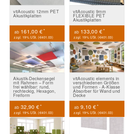
vitAcoustic 12mm PET
vitAcoustic 9mm
Akustikplatten
FLEXIBLE PET
Akustikplatten
*
*
161,00 €
133,00 €
ab
ab
zzgl. 19% USt. (
€401.03
)
zzgl. 19% USt. (
€401.03
)
Akustik-Deckensegel
vitAcoustic elements in
mit Rahmen – Form
verschiedenen Größen
frei wählbar: rund,
und Formen - A-Klasse
rechteckig, Hexagon,
Absorber für Wand und
Freiform
Decke
*
*
32,90 €
9,10 €
ab
ab
zzgl. 19% USt. (
€401.03
)
zzgl. 19% USt. (
€401.03
)