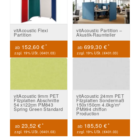
vitAcoustic Flexi
vitAcoustic Partition –
Partition
Akustik-Raumteiler
*
*
152,60 €
699,30 €
ab
ab
zzgl. 19% USt. (
€401.03
)
zzgl. 19% USt. (
€401.03
)
vitAcoustic 9mm PET
vitAcoustic 24mm PET
Filzplatten Abschnitte
Filzplatten Sondermaß
54 x122cm PM843
150x150cm 4.0kg/m²
Spring Green Standard
PM994 chiffon
Production
*
*
23,52 €
185,50 €
ab
ab
zzgl. 19% USt. (
€401.03
)
zzgl. 19% USt. (
€401.03
)