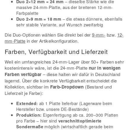
– dieselbe Stärke wie die
Duo 2×12 mm = 24 mm
massive 24-mm-Platte, aus der breiteren 12-mm-
Farbpalette
– die etwas dünnere, ebenfalls
Duo 2×9 mm = 18 mm
sehr stabile Variante, auf Wunsch zweifarbig
Die Duo-Optionen wählen Sie direkt bei der
9-mm-
bzw.
12-
mm-Platte
in der Artikelkonfiguration.
Farben, Verfügbarkeit und Lieferzeit
Weil ein umfangreiches 24-mm-Lager über 50+ Farben sehr
kostenintensiv wäre, ist die 24-mm-Platte
nur in wenigen
Farben verfügbar
– diese halten wir dafür in Deutschland
lagernd. Über die konkrete Verfügbarkeit entscheidet die
Kollektion, sichtbar im
Farb-Dropdown
(Bestand und
Lieferzeit je Farbe):
ab 1 Platte lieferbar (Lagerware beim
Extended:
Hersteller bzw. unsere DE-Bestände)
Eigenfertigung ab ca. 200–300 Platten
Produktion:
pro Farbe – hier sind
verschnittoptimierte
möglich (wirtschaftlich gerade beim
Sondermaße