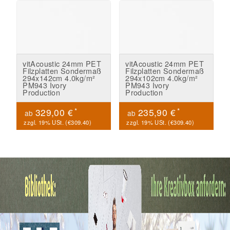
vitAcoustic 24mm PET
vitAcoustic 24mm PET
Filzplatten Sondermaß
Filzplatten Sondermaß
294x142cm 4.0kg/m²
294x102cm 4.0kg/m²
PM943 Ivory
PM943 Ivory
Production
Production
*
*
329,00 €
235,90 €
ab
ab
zzgl. 19% USt. (
€309.40
)
zzgl. 19% USt. (
€309.40
)