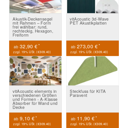
Akustik-Deckensegel
vitAcoustic 3d-Wave
mit Rahmen – Form
PET Akustikplatten
frei wählbar: rund,
rechteckig, Hexagon,
Freiform
*
*
32,90 €
273,00 €
ab
ab
zzgl. 19% USt. (
€309.40
)
zzgl. 19% USt. (
€309.40
)
vitAcoustic elements in
Steckfuss für KITA
verschiedenen Größen
Paravent
und Formen - A-Klasse
Absorber für Wand und
Decke
*
*
9,10 €
11,90 €
ab
ab
zzgl. 19% USt. (
€309.40
)
zzgl. 19% USt. (
€309.40
)