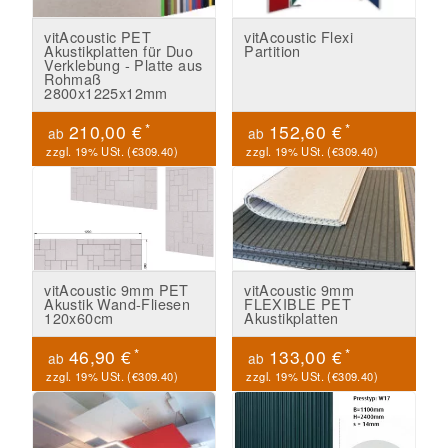
vitAcoustic PET
vitAcoustic Flexi
Akustikplatten für Duo
Partition
Verklebung - Platte aus
Rohmaß
2800x1225x12mm
*
*
210,00 €
152,60 €
ab
ab
zzgl. 19% USt. (
€309.40
)
zzgl. 19% USt. (
€309.40
)
vitAcoustic 9mm PET
vitAcoustic 9mm
Akustik Wand-Fliesen
FLEXIBLE PET
120x60cm
Akustikplatten
*
*
46,90 €
133,00 €
ab
ab
zzgl. 19% USt. (
€309.40
)
zzgl. 19% USt. (
€309.40
)