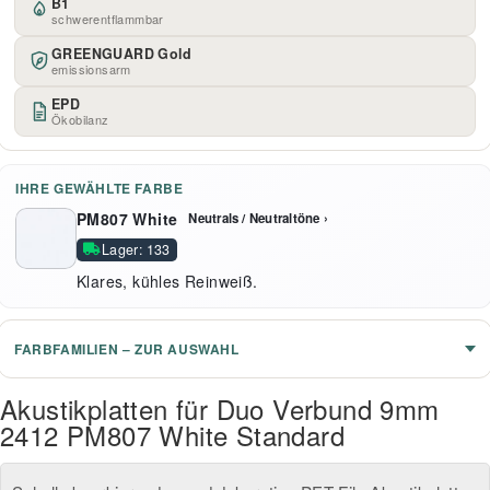
B1
schwerentflammbar
GREENGUARD Gold
emissionsarm
EPD
Ökobilanz
IHRE GEWÄHLTE FARBE
PM807 White
Neutrals / Neutraltöne ›
Lager: 133
Klares, kühles Reinweiß.
FARBFAMILIEN – ZUR AUSWAHL
Akustikplatten für Duo Verbund 9mm
2412 PM807 White Standard