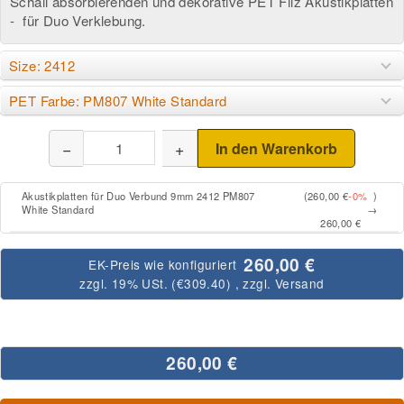
Schall absorbierenden und dekorative PET Filz Akustikplatten
- für Duo Verklebung.
Size: 2412
PET Farbe: PM807 White Standard
−
+
In den Warenkorb
Akustikplatten für Duo Verbund 9mm 2412 PM807
(260,00 €
-0%
)
White Standard
→
260,00 €
260,00 €
EK-Preis wie konfiguriert
zzgl. 19% USt. (
€309.40
)
, zzgl.
Versand
260,00 €