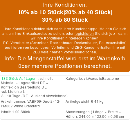
Ihre Konditionen:
10% ab 10 Stück
|
20% ab 40 Stück
|
30% ab 80 Stück
*
Ihre Konditionen richten sich nach Ihrer Kundengruppe. Melden Sie sich
an, um Ihre Einkaufspreise zu sehen, oder
registrieren
Sie sich jetzt, damit
wir Ihre Konditionen hinterlegen können.
P.S. Verarbeiter (Schreiner, Trockenbauer, Deckenbauer, Raumausstatter)
profitieren von besonderen Vorteilen und ZEG-Kunden erhalten ihre mit
ZEG vereinbarten Vorteilskonditionen.
Info: Die Mengenstaffel wird erst im Warenkorb
über mehrere Positionen berechnet.
133 Stück Auf Lager
: schnell:
Kategorie:
vitAcousticBausteine
Material = Lagerartikel DE +
Konfektion Bearbeitung DE
vsl. Lieferzeit:
8 - 10 Tage
(DE - Ausland abweichend)
Artikelnummer:
VABP09-Duo-2412-
Artikelgewicht: 6,41 kg
PM807 White Standard
Inhalt: 1,00 Stück
Abmessungen ( Länge × Breite ×
Höhe ): 244,00 × 122,00 × 0,90 cm