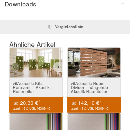
Downloads
Vergleichsliste
Ähnliche Artikel
vitAcoustic Kita
vitAcoustic Room
Paravent – Akustik-
Divider - hängende
Raumteiler
Akustik Raumteiler
*
*
20,30 €
142,10 €
ab
ab
zzgl. 19% USt. (
€309.40
)
zzgl. 19% USt. (
€309.40
)