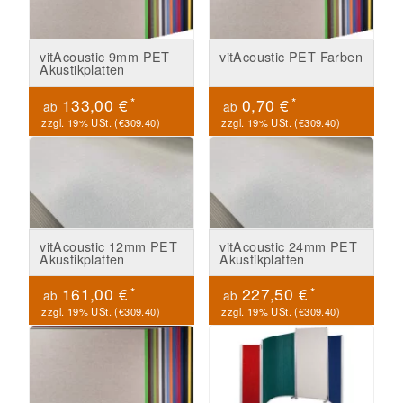
vitAcoustic 9mm PET
vitAcoustic PET Farben
Akustikplatten
*
*
133,00 €
0,70 €
ab
ab
zzgl. 19% USt. (
€309.40
)
zzgl. 19% USt. (
€309.40
)
vitAcoustic 12mm PET
vitAcoustic 24mm PET
Akustikplatten
Akustikplatten
*
*
161,00 €
227,50 €
ab
ab
zzgl. 19% USt. (
€309.40
)
zzgl. 19% USt. (
€309.40
)