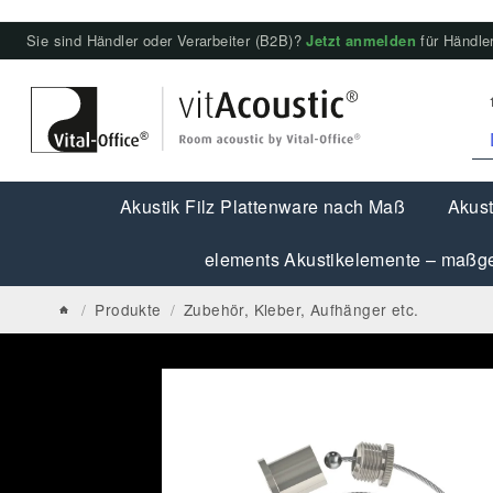
Sie sind Händler oder Verarbeiter (B2B)?
Jetzt anmelden
für Händler
Akustik Filz Plattenware nach Maß
Akust
elements Akustikelemente – maßge
/
Produkte
/
Zubehör, Kleber, Aufhänger etc.