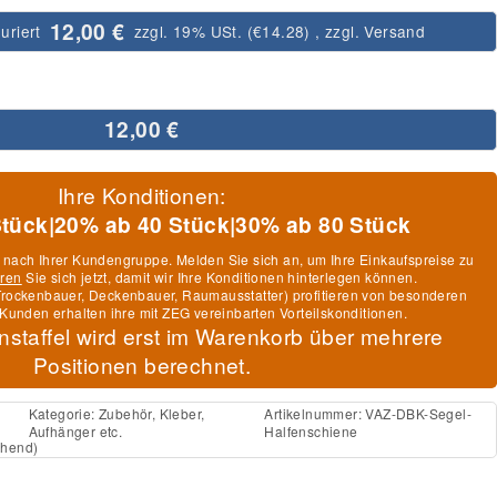
12,00 €
uriert
zzgl. 19% USt. (
€14.28
)
, zzgl.
Versand
12,00 €
Ihre Konditionen:
Stück
|
20% ab 40 Stück
|
30% ab 80 Stück
h nach Ihrer Kundengruppe. Melden Sie sich an, um Ihre Einkaufspreise zu
eren
Sie sich jetzt, damit wir Ihre Konditionen hinterlegen können.
, Trockenbauer, Deckenbauer, Raumausstatter) profitieren von besonderen
Kunden erhalten ihre mit ZEG vereinbarten Vorteilskonditionen.
nstaffel wird erst im Warenkorb über mehrere
Positionen berechnet.
Kategorie:
Zubehör, Kleber,
Artikelnummer:
VAZ-DBK-Segel-
Aufhänger etc.
Halfenschiene
chend)