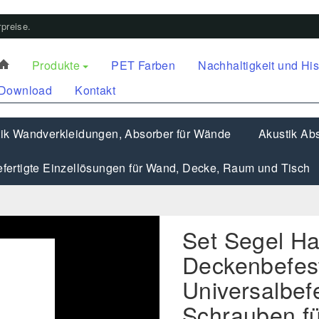
preise.
Produkte
PET Farben
Nachhaltigkeit und His
Download
Kontakt
ik Wandverkleidungen, Absorber für Wände
Akustik Abs
fertigte Einzellösungen für Wand, Decke, Raum und Tisch
Set Segel Ha
Deckenbefest
Universalbef
Schrauben fü