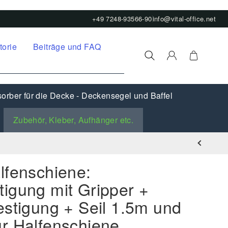
+49 7248-93566-90
info@vital-office.net
torie
Beiträge und FAQ
orber für die Decke - Deckensegel und Baffel
Zubehör, Kleber, Aufhänger etc.
lfenschiene:
igung mit Gripper +
estigung + Seil 1.5m und
r Halfenschiene