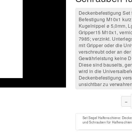
Deckenbefestigung Set 
Befestigung M10x1 kurz;
Kugelnippel ø 5,0mm, Lg
Gripper15 M10x1, verni
7985; verzinkt. Unterle
mit Gripper oder die Un
verschreubt oder an der
Gewährleistung keine Dü
Diese sind bauseits, ge
wird in die Universalbef
Deckenbefestigung verst
unsichtbar zu verwahren
−
Set Segel Halfenschiene: Decken
und Schrauben für Halfenschie