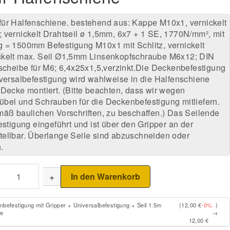
für Halfenschiene. bestehend aus: Kappe M10x1, vernickelt
 vernickelt Drahtseil ø 1,5mm, 6x7 + 1 SE, 1770N/mm², mit
 = 1500mm Befestigung M10x1 mit Schlitz, vernickelt
ckelt max. Seil Ø1,5mm Linsenkopfschraube M6x12; DIN
gscheibe für M6; 6,4x25x1,5,verzinkt.Die Deckenbefestigung
iversalbefestigung wird wahlweise in die Halfenschiene
 Decke montiert. (Bitte beachten, dass wir wegen
bel und Schrauben für die Deckenbefestigung mitliefern.
mäß baulichen Vorschriften, zu beschaffen.) Das Seilende
estigung eingeführt und ist über den Gripper an der
ellbar. Überlange Seile sind abzuschneiden oder
.
+
In den Warenkorb
befestigung mit Gripper + Universalbefestigung + Seil 1.5m
(12,00 €
-0%
)
ne
→
12,00 €