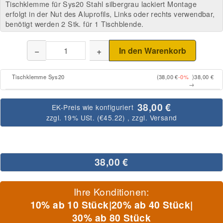
Tischklemme für Sys20 Stahl silbergrau lackiert Montage
erfolgt in der Nut des Aluprofils, Links oder rechts verwendbar,
benötigt werden 2 Stk. für 1 Tischblende.
−
+
In den Warenkorb
Tischklemme Sys20
(38,00 €
-0%
)
38,00 €
→
38,00 €
EK-Preis wie konfiguriert
zzgl. 19% USt. (
€45.22
)
, zzgl.
Versand
38,00 €
Ihre Konditionen:
10% ab 10 Stück
|
20% ab 40 Stück
|
30% ab 80 Stück