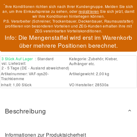
*
Ihre Konditionen richten sich nach Ihrer Kundengruppe. Melden Sie sich
an, um Ihre Einkaufspreise zu sehen, oder
registrieren
Sie sich jetzt, damit
wir Ihre Konditionen hinterlegen können.
P.S. Verarbeiter (Schreiner, Trockenbauer, Deckenbauer, Raumausstatter)
profitieren von besonderen Vorteilen und ZEG-Kunden erhalten ihre mit
ZEG vereinbarten Vorteilskonditionen.
Info: Die Mengenstaffel wird erst im Warenkorb
über mehrere Positionen berechnet.
3 Stück Auf Lager
: Standard
Kategorie:
Zubehör, Kleber,
vsl. Lieferzeit:
Aufhänger etc.
2 - 5 Tage
(DE - Ausland abweichend)
Artikelnummer:
VAF-sys20-
Artikelgewicht: 2,00 kg
Tischklemme
Inhalt: 1,00 Stück
VO Hersteller: 28530a
Beschreibung
Informationen zur Produktsicherheit