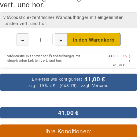
vert. und hor.
vitAcoustic exzentrischer Wandaufhänger mit eingeleimten
Leisten vert. und hor.
−
+
In den Warenkorb
vitAcoustic exzentrischer Wandaufhänger mit
(41,00 €
-0%
)
eingeleimten Leisten vert. und hor.
→
41,00 €
41,00 €
EK-Preis wie konfiguriert
zzgl. 19% USt. (
€48.79
)
, zzgl.
Versand
41,00 €
Ihre Konditionen: