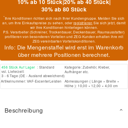
10% ab 10 Stück
|
20% ab 40 Stück
|
30% ab 80 Stück
*
Ihre Konditionen richten sich nach Ihrer Kundengruppe. Melden Sie sich
an, um Ihre Einkaufspreise zu sehen, oder
registrieren
Sie sich jetzt, damit
wir Ihre Konditionen hinterlegen können.
P.S. Verarbeiter (Schreiner, Trockenbauer, Deckenbauer, Raumausstatter)
profitieren von besonderen Vorteilen und ZEG-Kunden erhalten ihre mit
ZEG vereinbarten Vorteilskonditionen.
Info: Die Mengenstaffel wird erst im Warenkorb
über mehrere Positionen berechnet.
456 Stück Auf Lager
: Standard
Kategorie:
Zubehör, Kleber,
vsl. Lieferzeit:
Aufhänger etc.
3 - 6 Tage
(DE - Ausland abweichend)
Artikelnummer:
VAF-ExcenterLeisten
Abmessungen ( Länge × Breite ×
Höhe ): 10,00 × 12,00 × 4,00 cm
Beschreibung