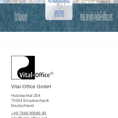
Vital-Office GmbH
Holzbachtal 204
75334 Straubenhardt
Deutschland
+49 7248-93566-90
info@vital-office.net