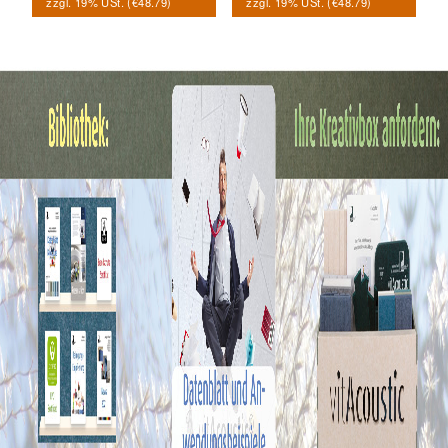
zzgl. 19% USt. (
€48.79
)
zzgl. 19% USt. (
€48.79
)