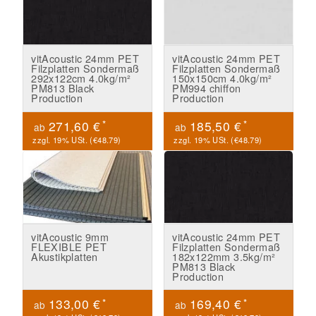
vitAcoustic 24mm PET
vitAcoustic 24mm PET
Filzplatten Sondermaß
Filzplatten Sondermaß
292x122cm 4.0kg/m²
150x150cm 4.0kg/m²
PM813 Black
PM994 chiffon
Production
Production
*
*
271,60 €
185,50 €
ab
ab
zzgl. 19% USt. (
€48.79
)
zzgl. 19% USt. (
€48.79
)
vitAcoustic 9mm
vitAcoustic 24mm PET
FLEXIBLE PET
Filzplatten Sondermaß
Akustikplatten
182x122mm 3.5kg/m²
PM813 Black
Production
*
*
133,00 €
169,40 €
ab
ab