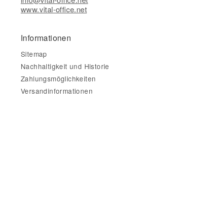
www.vital-office.net
Informationen
Sitemap
Nachhaltigkeit und Historie
Zahlungsmöglichkeiten
Versandinformationen
Gesetzliche Informationen
Impressum
AGB
Datenschutz
Widerrufsbelehrung & Widerrufsformular
Datenschutzerklärung
•
Impressum