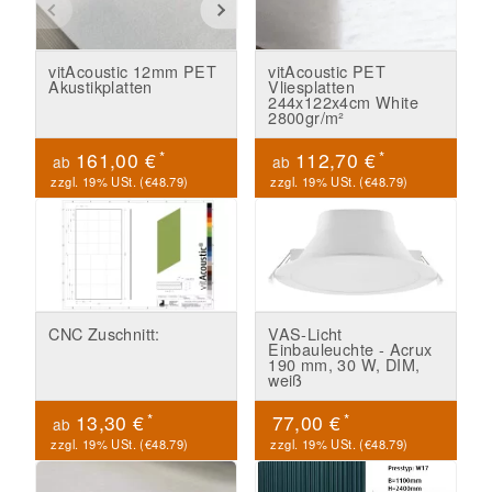
vitAcoustic 12mm PET
vitAcoustic PET
Akustikplatten
Vliesplatten
244x122x4cm White
2800gr/m²
*
*
161,00 €
112,70 €
ab
ab
zzgl. 19% USt. (
€48.79
)
zzgl. 19% USt. (
€48.79
)
CNC Zuschnitt:
VAS-Licht
Einbauleuchte - Acrux
190 mm, 30 W, DIM,
weiß
*
*
13,30 €
77,00 €
ab
zzgl. 19% USt. (
€48.79
)
zzgl. 19% USt. (
€48.79
)