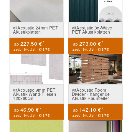
vitAcoustic 24mm PET
vitAcoustic 3d-Wave
Akustikplatten
PET Akustikplatten
*
*
227,50 €
273,00 €
ab
ab
zzgl. 19% USt. (
€48.79
)
zzgl. 19% USt. (
€48.79
)
vitAcoustic 9mm PET
vitAcoustic Room
Akustik Wand-Fliesen
Divider - hängende
120x60cm
Akustik Raumteiler
*
*
46,90 €
142,10 €
ab
ab
zzgl. 19% USt. (
€48.79
)
zzgl. 19% USt. (
€48.79
)