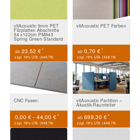
vitAcoustic 9mm PET
vitAcoustic PET Farben
Filzplatten Abschnitte
54 x122cm PM843
Spring Green Standard
*
*
23,52 €
0,70 €
ab
ab
zzgl. 19% USt. (
€48.79
)
zzgl. 19% USt. (
€48.79
)
CNC Fasen:
vitAcoustic Partition –
Akustik-Raumteiler
*
*
0,00 € -
44,00 €
699,30 €
ab
zzgl. 19% USt. (
€48.79
)
zzgl. 19% USt. (
€48.79
)