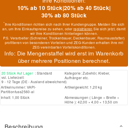
Ihre Konditionen:
10% ab 10 Stück
|
20% ab 40 Stück
|
30% ab 80 Stück
*
Ihre Konditionen richten sich nach Ihrer Kundengruppe. Melden Sie sich
an, um Ihre Einkaufspreise zu sehen, oder
registrieren
Sie sich jetzt, damit
wir Ihre Konditionen hinterlegen können.
P.S. Verarbeiter (Schreiner, Trockenbauer, Deckenbauer, Raumausstatter)
profitieren von besonderen Vorteilen und ZEG-Kunden erhalten ihre mit
ZEG vereinbarten Vorteilskonditionen.
Info: Die Mengenstaffel wird erst im Warenkorb
über mehrere Positionen berechnet.
20 Stück Auf Lager
: Standard
Kategorie:
Zubehör, Kleber,
vsl. Lieferzeit:
Aufhänger etc.
9 - 12 Tage
(DE - Ausland abweichend)
Artikelnummer:
VAPI-
Artikelgewicht: 1,20 kg
Partitionfuss2560-al
Inhalt: 1,00 Stück
Abmessungen ( Länge × Breite ×
Höhe ): 42,00 × 4,00 × 13,50 cm
Beschreibung