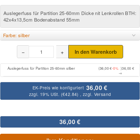
Auslegerfuss für Partition 25-60mm Dicke nit Lenkrollen BTH:
42x4x13,5cm Bodenabstand 55mm
Farbe: silber
−
+
In den Warenkorb
Auslegerfuss für Partition 25-60mm silber
(36,00 €
-0%
)
36,00 €
→
36,00 €
EK-Preis wie konfiguriert
zzgl. 19% USt. (
€42.84
)
, zzgl.
Versand
36,00 €