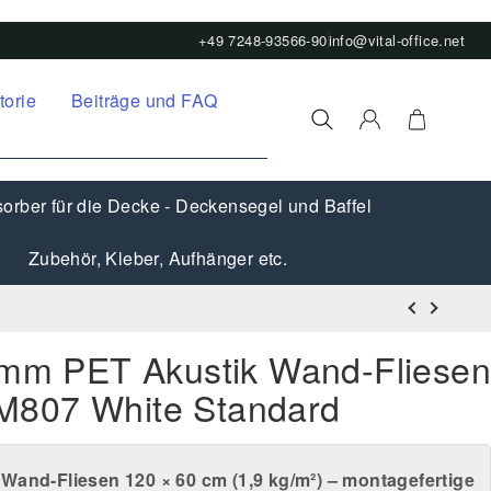
+49 7248-93566-90
info@vital-office.net
torie
Beiträge und FAQ
orber für die Decke - Deckensegel und Baffel
Zubehör, Kleber, Aufhänger etc.
 9mm PET Akustik Wand-Fliese
807 White Standard
k Wand-Fliesen
120 × 60 cm
(
1,9 kg/m²
) – montagefertige