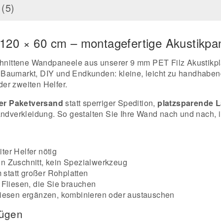
(5)
120 × 60 cm – montagefertige Akustikp
schnittene Wandpaneele aus unserer 9 mm PET Filz Akustikpl
für Baumarkt, DIY und Endkunden: kleine, leicht zu handhabe
er zweiten Helfer.
er Paketversand
statt sperriger Spedition,
platzsparende 
andverkleidung. So gestalten Sie Ihre Wand nach und nach, i
ter Helfer nötig
n Zuschnitt, kein Spezialwerkzeug
statt großer Rohplatten
 Fliesen, die Sie brauchen
Fliesen ergänzen, kombinieren oder austauschen
nügen