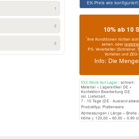
EK-Preis wie konfiguriert
1
2
10% ab 10 
*
Ihre Konditionen richten sic
2
sehen, oder
registri
P.S. Verarbeiter (Schreiner
Vorteilen und ZEG-
Info: Die Menge
532 Stück Auf Lager
: schnell:
Material = Lagerartikel DE +
Konfektion Bearbeitung DE
vsl. Lieferzeit:
7 - 10 Tage
(DE - Ausland abwe
Produkttyp:
Plattenware
Abmessungen ( Länge × Breite 
Höhe ): 120,00 × 60,00 × 0,90 