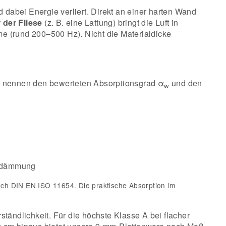
d dabei Energie verliert. Direkt an einer harten Wand
 der Fliese
(z. B. eine Lattung) bringt die Luft in
e (rund 200–500 Hz). Nicht die Materialdicke
ir nennen den bewerteten Absorptionsgrad α
und den
w
medämmung
ch DIN EN ISO 11654. Die praktische Absorption im
tändlichkeit. Für die höchste Klasse A bei flacher