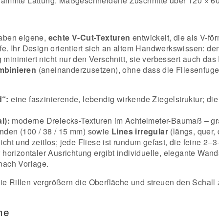
ämmte Lattung. Maßgeschneiderte Zuschnitte über 120 × 60
 haben eigene,
echte V-Cut-Texturen
entwickelt, die als V-fö
efe. Ihr Design orientiert sich an altem Handwerkswissen: d
minimiert nicht nur den Verschnitt, sie verbessert auch da
ombinieren
(aneinanderzusetzen), ohne dass die Fliesenfug
d“:
eine faszinierende, lebendig wirkende Ziegelstruktur; d
l):
moderne Dreiecks-Texturen im Achtelmeter-Baumaß – graf
änden (100 / 38 / 15 mm) sowie
Lines irregular
(längs, quer, 
icht und zeitlos; jede Fliese ist rundum gefast, die feine 2
orizontaler Ausrichtung ergibt individuelle, elegante Wand
nach Vorlage.
e Rillen vergrößern die Oberfläche und streuen den Schall z
he