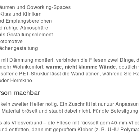
zräumen und Coworking-Spaces
Kitas und Kliniken
und Empfangsbereichen
d ruhige Atmosphäre
ls Gestaltungselement
Fotomotive
lächengestaltung
 mit Dämmung montiert, verbinden die Fliesen zwei Dinge, d
r mehr Wohnkomfort:
warme, nicht klamme Wände
, deutlic
ionsoffene PET-Struktur lässt die Wand atmen, während Sie 
 oder Heimkino.
erson machbar
 kein zweiter Helfer nötig. Ein Zuschnitt ist nur zur Anpas
s Material bröselt und staubt dabei nicht. Für die Befestigu
s als
Vliesverbund
– die Fliese mit rückseitigem 40-mm-Vlies
 und entfetten, dann mit geprüftem Kleber (z. B. UHU Polym