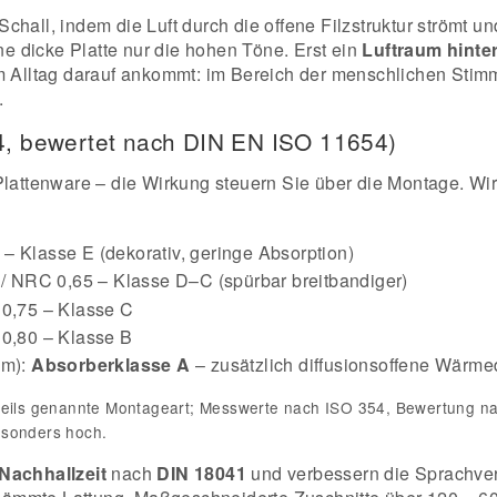
hall, indem die Luft durch die offene Filzstruktur strömt un
ne dicke Platte nur die hohen Töne. Erst ein
Luftraum hinter
im Alltag darauf ankommt: im Bereich der menschlichen Stimm
.
54, bewertet nach DIN EN ISO 11654)
-Plattenware – die Wirkung steuern Sie über die Montage. W
– Klasse E (dekorativ, geringe Absorption)
/ NRC 0,65 – Klasse D–C (spürbar breitbandiger)
0,75 – Klasse C
0,80 – Klasse B
mm):
Absorberklasse A
– zusätzlich diffusionsoffene Wär
weils genannte Montageart; Messwerte nach ISO 354, Bewertung na
esonders hoch.
Nachhallzeit
nach
DIN 18041
und verbessern die Sprachvers