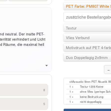
PET Farbe: PM807 White 
Textur
 und neutral. Der matte PET-
Vlies Verbund
erilität verhindert und Licht
und Räume, die maximal hell
Motivdruck auf PET 4-far
Duo Doppellagig 2x9mm
−
vitAcoustic 9mm PET Akustik 
1 ×
Textur 1206 Keine
8
1 ×
ohne Vlies (geringe Sch
1 ×
keine Bedruckung
1 ×
nicht doppellagig
5