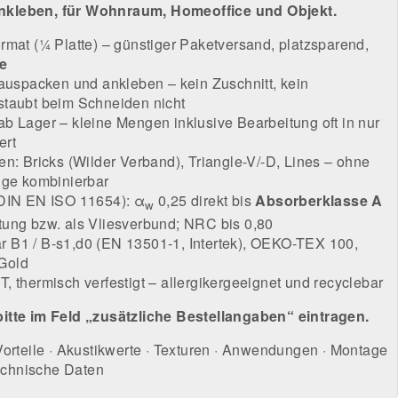
kleben, für Wohnraum, Homeoffice und Objekt.
rmat (¼ Platte) – günstiger Paketversand, platzsparend,
e
 auspacken und ankleben – kein Zuschnitt, kein
staubt beim Schneiden nicht
b Lager – kleine Mengen inklusive Bearbeitung oft in nur
ert
en: Bricks (Wilder Verband), Triangle-V/-D, Lines – ohne
uge kombinierbar
(DIN EN ISO 11654): α
0,25 direkt bis
Absorberklasse A
w
tung bzw. als Vliesverbund; NRC bis 0,80
 B1 / B-s1,d0 (EN 13501-1, Intertek), OEKO-TEX 100,
Gold
, thermisch verfestigt – allergikergeeignet und recyclebar
itte im Feld „zusätzliche Bestellangaben“ eintragen.
Vorteile
·
Akustikwerte
·
Texturen
·
Anwendungen
·
Montage
chnische Daten