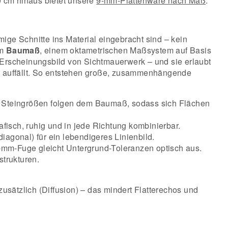
 cm hinaus bietet unsere
9-mm-Plattenware nach Maß
.
rmige Schnitte ins Material eingebracht sind – kein
em
Baumaß
, einem oktametrischen Maßsystem auf Basis
s Erscheinungsbild von Sichtmauerwerk – und sie erlaubt
e auffällt. So entstehen große, zusammenhängende
ie Steingrößen folgen dem Baumaß, sodass sich Flächen
isch, ruhig und in jede Richtung kombinierbar.
diagonal) für ein lebendigeres Linienbild.
–3-mm-Fuge gleicht Untergrund-Toleranzen optisch aus.
strukturen.
usätzlich (Diffusion) – das mindert Flatterechos und