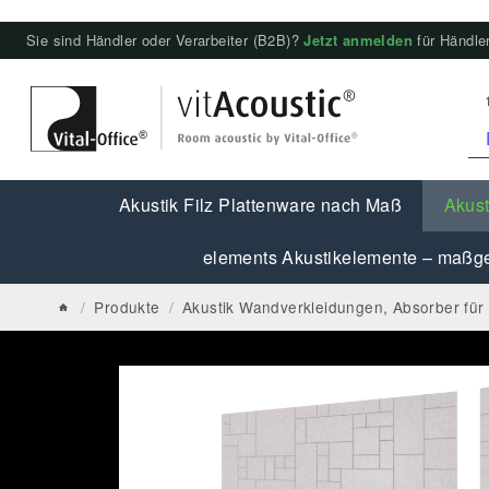
Sie sind Händler oder Verarbeiter (B2B)?
Jetzt anmelden
für Händler
Akustik Filz Plattenware nach Maß
Akust
elements Akustikelemente – maßge
/
Produkte
/
Akustik Wandverkleidungen, Absorber fü