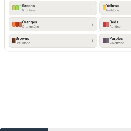
Greens
Yellows
8
Grüntöne
Gelbtöne
Oranges
Reds
3
Orangetöne
Rottöne
Browns
Purples
1
Brauntöne
Violetttöne