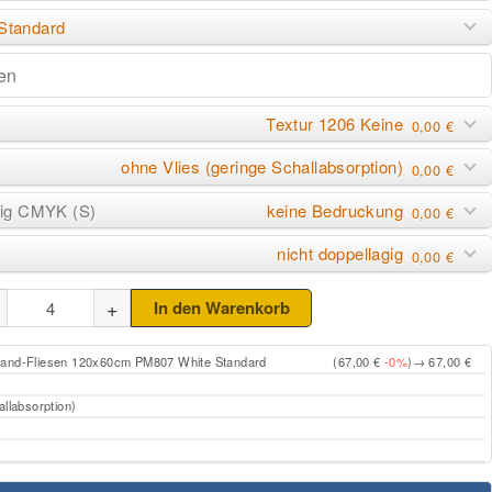
Standard
Textur 1206 Keine
0,00 €
ohne Vlies (geringe Schallabsorption)
0,00 €
keine Bedruckung
big CMYK (S)
0,00 €
nicht doppellagig
0,00 €
+
In den Warenkorb
Wand-Fliesen 120x60cm PM807 White Standard
(67,00 €
-0%
)
→ 67,00 €
allabsorption)