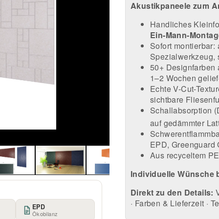
Akustikpaneele zum An
Handliches Kleinfo
Ein-Mann-Montag
Sofort montierbar:
Spezialwerkzeug, 
50+ Designfarben a
1–2 Wochen gelief
Echte V-Cut-Textur
sichtbare Fliesenf
Schallabsorption 
auf gedämmter Lat
Schwerentflammbar
EPD, Greenguard 
Aus recyceltem PET
Individuelle Wünsche b
Direkt zu den Details:
·
Farben & Lieferzeit
·
Te
EPD
Ökobilanz