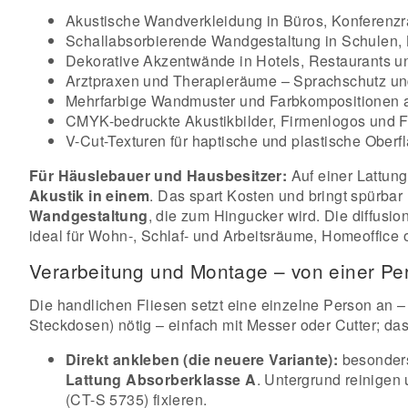
Akustische Wandverkleidung in Büros, Konferen
Schallabsorbierende Wandgestaltung in Schulen, 
Dekorative Akzentwände in Hotels, Restaurants 
Arztpraxen und Therapieräume – Sprachschutz un
Mehrfarbige Wandmuster und Farbkompositionen a
CMYK-bedruckte Akustikbilder, Firmenlogos und 
V-Cut-Texturen für haptische und plastische Oberf
Für Häuslebauer und Hausbesitzer:
Auf einer Lattung
Akustik in einem
. Das spart Kosten und bringt spürba
Wandgestaltung
, die zum Hingucker wird. Die diffus
ideal für Wohn-, Schlaf- und Arbeitsräume, Homeoffice
Verarbeitung und Montage – von einer P
Die handlichen Fliesen setzt eine einzelne Person an –
Steckdosen) nötig – einfach mit Messer oder Cutter; da
Direkt ankleben (die neuere Variante):
besonder
Lattung Absorberklasse A
. Untergrund reinigen
(CT-S 5735) fixieren.