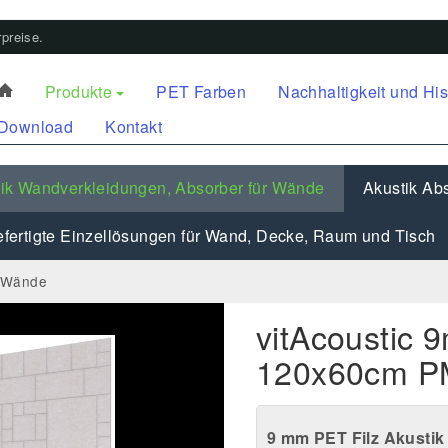
preise.
Produkte
PET Farben
Nachhaltigkeit und His
Download
Kontakt
ik Wandverkleidungen, Absorber für Wände
Akustik Abs
fertigte Einzellösungen für Wand, Decke, Raum und Tisch
r Wände
vitAcoustic
120x60cm PM
9 mm PET Filz Akusti