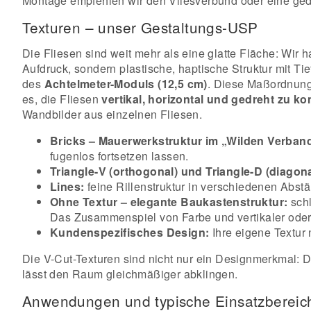
Montage empfehlen wir den Vliesverbund oder eine ged
Texturen – unser Gestaltungs-USP
Die Fliesen sind weit mehr als eine glatte Fläche: Wir
Aufdruck, sondern plastische, haptische Struktur mit Ti
des
Achtelmeter-Moduls (12,5 cm)
. Diese Maßordnung 
es, die Fliesen
vertikal, horizontal und gedreht zu k
Wandbilder aus einzelnen Fliesen.
Bricks – Mauerwerkstruktur im „Wilden Verban
fugenlos fortsetzen lassen.
Triangle-V (orthogonal) und Triangle-D (diagona
Lines:
feine Rillenstruktur in verschiedenen Abst
Ohne Textur – elegante Baukastenstruktur:
schl
Das Zusammenspiel von Farbe und vertikaler oder h
Kundenspezifisches Design:
Ihre eigene Textur 
Die V-Cut-Texturen sind nicht nur ein Designmerkmal: Di
lässt den Raum gleichmäßiger abklingen.
Anwendungen und typische Einsatzbereic