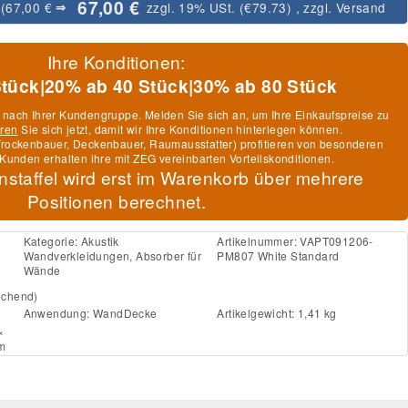
67,00 €
:
(67,00 €
zzgl. 19% USt. (
€79.73
)
, zzgl.
Versand
⇒
Ihre Konditionen:
Stück
|
20% ab 40 Stück
|
30% ab 80 Stück
h nach Ihrer Kundengruppe. Melden Sie sich an, um Ihre Einkaufspreise zu
eren
Sie sich jetzt, damit wir Ihre Konditionen hinterlegen können.
, Trockenbauer, Deckenbauer, Raumausstatter) profitieren von besonderen
Kunden erhalten ihre mit ZEG vereinbarten Vorteilskonditionen.
nstaffel wird erst im Warenkorb über mehrere
Positionen berechnet.
Kategorie:
Akustik
Artikelnummer:
VAPT091206-
Wandverkleidungen, Absorber für
PM807 White Standard
Wände
ichend)
Anwendung:
Wand
Decke
Artikelgewicht: 1,41 kg
×
cm