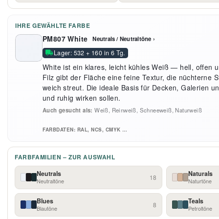
IHRE GEWÄHLTE FARBE
PM807 White
Neutrals / Neutraltöne ›
Lager: 532 + 160 in 6 Tg.
White ist ein klares, leicht kühles Weiß — hell, offen
Filz gibt der Fläche eine feine Textur, die nüchterne St
weich streut. Die ideale Basis für Decken, Galerien 
und ruhig wirken sollen.
Auch gesucht als:
Weiß, Reinweiß, Schneeweiß, Naturweiß
FARBDATEN: RAL, NCS, CMYK …
FARBFAMILIEN – ZUR AUSWAHL
Neutrals
Naturals
18
Neutraltöne
Naturtöne
Blues
Teals
8
Blautöne
Petroltöne