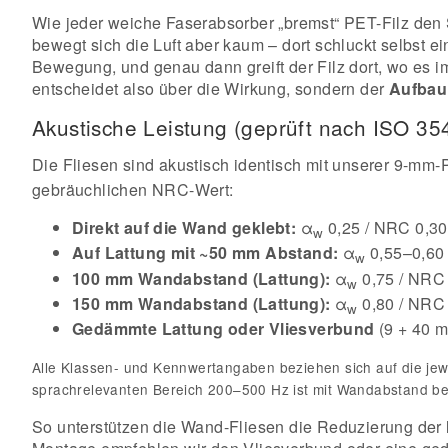
Wie jeder weiche Faserabsorber „bremst“ PET-Filz den Sc
bewegt sich die Luft aber kaum – dort schluckt selbst ei
Bewegung, und genau dann greift der Filz dort, wo es 
entscheidet also über die Wirkung, sondern der
Aufbau
Akustische Leistung (geprüft nach ISO 3
Die Fliesen sind akustisch identisch mit unserer 9-mm
gebräuchlichen NRC-Wert:
Direkt auf die Wand geklebt:
α
0,25 / NRC 0,30 
w
Auf Lattung mit ~50 mm Abstand:
α
0,55–0,60 
w
100 mm Wandabstand (Lattung):
α
0,75 / NRC 
w
150 mm Wandabstand (Lattung):
α
0,80 / NRC 
w
Gedämmte Lattung oder Vliesverbund
(9 + 40 
Alle Klassen- und Kennwertangaben beziehen sich auf die je
sprachrelevanten Bereich 200–500 Hz ist mit Wandabstand b
So unterstützen die Wand-Fliesen die Reduzierung der