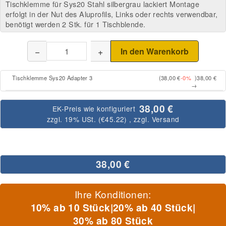
Tischklemme für Sys20 Stahl silbergrau lackiert Montage
erfolgt in der Nut des Aluprofils, Links oder rechts verwendbar,
benötigt werden 2 Stk. für 1 Tischblende.
−
+
In den Warenkorb
Tischklemme Sys20 Adapter 3
(38,00 €
-0%
)
38,00 €
→
38,00 €
EK-Preis wie konfiguriert
zzgl. 19% USt. (
€45.22
)
, zzgl.
Versand
38,00 €
Ihre Konditionen:
10% ab 10 Stück
|
20% ab 40 Stück
|
30% ab 80 Stück