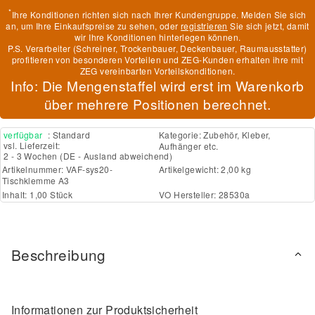
*
Ihre Konditionen richten sich nach Ihrer Kundengruppe. Melden Sie sich
an, um Ihre Einkaufspreise zu sehen, oder
registrieren
Sie sich jetzt, damit
wir Ihre Konditionen hinterlegen können.
P.S. Verarbeiter (Schreiner, Trockenbauer, Deckenbauer, Raumausstatter)
profitieren von besonderen Vorteilen und ZEG-Kunden erhalten ihre mit
ZEG vereinbarten Vorteilskonditionen.
Info: Die Mengenstaffel wird erst im Warenkorb
über mehrere Positionen berechnet.
verfügbar
: Standard
Kategorie:
Zubehör, Kleber,
vsl. Lieferzeit:
Aufhänger etc.
2 - 3 Wochen
(DE - Ausland abweichend)
Artikelnummer:
VAF-sys20-
Artikelgewicht: 2,00 kg
Tischklemme A3
Inhalt: 1,00 Stück
VO Hersteller: 28530a
Beschreibung
Informationen zur Produktsicherheit