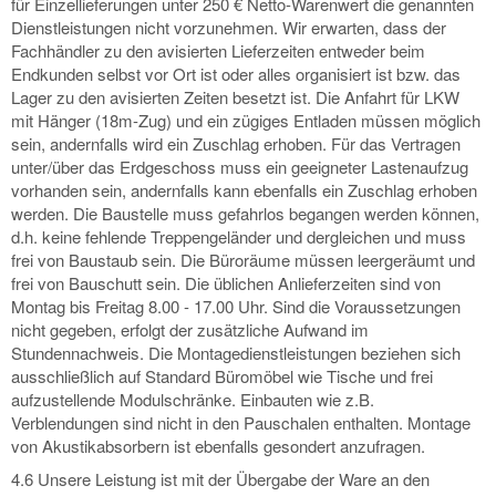
für Einzellieferungen unter 250 € Netto-Warenwert die genannten
Dienstleistungen nicht vorzunehmen. Wir erwarten, dass der
Fachhändler zu den avisierten Lieferzeiten entweder beim
Endkunden selbst vor Ort ist oder alles organisiert ist bzw. das
Lager zu den avisierten Zeiten besetzt ist. Die Anfahrt für LKW
mit Hänger (18m-Zug) und ein zügiges Entladen müssen möglich
sein, andernfalls wird ein Zuschlag erhoben. Für das Vertragen
unter/über das Erdgeschoss muss ein geeigneter Lastenaufzug
vorhanden sein, andernfalls kann ebenfalls ein Zuschlag erhoben
werden. Die Baustelle muss gefahrlos begangen werden können,
d.h. keine fehlende Treppengeländer und dergleichen und muss
frei von Baustaub sein. Die Büroräume müssen leergeräumt und
frei von Bauschutt sein. Die üblichen Anlieferzeiten sind von
Montag bis Freitag 8.00 - 17.00 Uhr. Sind die Voraussetzungen
nicht gegeben, erfolgt der zusätzliche Aufwand im
Stundennachweis. Die Montagedienstleistungen beziehen sich
ausschließlich auf Standard Büromöbel wie Tische und frei
aufzustellende Modulschränke. Einbauten wie z.B.
Verblendungen sind nicht in den Pauschalen enthalten. Montage
von Akustikabsorbern ist ebenfalls gesondert anzufragen.
4.6 Unsere Leistung ist mit der Übergabe der Ware an den