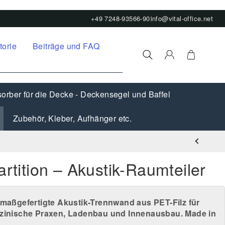
+49 7248-93566-90
info@vital-office.net
torie
Beiträge und FAQ
orber für die Decke - Deckensegel und Baffel
Zubehör, Kleber, Aufhänger etc.
artition – Akustik-Raumteiler
– maßgefertigte Akustik-Trennwand aus PET-Filz für
dizinische Praxen, Ladenbau und Innenausbau. Made in