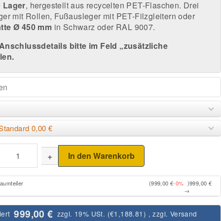
 Lager
, hergestellt aus recycelten PET-Flaschen. Drei
er mit Rollen, Fußausleger mit PET-Filzgleitern oder
atte Ø 450 mm
in Schwarz oder RAL 9007.
Anschlussdetails bitte im Feld „zusätzliche
len.
Standard 0,00 €
+
In den Warenkorb
Raumteiler
(999,00 €
-0%
)
999,00 €
→
999,00 €
iert
zzgl. 19% USt. (
€1,188.81
)
, zzgl.
Versand