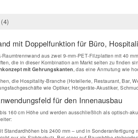
(4)
and mit Doppelfunktion für Büro, Hospita
tik-Raumtrennwand aus zwei 9-mm-PET-Filzplatten mit 40 m
ten, die in dieser Kombination am Markt selten zu finden si
nkonzept mit Gehrungskanten
, das eine Anmutung wie ho
en, die Hospitality-Branche (Hotellerie, Restaurant, Bar, W
ngsfachgeschäfte wie Optiker, Hörgeräte-Akustiker, Schmu
 Anwendungsfeld für den Innenausbau
bis 160 cm Höhe und werden ausschließlich als optisch-akus
eiter:
t Standardhöhen bis 2400 mm – und in Sonderanfertigung mi
 nicht nur als Sichtschutz. Bei einer auf Raumhöhe stehend