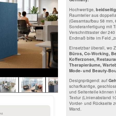
Hochwertige,
beidseiti
Raumteiler aus doppell
(Gesamtaufbau 58 mm, 6
Sonderanfertigung mit T
Verschnittraster der 24
Endmaß bitte im Feld „z
Einsetzbar überall, wo Z
Büros, Co-Working, B
Kofferzonen, Restaura
Therapieräume, Warte
Mode- und Beauty-Bou
Designprägend: auf
Geh
scharfkantige, geschloss
und Seitenteile können 
Textur (Linienabstand 1
Vorder- und Rückseite z
Wand.
anz