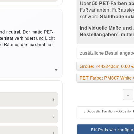
Über
50 PET-Farben ab
Fußvarianten: Fußausleg
schwere
Stahlbodenpl
Individuelle Maße und 
 und neutral. Der matte PET-
Bestellangaben" mittei
erilität verhindert und Licht
und Räume, die maximal hell
Größe: <44x240cm 0,00 €
PET Farbe: PM807 White 
−
8
vitAcoustic Partition – Akustik-
5
EK-Preis wie konfigur
1