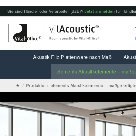
Sie sind Händler oder Verarbeiter (B2B)?
Jetzt anmelden
für Händler
Akustik Filz Plattenware nach Maß
Akust
elements Akustikelemente – maßge
/
Produkte
/
elements Akustikelemente – maßgefertigt