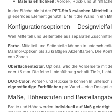
Materialehrlichkeit:
Vorder-, Rück- und Stirnfläche
In der Fläche bleibt der
PET-Stoß zwischen Mittelteil u
gliederndes Element genutzt: Er teilt die Wand in ein
Mi
Konfigurationsoptionen – Designvielf
Weil Mittelteil und Seitenteile aus separaten Zuschnit
Farbe.
Mittelteil und Seitenteile können in unterschie
Marmor-Optiken bis zu kräftigen Akzentfarben. Die Komb
von Zonen.
Oberflächentextur.
Optional wird die Vorderseite mit d
oder 15 mm. Die feine Linienführung schafft Tiefe, Lich
DUO-Color.
Vorder- und Rückseite können in unterschied
eigenständige Farbflächen
pro Wand – eine Designtief
Maße, Höhenstufen und Bestellangab
Breite und Höhe werden
individuell auf Maß gefertigt
.