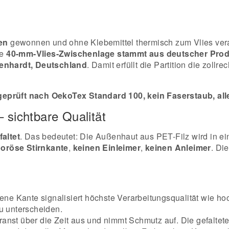
en
gewonnen und ohne Klebemittel thermisch zum Vlies verarb
ie
40-mm-Vlies-Zwischenlage stammt aus deutscher Prod
enhardt, Deutschland
. Damit erfüllt die Partition die zol
eprüft nach OekoTex Standard 100, kein Faserstaub, alle
 sichtbare Qualität
altet
. Das bedeutet: Die Außenhaut aus PET-Filz wird in e
poröse Stirnkante
,
keinen Einleimer
,
keinen Anleimer
. Di
ne Kante signalisiert höchste Verarbeitungsqualität wie h
u unterscheiden.
franst über die Zeit aus und nimmt Schmutz auf. Die gefalte