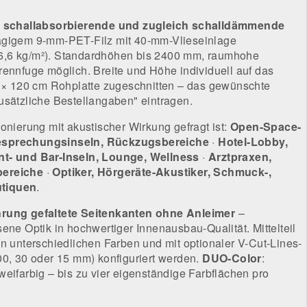
g schallabsorbierende und zugleich schalldämmende
agigem 9-mm-PET-Filz mit 40-mm-Vlieseinlage
,6 kg/m²). Standardhöhen bis 2400 mm, raumhohe
rennfuge möglich. Breite und Höhe individuell auf das
0 × 120 cm Rohplatte zugeschnitten – das gewünschte
usätzliche Bestellangaben" eintragen.
onierung mit akustischer Wirkung gefragt ist:
Open-Space-
esprechungsinseln, Rückzugsbereiche
·
Hotel-Lobby,
nt- und Bar-Inseln, Lounge, Wellness
·
Arztpraxen,
bereiche
·
Optiker, Hörgeräte-Akustiker, Schmuck-,
tiquen
.
rung gefaltete Seitenkanten ohne Anleimer
–
ene Optik in hochwertiger Innenausbau-Qualität. Mittelteil
in unterschiedlichen Farben und mit optionaler V-Cut-Lines-
00, 30 oder 15 mm) konfiguriert werden.
DUO-Color
:
weifarbig – bis zu vier eigenständige Farbflächen pro