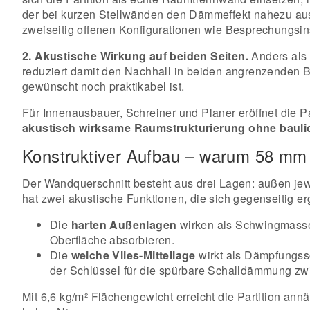
der bei kurzen Stellwänden den Dämmeffekt nahezu aus
zweiseitig offenen Konfigurationen wie Besprechungsin
2. Akustische Wirkung auf beiden Seiten.
Anders als 
reduziert damit den Nachhall in beiden angrenzenden B
gewünscht noch praktikabel ist.
Für Innenausbauer, Schreiner und Planer eröffnet die P
akustisch wirksame Raumstrukturierung ohne baulic
Konstruktiver Aufbau – warum 58 mm
Der Wandquerschnitt besteht aus drei Lagen: außen je
hat zwei akustische Funktionen, die sich gegenseitig e
Die
harten Außenlagen
wirken als Schwingmasse 
Oberfläche absorbieren.
Die
weiche Vlies-Mittellage
wirkt als Dämpfungssc
der Schlüssel für die spürbare Schalldämmung z
Mit 6,6 kg/m² Flächengewicht erreicht die Partition a