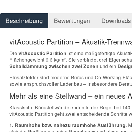
Beschreibung
Bewertungen
Downloads 
vitAcoustic Partition – Akustik-Trennw
Die
vitAcoustic Partition
ist eine maßgefertigte Akus
Flächengewicht 6,6 kg/m². Sie verbindet drei Eigenschaf
Schalldämmung zwischen zwei Zonen
und ein
Desig
Einsatzfelder sind moderne Büros und Co-Working-Fläch
sowie anspruchsvoller Ladenbau – insbesondere Beratu
Mehr als eine Stellwand – ein neues
Klassische Bürostellwände enden in der Regel bei 140 
vitAcoustic Partition geht zwei entscheidende Schritte w
1. Raumhohe bzw. nahezu raumhohe Ausführung.
Mi
sich die Partition als echte Raumtrennwand einsetzen,