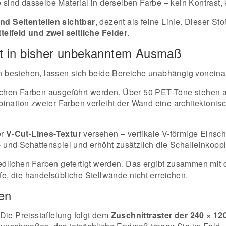
 sind dasselbe Material in derselben Farbe – kein Kontrast,
nd Seitenteilen sichtbar
, dezent als feine Linie. Dieser St
ttelfeld und zwei seitliche Felder
.
alt in bisher unbekanntem Ausmaß
ten bestehen, lassen sich beide Bereiche unabhängig voneina
dlichen Farben ausgeführt werden. Über 50 PET-Töne stehen 
ination zweier Farben verleiht der Wand eine architektonis
er
V-Cut-Lines-Textur
versehen – vertikale V-förmige Einsc
t- und Schattenspiel und erhöht zusätzlich die Schalleinkoppl
lichen Farben gefertigt werden. Das ergibt zusammen mit der
e, die handelsübliche Stellwände nicht erreichen.
en
 Die Preisstaffelung folgt dem
Zuschnittraster der 240 × 12