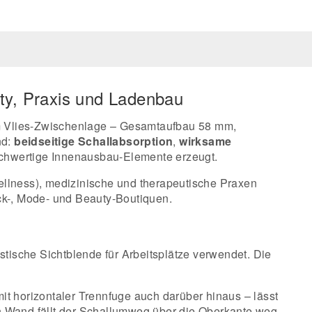
lity, Praxis und Ladenbau
m Vlies-Zwischenlage – Gesamtaufbau 58 mm,
nd:
beidseitige Schallabsorption
,
wirksame
chwertige Innenausbau-Elemente erzeugt.
ellness), medizinische und therapeutische Praxen
ck-, Mode- und Beauty-Boutiquen.
tische Sichtblende für Arbeitsplätze verwendet. Die
t horizontaler Trennfuge auch darüber hinaus – lässt
en Wand fällt der Schallumweg über die Oberkante weg,