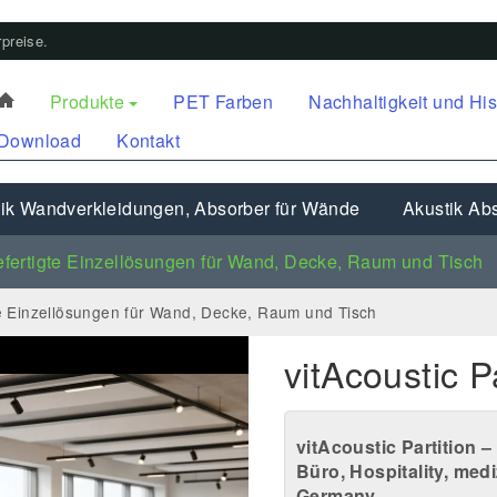
preise.
Produkte
PET Farben
Nachhaltigkeit und His
Download
Kontakt
ik Wandverkleidungen, Absorber für Wände
Akustik Abs
fertigte Einzellösungen für Wand, Decke, Raum und Tisch
e Einzellösungen für Wand, Decke, Raum und Tisch
vitAcoustic P
vitAcoustic Partition 
Büro, Hospitality, me
Germany.