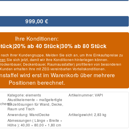
999,00 €
Ihre Konditionen:
Stück
|
20% ab 40 Stück
|
30% ab 80 Stück
h nach Ihrer Kundengruppe. Melden Sie sich an, um Ihre Einkaufspreise zu
eren
Sie sich jetzt, damit wir Ihre Konditionen hinterlegen können.
, Trockenbauer, Deckenbauer, Raumausstatter) profitieren von besonderen
Kunden erhalten ihre mit ZEG vereinbarten Vorteilskonditionen.
nstaffel wird erst im Warenkorb über mehrere
Positionen berechnet.
Kategorie:
elements
Artikelnummer:
VAPI
Akustikelemente – maßgefertigte
ichend)
Einzellösungen für Wand, Decke,
Raum und Tisch
Anwendung:
Wand
Decke
Artikelgewicht: 2,83 kg
Abmessungen ( Länge × Breite ×
Höhe ): 40,00 × 80,00 × 1,80 cm