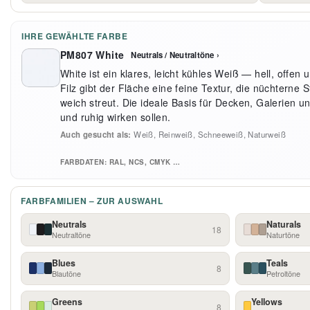
IHRE GEWÄHLTE FARBE
PM807 White
Neutrals / Neutraltöne ›
White ist ein klares, leicht kühles Weiß — hell, offen
Filz gibt der Fläche eine feine Textur, die nüchterne St
weich streut. Die ideale Basis für Decken, Galerien 
und ruhig wirken sollen.
Auch gesucht als:
Weiß, Reinweiß, Schneeweiß, Naturweiß
FARBDATEN: RAL, NCS, CMYK …
FARBFAMILIEN – ZUR AUSWAHL
Neutrals
Naturals
18
Neutraltöne
Naturtöne
Blues
Teals
8
Blautöne
Petroltöne
Greens
Yellows
8