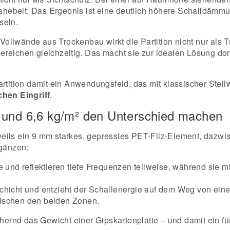
hebelt. Das Ergebnis ist eine deutlich höhere Schalldämmu
seln.
Vollwände aus Trockenbau wirkt die Partition nicht nur als T
ereichen gleichzeitig. Das macht sie zur idealen Lösung dor
artition damit ein Anwendungsfeld, das mit klassischer Ste
hen Eingriff
.
 und 6,6 kg/m² den Unterschied machen
weils ein 9 mm starkes, gepresstes PET-Filz-Element, daz
rgänzen:
und reflektieren tiefe Frequenzen teilweise, während sie m
hicht und entzieht der Schallenergie auf dem Weg von einer 
wischen den beiden Zonen.
nnähernd das Gewicht einer Gipskartonplatte – und damit ei