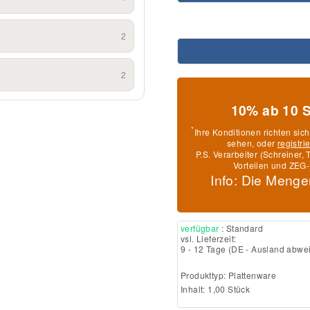
2
2
10% ab 10 
*
Ihre Konditionen richten sic
sehen, oder
registri
P.S. Verarbeiter (Schreiner
Vorteilen und ZEG-
Info: Die Menge
verfügbar
: Standard
vsl. Lieferzeit:
9 - 12 Tage
(DE - Ausland abwe
Produkttyp:
Plattenware
Inhalt: 1,00 Stück