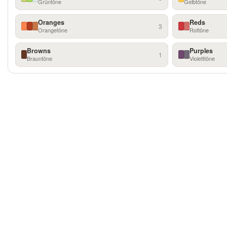
Grüntöne
Gelbtöne
Oranges
Reds
3
Orangetöne
Rottöne
Browns
Purples
1
Brauntöne
Violetttöne