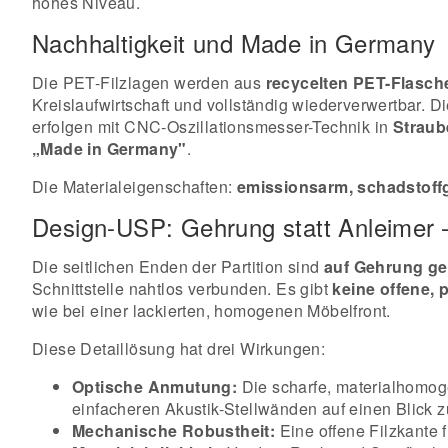
hohes Niveau.
Nachhaltigkeit und Made in Germany
Die PET-Filzlagen werden aus
recycelten PET-Flasch
Kreislaufwirtschaft und vollständig wiederverwertbar. D
erfolgen mit CNC-Oszillationsmesser-Technik in
Straub
„Made in Germany"
.
Die Materialeigenschaften:
emissionsarm, schadstoffg
Design-USP: Gehrung statt Anleimer –
Die seitlichen Enden der Partition sind
auf Gehrung gef
Schnittstelle nahtlos verbunden. Es gibt
keine offene, 
wie bei einer lackierten, homogenen Möbelfront.
Diese Detaillösung hat drei Wirkungen:
Optische Anmutung:
Die scharfe, materialhomoge
einfacheren Akustik-Stellwänden auf einen Blick z
Mechanische Robustheit:
Eine offene Filzkante 