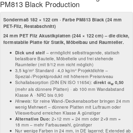
PM813 Black Production
Sondermaß 182 × 122 cm · Farbe PM813 Black (24 mm
PET-Filz, Restabschnitt)
24 mm PET Filz Akustikplatten (244 × 122 cm) – die dicke,
formstabile Platte für Statik, Möbelbau und Raumteiler.
– ermöglicht selbsttragende, statisch
Dick und steif
belastbare Bauteile, Möbelteile und frei stehende
Raumteiler (mit 9/12 mm nicht möglich)
3,5 kg/m² Standard · 4,0 kg/m² Projektdichte –
Spezial-/Projektprodukt mit höherem Preisniveau
Schallabsorption (DIN EN ISO 11654):
direkt α
0,50
w
(mehr als dünnere Platten) · ab 100 mm Wandabstand
Klasse A · NRC bis 0,90
für reine Wand-/Deckenabsorber bringen 24 mm
Hinweis:
wenig Mehrwert – dünnere Platten mit Luftraum oder
Vliesverbund erreichen Klasse A günstiger
2×12 mm = 24 mm oder 2×9 mm =
Alternative Duo:
18 mm – mehr Farbauswahl, günstiger
Nur wenige Farben in 24 mm, in DE lagernd; Extended ab