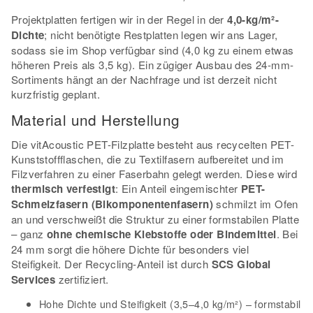
Projektplatten fertigen wir in der Regel in der
4,0-kg/m²-
Dichte
; nicht benötigte Restplatten legen wir ans Lager,
sodass sie im Shop verfügbar sind (4,0 kg zu einem etwas
höheren Preis als 3,5 kg). Ein zügiger Ausbau des 24-mm-
Sortiments hängt an der Nachfrage und ist derzeit nicht
kurzfristig geplant.
Material und Herstellung
Die vitAcoustic PET-Filzplatte besteht aus recycelten PET-
Kunststoffflaschen, die zu Textilfasern aufbereitet und im
Filzverfahren zu einer Faserbahn gelegt werden. Diese wird
thermisch verfestigt
: Ein Anteil eingemischter
PET-
Schmelzfasern (Bikomponentenfasern)
schmilzt im Ofen
an und verschweißt die Struktur zu einer formstabilen Platte
– ganz
ohne chemische Klebstoffe oder Bindemittel
. Bei
24 mm sorgt die höhere Dichte für besonders viel
Steifigkeit. Der Recycling-Anteil ist durch
SCS Global
Services
zertifiziert.
Hohe Dichte und Steifigkeit (3,5–4,0 kg/m²) – formstabil