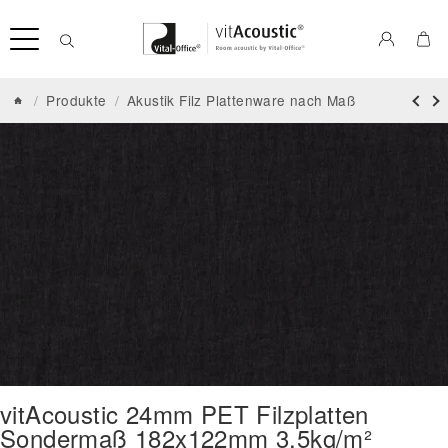
/
Produkte
/
Akustik Filz Plattenware nach Maß
vitAcoustic 24mm PET Filzplatten
Sondermaß 182x122mm 3.5kg/m²