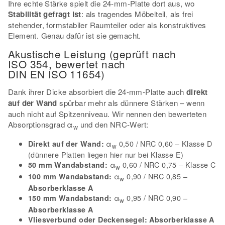
Ihre echte Stärke spielt die 24-mm-Platte dort aus, wo
Stabilität gefragt ist
: als tragendes Möbelteil, als frei
stehender, formstabiler Raumteiler oder als konstruktives
Element. Genau dafür ist sie gemacht.
Akustische Leistung (geprüft nach
ISO 354, bewertet nach
DIN EN ISO 11654)
Dank ihrer Dicke absorbiert die 24-mm-Platte auch
direkt
auf der Wand
spürbar mehr als dünnere Stärken – wenn
auch nicht auf Spitzenniveau. Wir nennen den bewerteten
Absorptionsgrad α
und den NRC-Wert:
w
α
0,50 / NRC 0,60 – Klasse D
Direkt auf der Wand:
w
(dünnere Platten liegen hier nur bei Klasse E)
α
0,60 / NRC 0,75 – Klasse C
50 mm Wandabstand:
w
α
0,90 / NRC 0,85 –
100 mm Wandabstand:
w
Absorberklasse A
α
0,95 / NRC 0,90 –
150 mm Wandabstand:
w
Absorberklasse A
Vliesverbund oder Deckensegel:
Absorberklasse A