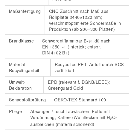
Maßanfertigung
CNC-Zuschnitt nach Maß aus
Rohplatte 2440×1220 mm;
verschnittoptimierte Sondermaße in
Produktion (ab 200–300 Platten)
Brandklasse
Schwerentflammbar B-s1,d0 nach
EN 13501-1 (Intertek; entspr.
DIN 4102 B1)
Material-
Recyceltes PET, Anteil durch SCS
Recyclinganteil
zertifiziert
Umwelt-
EPD (relevant f. DGNB/LEED);
Deklaration
Greenguard Gold
Schadstoffprüfung
OEKO-TEX Standard 100
Pflege
Absaugen / feucht abwischen; Fette mit
Verdünnung, Kaffee-/Weinflecken mit H
O
2
2
ausbleichen (materialschonend)