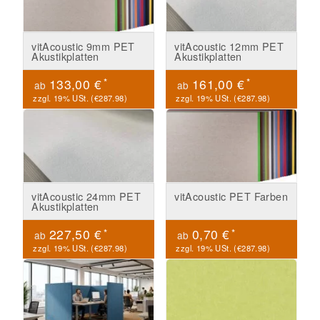
vitAcoustic 9mm PET
vitAcoustic 12mm PET
Akustikplatten
Akustikplatten
*
*
133,00 €
161,00 €
ab
ab
zzgl. 19% USt. (
€287.98
)
zzgl. 19% USt. (
€287.98
)
vitAcoustic 24mm PET
vitAcoustic PET Farben
Akustikplatten
*
*
227,50 €
0,70 €
ab
ab
zzgl. 19% USt. (
€287.98
)
zzgl. 19% USt. (
€287.98
)