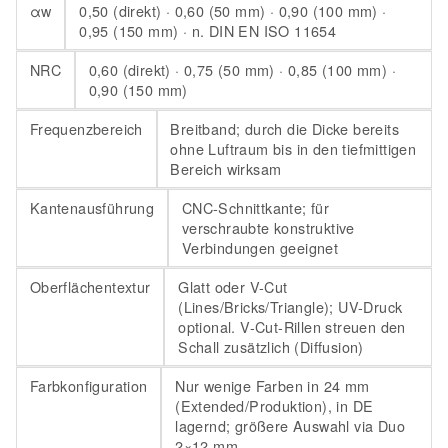
αw
0,50 (direkt) · 0,60 (50 mm) · 0,90 (100 mm) ·
0,95 (150 mm) · n. DIN EN ISO 11654
NRC
0,60 (direkt) · 0,75 (50 mm) · 0,85 (100 mm) ·
0,90 (150 mm)
Frequenzbereich
Breitband; durch die Dicke bereits
ohne Luftraum bis in den tiefmittigen
Bereich wirksam
Kantenausführung
CNC-Schnittkante; für
verschraubte konstruktive
Verbindungen geeignet
Oberflächentextur
Glatt oder V-Cut
(Lines/Bricks/Triangle); UV-Druck
optional. V-Cut-Rillen streuen den
Schall zusätzlich (Diffusion)
Farbkonfiguration
Nur wenige Farben in 24 mm
(Extended/Produktion), in DE
lagernd; größere Auswahl via Duo
2×12 mm