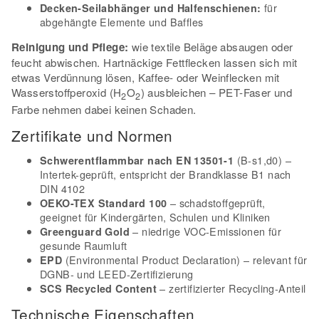
für
Decken-Seilabhänger und Halfenschienen:
abgehängte Elemente und Baffles
Reinigung und Pflege:
wie textile Beläge absaugen oder
feucht abwischen. Hartnäckige Fettflecken lassen sich mit
etwas Verdünnung lösen, Kaffee- oder Weinflecken mit
Wasserstoffperoxid (H
O
) ausbleichen – PET-Faser und
2
2
Farbe nehmen dabei keinen Schaden.
Zertifikate und Normen
(B-s1,d0) –
Schwerentflammbar nach EN 13501-1
Intertek-geprüft, entspricht der Brandklasse B1 nach
DIN 4102
– schadstoffgeprüft,
OEKO-TEX Standard 100
geeignet für Kindergärten, Schulen und Kliniken
– niedrige VOC-Emissionen für
Greenguard Gold
gesunde Raumluft
(Environmental Product Declaration) – relevant für
EPD
DGNB- und LEED-Zertifizierung
– zertifizierter Recycling-Anteil
SCS Recycled Content
Technische Eigenschaften