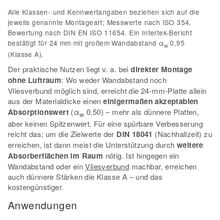
Alle Klassen- und Kennwertangaben beziehen sich auf die
jeweils genannte Montageart; Messwerte nach ISO 354,
Bewertung nach DIN EN ISO 11654. Ein Intertek-Bericht
bestätigt für 24 mm mit großem Wandabstand α
0,95
w
(Klasse A).
Der praktische Nutzen liegt v. a. bei
direkter Montage
ohne Luftraum
: Wo weder Wandabstand noch
Vliesverbund möglich sind, erreicht die 24-mm-Platte allein
aus der Materialdicke einen
einigermaßen akzeptablen
Absorptionswert
(α
0,50) – mehr als dünnere Platten,
w
aber keinen Spitzenwert. Für eine spürbare Verbesserung
reicht das; um die Zielwerte der
DIN 18041
(Nachhallzeit) zu
erreichen, ist dann meist die Unterstützung durch
weitere
Absorberflächen im Raum
nötig. Ist hingegen ein
Wandabstand oder ein
Vliesverbund
machbar, erreichen
auch dünnere Stärken die Klasse A – und das
kostengünstiger.
Anwendungen