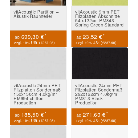
vitAcoustic Partition –
vitAcoustic 9mm PET
Akustik-Raumteiler
Filzplatten Abschnitte
54 x122cm PM843
Spring Green Standard
*
*
699,30 €
23,52 €
ab
ab
zzgl. 19% USt. (
€287.98
)
zzgl. 19% USt. (
€287.98
)
vitAcoustic 24mm PET
vitAcoustic 24mm PET
Filzplatten Sondermaß
Filzplatten Sondermaß
150x150cm 4.0kg/m²
292x122cm 4.0kg/m²
PM994 chiffon
PM813 Black
Production
Production
*
*
185,50 €
271,60 €
ab
ab
zzgl. 19% USt. (
€287.98
)
zzgl. 19% USt. (
€287.98
)