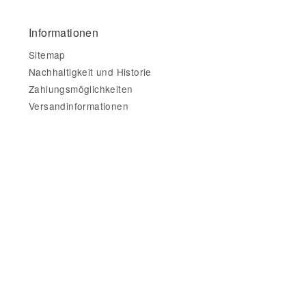
Informationen
Sitemap
Nachhaltigkeit und Historie
Zahlungsmöglichkeiten
Versandinformationen
Gesetzliche Informationen
Impressum
AGB
Datenschutz
Widerrufsbelehrung & Widerrufsformular
Datenschutzerklärung
•
Impressum