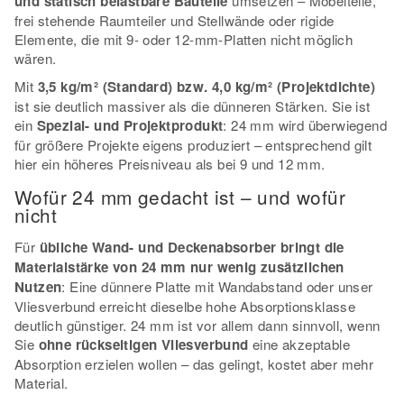
und statisch belastbare Bauteile
umsetzen – Möbelteile,
frei stehende Raumteiler und Stellwände oder rigide
Elemente, die mit 9- oder 12-mm-Platten nicht möglich
wären.
Mit
3,5 kg/m² (Standard) bzw. 4,0 kg/m² (Projektdichte)
ist sie deutlich massiver als die dünneren Stärken. Sie ist
ein
Spezial- und Projektprodukt
: 24 mm wird überwiegend
für größere Projekte eigens produziert – entsprechend gilt
hier ein höheres Preisniveau als bei 9 und 12 mm.
Wofür 24 mm gedacht ist – und wofür
nicht
Für
übliche Wand- und Deckenabsorber bringt die
Materialstärke von 24 mm nur wenig zusätzlichen
Nutzen
: Eine dünnere Platte mit Wandabstand oder unser
Vliesverbund erreicht dieselbe hohe Absorptionsklasse
deutlich günstiger. 24 mm ist vor allem dann sinnvoll, wenn
Sie
ohne rückseitigen Vliesverbund
eine akzeptable
Absorption erzielen wollen – das gelingt, kostet aber mehr
Material.