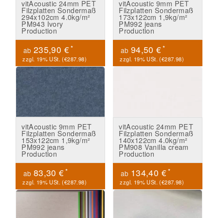
vitAcoustic 24mm PET
vitAcoustic 9mm PET
Filzplatten Sondermaß
Filzplatten Sondermaß
294x102cm 4.0kg/m²
173x122cm 1,9kg/m²
PM943 Ivory
PM992 jeans
Production
Production
*
*
235,90 €
94,50 €
ab
ab
zzgl. 19% USt. (
€287.98
)
zzgl. 19% USt. (
€287.98
)
vitAcoustic 9mm PET
vitAcoustic 24mm PET
Filzplatten Sondermaß
Filzplatten Sondermaß
153x122cm 1,9kg/m²
140x122cm 4.0kg/m²
PM992 jeans
PM908 Vanilla cream
Production
Production
*
*
83,30 €
134,40 €
ab
ab
zzgl. 19% USt. (
€287.98
)
zzgl. 19% USt. (
€287.98
)