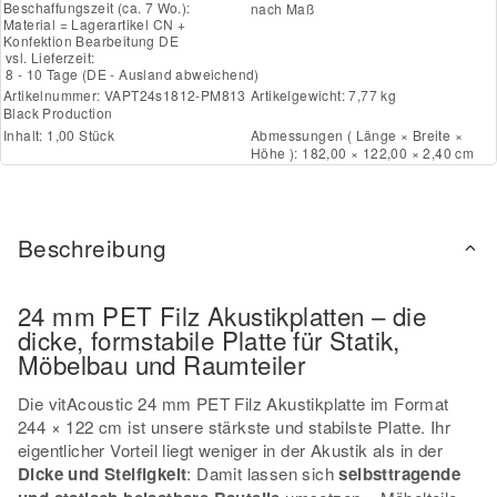
Beschaffungszeit (ca. 7 Wo.):
nach Maß
Material = Lagerartikel CN +
Konfektion Bearbeitung DE
vsl. Lieferzeit:
8 - 10 Tage
(DE - Ausland abweichend)
Artikelnummer:
VAPT24s1812-PM813
Artikelgewicht: 7,77 kg
Black Production
Inhalt: 1,00 Stück
Abmessungen ( Länge × Breite ×
Höhe ): 182,00 × 122,00 × 2,40 cm
Beschreibung
24 mm PET Filz Akustikplatten – die
dicke, formstabile Platte für Statik,
Möbelbau und Raumteiler
Die vitAcoustic 24 mm PET Filz Akustikplatte im Format
244 × 122 cm ist unsere stärkste und stabilste Platte. Ihr
eigentlicher Vorteil liegt weniger in der Akustik als in der
Dicke und Steifigkeit
: Damit lassen sich
selbsttragende