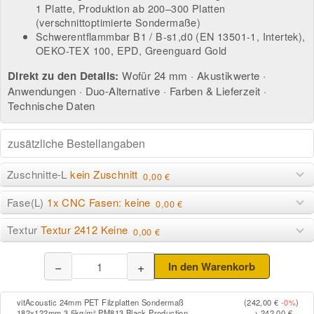
1 Platte, Produktion ab 200–300 Platten
(verschnittoptimierte Sondermaße)
Schwerentflammbar B1 / B-s1,d0 (EN 13501-1, Intertek),
OEKO-TEX 100, EPD, Greenguard Gold
Direkt zu den Details:
Wofür 24 mm
·
Akustikwerte
·
Anwendungen
·
Duo-Alternative
·
Farben & Lieferzeit
·
Technische Daten
Zuschnitte-L
kein Zuschnitt
0,00 €
Fase(L)
1x CNC Fasen: keine
0,00 €
Textur
Textur 2412 Keine
0,00 €
−
+
In den Warenkorb
vitAcoustic 24mm PET Filzplatten Sondermaß
(242,00 €
-0%
)
182x122mm 3.5kg/m² PM813 Black Production
→ 242,00 €