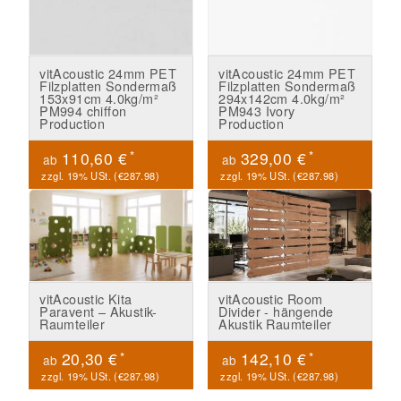
vitAcoustic 24mm PET
vitAcoustic 24mm PET
Filzplatten Sondermaß
Filzplatten Sondermaß
153x91cm 4.0kg/m²
294x142cm 4.0kg/m²
PM994 chiffon
PM943 Ivory
Production
Production
*
*
110,60 €
329,00 €
ab
ab
zzgl. 19% USt. (
€287.98
)
zzgl. 19% USt. (
€287.98
)
vitAcoustic Kita
vitAcoustic Room
Paravent – Akustik-
Divider - hängende
Raumteiler
Akustik Raumteiler
*
*
20,30 €
142,10 €
ab
ab
zzgl. 19% USt. (
€287.98
)
zzgl. 19% USt. (
€287.98
)