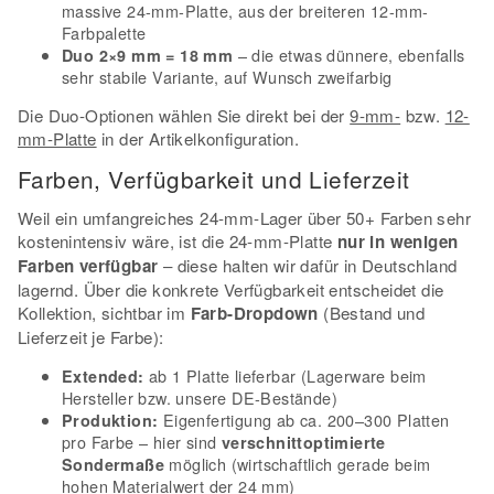
massive 24-mm-Platte, aus der breiteren 12-mm-
Farbpalette
– die etwas dünnere, ebenfalls
Duo 2×9 mm = 18 mm
sehr stabile Variante, auf Wunsch zweifarbig
Die Duo-Optionen wählen Sie direkt bei der
9-mm-
bzw.
12-
mm-Platte
in der Artikelkonfiguration.
Farben, Verfügbarkeit und Lieferzeit
Weil ein umfangreiches 24-mm-Lager über 50+ Farben sehr
kostenintensiv wäre, ist die 24-mm-Platte
nur in wenigen
Farben verfügbar
– diese halten wir dafür in Deutschland
lagernd. Über die konkrete Verfügbarkeit entscheidet die
Kollektion, sichtbar im
Farb-Dropdown
(Bestand und
Lieferzeit je Farbe):
ab 1 Platte lieferbar (Lagerware beim
Extended:
Hersteller bzw. unsere DE-Bestände)
Eigenfertigung ab ca. 200–300 Platten
Produktion:
pro Farbe – hier sind
verschnittoptimierte
möglich (wirtschaftlich gerade beim
Sondermaße
hohen Materialwert der 24 mm)