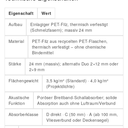
Eigenschaft
Wert
Aufbau
Einlagiger PET-Filz, thermisch verfestigt
(Schmelzfasern); massiv 24 mm
Material
PET-Filz aus recycelten PET-Flaschen,
thermisch verfestigt – ohne chemische
Bindemittel
Stärke
24 mm (massiv); alternativ Duo 2×12 mm oder
2×9 mm
Flächengewicht
3,5 kg/m² (Standard) · 4,0 kg/m²
(Projektdichte)
Akustische
Poröser Breitband-Schallabsorber; solide
Funktion
Absorption auch ohne Luftraum/Verbund
Absorberklasse
D direkt · C (50 mm) · A (ab 100 mm,
Vliesverbund oder Deckensegel)