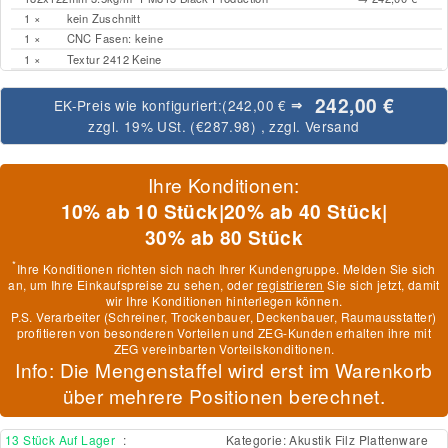
1 ×
kein Zuschnitt
1 ×
CNC Fasen: keine
1 ×
Textur 2412 Keine
242,00 €
EK-Preis wie konfiguriert:
(242,00 €
⇒
zzgl. 19% USt. (
€287.98
)
, zzgl.
Versand
Ihre Konditionen:
10% ab 10 Stück
|
20% ab 40 Stück
|
30% ab 80 Stück
*
Ihre Konditionen richten sich nach Ihrer Kundengruppe. Melden Sie sich
an, um Ihre Einkaufspreise zu sehen, oder
registrieren
Sie sich jetzt, damit
wir Ihre Konditionen hinterlegen können.
P.S. Verarbeiter (Schreiner, Trockenbauer, Deckenbauer, Raumausstatter)
profitieren von besonderen Vorteilen und ZEG-Kunden erhalten ihre mit
ZEG vereinbarten Vorteilskonditionen.
Info: Die Mengenstaffel wird erst im Warenkorb
über mehrere Positionen berechnet.
13 Stück Auf Lager
:
Kategorie:
Akustik Filz Plattenware