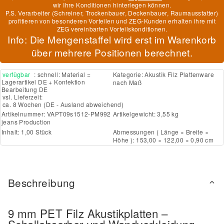
wir Ihre Konditionen hinterlegen können.
P.S. Verarbeiter (Schreiner, Trockenbauer, Deckenbauer, Raumausstatter)
profitieren von besonderen Vorteilen und ZEG-Kunden erhalten ihre mit
ZEG vereinbarten Vorteilskonditionen.
Info: Die Mengenstaffel wird erst im Warenkorb
über mehrere Positionen berechnet.
verfügbar
: schnell: Material =
Kategorie:
Akustik Filz Plattenware
Lagerartikel DE + Konfektion
nach Maß
Bearbeitung DE
vsl. Lieferzeit:
ca. 8 Wochen
(DE - Ausland abweichend)
Artikelnummer:
VAPT09s1512-PM992
Artikelgewicht: 3,55 kg
jeans Production
Inhalt: 1,00 Stück
Abmessungen ( Länge × Breite ×
Höhe ): 153,00 × 122,00 × 0,90 cm
Beschreibung
9 mm PET Filz Akustikplatten –
Schallabsorber und Wandverkleidung