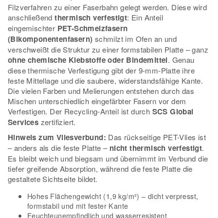
Filzverfahren zu einer Faserbahn gelegt werden. Diese wird
anschließend
thermisch verfestigt
: Ein Anteil
eingemischter
PET-Schmelzfasern
(Bikomponentenfasern)
schmilzt im Ofen an und
verschweißt die Struktur zu einer formstabilen Platte – ganz
ohne chemische Klebstoffe oder Bindemittel
. Genau
diese thermische Verfestigung gibt der 9-mm-Platte ihre
feste Mittellage und die saubere, widerstandsfähige Kante.
Die vielen Farben und Melierungen entstehen durch das
Mischen unterschiedlich eingefärbter Fasern vor dem
Verfestigen. Der Recycling-Anteil ist durch
SCS Global
Services
zertifiziert.
Hinweis zum Vliesverbund:
Das rückseitige PET-Vlies ist
– anders als die feste Platte –
nicht thermisch verfestigt
.
Es bleibt weich und biegsam und übernimmt im Verbund die
tiefer greifende Absorption, während die feste Platte die
gestaltete Sichtseite bildet.
Hohes Flächengewicht (1,9 kg/m²) – dicht verpresst,
formstabil und mit fester Kante
Feuchteunempfindlich und wasserresistent