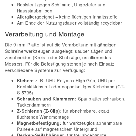
Resistent gegen Schimmel, Ungeziefer und
Hausstaubmilben
Allergikergeeignet – keine flüchtigen Inhaltsstoffe
Am Ende der Nutzungsdauer vollständig recyclebar
Verarbeitung und Montage
Die 9-mm-Platte ist auf die Verarbeitung mit gängigen
Schreinerwerkzeugen ausgelegt: sauber sägen und
zuschneiden (Kreis- oder Stichsäge, oszillierendes
Messer). Für die Befestigung stehen je nach Einsatz
verschiedene Systeme zur Verfügung:
z. B. UHU Polymax High Grip, UHU por
Kleben:
Kontaktklebstoff oder doppelseitiges Klebeband (CT-
S 5735)
Spanplattenschrauben,
Schrauben und Klammern:
Tackerklammern
für abnehmbare, exakt
Z-Schienen (Z-Clip):
fluchtende Wandmontage
für werkzeuglos abnehmbare
Magnetbefestigung:
Paneele auf magnetischem Untergrund
für frei abgehängte
Decken-Seilabhänger: