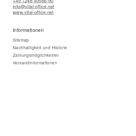
+49 7248-93566-90
info@vital-office.net
www.vital-office.net
Informationen
Sitemap
Nachhaltigkeit und Historie
Zahlungsmöglichkeiten
Versandinformationen
Gesetzliche Informationen
Impressum
AGB
Datenschutz
Widerrufsbelehrung & Widerrufsformular