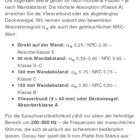
Die folgenden Werte gelten für flach montierte Platten – je
nach Wandabstand. Die höchste Absorption (Klasse A)
erreichen Sie als Vliesverbund oder als abgehängtes
Deckensegel. Wir nennen sowohl den bewerteten
Absorptionsgrad α
als auch den gebräuchlichen NRC-
w
Wert:
α
0,25 / NRC 0,30 –
Direkt auf der Wand:
w
Absorberklasse E
α
0,55–0,60 / NRC 0,65 –
50 mm Wandabstand:
w
Klasse D–C
α
0,75 / NRC 0,75 –
100 mm Wandabstand:
w
Klasse C
α
0,80 / NRC 0,80 –
150 mm Wandabstand:
w
Klasse B
Vliesverbund (9 + 40 mm) oder Deckensegel:
Absorberklasse A
Für die Sprachverständlichkeit zählt vor allem der tiefmittige
Bereich um
200–500 Hz
– die Frequenzen der menschlichen
Stimme, die sich akustisch am schwersten bedämpfen
lassen. Genau hier spielt die 9-mm-Platte ihre Stärke aus: