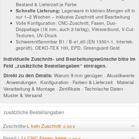
Bestand & Lieferzeit je Farbe
Lagerware in kleinen Mengen oft in
Schnelle Lieferung:
nur 1–2 Wochen – inklusive Zuschnitt und Bearbeitung
Volle Konfiguration: CNC-Zuschnitt, Fasen, Duo-
Doppellage (18 mm, auch 2-farbig), Vliesverbund, V-Cut-
Texturen, UV-Druck
Schwerentflammbar B1 / B-s1,d0 (EN 13501-1, Intertek-
geprüft), OEKO-TEX 100, EPD, Greenguard Gold
Individuelle Zuschnitt- und Bearbeitungswünsche bitte im
Feld „zusätzliche Bestellangaben“ eintragen.
Direkt zu den Details:
Warum 9 mm genügen
·
Akustikwerte
·
Anwendungen
·
Konfiguration
·
Farben & Lieferzeit
·
Material
·
Verarbeitung & Montage
·
Zertifikate
·
Technische Daten
·
Muster & Versand
Zuschnitte-L
kein Zuschnitt
0,00 €
Fase(L)
1x CNC Fasen: keine
0,00 €