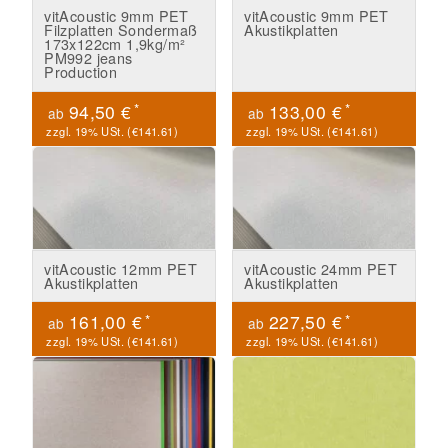
vitAcoustic 9mm PET
vitAcoustic 9mm PET
Filzplatten Sondermaß
Akustikplatten
173x122cm 1,9kg/m²
PM992 jeans
Production
*
*
94,50 €
133,00 €
ab
ab
zzgl. 19% USt. (
€141.61
)
zzgl. 19% USt. (
€141.61
)
vitAcoustic 12mm PET
vitAcoustic 24mm PET
Akustikplatten
Akustikplatten
*
*
161,00 €
227,50 €
ab
ab
zzgl. 19% USt. (
€141.61
)
zzgl. 19% USt. (
€141.61
)