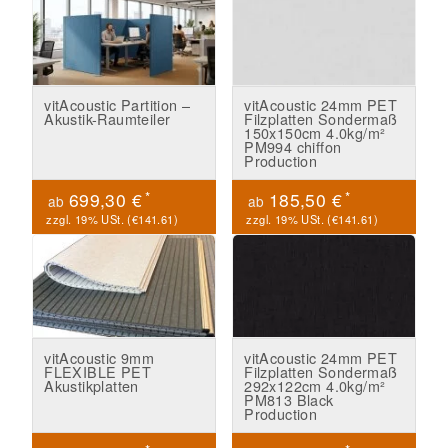
vitAcoustic Partition –
vitAcoustic 24mm PET
Akustik-Raumteiler
Filzplatten Sondermaß
150x150cm 4.0kg/m²
PM994 chiffon
Production
*
*
699,30 €
185,50 €
ab
ab
zzgl. 19% USt. (
€141.61
)
zzgl. 19% USt. (
€141.61
)
vitAcoustic 9mm
vitAcoustic 24mm PET
FLEXIBLE PET
Filzplatten Sondermaß
Akustikplatten
292x122cm 4.0kg/m²
PM813 Black
Production