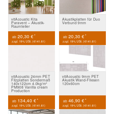
vitAcoustic Kita
Akustikplatten für Duo
Paravent – Akustik-
Verbund 9mm
Raumteiler
*
*
20,30 €
20,30 €
ab
ab
zzgl. 19% USt. (
€141.61
)
zzgl. 19% USt. (
€141.61
)
vitAcoustic 24mm PET
vitAcoustic 9mm PET
Filzplatten Sondermaß
Akustik Wand-Fliesen
140x122cm 4.0kg/m²
120x60cm
PM908 Vanilla cream
Production
*
*
134,40 €
46,90 €
ab
ab
zzgl. 19% USt. (
€141.61
)
zzgl. 19% USt. (
€141.61
)