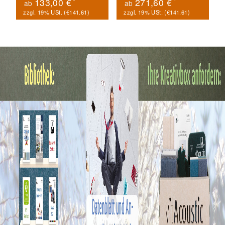
*
*
133,00 €
271,60 €
ab
ab
zzgl. 19% USt. (
€141.61
)
zzgl. 19% USt. (
€141.61
)