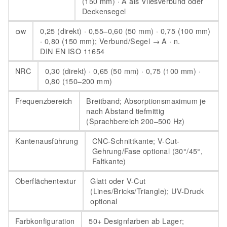
(150 mm) · A als Vliesverbund oder
Deckensegel
αw
0,25 (direkt) · 0,55–0,60 (50 mm) · 0,75 (100 mm)
· 0,80 (150 mm); Verbund/Segel → A · n.
DIN EN ISO 11654
NRC
0,30 (direkt) · 0,65 (50 mm) · 0,75 (100 mm) ·
0,80 (150–200 mm)
Frequenzbereich
Breitband; Absorptionsmaximum je
nach Abstand tiefmittig
(Sprachbereich 200–500 Hz)
Kantenausführung
CNC-Schnittkante; V-Cut-
Gehrung/Fase optional (30°/45°,
Faltkante)
Oberflächentextur
Glatt oder V-Cut
(Lines/Bricks/Triangle); UV-Druck
optional
Farbkonfiguration
50+ Designfarben ab Lager;