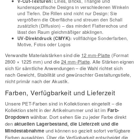
Lines, Bricks, Triangle und
V-Cut-Texturen:
kundenspezifische Designs in verschiedenen Winkeln
und Tiefen. Die Rillen sind nicht nur Design: Sie
vergrößern die Oberfläche und streuen den Schall
zusätzlich (Diffusion) – das mindert Flatterechos und
lässt den Raum gleichmäßiger abklingen.
vollflächige Sonderfarben,
UV-Direktdruck (CMYK):
Motive, Fotos oder Logos
Verwandte Materialstärken sind die
12 mm-Platte
(Format
2800 × 1225 mm) und die
24 mm-Platte
. Alle Stärken eignen
sich für sämtliche Anwendungen – die Wahl richtet sich
nach Gewicht, Stabilität und gewünschter Gestaltungstiefe,
nicht primär nach der Akustik.
Farben, Verfügbarkeit und Lieferzeit
Unsere PET-Farben sind in Kollektionen eingeteilt – die
Kollektion steht in der Artikelnummer und ist im
Farb-
Dropdown
wählbar. Dort sehen Sie zu jeder Farbe direkt
den
aktuellen Lagerbestand, die Lieferzeit und die
Mindestabnahme
und können so gezielt sofort verfügbare
Farben auswählen. Über die Verfügbarkeit entscheidet die