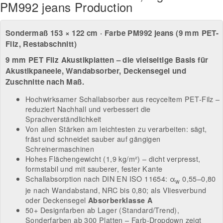
PM992 jeans Production
Sondermaß 153 × 122 cm · Farbe PM992 jeans (9 mm PET-
Filz, Restabschnitt)
9 mm PET Filz Akustikplatten – die vielseitige Basis für
Akustikpaneele, Wandabsorber, Deckensegel und
Zuschnitte nach Maß.
Hochwirksamer Schallabsorber aus recyceltem PET-Filz –
reduziert Nachhall und verbessert die
Sprachverständlichkeit
Von allen Stärken am leichtesten zu verarbeiten: sägt,
fräst und schneidet sauber auf gängigen
Schreinermaschinen
Hohes Flächengewicht (1,9 kg/m²) – dicht verpresst,
formstabil und mit sauberer, fester Kante
Schallabsorption nach DIN EN ISO 11654: α
0,55–0,80
w
je nach Wandabstand, NRC bis 0,80; als Vliesverbund
oder Deckensegel
Absorberklasse A
50+ Designfarben ab Lager (Standard/Trend),
Sonderfarben ab 300 Platten – Farb-Dropdown zeigt