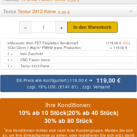
Textur
Textur 2412 Keine
0,00 €
−
+
In den Warenkorb
vitAcoustic 9mm PET Filzplatten Sondermaß
(119,00 €
-0%
)
153x122cm 1,9kg/m² PM992 jeans Production
→ 119,00 €
1 ×
kein Zuschnitt
1 ×
CNC Fasen: keine
1 ×
Textur 2412 Keine
119,00 €
EK-Preis wie konfiguriert:
(119,00 €
⇒
zzgl. 19% USt. (
€141.61
)
, zzgl.
Versand
Ihre Konditionen:
10% ab 10 Stück
|
20% ab 40 Stück
|
30% ab 80 Stück
*
Ihre Konditionen richten sich nach Ihrer Kundengruppe. Melden Sie sich
an, um Ihre Einkaufspreise zu sehen, oder
registrieren
Sie sich jetzt, damit