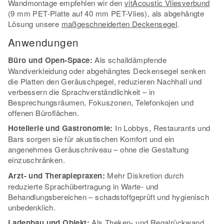
Wandmontage empfehlen wir den
vitAcoustic Vliesverbund
(9 mm PET-Platte auf 40 mm PET-Vlies), als abgehängte
Lösung unsere
maßgeschneiderten Deckensegel
.
Anwendungen
Büro und Open-Space:
Als schalldämpfende
Wandverkleidung oder abgehängtes Deckensegel senken
die Platten den Geräuschpegel, reduzieren Nachhall und
verbessern die Sprachverständlichkeit – in
Besprechungsräumen, Fokuszonen, Telefonkojen und
offenen Büroflächen.
Hotellerie und Gastronomie:
In Lobbys, Restaurants und
Bars sorgen sie für akustischen Komfort und ein
angenehmes Geräuschniveau – ohne die Gestaltung
einzuschränken.
Arzt- und Therapiepraxen:
Mehr Diskretion durch
reduzierte Sprachübertragung in Warte- und
Behandlungsbereichen – schadstoffgeprüft und hygienisch
unbedenklich.
Ladenbau und Objekt:
Als Theken- und Regalrückwand,