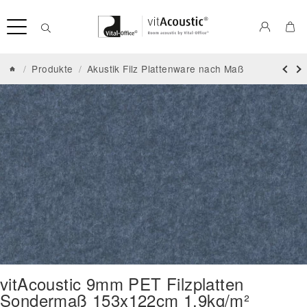
/
Produkte
/
Akustik Filz Plattenware nach Maß
vitAcoustic 9mm PET Filzplatten
Sondermaß 153x122cm 1,9kg/m²