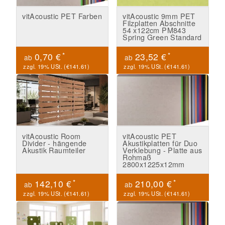
vitAcoustic PET Farben
vitAcoustic 9mm PET
Filzplatten Abschnitte
54 x122cm PM843
Spring Green Standard
*
*
0,70 €
23,52 €
ab
ab
zzgl. 19% USt. (
€141.61
)
zzgl. 19% USt. (
€141.61
)
vitAcoustic Room
vitAcoustic PET
Divider - hängende
Akustikplatten für Duo
Akustik Raumteiler
Verklebung - Platte aus
Rohmaß
2800x1225x12mm
*
*
142,10 €
210,00 €
ab
ab
zzgl. 19% USt. (
€141.61
)
zzgl. 19% USt. (
€141.61
)