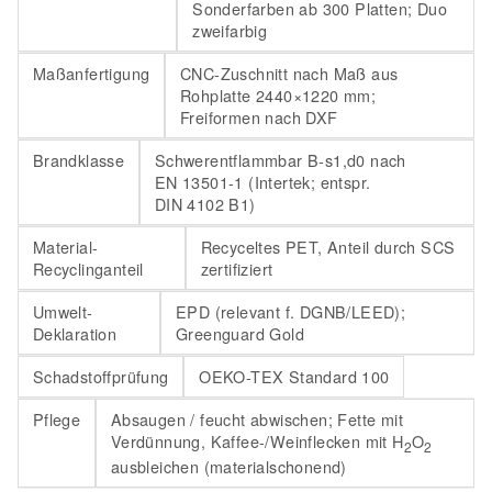
Sonderfarben ab 300 Platten; Duo
zweifarbig
Maßanfertigung
CNC-Zuschnitt nach Maß aus
Rohplatte 2440×1220 mm;
Freiformen nach DXF
Brandklasse
Schwerentflammbar B-s1,d0 nach
EN 13501-1 (Intertek; entspr.
DIN 4102 B1)
Material-
Recyceltes PET, Anteil durch SCS
Recyclinganteil
zertifiziert
Umwelt-
EPD (relevant f. DGNB/LEED);
Deklaration
Greenguard Gold
Schadstoffprüfung
OEKO-TEX Standard 100
Pflege
Absaugen / feucht abwischen; Fette mit
Verdünnung, Kaffee-/Weinflecken mit H
O
2
2
ausbleichen (materialschonend)