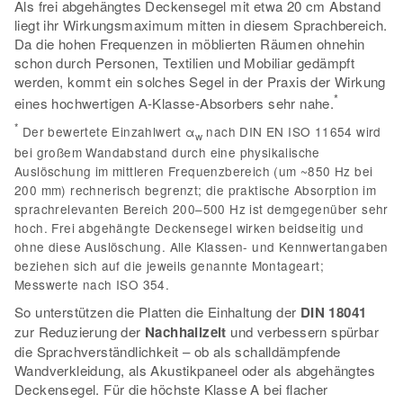
Als frei abgehängtes Deckensegel mit etwa 20 cm Abstand
liegt ihr Wirkungsmaximum mitten in diesem Sprachbereich.
Da die hohen Frequenzen in möblierten Räumen ohnehin
schon durch Personen, Textilien und Mobiliar gedämpft
werden, kommt ein solches Segel in der Praxis der Wirkung
*
eines hochwertigen A-Klasse-Absorbers sehr nahe.
*
Der bewertete Einzahlwert α
nach DIN EN ISO 11654 wird
w
bei großem Wandabstand durch eine physikalische
Auslöschung im mittleren Frequenzbereich (um ~850 Hz bei
200 mm) rechnerisch begrenzt; die praktische Absorption im
sprachrelevanten Bereich 200–500 Hz ist demgegenüber sehr
hoch. Frei abgehängte Deckensegel wirken beidseitig und
ohne diese Auslöschung. Alle Klassen- und Kennwertangaben
beziehen sich auf die jeweils genannte Montageart;
Messwerte nach ISO 354.
So unterstützen die Platten die Einhaltung der
DIN 18041
zur Reduzierung der
Nachhallzeit
und verbessern spürbar
die Sprachverständlichkeit – ob als schalldämpfende
Wandverkleidung, als Akustikpaneel oder als abgehängtes
Deckensegel. Für die höchste Klasse A bei flacher