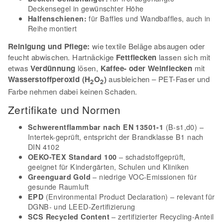
Deckensegel in gewünschter Höhe
für Baffles und Wandbaffles, auch in
Halfenschienen:
Reihe montiert
Reinigung und Pflege:
wie textile Beläge absaugen oder
feucht abwischen. Hartnäckige
Fettflecken
lassen sich mit
etwas
Verdünnung
lösen,
Kaffee- oder Weinflecken
mit
Wasserstoffperoxid (H
O
)
ausbleichen – PET-Faser und
2
2
Farbe nehmen dabei keinen Schaden.
Zertifikate und Normen
(B-s1,d0) –
Schwerentflammbar nach EN 13501-1
Intertek-geprüft, entspricht der Brandklasse B1 nach
DIN 4102
– schadstoffgeprüft,
OEKO-TEX Standard 100
geeignet für Kindergärten, Schulen und Kliniken
– niedrige VOC-Emissionen für
Greenguard Gold
gesunde Raumluft
(Environmental Product Declaration) – relevant für
EPD
DGNB- und LEED-Zertifizierung
– zertifizierter Recycling-Anteil
SCS Recycled Content