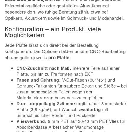
Präsentationsfläche oder gestaltetes Akustikpaneel –
besonders dort, wo ruhige Beratung zählt, etwa bei
Optikern, Akustikern sowie im Schmuck- und Modehandel.
Konfiguration – ein Produkt, viele
Möglichkeiten
Jede Platte lässt sich direkt bei der Bestellung
konfigurieren. Die Optionen bilden unsere CNC-Bearbeitung
ab und gelten jeweils
pro Platte
:
mehrere Teile aus einer
CNC-Zuschnitt nach Maß:
Platte, bis hin zu Freiformen nach DXF
V-Cut-Fasen (30°/45°) und
Fasen und Gehrung:
Gehrung-Faltkanten für saubere Ecken und Stöße – bei
zusammengesetzten Teilen wegen der
Materialtoleranzen besonders zu empfehlen
ergibt eine 18 mm starke
Duo – doppellagig 2×9 mm:
Platte (3,8 kg/m²), auf Wunsch
mit
zweifarbig
unterschiedlicher Vorder- und Rückseite
9 mm PET auf 30/40 mm PET-Vlies für
Vliesverbund:
Absorberklasse A bei flacher Wandmontage