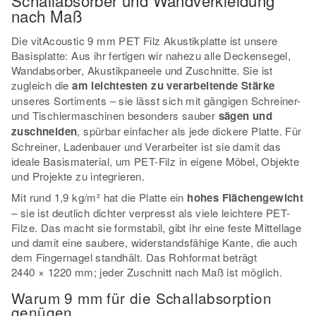
nach Maß
Die vitAcoustic 9 mm PET Filz Akustikplatte ist unsere
Basisplatte: Aus ihr fertigen wir nahezu alle Deckensegel,
Wandabsorber, Akustikpaneele und Zuschnitte. Sie ist
zugleich die
am leichtesten zu verarbeitende Stärke
unseres Sortiments – sie lässt sich mit gängigen Schreiner-
und Tischlermaschinen besonders sauber
sägen und
zuschneiden
, spürbar einfacher als jede dickere Platte. Für
Schreiner, Ladenbauer und Verarbeiter ist sie damit das
ideale Basismaterial, um PET-Filz in eigene Möbel, Objekte
und Projekte zu integrieren.
Mit rund 1,9 kg/m² hat die Platte ein
hohes Flächengewicht
– sie ist deutlich dichter verpresst als viele leichtere PET-
Filze. Das macht sie formstabil, gibt ihr eine feste Mittellage
und damit eine saubere, widerstandsfähige Kante, die auch
dem Fingernagel standhält. Das Rohformat beträgt
2440 × 1220 mm; jeder Zuschnitt nach Maß ist möglich.
Warum 9 mm für die Schallabsorption
genügen