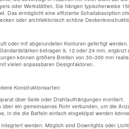
yers oder Werkstätten. Sie hängen typischerweise 15
. Das ermöglicht eine effiziente Schallabsorption oh
ken oder architektonisch schöne Deckenkonstruktion
tuft oder mit abgerundeten Konturen gefertigt werden
Standardstärken betragen 9, 12 oder 24 mm, ergänzt d
tungen können größere Breiten von 30–300 mm realisi
 mit vielen anpassbaren Designfaktoren.
iedene Konstruktionsarten:
separat über Seile oder Drahtaufhängungen montiert.
 über ein gemeinsames Rohr verbunden, um die Anza
e, in die die Baffeln einfach eingeklipst werden kön
ntegriert werden. Möglich sind Downlights oder Lichtl