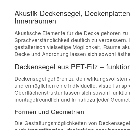
Akustik Deckensegel, Deckenplatten
Innenräumen
Akustische Elemente für die Decke gehören zu
Sprachverständlichkeit deutlich zu verbessern.
gestalterisch vielseitige Möglichkeit, Räume ak
Decke und Anordnung lassen sich sowohl ästheti
Deckensegel aus PET-Filz – funktion
Deckensegel gehören zu den wirkungsvollsten A
und ermöglichen eine individuelle, visuell an
Oberflächenstruktur lassen sich sowohl funktion
montagefreundlich und in nahezu jeder Geometri
Formen und Geometrien
Die Gestaltungsmöglichkeiten von Deckensegeln
auch
trapezförmige
,
dreieckige
oder
hexagon