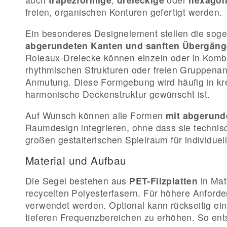
freien, organischen Konturen gefertigt werden.
Ein besonderes Designelement stellen die so
abgerundeten Kanten und sanften Übergän
Roleaux-Dreiecke können einzeln oder in Komb
rhythmischen Strukturen oder freien Gruppena
Anmutung. Diese Formgebung wird häufig in kr
harmonische Deckenstruktur gewünscht ist.
Auf Wunsch können alle Formen
mit abgerund
Raumdesign integrieren, ohne dass sie techni
großen gestalterischen Spielraum für individuel
Material und Aufbau
Die Segel bestehen aus
PET-Filzplatten
in Mat
recycelten Polyesterfasern. Für höhere Anforde
verwendet werden. Optional kann rückseitig ei
tieferen Frequenzbereichen zu erhöhen. So entst