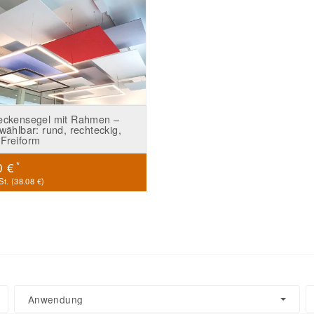
eckensegel mit Rahmen –
wählbar: rund, rechteckig,
Freiform
*
0 €
t. (
38.08 €
)
Anwendung