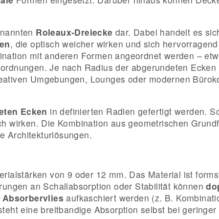
genannten
Roleaux-Dreiecke
dar. Dabei handelt es si
gen
, die optisch weicher wirken und sich hervorrage
ination mit anderen Formen angeordnet werden – etw
nordnungen. Je nach Radius der abgerundeten Ecken e
eativen Umgebungen, Lounges oder modernen Bürokon
eten Ecken
in definierten Radien gefertigt werden. S
sch wirken. Die Kombination aus geometrischen Grund
le Architekturlösungen.
erialstärken von 9 oder 12 mm. Das Material ist formst
rungen an Schallabsorption oder Stabilität können
do
n
Absorbervlies
aufkaschiert werden (z. B. Kombinati
eht eine breitbandige Absorption selbst bei geringer 