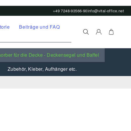
+49 7248-93566-90
info@vital-office.net
torie
Beiträge und FAQ
orber für die Decke - Deckensegel und Baffel
Zubehör, Kleber, Aufhänger etc.