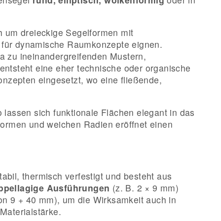
ch um dreieckige Segelformen mit
nd für dynamische Raumkonzepte eignen.
a zu ineinandergreifenden Mustern,
ntsteht eine eher technische oder organische
zepten eingesetzt, wo eine fließende,
o lassen sich funktionale Flächen elegant in das
formen und weichen Radien eröffnet einen
abil, thermisch verfestigt und besteht aus
ppellagige Ausführungen
(z. B. 2 × 9 mm)
on 9 + 40 mm), um die Wirksamkeit auch in
Materialstärke.