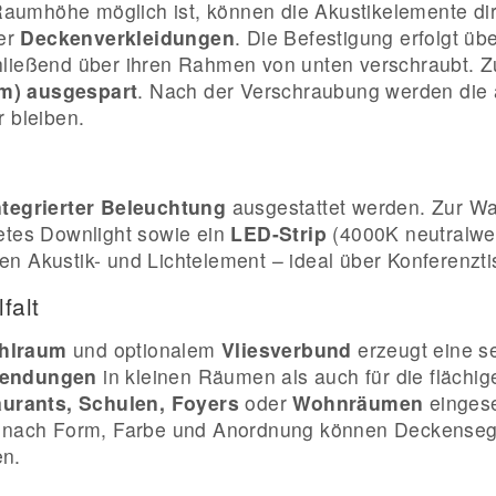
umhöhe möglich ist, können die Akustikelemente dire
er
Deckenverkleidungen
. Die Befestigung erfolgt üb
hließend über ihren Rahmen von unten verschraubt. Z
mm) ausgespart
. Nach der Verschraubung werden die 
r bleiben.
ntegrierter Beleuchtung
ausgestattet werden. Zur Wa
tetes Downlight sowie ein
LED-Strip
(4000K neutralwei
en Akustik- und Lichtelement – ideal über Konferenzt
falt
hlraum
und optionalem
Vliesverbund
erzeugt eine se
wendungen
in kleinen Räumen als auch für die flächi
urants, Schulen, Foyers
oder
Wohnräumen
eingese
Je nach Form, Farbe und Anordnung können Deckensege
en.