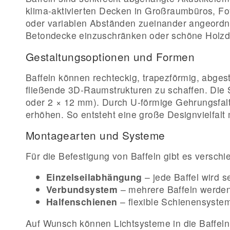
klima-aktivierten Decken in Großraumbüros, Fo
oder variablen Abständen zueinander angeordnet
Betondecke einzuschränken oder schöne Holzdec
Gestaltungsoptionen und Formen
Baffeln können rechteckig, trapezförmig, abges
fließende 3D-Raumstrukturen zu schaffen. Die 
oder 2 × 12 mm). Durch U-förmige Gehrungsfal
erhöhen. So entsteht eine große Designvielfalt
Montagearten und Systeme
Für die Befestigung von Baffeln gibt es versch
Einzelseilabhängung
– jede Baffel wird 
Verbundsystem
– mehrere Baffeln werden
Halfenschienen
– flexible Schienensystem
Auf Wunsch können Lichtsysteme in die Baffeln i