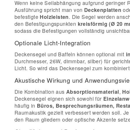
Wenn keine Seilabhängung aufgrund geringer Ra
Ausführung spricht man von
Deckenplatten
od
befestigte
Holzleisten
. Die Segel werden ansc
den Befestigungspunkten
kreisförmig (Ø 20 
sodass die Befestigungen vollständig unsichtba
Optionale Licht-Integration
Deckensegel und Baffeln können optional mit
i
Durchmesser, 26W, dimmbar, silber) für gerich
Licht. So wird das Deckensegel zum kombiniert
Akustische Wirkung und Anwendungsviel
Die Kombination aus
Absorptionsmaterial
,
Ho
Deckensegel eignen sich sowohl für
Einzelan
häufig in
Büros, Besprechungsräumen, Resta
Raumakustik gezielt verbessert werden soll. 
den Raum gliedern oder optische Akzente setz