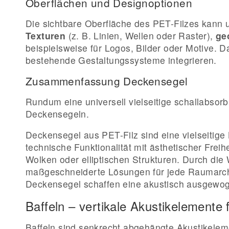
Oberflächen und Designoptionen
Die sichtbare Oberfläche des PET-Filzes kann u
Texturen
(z. B. Linien, Wellen oder Raster),
ge
beispielsweise für Logos, Bilder oder Motive.
bestehende Gestaltungssysteme integrieren.
Zusammenfassung Deckensegel
Rundum eine universell vielseitige schallabs
Deckensegeln.
Deckensegel aus PET-Filz sind eine vielseitige
technische Funktionalität mit ästhetischer Fre
Wolken oder elliptischen Strukturen. Durch di
maßgeschneiderte Lösungen für jede Raumarchit
Deckensegel schaffen eine akustisch ausgewo
Baffeln – vertikale Akustikelemente
Baffeln sind senkrecht abgehängte Akustikeleme