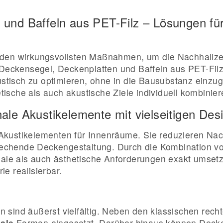
 und Baffeln aus PET-Filz – Lösungen für
 den wirkungsvollsten Maßnahmen, um die Nachhallze
 Deckensegel, Deckenplatten und Baffeln aus PET-Filz 
ustisch zu optimieren, ohne in die Bausubstanz einzu
sche als auch akustische Ziele individuell kombinier
ale Akustikelemente mit vielseitigen Des
kustikelementen für Innenräume. Sie reduzieren Nach
sprechende Deckengestaltung. Durch die Kombination v
ale als auch ästhetische Anforderungen exakt umsetzen
e realisierbar.
 sind äußerst vielfältig. Neben den klassischen rec
ale
Formen eingesetzt. Darüber hinaus können Dec