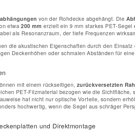
labhängungen
von der Rohdecke abgehängt. Die
Ab
von etwa
200 mm
erzielt ein 9 mm starkes PET-Segel e
dabei als Resonanzraum, der tiefe Frequenzen wirksa
en die akustischen Eigenschaften durch den Einsatz
ingen Deckenhöhen oder schmalen Abständen für eine
en
önnen mit einem rückseitigen,
zurückversetzten Ra
ichen PET-Filzmaterial bezogen wie die Sichtfläche, 
eise hat nicht nur optische Vorteile, sondern erhöht 
sonders hochwertig, wenn die Segel aus schräger Per
eckenplatten und Direktmontage