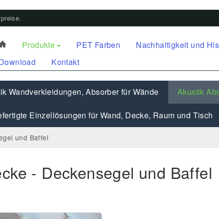
preise.
Produkte
PET Farben
Nachhaltigkeit und His
Download
Kontakt
ik Wandverkleidungen, Absorber für Wände
Akustik Abs
fertigte Einzellösungen für Wand, Decke, Raum und Tisch
egel und Baffel
ecke - Deckensegel und Baffel