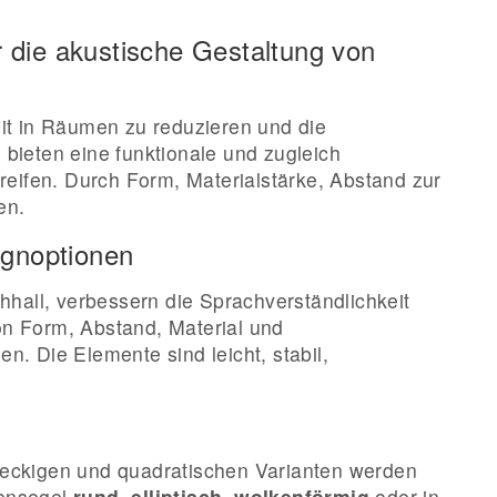
 die akustische Gestaltung von
it in Räumen zu reduzieren und die
bieten eine funktionale und zugleich
greifen. Durch Form, Materialstärke, Abstand zur
en.
ignoptionen
hall, verbessern die Sprachverständlichkeit
on Form, Abstand, Material und
. Die Elemente sind leicht, stabil,
hteckigen und quadratischen Varianten werden
kensegel
rund, elliptisch, wolkenförmig
oder in