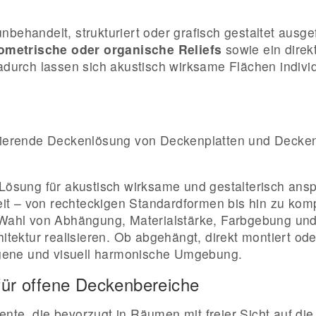
nbehandelt, strukturiert oder grafisch gestaltet ausg
ometrische oder organische Reliefs
sowie ein direk
 Dadurch lassen sich akustisch wirksame Flächen indi
orbierende Deckenlösung von Deckenplatten und Deck
 Lösung für akustisch wirksame und gestalterisch ans
iheit – von rechteckigen Standardformen bis hin zu ko
e Wahl von Abhängung, Materialstärke, Farbgebung un
ektur realisieren. Ob abgehängt, direkt montiert ode
gene und visuell harmonische Umgebung.
 für offene Deckenbereiche
nte, die bevorzugt in Räumen mit freier Sicht auf di