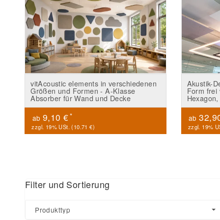
vitAcoustic elements in verschiedenen
Akustik-D
Größen und Formen - A-Klasse
Form frei 
Absorber für Wand und Decke
Hexagon, 
*
9,10 €
32,9
ab
ab
zzgl. 19% USt. (
10.71 €
)
zzgl. 19% US
Filter und Sortierung
Produkttyp