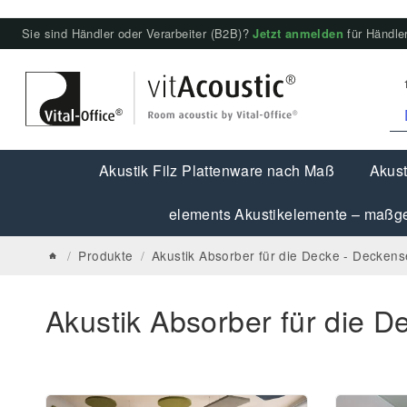
Sie sind Händler oder Verarbeiter (B2B)?
Jetzt anmelden
für Händler
Akustik Filz Plattenware nach Maß
Akust
elements Akustikelemente – maßge
/
Produkte
/
Akustik Absorber für die Decke - Deckens
Akustik Absorber für die D