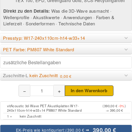
TEX 100, EPD, Greenguard Gold, SCS-Recyclinganteil
Direkt zu den Details:
Was die 3D-Wave ausmacht
·
Wellenprofile
·
Akustikwerte
·
Anwendungen
·
Farben &
Lieferzeit
·
Sonderformen
·
Technische Daten
Presstyp: W17-240x110cm-h14-w33+14
PET Farbe: PM807 White Standard
Zuschnitte-L
kein Zuschnitt
0,00 €
−
+
In den Warenkorb
vitAcoustic 3d-Wave PET Akustikplatten W17-
(390,00 €
-0%
)
240x110cm-h14-w33+14 PM807 White Standard
→ 390,00 €
1 ×
kein Zuschnitt
390,00 €
EK-Preis wie konfiguriert:
(390,00 €
⇒