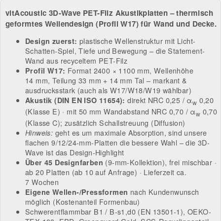
vitAcoustic 3D-Wave PET-Filz Akustikplatten – thermisch
geformtes Wellendesign (Profil W17) für Wand und Decke.
plastische Wellenstruktur mit Licht-
Design zuerst:
Schatten-Spiel, Tiefe und Bewegung – die Statement-
Wand aus recyceltem PET-Filz
Format 2400 × 1100 mm, Wellenhöhe
Profil W17:
14 mm, Teilung 33 mm + 14 mm Tal – markant &
ausdrucksstark (auch als W17/W18/W19 wählbar)
direkt NRC 0,25 / α
0,20
Akustik (DIN EN ISO 11654):
w
(Klasse E) · mit 50 mm Wandabstand NRC 0,70 / α
0,70
w
(Klasse C); zusätzlich Schallstreuung (Diffusion)
geht es um maximale Absorption, sind unsere
Hinweis:
flachen 9/12/24-mm-Platten die bessere Wahl – die 3D-
Wave ist das Design-Highlight
(9-mm-Kollektion), frei mischbar ·
Über 45 Designfarben
ab 20 Platten (ab 10 auf Anfrage) · Lieferzeit ca.
7 Wochen
nach Kundenwunsch
Eigene Wellen-/Pressformen
möglich (Kostenanteil Formenbau)
Schwerentflammbar B1 / B-s1,d0 (EN 13501-1), OEKO-