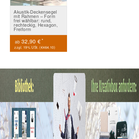
Akustik-Deckensegel
mit Rahmen – Form
frei wählbar: rund,
rechteckig, Hexagon,
Freiform
*
32,90 €
ab
zzgl. 19% USt. (
€464.10
)