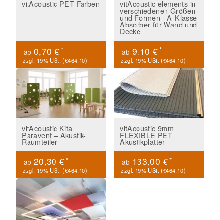
vitAcoustic PET Farben
vitAcoustic elements in
verschiedenen Größen
und Formen - A-Klasse
Absorber für Wand und
Decke
*
*
0,70 €
9,10 €
ab
ab
zzgl. 19% USt. (
€464.10
)
zzgl. 19% USt. (
€464.10
)
vitAcoustic Kita
vitAcoustic 9mm
Paravent – Akustik-
FLEXIBLE PET
Raumteiler
Akustikplatten
*
*
20,30 €
133,00 €
ab
ab
zzgl. 19% USt. (
€464.10
)
zzgl. 19% USt. (
€464.10
)