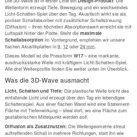
Die 3D-Wave ist in erster Linie ein
Design-Produkt
: Die
Wellenform erzeugt Tiefe, Bewegung und ein wechselndes
Licht-Schatten-Spiel über den Tag. Akustisch wirkt sie als
poröser Schallabsorber mit zusätzlicher Schallstreuung
(Diffusion) – ihren höchsten Absorptionswert erreicht sie mit
Luftspalt hinter der Platte. Steht die
maximale
Schallabsorption
im Vordergrund, empfehlen wir unsere
flachen Akustikplatten in
9
,
12
oder
24 mm
.
Dieses Modell ist die Pressform
W17
– eine markante,
ausdrucksstarke Welle mit kräftigem Licht-Schatten-Spiel.
Alle drei Wellenprofile finden Sie weiter unten im Überblick.
Was die 3D-Wave ausmacht
Licht, Schatten und Tiefe:
Die plastische Welle bricht das
einfallende Licht und erzeugt über den Tag ein lebendiges
Schattenspiel. Aus einer flachen Wand wird eine Statement-
Fläche mit Tiefenwirkung – ideal dort, wo eine Fläche zum
gestalterischen Mittelpunkt werden soll.
Diffusion als Zusatznutzen:
Die Wellengeometrie streut
auftreffenden Schall in mehrere Richtungen, statt ihn wie