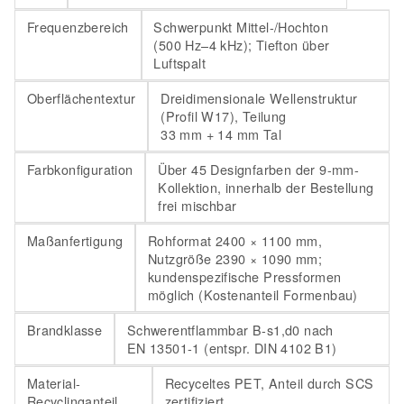
Frequenzbereich
Schwerpunkt Mittel-/Hochton
(500 Hz–4 kHz); Tiefton über
Luftspalt
Oberflächentextur
Dreidimensionale Wellenstruktur
(Profil W17), Teilung
33 mm + 14 mm Tal
Farbkonfiguration
Über 45 Designfarben der 9-mm-
Kollektion, innerhalb der Bestellung
frei mischbar
Maßanfertigung
Rohformat 2400 × 1100 mm,
Nutzgröße 2390 × 1090 mm;
kundenspezifische Pressformen
möglich (Kostenanteil Formenbau)
Brandklasse
Schwerentflammbar B-s1,d0 nach
EN 13501-1 (entspr. DIN 4102 B1)
Material-
Recyceltes PET, Anteil durch SCS
Recyclinganteil
zertifiziert