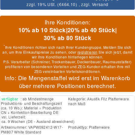
zzgl. 19% USt. (
€464.10
)
, zzgl.
Versand
Ihre Konditionen:
10% ab 10 Stück
|
20% ab 40 Stück
|
30% ab 80 Stück
*
Ihre Konditionen richten sich nach Ihrer Kundengruppe. Melden Sie sich
an, um Ihre Einkaufspreise zu sehen, oder
registrieren
Sie sich jetzt, damit
wir Ihre Konditionen hinterlegen können.
P.S. Verarbeiter (Schreiner, Trockenbauer, Deckenbauer, Raumausstatter)
profitieren von besonderen Vorteilen und ZEG-Kunden erhalten ihre mit
ZEG vereinbarten Vorteilskonditionen.
Info: Die Mengenstaffel wird erst im Warenkorb
über mehrere Positionen berechnet.
verfügbar
: ab Mindestmenge
Kategorie:
Akustik Filz Plattenware
Produktions- und Beschaffungszeit
nach Maß
(ca. 10 Wo.): Material = Produktion
CN + Konfektion Bearbeitung DE
vsl. Lieferzeit:
ca. 9 Wochen
(DE - Ausland abweichend)
Artikelnummer:
VAPW092412-W17-
Produkttyp:
Plattenware
PM807 White Standard