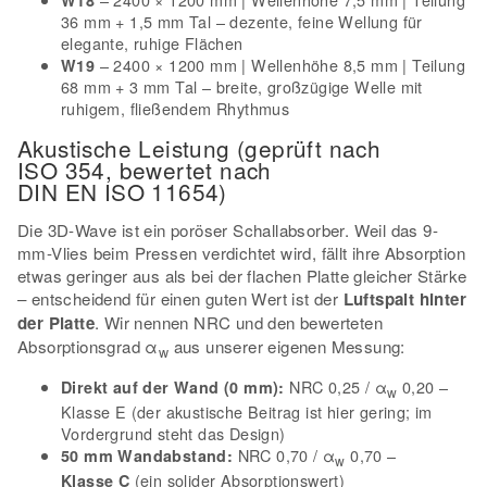
36 mm + 1,5 mm Tal – dezente, feine Wellung für
elegante, ruhige Flächen
– 2400 × 1200 mm | Wellenhöhe 8,5 mm | Teilung
W19
68 mm + 3 mm Tal – breite, großzügige Welle mit
ruhigem, fließendem Rhythmus
Akustische Leistung (geprüft nach
ISO 354, bewertet nach
DIN EN ISO 11654)
Die 3D-Wave ist ein poröser Schallabsorber. Weil das 9-
mm-Vlies beim Pressen verdichtet wird, fällt ihre Absorption
etwas geringer aus als bei der flachen Platte gleicher Stärke
– entscheidend für einen guten Wert ist der
Luftspalt hinter
der Platte
. Wir nennen NRC und den bewerteten
Absorptionsgrad α
aus unserer eigenen Messung:
w
NRC 0,25 / α
0,20 –
Direkt auf der Wand (0 mm):
w
Klasse E (der akustische Beitrag ist hier gering; im
Vordergrund steht das Design)
NRC 0,70 / α
0,70 –
50 mm Wandabstand:
w
(ein solider Absorptionswert)
Klasse C