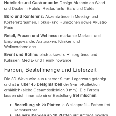
Hotellerie und Gastronomie:
Design-Akzente an Wand
und Decke in Hotels, Restaurants, Bars und Cafés.
Büro und Konferenz:
Akzentwände in Meeting- und
Konferenzräumen, Fokus- und Ruhezonen sowie Akustik-
Pods.
Retail, Praxen und Wellness:
markante Marken- und
Empfangswände, Arztpraxen, Kliniken und
Wellnessbereiche.
Event und Bühne:
eindrucksvolle Hintergründe und
Kulissen; Media- und Heimkinowände.
Farben, Bestellmenge und Lieferzeit
Die 3D-Wave wird aus unserer 9-mm-Lagerware gefertigt
und ist in
über 45 Designfarben
der 9-mm-Kollektion
erhältlich (siehe Gesamtkollektion 9 mm). Die Farben
lassen sich innerhalb einer Bestellung
frei mischen
.
je Wellenprofil – Farben frei
Bestellung ab 20 Platten
kombinierbar
auf Anfrage möglich,
Kleinere Mengen ab 10 Platten