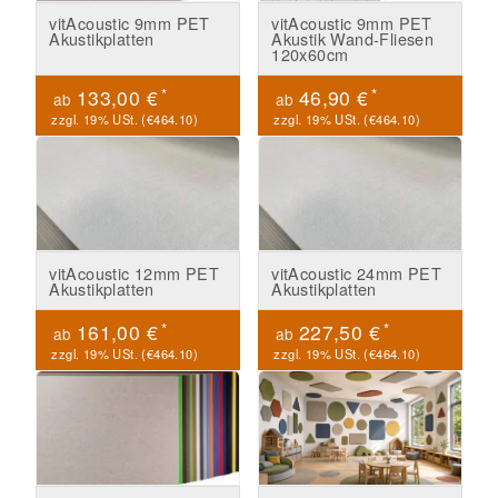
vitAcoustic 9mm PET
vitAcoustic 9mm PET
Akustikplatten
Akustik Wand-Fliesen
120x60cm
*
*
133,00 €
46,90 €
ab
ab
zzgl. 19% USt. (
€464.10
)
zzgl. 19% USt. (
€464.10
)
vitAcoustic 12mm PET
vitAcoustic 24mm PET
Akustikplatten
Akustikplatten
*
*
161,00 €
227,50 €
ab
ab
zzgl. 19% USt. (
€464.10
)
zzgl. 19% USt. (
€464.10
)