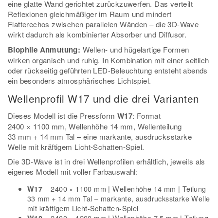
eine glatte Wand gerichtet zurückzuwerfen. Das verteilt
Reflexionen gleichmäßiger im Raum und mindert
Flatterechos zwischen parallelen Wänden – die 3D-Wave
wirkt dadurch als kombinierter Absorber und Diffusor.
Biophile Anmutung:
Wellen- und hügelartige Formen
wirken organisch und ruhig. In Kombination mit einer seitlich
oder rückseitig geführten LED-Beleuchtung entsteht abends
ein besonders atmosphärisches Lichtspiel.
Wellenprofil W17 und die drei Varianten
Dieses Modell ist die Pressform
W17
: Format
2400 × 1100 mm, Wellenhöhe 14 mm, Wellenteilung
33 mm + 14 mm Tal – eine markante, ausdrucksstarke
Welle mit kräftigem Licht-Schatten-Spiel.
Die 3D-Wave ist in drei Wellenprofilen erhältlich, jeweils als
eigenes Modell mit voller Farbauswahl:
– 2400 × 1100 mm | Wellenhöhe 14 mm | Teilung
W17
33 mm + 14 mm Tal – markante, ausdrucksstarke Welle
mit kräftigem Licht-Schatten-Spiel
– 2400 × 1200 mm | Wellenhöhe 7,5 mm | Teilung
W18