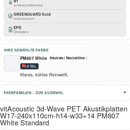
B1
schwerentflammbar
GREENGUARD Gold
emissionsarm
EPD
Ökobilanz
IHRE GEWÄHLTE FARBE
PM807 White
Neutrals / Neutraltöne ›
8 Wo.
Klares, kühles Reinweiß.
FARBFAMILIEN – ZUR AUSWAHL
vitAcoustic 3d-Wave PET Akustikplatten
W17-240x110cm-h14-w33+14 PM807
White Standard