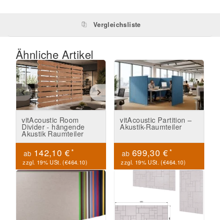
Vergleichsliste
Ähnliche Artikel
vitAcoustic Room
vitAcoustic Partition –
Divider - hängende
Akustik-Raumteiler
Akustik Raumteiler
*
*
142,10 €
699,30 €
ab
ab
zzgl. 19% USt. (
€464.10
)
zzgl. 19% USt. (
€464.10
)