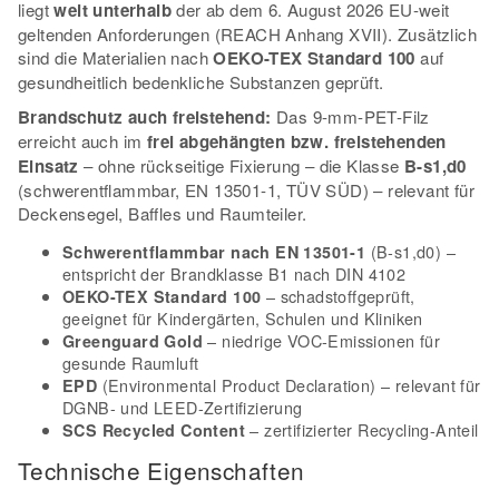
liegt
weit unterhalb
der ab dem 6. August 2026 EU-weit
geltenden Anforderungen (REACH Anhang XVII). Zusätzlich
sind die Materialien nach
OEKO-TEX Standard 100
auf
gesundheitlich bedenkliche Substanzen geprüft.
Brandschutz auch freistehend:
Das 9-mm-PET-Filz
erreicht auch im
frei abgehängten bzw. freistehenden
Einsatz
– ohne rückseitige Fixierung – die Klasse
B-s1,d0
(schwerentflammbar, EN 13501-1, TÜV SÜD) – relevant für
Deckensegel, Baffles und Raumteiler.
(B-s1,d0) –
Schwerentflammbar nach EN 13501-1
entspricht der Brandklasse B1 nach DIN 4102
– schadstoffgeprüft,
OEKO-TEX Standard 100
geeignet für Kindergärten, Schulen und Kliniken
– niedrige VOC-Emissionen für
Greenguard Gold
gesunde Raumluft
(Environmental Product Declaration) – relevant für
EPD
DGNB- und LEED-Zertifizierung
– zertifizierter Recycling-Anteil
SCS Recycled Content
Technische Eigenschaften