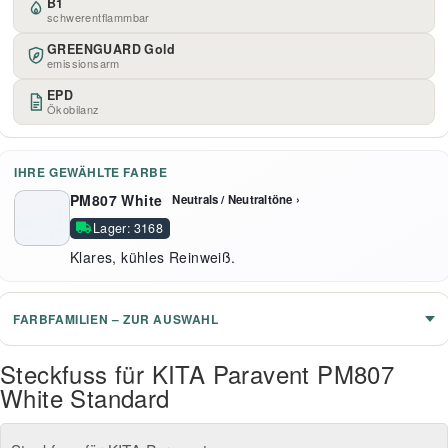
B1
schwerentflammbar
GREENGUARD Gold
emissionsarm
EPD
Ökobilanz
IHRE GEWÄHLTE FARBE
PM807 White
Neutrals / Neutraltöne ›
Lager: 3168
Klares, kühles Reinweiß.
FARBFAMILIEN – ZUR AUSWAHL
Steckfuss für KITA Paravent PM807
White Standard