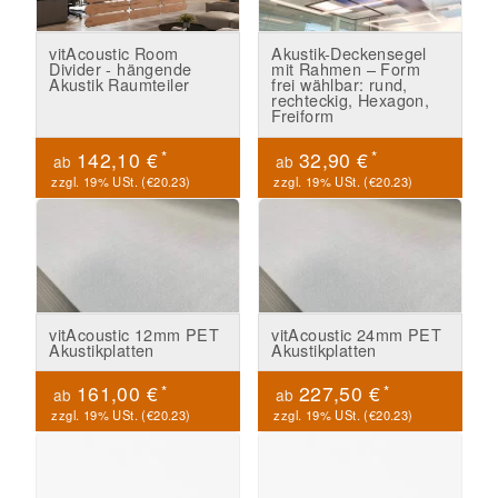
vitAcoustic Room
Akustik-Deckensegel
Divider - hängende
mit Rahmen – Form
Akustik Raumteiler
frei wählbar: rund,
rechteckig, Hexagon,
Freiform
*
*
142,10 €
32,90 €
ab
ab
zzgl. 19% USt. (
€20.23
)
zzgl. 19% USt. (
€20.23
)
vitAcoustic 12mm PET
vitAcoustic 24mm PET
Akustikplatten
Akustikplatten
*
*
161,00 €
227,50 €
ab
ab
zzgl. 19% USt. (
€20.23
)
zzgl. 19% USt. (
€20.23
)