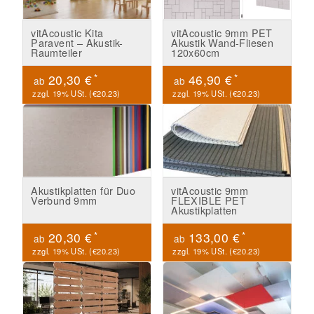
vitAcoustic Kita
vitAcoustic 9mm PET
Paravent – Akustik-
Akustik Wand-Fliesen
Raumteiler
120x60cm
*
*
20,30 €
46,90 €
ab
ab
zzgl. 19% USt. (
€20.23
)
zzgl. 19% USt. (
€20.23
)
Akustikplatten für Duo
vitAcoustic 9mm
Verbund 9mm
FLEXIBLE PET
Akustikplatten
*
*
20,30 €
133,00 €
ab
ab
zzgl. 19% USt. (
€20.23
)
zzgl. 19% USt. (
€20.23
)