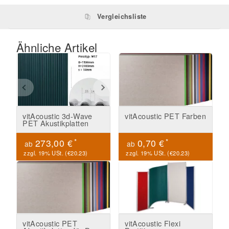
Vergleichsliste
Ähnliche Artikel
vitAcoustic 3d-Wave
vitAcoustic PET Farben
PET Akustikplatten
*
*
273,00 €
0,70 €
ab
ab
zzgl. 19% USt. (
€20.23
)
zzgl. 19% USt. (
€20.23
)
vitAcoustic PET
vitAcoustic Flexi