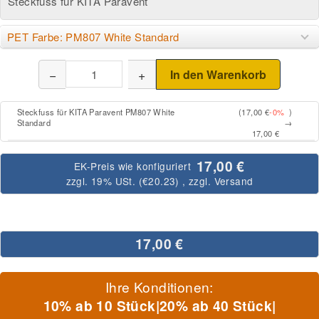
Steckfuss für KITA Paravent
PET Farbe: PM807 White Standard
−
+
In den Warenkorb
Steckfuss für KITA Paravent PM807 White
(17,00 €
-0%
)
Standard
→
17,00 €
17,00 €
EK-Preis wie konfiguriert
zzgl. 19% USt. (
€20.23
)
, zzgl.
Versand
17,00 €
Ihre Konditionen:
10% ab 10 Stück
|
20% ab 40 Stück
|