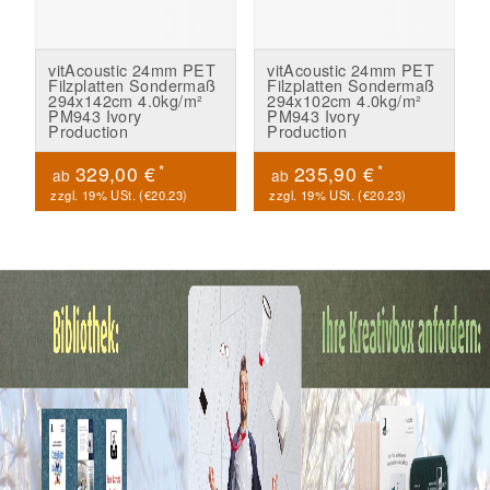
vitAcoustic 24mm PET
vitAcoustic 24mm PET
Filzplatten Sondermaß
Filzplatten Sondermaß
294x142cm 4.0kg/m²
294x102cm 4.0kg/m²
PM943 Ivory
PM943 Ivory
Production
Production
*
*
329,00 €
235,90 €
ab
ab
zzgl. 19% USt. (
€20.23
)
zzgl. 19% USt. (
€20.23
)