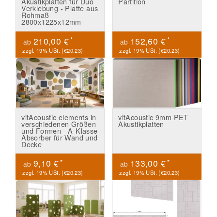
Akustikplatten für Duo
Partition
Verklebung - Platte aus
Rohmaß
2800x1225x12mm
*
*
210,00 €
152,60 €
ab
ab
zzgl. 19% USt. (
€20.23
)
zzgl. 19% USt. (
€20.23
)
vitAcoustic elements in
vitAcoustic 9mm PET
verschiedenen Größen
Akustikplatten
und Formen - A-Klasse
Absorber für Wand und
Decke
*
*
9,10 €
133,00 €
ab
ab
zzgl. 19% USt. (
€20.23
)
zzgl. 19% USt. (
€20.23
)