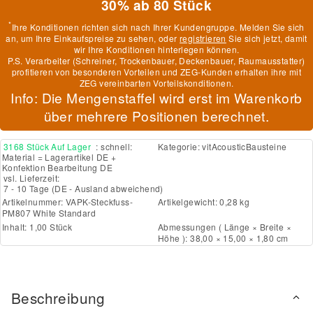
30% ab 80 Stück
*
Ihre Konditionen richten sich nach Ihrer Kundengruppe. Melden Sie sich
an, um Ihre Einkaufspreise zu sehen, oder
registrieren
Sie sich jetzt, damit
wir Ihre Konditionen hinterlegen können.
P.S. Verarbeiter (Schreiner, Trockenbauer, Deckenbauer, Raumausstatter)
profitieren von besonderen Vorteilen und ZEG-Kunden erhalten ihre mit
ZEG vereinbarten Vorteilskonditionen.
Info: Die Mengenstaffel wird erst im Warenkorb
über mehrere Positionen berechnet.
3168 Stück Auf Lager
: schnell:
Kategorie:
vitAcousticBausteine
Material = Lagerartikel DE +
Konfektion Bearbeitung DE
vsl. Lieferzeit:
7 - 10 Tage
(DE - Ausland abweichend)
Artikelnummer:
VAPK-Steckfuss-
Artikelgewicht: 0,28 kg
PM807 White Standard
Inhalt: 1,00 Stück
Abmessungen ( Länge × Breite ×
Höhe ): 38,00 × 15,00 × 1,80 cm
Beschreibung