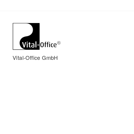
Vital-Office GmbH
Holzbachtal 204
75334 Straubenhardt
Deutschland
+49 7248-93566-90
info@vital-office.net
www.vital-office.net
Datenschutzerklärung
•
Impressum