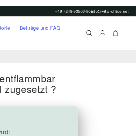
+49 7248-93566-90
info@vital-office.net
torie
Beiträge und FAQ
 entflammbar
l zugesetzt ?
ird: