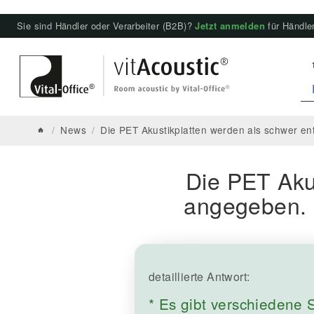
Sie sind Händler oder Verarbeiter (B2B)?
Jetzt anmelden
für Händler
/
News
/
Die PET Akustikplatten werden als schwer en
Die PET Aku
angegeben. S
detaillierte Antwort:
* Es gibt verschiedene S