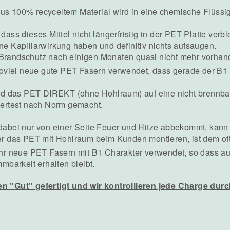
aus 100% recyceltem Material wird in eine chemische Flüssig
, dass dieses Mittel nicht längerfristig in der PET Platte ver
ine Kapillarwirkung haben und definitiv nichts aufsaugen.
 Brandschutz nach einigen Monaten quasi nicht mehr vorhan
soviel neue gute PET Fasern verwendet, dass gerade der B1 T
rd das PET DIREKT (ohne Hohlraum) auf eine nicht brennba
ertest nach Norm gemacht.
abei nur von einer Seite Feuer und Hitze abbekommt, kann de
r das PET mit Hohlraum beim Kunden montieren, ist dem oft
hr neue PET Fasern mit B1 Charakter verwendet, so dass a
mbarkeit erhalten bleibt.
n "Gut" gefertigt und wir kontrollieren jede Charge durch