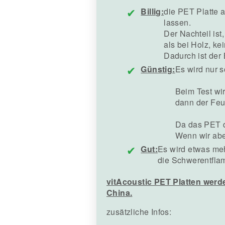
Billig:
die PET Platte 
lassen.
Der Nachteil ist
als bei Holz, ke
Dadurch ist der
Günstig:
Es wird nur 
Beim Test wi
dann der Feu
Da das PET d
Wenn wir abe
Gut:
Es wird etwas me
die Schwerentflam
vitAcoustic PET Platten werde
China.
zusätzliche Infos: