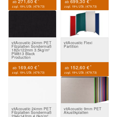
*
*
271,60 €
699,30 €
ab
ab
zzgl. 19% USt. (
€79.73
)
zzgl. 19% USt. (
€79.73
)
vitAcoustic 24mm PET
vitAcoustic Flexi
Filzplatten Sondermaß
Partition
182x122mm 3.5kg/m²
PM813 Black
Production
*
*
169,40 €
152,60 €
ab
ab
zzgl. 19% USt. (
€79.73
)
zzgl. 19% USt. (
€79.73
)
vitAcoustic 24mm PET
vitAcoustic 9mm PET
Filzplatten Sondermaß
Akustikplatten
294x142cm 4.0kg/m²