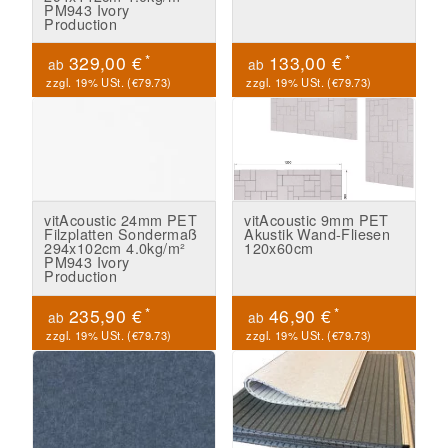
PM943 Ivory
Production
*
*
329,00 €
133,00 €
ab
ab
zzgl. 19% USt. (
€79.73
)
zzgl. 19% USt. (
€79.73
)
vitAcoustic 24mm PET
vitAcoustic 9mm PET
Filzplatten Sondermaß
Akustik Wand-Fliesen
294x102cm 4.0kg/m²
120x60cm
PM943 Ivory
Production
*
*
235,90 €
46,90 €
ab
ab
zzgl. 19% USt. (
€79.73
)
zzgl. 19% USt. (
€79.73
)