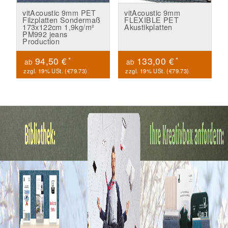
vitAcoustic 9mm PET
vitAcoustic 9mm
Filzplatten Sondermaß
FLEXIBLE PET
173x122cm 1,9kg/m²
Akustikplatten
PM992 jeans
Production
*
*
94,50 €
133,00 €
ab
ab
zzgl. 19% USt. (
€79.73
)
zzgl. 19% USt. (
€79.73
)