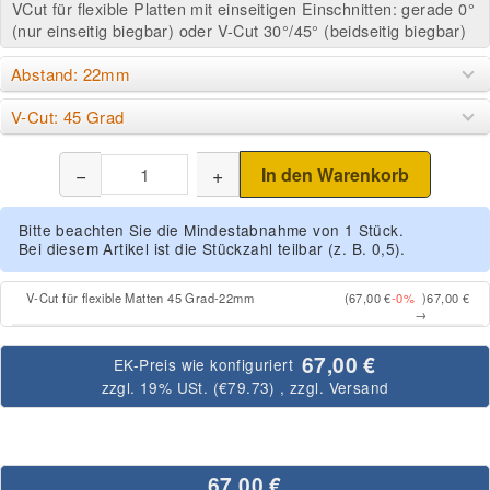
VCut für flexible Platten mit einseitigen Einschnitten: gerade 0°
(nur einseitig biegbar) oder V-Cut 30°/45° (beidseitig biegbar)
Abstand: 22mm
V-Cut: 45 Grad
−
+
In den Warenkorb
Bitte beachten Sie die Mindestabnahme von 1 Stück.
Bei diesem Artikel ist die Stückzahl teilbar (z. B. 0,5).
V-Cut für flexible Matten 45 Grad-22mm
(67,00 €
-0%
)
67,00 €
→
67,00 €
EK-Preis wie konfiguriert
zzgl. 19% USt. (
€79.73
)
, zzgl.
Versand
67,00 €