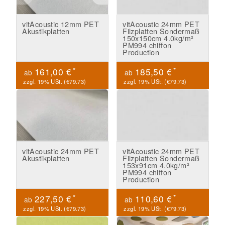
vitAcoustic 12mm PET
vitAcoustic 24mm PET
Akustikplatten
Filzplatten Sondermaß
150x150cm 4.0kg/m²
PM994 chiffon
Production
*
*
161,00 €
185,50 €
ab
ab
zzgl. 19% USt. (
€79.73
)
zzgl. 19% USt. (
€79.73
)
vitAcoustic 24mm PET
vitAcoustic 24mm PET
Akustikplatten
Filzplatten Sondermaß
153x91cm 4.0kg/m²
PM994 chiffon
Production
*
*
227,50 €
110,60 €
ab
ab
zzgl. 19% USt. (
€79.73
)
zzgl. 19% USt. (
€79.73
)