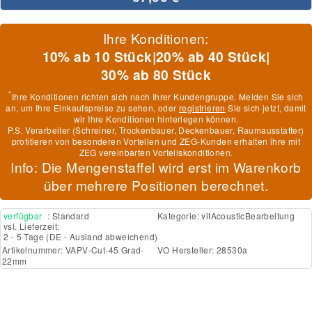
Ihre Konditionen:
10% ab 10 Stück
|
20% ab 40 Stück
|
30% ab 80 Stück
*
Ihre Konditionen richten sich nach Ihrer Kundengruppe. Melden Sie sich
an, um Ihre Einkaufspreise zu sehen, oder
registrieren
Sie sich jetzt, damit
wir Ihre Konditionen hinterlegen können.
P.S. Verarbeiter (Schreiner, Trockenbauer, Deckenbauer, Raumausstatter)
profitieren von besonderen Vorteilen und ZEG-Kunden erhalten ihre mit
ZEG vereinbarten Vorteilskonditionen.
Info: Die Mengenstaffel wird erst im Warenkorb
über mehrere Positionen berechnet.
verfügbar
: Standard
Kategorie:
vitAcousticBearbeitung
vsl. Lieferzeit:
2 - 5 Tage
(DE - Ausland abweichend)
Artikelnummer:
VAPV-Cut-45 Grad-
VO Hersteller: 28530a
22mm