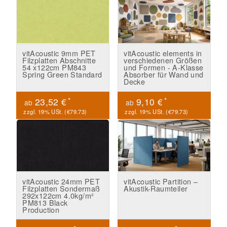
vitAcoustic 9mm PET
vitAcoustic elements in
Filzplatten Abschnitte
verschiedenen Größen
54 x122cm PM843
und Formen - A-Klasse
Spring Green Standard
Absorber für Wand und
Decke
*
*
23,52 €
9,10 €
ab
ab
zzgl. 19% USt. (
€79.73
)
zzgl. 19% USt. (
€79.73
)
vitAcoustic 24mm PET
vitAcoustic Partition –
Filzplatten Sondermaß
Akustik-Raumteiler
292x122cm 4.0kg/m²
PM813 Black
Production