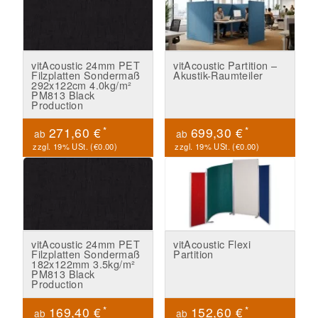
vitAcoustic 24mm PET
vitAcoustic Partition –
Filzplatten Sondermaß
Akustik-Raumteiler
292x122cm 4.0kg/m²
PM813 Black
Production
*
*
271,60 €
699,30 €
ab
ab
zzgl. 19% USt. (
€0.00
)
zzgl. 19% USt. (
€0.00
)
vitAcoustic 24mm PET
vitAcoustic Flexi
Filzplatten Sondermaß
Partition
182x122mm 3.5kg/m²
PM813 Black
Production
*
*
169,40 €
152,60 €
ab
ab