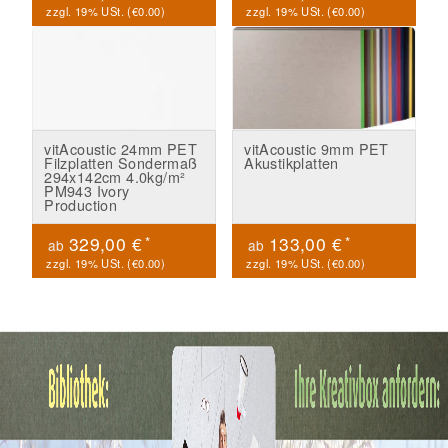
zzgl. 19% USt. (
€0.00
)
zzgl. 19% USt. (
€0.00
)
vitAcoustic 24mm PET
vitAcoustic 9mm PET
Filzplatten Sondermaß
Akustikplatten
294x142cm 4.0kg/m²
PM943 Ivory
Production
*
*
329,00 €
133,00 €
ab
ab
zzgl. 19% USt. (
€0.00
)
zzgl. 19% USt. (
€0.00
)