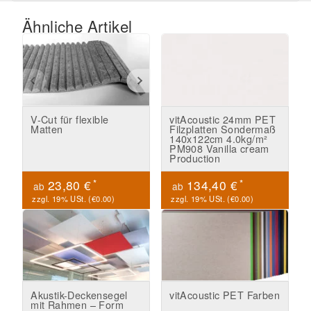
Ähnliche Artikel
V-Cut für flexible
vitAcoustic 24mm PET
Matten
Filzplatten Sondermaß
140x122cm 4.0kg/m²
PM908 Vanilla cream
Production
*
*
23,80 €
134,40 €
ab
ab
zzgl. 19% USt. (
€0.00
)
zzgl. 19% USt. (
€0.00
)
Akustik-Deckensegel
vitAcoustic PET Farben
mit Rahmen – Form