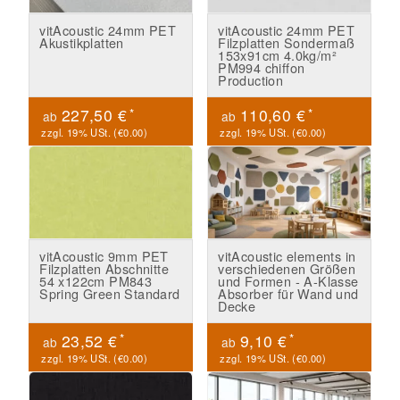
vitAcoustic 24mm PET
vitAcoustic 24mm PET
Akustikplatten
Filzplatten Sondermaß
153x91cm 4.0kg/m²
PM994 chiffon
Production
*
*
227,50 €
110,60 €
ab
ab
zzgl. 19% USt. (
€0.00
)
zzgl. 19% USt. (
€0.00
)
vitAcoustic 9mm PET
vitAcoustic elements in
Filzplatten Abschnitte
verschiedenen Größen
54 x122cm PM843
und Formen - A-Klasse
Spring Green Standard
Absorber für Wand und
Decke
*
*
23,52 €
9,10 €
ab
ab
zzgl. 19% USt. (
€0.00
)
zzgl. 19% USt. (
€0.00
)