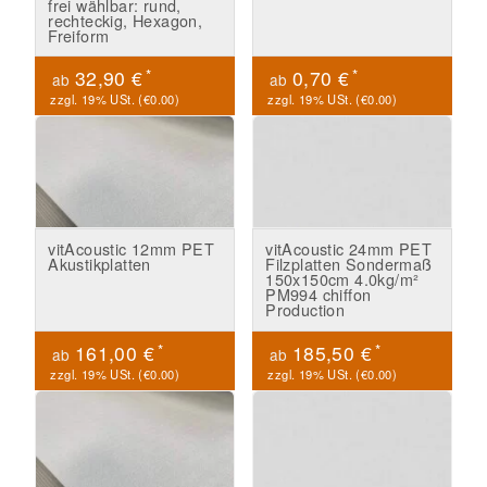
frei wählbar: rund,
rechteckig, Hexagon,
Freiform
*
*
32,90 €
0,70 €
ab
ab
zzgl. 19% USt. (
€0.00
)
zzgl. 19% USt. (
€0.00
)
vitAcoustic 12mm PET
vitAcoustic 24mm PET
Akustikplatten
Filzplatten Sondermaß
150x150cm 4.0kg/m²
PM994 chiffon
Production
*
*
161,00 €
185,50 €
ab
ab
zzgl. 19% USt. (
€0.00
)
zzgl. 19% USt. (
€0.00
)