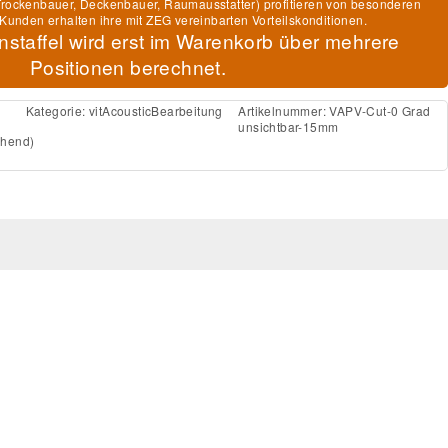
, Trockenbauer, Deckenbauer, Raumausstatter) profitieren von besonderen
Kunden erhalten ihre mit ZEG vereinbarten Vorteilskonditionen.
nstaffel wird erst im Warenkorb über mehrere
Positionen berechnet.
Kategorie:
vitAcousticBearbeitung
Artikelnummer:
VAPV-Cut-0 Grad
unsichtbar-15mm
chend)