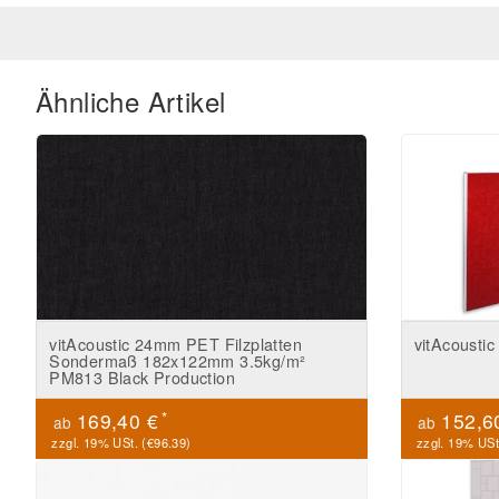
Ähnliche Artikel
vitAcoustic 24mm PET Filzplatten
vitAcoustic 
Sondermaß 182x122mm 3.5kg/m²
PM813 Black Production
*
169,40 €
152,6
ab
ab
zzgl. 19% USt. (
€96.39
)
zzgl. 19% USt