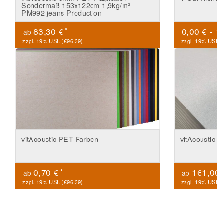
Sondermaß 153x122cm 1,9kg/m²
PM992 jeans Production
*
83,30 €
0,00 € -
ab
zzgl. 19% USt. (
€96.39
)
zzgl. 19% USt
vitAcoustic PET Farben
vitAcousti
*
0,70 €
161,0
ab
ab
zzgl. 19% USt. (
€96.39
)
zzgl. 19% USt