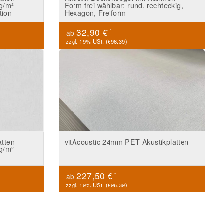
g/m²
Form frei wählbar: rund, rechteckig,
tion
Hexagon, Freiform
*
32,90 €
ab
zzgl. 19% USt. (
€96.39
)
atten
vitAcoustic 24mm PET Akustikplatten
g/m²
*
227,50 €
ab
zzgl. 19% USt. (
€96.39
)