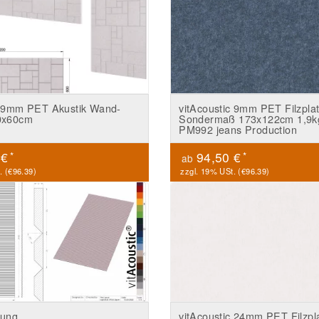
c 9mm PET Akustik Wand-
vitAcoustic 9mm PET Filzpla
20x60cm
Sondermaß 173x122cm 1,9k
PM992 jeans Production
*
*
 €
94,50 €
ab
. (
€96.39
)
zzgl. 19% USt. (
€96.39
)
tung
vitAcoustic 24mm PET Filzpl