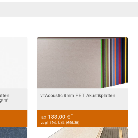
atten
vitAcoustic 9mm PET Akustikplatten
g/m²
*
133,00 €
ab
zzgl. 19% USt. (
€96.39
)