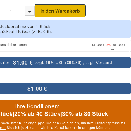
+
In den Warenkorb
indestabnahme von 1 Stück.
tückzahl teilbar (z. B. 0,5).
d unsichtbar-15mm
(81,00 €
-0%
)
81,00 €
→
81,00 €
uriert
zzgl. 19% USt. (
€96.39
)
, zzgl.
Versand
81,00 €
Ihre Konditionen:
Stück
|
20% ab 40 Stück
|
30% ab 80 Stück
h nach Ihrer Kundengruppe. Melden Sie sich an, um Ihre Einkaufspreise zu
eren
Sie sich jetzt, damit wir Ihre Konditionen hinterlegen können.