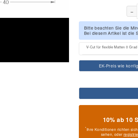
−
Bitte beachten Sie die M
Bei diesem Artikel ist die S
V-Cut für flexible Matten 0 Gra
EK-Preis wie konfig
10% ab 10 
*
Ihre Konditionen richten sic
sehen, oder
registri