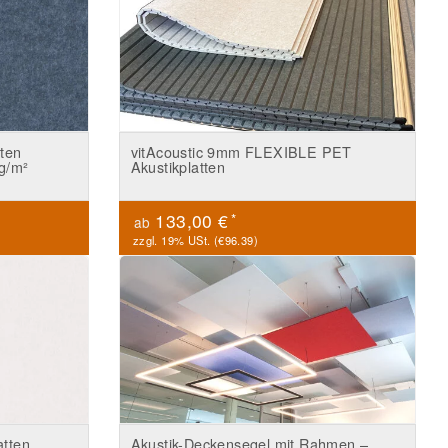
tten
vitAcoustic 9mm FLEXIBLE PET
g/m²
Akustikplatten
*
133,00 €
ab
zzgl. 19% USt. (
€96.39
)
atten
Akustik-Deckensegel mit Rahmen –