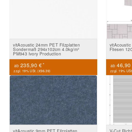
vitAcoustic 24mm PET Filzplatten
vitAcousti
Sondermaß 294x102cm 4.0kg/m²
Fliesen 1
PM943 Ivory Production
*
235,90 €
46,90
ab
ab
zzgl. 19% USt. (
€96.39
)
zzgl. 19% USt
vitAcoustic 9mm PET Filzplatten
V-Cut Rich