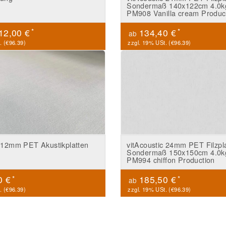
Sondermaß 140x122cm 4.0k
PM908 Vanilla cream Produc
*
*
12,00 €
134,40 €
ab
. (
€96.39
)
zzgl. 19% USt. (
€96.39
)
c 12mm PET Akustikplatten
vitAcoustic 24mm PET Filzpl
Sondermaß 150x150cm 4.0k
PM994 chiffon Production
*
*
0 €
185,50 €
ab
. (
€96.39
)
zzgl. 19% USt. (
€96.39
)