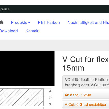
preise.
Produkte
PET Farben
Nachhaltigkeit und His
Download
Kontakt
V-Cut für fle
15mm
VCut für flexible Platten
biegbar) oder V-Cut 30°/
Abstand: 15mm
V-Cut: 0 Grad unsichtbar