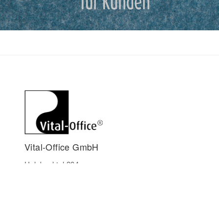
Vital-Office GmbH
Holzbachtal 204
75334 Straubenhardt
Deutschland
+49 7248-93566-90
info@vital-office.net
www.vital-office.net