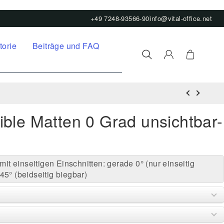
+49 7248-93566-90
info@vital-office.net
torie
Beiträge und FAQ
xible Matten 0 Grad unsichtbar-
 mit einseitigen Einschnitten: gerade 0° (nur einseitig
45° (beidseitig biegbar)