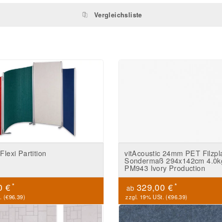
Vergleichsliste
Flexi Partition
vitAcoustic 24mm PET Filzpl
Sondermaß 294x142cm 4.0k
PM943 Ivory Production
*
*
0 €
329,00 €
ab
. (
€96.39
)
zzgl. 19% USt. (
€96.39
)