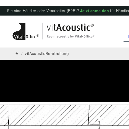
Sie sind Händler oder Verarbeiter (B2B)?
Jetzt anmelden
für Händler
/
vitAcousticBearbeitung