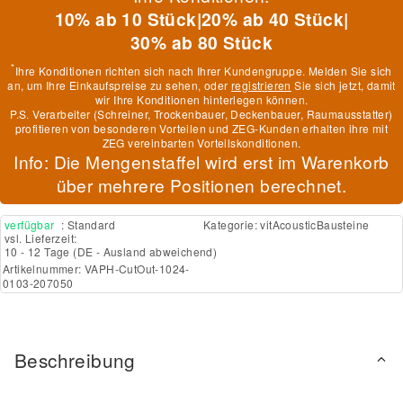
10% ab 10 Stück
|
20% ab 40 Stück
|
30% ab 80 Stück
*
Ihre Konditionen richten sich nach Ihrer Kundengruppe. Melden Sie sich
an, um Ihre Einkaufspreise zu sehen, oder
registrieren
Sie sich jetzt, damit
wir Ihre Konditionen hinterlegen können.
P.S. Verarbeiter (Schreiner, Trockenbauer, Deckenbauer, Raumausstatter)
profitieren von besonderen Vorteilen und ZEG-Kunden erhalten ihre mit
ZEG vereinbarten Vorteilskonditionen.
Info: Die Mengenstaffel wird erst im Warenkorb
über mehrere Positionen berechnet.
verfügbar
: Standard
Kategorie:
vitAcousticBausteine
vsl. Lieferzeit:
10 - 12 Tage
(DE - Ausland abweichend)
Artikelnummer:
VAPH-CutOut-1024-
0103-207050
Beschreibung