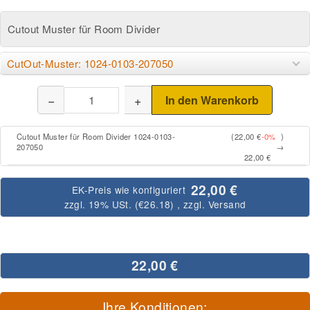
Cutout Muster für Room Divider
CutOut-Muster: 1024-0103-207050
−
+
In den Warenkorb
Cutout Muster für Room Divider 1024-0103-
(22,00 €
-0%
)
207050
→
22,00 €
22,00 €
EK-Preis wie konfiguriert
zzgl. 19% USt. (
€26.18
)
, zzgl.
Versand
22,00 €
Ihre Konditionen: