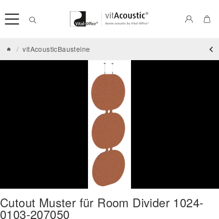
/
vitAcousticBausteine
Cutout Muster für Room Divider 1024-
0103-207050