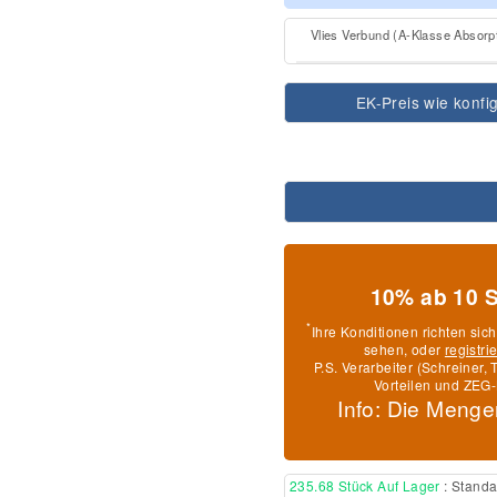
Vlies Verbund (A-Klasse Absor
EK-Preis wie konfig
10% ab 10 
*
Ihre Konditionen richten sic
sehen, oder
registri
P.S. Verarbeiter (Schreiner
Vorteilen und ZEG-
Info: Die Menge
235.68 Stück Auf Lager
: Stand