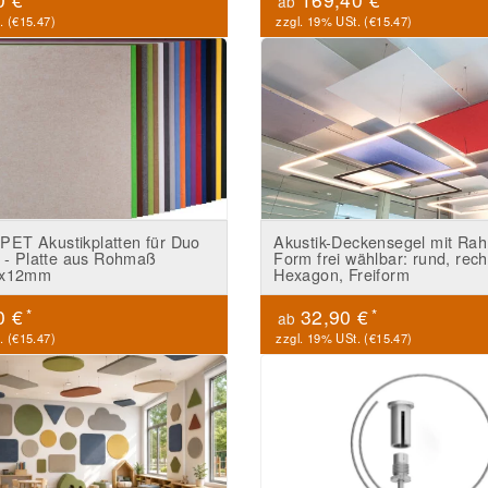
ab
. (
€15.47
)
zzgl. 19% USt. (
€15.47
)
 PET Akustikplatten für Duo
Akustik-Deckensegel mit Ra
 - Platte aus Rohmaß
Form frei wählbar: rund, rech
5x12mm
Hexagon, Freiform
*
*
0 €
32,90 €
ab
. (
€15.47
)
zzgl. 19% USt. (
€15.47
)