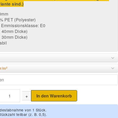
iante sind.)
20mm
 PET (Polyester)
/ Emmissionsklasse: E0
ei 40mm Dicke)
ei 30mm Dicke)
abil
r/m²
+
In den Warenkorb
indestabnahme von 1 Stück.
tückzahl teilbar (z. B. 0,5).