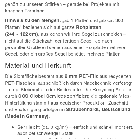
gehört zu unseren Stärken – gerade bei Projekten mit
knappen Terminen.
Hinweis zu den Mengen:
„ab 1 Platte“ und „ab ca. 300
Platten“ beziehen sich auf ganze
Rohplatten
(244 × 122 cm)
, aus denen wir Ihre Segel zuschneiden –
nicht auf die Stückzahl der fertigen Segel. Je nach
gewählter Größe entstehen aus einer Rohplatte mehrere
Segel, oder ein großes Segel benötigt mehrere Platten.
Material und Herkunft
Die Sichtfläche besteht aus
9 mm PET-Filz
aus recycelten
PET-Flaschen, ausschließlich durch Nadeltechnik verfestigt
– ohne Klebemittel oder Bindestoffe. Der Recycling-Anteil ist
durch
SCS Global Services
zertifiziert; die optionale Vlies-
Hinterfüllung stammt aus deutscher Produktion. Zuschnitt
und Endfertigung erfolgen in
Straubenhardt, Deutschland
(Made in Germany)
.
Sehr leicht (ca. 3 kg/m²) – einfach und schnell montiert,
auch bei schwieriger Statik