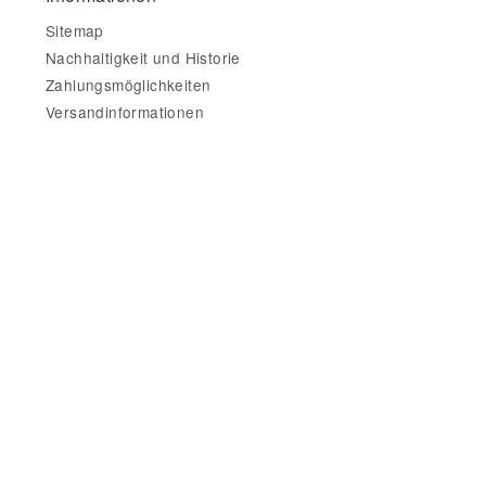
Sitemap
Nachhaltigkeit und Historie
Zahlungsmöglichkeiten
Versandinformationen
Gesetzliche Informationen
Impressum
AGB
Datenschutz
Widerrufsbelehrung & Widerrufsformular
Datenschutzerklärung
•
Impressum