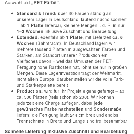
Auswahlfeld
„PET Farbe“
.
über 30 Farben ständig an
Standard & Trend:
unserem Lager in Deutschland, laufend nachdisponiert
– ab
lieferbar, kleinere Mengen i. d. R. in nur
1 Platte
inklusive Zuschnitt und Bearbeitung
1–2 Wochen
ebenfalls ab
, mit Lieferzeit
Extended:
1 Platte
ca. 6
(Bahnfracht). In Deutschland lagern wir
Wochen
mehrere tausend Platten in ausgewählten Farben und
Stärken, am Standort unserer Produktion ein
Vielfaches davon – weil das Umrüsten der PET-
Fertigung hohe Rüstkosten hat, lohnt sie nur in großen
Mengen. Diese Lagerinvestition trägt der Weltmarkt,
nicht allein Europa; darüber stellen wir die volle Farb-
und Stärkenpalette bereit
wird für Ihr Projekt eigens gefertigt – ab
Production:
ca. 300 Platten (teils schon ab 200). Wir können
jederzeit eine Charge auflegen, dabei
jede
und
gewünschte Farbe nachstellen
Sondermaße
liefern; die Fertigung läuft 244 cm breit und endlos,
Trennschnitte in Breite und Länge sind frei bestimmbar
Schnelle Lieferung inklusive Zuschnitt und Bearbeitung