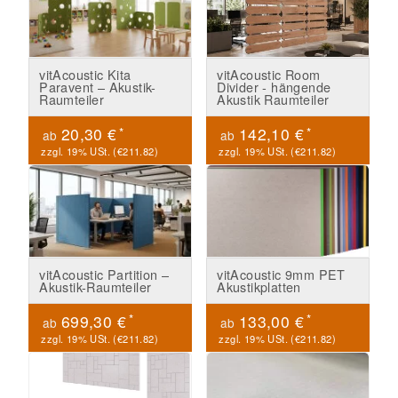
vitAcoustic Kita
vitAcoustic Room
Paravent – Akustik-
Divider - hängende
Raumteiler
Akustik Raumteiler
*
*
20,30 €
142,10 €
ab
ab
zzgl. 19% USt. (
€211.82
)
zzgl. 19% USt. (
€211.82
)
vitAcoustic Partition –
vitAcoustic 9mm PET
Akustik-Raumteiler
Akustikplatten
*
*
699,30 €
133,00 €
ab
ab
zzgl. 19% USt. (
€211.82
)
zzgl. 19% USt. (
€211.82
)