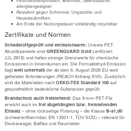
Feuchteunempfindlich, wischfest, faserstaubfrei,
allergikergeeignet
Resistent gegen Schimmel, Ungeziefer und
Hausstaubmilben
Am Ende der Nutzungsdauer vollständig recyclebar
Zertifikate und Normen
Schadstoffgeprüft und emissionsarm:
Unsere PET-
Akustikpaneele sind
GREENGUARD Gold
zertifiziert
(UL 2818) und halten strenge Grenzwerte für chemische
Emissionen in Innenräumen ein. Die Formaldehyd-Emission
liegt
weit unterhalb
der ab dem 6. August 2026 EU-weit
geltenden Anforderungen (REACH Anhang XVII). Zusätzlich
sind die Materialien nach
OEKO-TEX Standard 100
auf
gesundheitlich bedenkliche Substanzen geprüft.
Brandschutz auch freistehend:
Das 9-mm-PET-Filz
erreicht auch im
frei abgehängten bzw. freistehenden
Einsatz
– ohne rückseitige Fixierung – die Klasse
B-s1,d0
(schwerentflammbar, EN 13501-1, TÜV SÜD) – relevant für
Deckensegel, Baffles und Raumteiler.