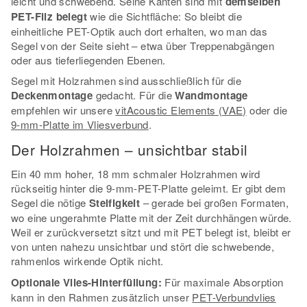
leicht und schwebend. Seine Kanten sind mit
demselben
PET-Filz belegt
wie die Sichtfläche: So bleibt die
einheitliche PET-Optik auch dort erhalten, wo man das
Segel von der Seite sieht – etwa über Treppenabgängen
oder aus tieferliegenden Ebenen.
Segel mit Holzrahmen sind ausschließlich für die
Deckenmontage
gedacht. Für die
Wandmontage
empfehlen wir unsere
vitAcoustic Elements (VAE)
oder die
9-mm-Platte im Vliesverbund
.
Der Holzrahmen – unsichtbar stabil
Ein 40 mm hoher, 18 mm schmaler Holzrahmen wird
rückseitig hinter die 9-mm-PET-Platte geleimt. Er gibt dem
Segel die nötige
Steifigkeit
– gerade bei großen Formaten,
wo eine ungerahmte Platte mit der Zeit durchhängen würde.
Weil er zurückversetzt sitzt und mit PET belegt ist, bleibt er
von unten nahezu unsichtbar und stört die schwebende,
rahmenlos wirkende Optik nicht.
Optionale Vlies-Hinterfüllung:
Für maximale Absorption
kann in den Rahmen zusätzlich unser
PET-Verbundvlies