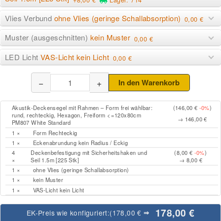
Vlies Verbund
ohne Vlies (geringe Schallabsorption)
0,00 €
Muster (ausgeschnitten)
kein Muster
0,00 €
LED Licht
VAS-Licht kein Licht
0,00 €
−
+
In den Warenkorb
Akustik-Deckensegel mit Rahmen – Form frei wählbar:
(146,00 €
-0%
)
rund, rechteckig, Hexagon, Freiform <=120x80cm
→ 146,00 €
PM807 White Standard
1 ×
Form Rechteckig
1 ×
Eckenabrundung kein Radius / Eckig
4
Deckenbefestigung mit Sicherheitshaken und
(8,00 €
-0%
)
×
Seil 1.5m [225 Stk]
→ 8,00 €
1 ×
ohne Vlies (geringe Schallabsorption)
1 ×
kein Muster
1 ×
VAS-Licht kein Licht
178,00 €
EK-Preis wie konfiguriert:
(178,00 €
⇒