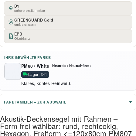
B1
schwerentflammbar
GREENGUARD Gold
emissionsarm
EPD
Ökobilanz
IHRE GEWÄHLTE FARBE
PM807 White
Neutrals / Neutraltöne ›
Lager: 341
Klares, kühles Reinweiß.
FARBFAMILIEN – ZUR AUSWAHL
Akustik-Deckensegel mit Rahmen –
Form frei wählbar: rund, rechteckig,
Hexagon, Freiform <=120x80cm PM807