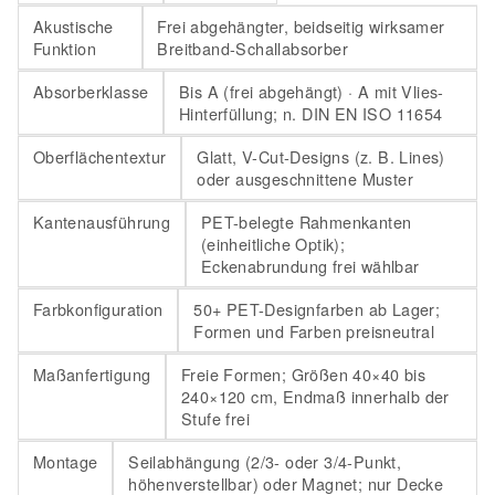
Akustische
Frei abgehängter, beidseitig wirksamer
Funktion
Breitband-Schallabsorber
Absorberklasse
Bis A (frei abgehängt) · A mit Vlies-
Hinterfüllung; n. DIN EN ISO 11654
Oberflächentextur
Glatt, V-Cut-Designs (z. B. Lines)
oder ausgeschnittene Muster
Kantenausführung
PET-belegte Rahmenkanten
(einheitliche Optik);
Eckenabrundung frei wählbar
Farbkonfiguration
50+ PET-Designfarben ab Lager;
Formen und Farben preisneutral
Maßanfertigung
Freie Formen; Größen 40×40 bis
240×120 cm, Endmaß innerhalb der
Stufe frei
Montage
Seilabhängung (2/3- oder 3/4-Punkt,
höhenverstellbar) oder Magnet; nur Decke