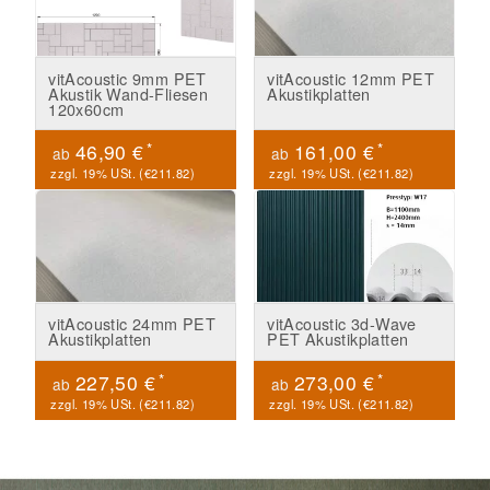
vitAcoustic 9mm PET
vitAcoustic 12mm PET
Akustik Wand-Fliesen
Akustikplatten
120x60cm
*
*
46,90 €
161,00 €
ab
ab
zzgl. 19% USt. (
€211.82
)
zzgl. 19% USt. (
€211.82
)
vitAcoustic 24mm PET
vitAcoustic 3d-Wave
Akustikplatten
PET Akustikplatten
*
*
227,50 €
273,00 €
ab
ab
zzgl. 19% USt. (
€211.82
)
zzgl. 19% USt. (
€211.82
)