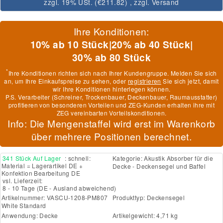
zzgl. 19% USt. (
€211.82
)
, zzgl.
Versand
Ihre Konditionen:
10% ab 10 Stück
|
20% ab 40 Stück
|
30% ab 80 Stück
*
Ihre Konditionen richten sich nach Ihrer Kundengruppe. Melden Sie sich
an, um Ihre Einkaufspreise zu sehen, oder
registrieren
Sie sich jetzt, damit
wir Ihre Konditionen hinterlegen können.
P.S. Verarbeiter (Schreiner, Trockenbauer, Deckenbauer, Raumausstatter)
profitieren von besonderen Vorteilen und ZEG-Kunden erhalten ihre mit
ZEG vereinbarten Vorteilskonditionen.
Info: Die Mengenstaffel wird erst im Warenkorb
über mehrere Positionen berechnet.
341 Stück Auf Lager
: schnell:
Kategorie:
Akustik Absorber für die
Material = Lagerartikel DE +
Decke - Deckensegel und Baffel
Konfektion Bearbeitung DE
vsl. Lieferzeit:
8 - 10 Tage
(DE - Ausland abweichend)
Artikelnummer:
VASCU-1208-PM807
Produkttyp:
Deckensegel
White Standard
Anwendung:
Decke
Artikelgewicht: 4,71 kg