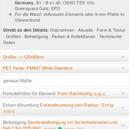
, B1 / B-s1,d0, OEKO-TEX 100,
Germany
Greenguard Gold, EPD
vitAcoustic Elements
oder
9-mm-Platte im
Für die Wand:
Vliesverbund
Direkt zu den Details:
Holzrahmen
·
Akustik
·
Form & Textur
·
Größen
·
Befestigung
·
Farben & Kollektionen
·
Technische
Daten
Größe: <=120x80cm
PET Farbe: PM807 White Standard
Formdefinition für Element:
Form Rechteckig
0,00 €
Ecken-Abrundung
Eckenabrundung kein Radius / Eckig
0,00 €
Befestigung
Deckenbefestigung mit Sicherheitshaken und
Seil 1.5m [225 Stk]
+8,00 €
Lager: 714