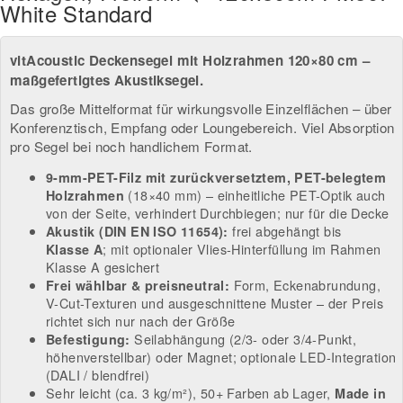
White Standard
vitAcoustic Deckensegel mit Holzrahmen 120×80 cm –
maßgefertigtes Akustiksegel.
Das große Mittelformat für wirkungsvolle Einzelflächen – über
Konferenztisch, Empfang oder Loungebereich. Viel Absorption
pro Segel bei noch handlichem Format.
9-mm-PET-Filz mit zurückversetztem, PET-belegtem
(18×40 mm) – einheitliche PET-Optik auch
Holzrahmen
von der Seite, verhindert Durchbiegen; nur für die Decke
frei abgehängt bis
Akustik (DIN EN ISO 11654):
; mit optionaler Vlies-Hinterfüllung im Rahmen
Klasse A
Klasse A gesichert
Form, Eckenabrundung,
Frei wählbar & preisneutral:
V-Cut-Texturen und ausgeschnittene Muster – der Preis
richtet sich nur nach der Größe
Seilabhängung (2/3- oder 3/4-Punkt,
Befestigung:
höhenverstellbar) oder Magnet; optionale LED-Integration
(DALI / blendfrei)
Sehr leicht (ca. 3 kg/m²), 50+ Farben ab Lager,
Made in