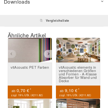
Downloads
Vergleichsliste
Ähnliche Artikel
vitAcoustic PET Farben
vitAcoustic elements in
verschiedenen Größen
und Formen - A-Klasse
Absorber für Wand und
Decke
*
*
0,70 €
9,10 €
ab
ab
zzgl. 19% USt. (
€211.82
)
zzgl. 19% USt. (
€211.82
)