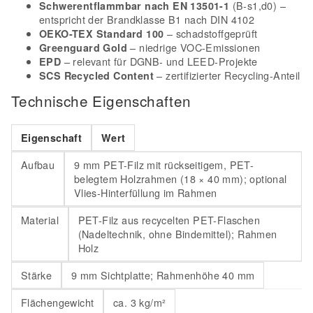
(B-s1,d0) –
Schwerentflammbar nach EN 13501-1
entspricht der Brandklasse B1 nach DIN 4102
– schadstoffgeprüft
OEKO-TEX Standard 100
– niedrige VOC-Emissionen
Greenguard Gold
– relevant für DGNB- und LEED-Projekte
EPD
– zertifizierter Recycling-Anteil
SCS Recycled Content
Technische Eigenschaften
Eigenschaft
Wert
Aufbau
9 mm PET-Filz mit rückseitigem, PET-
belegtem Holzrahmen (18 × 40 mm); optional
Vlies-Hinterfüllung im Rahmen
Material
PET-Filz aus recycelten PET-Flaschen
(Nadeltechnik, ohne Bindemittel); Rahmen
Holz
Stärke
9 mm Sichtplatte; Rahmenhöhe 40 mm
Flächengewicht
ca. 3 kg/m²