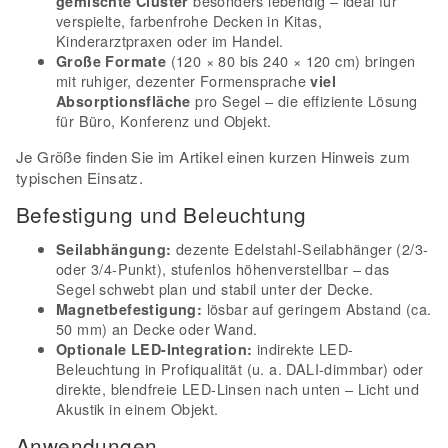
besonders lebendig – ideal für
gemischte Cluster
verspielte, farbenfrohe Decken in Kitas,
Kinderarztpraxen oder im Handel.
(120 × 80 bis 240 × 120 cm) bringen
Große Formate
mit ruhiger, dezenter Formensprache
viel
pro Segel – die effiziente Lösung
Absorptionsfläche
für Büro, Konferenz und Objekt.
Je Größe finden Sie im Artikel einen kurzen Hinweis zum
typischen Einsatz.
Befestigung und Beleuchtung
dezente Edelstahl-Seilabhänger (2/3-
Seilabhängung:
oder 3/4-Punkt), stufenlos höhenverstellbar – das
Segel schwebt plan und stabil unter der Decke.
lösbar auf geringem Abstand (ca.
Magnetbefestigung:
50 mm) an Decke oder Wand.
indirekte LED-
Optionale LED-Integration:
Beleuchtung in Profiqualität (u. a. DALI-dimmbar) oder
direkte, blendfreie LED-Linsen nach unten – Licht und
Akustik in einem Objekt.
Anwendungen