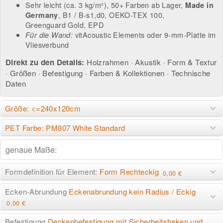
Sehr leicht (ca. 3 kg/m²), 50+ Farben ab Lager,
Made in
, B1 / B-s1,d0, OEKO-TEX 100,
Germany
Greenguard Gold, EPD
vitAcoustic Elements
oder
9-mm-Platte im
Für die Wand:
Vliesverbund
Direkt zu den Details:
Holzrahmen
·
Akustik
·
Form & Textur
·
Größen
·
Befestigung
·
Farben & Kollektionen
·
Technische
Daten
Größe: <=240x120cm
PET Farbe: PM807 White Standard
Formdefinition für Element:
Form Rechteckig
0,00 €
Ecken-Abrundung
Eckenabrundung kein Radius / Eckig
0,00 €
Befestigung
Deckenbefestigung mit Sicherheitshaken und