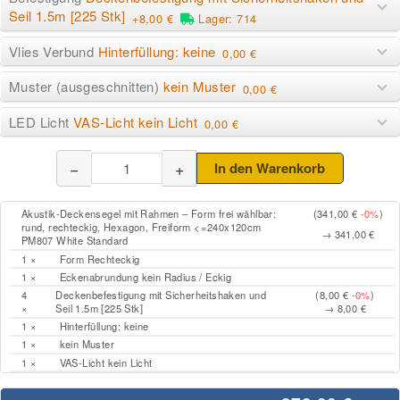
Seil 1.5m [225 Stk]
+8,00 €
Lager: 714
Vlies Verbund
Hinterfüllung: keine
0,00 €
Muster (ausgeschnitten)
kein Muster
0,00 €
LED Licht
VAS-Licht kein Licht
0,00 €
−
+
In den Warenkorb
Akustik-Deckensegel mit Rahmen – Form frei wählbar:
(341,00 €
-0%
)
rund, rechteckig, Hexagon, Freiform <=240x120cm
→ 341,00 €
PM807 White Standard
1 ×
Form Rechteckig
1 ×
Eckenabrundung kein Radius / Eckig
4
Deckenbefestigung mit Sicherheitshaken und
(8,00 €
-0%
)
×
Seil 1.5m [225 Stk]
→ 8,00 €
1 ×
Hinterfüllung: keine
1 ×
kein Muster
1 ×
VAS-Licht kein Licht