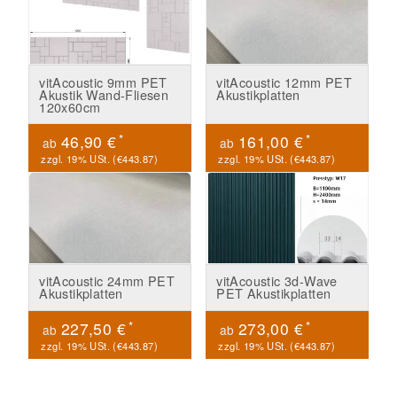
vitAcoustic 9mm PET
vitAcoustic 12mm PET
Akustik Wand-Fliesen
Akustikplatten
120x60cm
*
*
46,90 €
161,00 €
ab
ab
zzgl. 19% USt. (
€443.87
)
zzgl. 19% USt. (
€443.87
)
vitAcoustic 24mm PET
vitAcoustic 3d-Wave
Akustikplatten
PET Akustikplatten
*
*
227,50 €
273,00 €
ab
ab
zzgl. 19% USt. (
€443.87
)
zzgl. 19% USt. (
€443.87
)