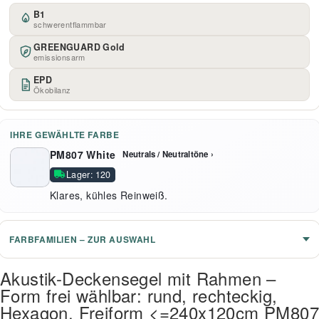
B1
schwerentflammbar
GREENGUARD Gold
emissionsarm
EPD
Ökobilanz
IHRE GEWÄHLTE FARBE
PM807 White
Neutrals / Neutraltöne ›
Lager: 120
Klares, kühles Reinweiß.
FARBFAMILIEN – ZUR AUSWAHL
Akustik-Deckensegel mit Rahmen –
Form frei wählbar: rund, rechteckig,
Hexagon, Freiform <=240x120cm PM807