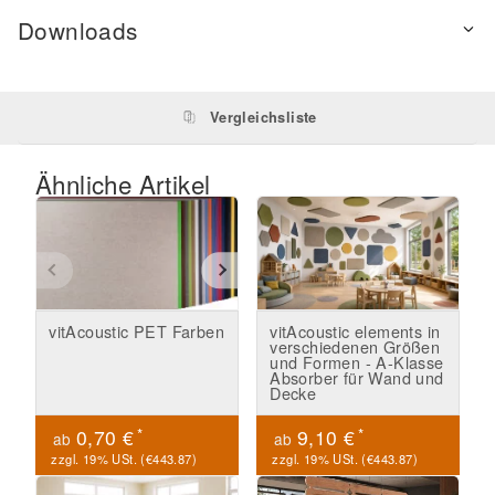
Downloads
Vergleichsliste
Ähnliche Artikel
vitAcoustic PET Farben
vitAcoustic elements in
verschiedenen Größen
und Formen - A-Klasse
Absorber für Wand und
Decke
*
*
0,70 €
9,10 €
ab
ab
zzgl. 19% USt. (
€443.87
)
zzgl. 19% USt. (
€443.87
)