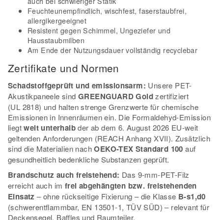
auch bei schwieriger Statik
Feuchteunempfindlich, wischfest, faserstaubfrei,
allergikergeeignet
Resistent gegen Schimmel, Ungeziefer und
Hausstaubmilben
Am Ende der Nutzungsdauer vollständig recyclebar
Zertifikate und Normen
Schadstoffgeprüft und emissionsarm:
Unsere PET-
Akustikpaneele sind
GREENGUARD Gold
zertifiziert
(UL 2818) und halten strenge Grenzwerte für chemische
Emissionen in Innenräumen ein. Die Formaldehyd-Emission
liegt
weit unterhalb
der ab dem 6. August 2026 EU-weit
geltenden Anforderungen (REACH Anhang XVII). Zusätzlich
sind die Materialien nach
OEKO-TEX Standard 100
auf
gesundheitlich bedenkliche Substanzen geprüft.
Brandschutz auch freistehend:
Das 9-mm-PET-Filz
erreicht auch im
frei abgehängten bzw. freistehenden
Einsatz
– ohne rückseitige Fixierung – die Klasse
B-s1,d0
(schwerentflammbar, EN 13501-1, TÜV SÜD) – relevant für
Deckensegel, Baffles und Raumteiler.