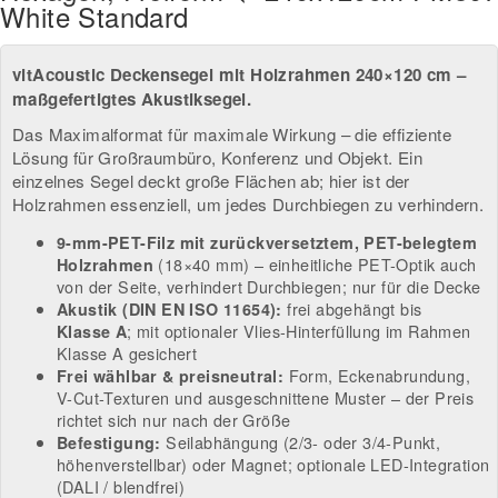
White Standard
vitAcoustic Deckensegel mit Holzrahmen 240×120 cm –
maßgefertigtes Akustiksegel.
Das Maximalformat für maximale Wirkung – die effiziente
Lösung für Großraumbüro, Konferenz und Objekt. Ein
einzelnes Segel deckt große Flächen ab; hier ist der
Holzrahmen essenziell, um jedes Durchbiegen zu verhindern.
9-mm-PET-Filz mit zurückversetztem, PET-belegtem
(18×40 mm) – einheitliche PET-Optik auch
Holzrahmen
von der Seite, verhindert Durchbiegen; nur für die Decke
frei abgehängt bis
Akustik (DIN EN ISO 11654):
; mit optionaler Vlies-Hinterfüllung im Rahmen
Klasse A
Klasse A gesichert
Form, Eckenabrundung,
Frei wählbar & preisneutral:
V-Cut-Texturen und ausgeschnittene Muster – der Preis
richtet sich nur nach der Größe
Seilabhängung (2/3- oder 3/4-Punkt,
Befestigung:
höhenverstellbar) oder Magnet; optionale LED-Integration
(DALI / blendfrei)