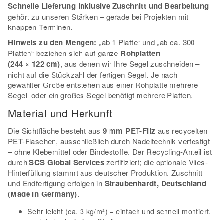
Schnelle Lieferung inklusive Zuschnitt und Bearbeitung
gehört zu unseren Stärken – gerade bei Projekten mit
knappen Terminen.
Hinweis zu den Mengen:
„ab 1 Platte“ und „ab ca. 300
Platten“ beziehen sich auf ganze
Rohplatten
(244 × 122 cm)
, aus denen wir Ihre Segel zuschneiden –
nicht auf die Stückzahl der fertigen Segel. Je nach
gewählter Größe entstehen aus einer Rohplatte mehrere
Segel, oder ein großes Segel benötigt mehrere Platten.
Material und Herkunft
Die Sichtfläche besteht aus
9 mm PET-Filz
aus recycelten
PET-Flaschen, ausschließlich durch Nadeltechnik verfestigt
– ohne Klebemittel oder Bindestoffe. Der Recycling-Anteil ist
durch
SCS Global Services
zertifiziert; die optionale Vlies-
Hinterfüllung stammt aus deutscher Produktion. Zuschnitt
und Endfertigung erfolgen in
Straubenhardt, Deutschland
(Made in Germany)
.
Sehr leicht (ca. 3 kg/m²) – einfach und schnell montiert,