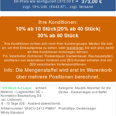
373,00 €
EK-Preis wie konfiguriert:
(373,00 €
⇒
zzgl. 19% USt. (
€443.87
)
, zzgl.
Versand
Ihre Konditionen:
10% ab 10 Stück
|
20% ab 40 Stück
|
30% ab 80 Stück
*
Ihre Konditionen richten sich nach Ihrer Kundengruppe. Melden Sie sich
an, um Ihre Einkaufspreise zu sehen, oder
registrieren
Sie sich jetzt, damit
wir Ihre Konditionen hinterlegen können.
P.S. Verarbeiter (Schreiner, Trockenbauer, Deckenbauer, Raumausstatter)
profitieren von besonderen Vorteilen und ZEG-Kunden erhalten ihre mit
ZEG vereinbarten Vorteilskonditionen.
Info: Die Mengenstaffel wird erst im Warenkorb
über mehrere Positionen berechnet.
120 Stück Auf Lager
: schnell:
Kategorie:
Akustik Absorber für die
Material = Lagerartikel DE +
Decke - Deckensegel und Baffel
Konfektion Bearbeitung DE
vsl. Lieferzeit:
8 - 10 Tage
(DE - Ausland abweichend)
Artikelnummer:
VASCU-2412-PM807
Produkttyp:
Deckensegel
White Standard