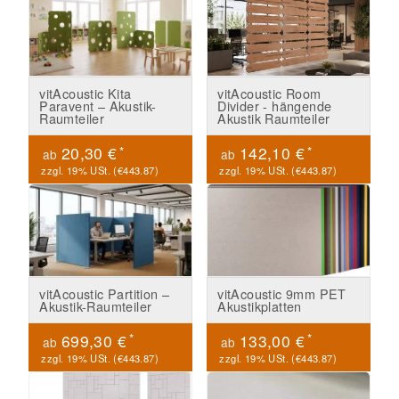
vitAcoustic Kita
vitAcoustic Room
Paravent – Akustik-
Divider - hängende
Raumteiler
Akustik Raumteiler
*
*
20,30 €
142,10 €
ab
ab
zzgl. 19% USt. (
€443.87
)
zzgl. 19% USt. (
€443.87
)
vitAcoustic Partition –
vitAcoustic 9mm PET
Akustik-Raumteiler
Akustikplatten
*
*
699,30 €
133,00 €
ab
ab
zzgl. 19% USt. (
€443.87
)
zzgl. 19% USt. (
€443.87
)