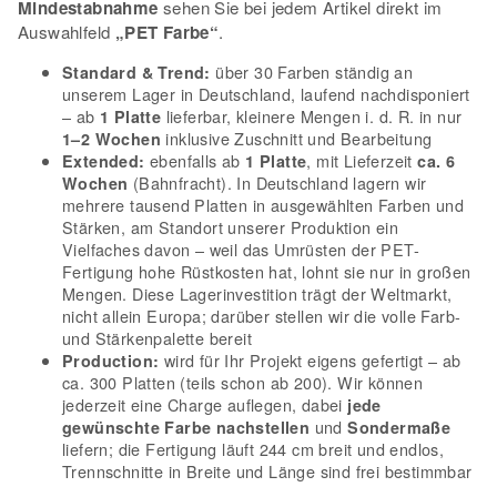
Mindestabnahme
sehen Sie bei jedem Artikel direkt im
Auswahlfeld
„PET Farbe“
.
über 30 Farben ständig an
Standard & Trend:
unserem Lager in Deutschland, laufend nachdisponiert
– ab
lieferbar, kleinere Mengen i. d. R. in nur
1 Platte
inklusive Zuschnitt und Bearbeitung
1–2 Wochen
ebenfalls ab
, mit Lieferzeit
Extended:
1 Platte
ca. 6
(Bahnfracht). In Deutschland lagern wir
Wochen
mehrere tausend Platten in ausgewählten Farben und
Stärken, am Standort unserer Produktion ein
Vielfaches davon – weil das Umrüsten der PET-
Fertigung hohe Rüstkosten hat, lohnt sie nur in großen
Mengen. Diese Lagerinvestition trägt der Weltmarkt,
nicht allein Europa; darüber stellen wir die volle Farb-
und Stärkenpalette bereit
wird für Ihr Projekt eigens gefertigt – ab
Production:
ca. 300 Platten (teils schon ab 200). Wir können
jederzeit eine Charge auflegen, dabei
jede
und
gewünschte Farbe nachstellen
Sondermaße
liefern; die Fertigung läuft 244 cm breit und endlos,
Trennschnitte in Breite und Länge sind frei bestimmbar