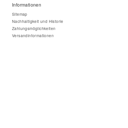
Informationen
Sitemap
Nachhaltigkeit und Historie
Zahlungsmöglichkeiten
Versandinformationen
Gesetzliche Informationen
Impressum
AGB
Datenschutz
Widerrufsbelehrung & Widerrufsformular
Datenschutzerklärung
•
Impressum