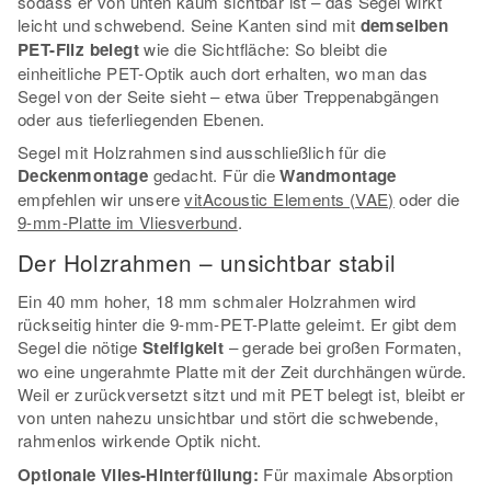
sodass er von unten kaum sichtbar ist – das Segel wirkt
leicht und schwebend. Seine Kanten sind mit
demselben
PET-Filz belegt
wie die Sichtfläche: So bleibt die
einheitliche PET-Optik auch dort erhalten, wo man das
Segel von der Seite sieht – etwa über Treppenabgängen
oder aus tieferliegenden Ebenen.
Segel mit Holzrahmen sind ausschließlich für die
Deckenmontage
gedacht. Für die
Wandmontage
empfehlen wir unsere
vitAcoustic Elements (VAE)
oder die
9-mm-Platte im Vliesverbund
.
Der Holzrahmen – unsichtbar stabil
Ein 40 mm hoher, 18 mm schmaler Holzrahmen wird
rückseitig hinter die 9-mm-PET-Platte geleimt. Er gibt dem
Segel die nötige
Steifigkeit
– gerade bei großen Formaten,
wo eine ungerahmte Platte mit der Zeit durchhängen würde.
Weil er zurückversetzt sitzt und mit PET belegt ist, bleibt er
von unten nahezu unsichtbar und stört die schwebende,
rahmenlos wirkende Optik nicht.
Optionale Vlies-Hinterfüllung:
Für maximale Absorption