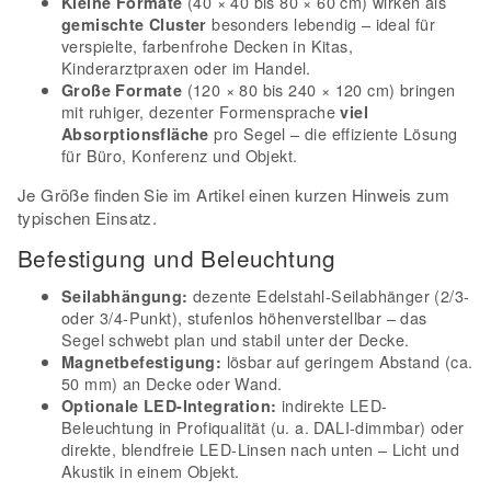
(40 × 40 bis 80 × 60 cm) wirken als
Kleine Formate
besonders lebendig – ideal für
gemischte Cluster
verspielte, farbenfrohe Decken in Kitas,
Kinderarztpraxen oder im Handel.
(120 × 80 bis 240 × 120 cm) bringen
Große Formate
mit ruhiger, dezenter Formensprache
viel
pro Segel – die effiziente Lösung
Absorptionsfläche
für Büro, Konferenz und Objekt.
Je Größe finden Sie im Artikel einen kurzen Hinweis zum
typischen Einsatz.
Befestigung und Beleuchtung
dezente Edelstahl-Seilabhänger (2/3-
Seilabhängung:
oder 3/4-Punkt), stufenlos höhenverstellbar – das
Segel schwebt plan und stabil unter der Decke.
lösbar auf geringem Abstand (ca.
Magnetbefestigung:
50 mm) an Decke oder Wand.
indirekte LED-
Optionale LED-Integration:
Beleuchtung in Profiqualität (u. a. DALI-dimmbar) oder
direkte, blendfreie LED-Linsen nach unten – Licht und
Akustik in einem Objekt.