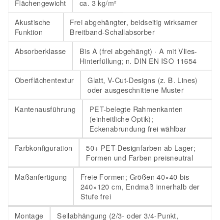
Flächengewicht
ca. 3 kg/m²
Akustische
Frei abgehängter, beidseitig wirksamer
Funktion
Breitband-Schallabsorber
Absorberklasse
Bis A (frei abgehängt) · A mit Vlies-
Hinterfüllung; n. DIN EN ISO 11654
Oberflächentextur
Glatt, V-Cut-Designs (z. B. Lines)
oder ausgeschnittene Muster
Kantenausführung
PET-belegte Rahmenkanten
(einheitliche Optik);
Eckenabrundung frei wählbar
Farbkonfiguration
50+ PET-Designfarben ab Lager;
Formen und Farben preisneutral
Maßanfertigung
Freie Formen; Größen 40×40 bis
240×120 cm, Endmaß innerhalb der
Stufe frei
Montage
Seilabhängung (2/3- oder 3/4-Punkt,