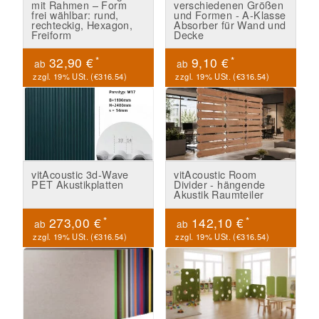
mit Rahmen – Form
verschiedenen Größen
frei wählbar: rund,
und Formen - A-Klasse
rechteckig, Hexagon,
Absorber für Wand und
Freiform
Decke
*
*
32,90 €
9,10 €
ab
ab
zzgl. 19% USt. (
€316.54
)
zzgl. 19% USt. (
€316.54
)
vitAcoustic 3d-Wave
vitAcoustic Room
PET Akustikplatten
Divider - hängende
Akustik Raumteiler
*
*
273,00 €
142,10 €
ab
ab
zzgl. 19% USt. (
€316.54
)
zzgl. 19% USt. (
€316.54
)