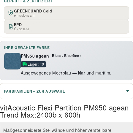
GEPRÜFT & ZERTIFIZIERT
GREENGUARD Gold
emissionsarm
EPD
Ökobilanz
IHRE GEWÄHLTE FARBE
PM950 agean
Blues / Blautöne ›
Lager: 40
Ausgewogenes Meerblau — klar und maritim.
FARBFAMILIEN – ZUR AUSWAHL
vitAcoustic Flexi Partition PM950 agean
Trend Max:2400b x 600h
Maßgeschneiderte Stellwände und höhenverstellbare