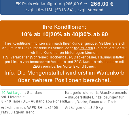
266,00 €
EK-Preis wie konfiguriert:
(266,00 €
⇒
zzgl. 19% USt. (
€316.54
)
, zzgl.
Versand
Ihre Konditionen:
10% ab 10
|
20% ab 40
|
30% ab 80
*
Ihre Konditionen richten sich nach Ihrer Kundengruppe. Melden Sie sich
an, um Ihre Einkaufspreise zu sehen, oder
registrieren
Sie sich jetzt, damit
wir Ihre Konditionen hinterlegen können.
P.S. Verarbeiter (Schreiner, Trockenbauer, Deckenbauer, Raumausstatter)
profitieren von besonderen Vorteilen und ZEG-Kunden erhalten ihre mit
ZEG vereinbarten Vorteilskonditionen.
Info: Die Mengenstaffel wird erst im Warenkorb
über mehrere Positionen berechnet.
40 Auf Lager
: Standard
Kategorie:
elements Akustikelemente
vsl. Lieferzeit:
– maßgefertigte Einzellösungen für
8 - 10 Tage
(DE - Ausland abweichend)
Wand, Decke, Raum und Tisch
Artikelnummer:
VAFS-BHmax2406-
Artikelgewicht: 3,49 kg
PM950 agean Trend