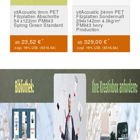
vitAcoustic 9mm PET
vitAcoustic 24mm PET
Filzplatten Abschnitte
Filzplatten Sondermaß
54 x122cm PM843
294x142cm 4.0kg/m²
Spring Green Standard
PM943 Ivory
Production
*
*
23,52 €
329,00 €
ab
ab
zzgl. 19% USt. (
€316.54
)
zzgl. 19% USt. (
€316.54
)