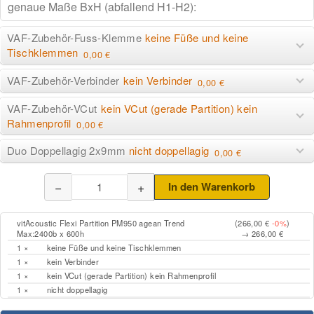
VAF-Zubehör-Fuss-Klemme
keine Füße und keine
Tischklemmen
0,00 €
VAF-Zubehör-Verbinder
kein Verbinder
0,00 €
VAF-Zubehör-VCut
kein VCut (gerade Partition) kein
Rahmenprofil
0,00 €
Duo Doppellagig 2x9mm
nicht doppellagig
0,00 €
−
+
In den Warenkorb
vitAcoustic Flexi Partition PM950 agean Trend
(266,00 €
-0%
)
Max:2400b x 600h
→ 266,00 €
1 ×
keine Füße und keine Tischklemmen
1 ×
kein Verbinder
1 ×
kein VCut (gerade Partition) kein Rahmenprofil
1 ×
nicht doppellagig