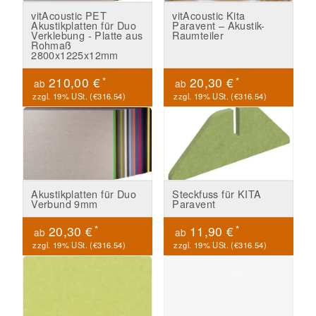
vitAcoustic PET
vitAcoustic Kita
Akustikplatten für Duo
Paravent – Akustik-
Verklebung - Platte aus
Raumteiler
Rohmaß
2800x1225x12mm
*
*
210,00 €
20,30 €
ab
ab
zzgl. 19% USt. (
€316.54
)
zzgl. 19% USt. (
€316.54
)
Akustikplatten für Duo
Steckfuss für KITA
Verbund 9mm
Paravent
*
*
20,30 €
11,90 €
ab
ab
zzgl. 19% USt. (
€316.54
)
zzgl. 19% USt. (
€316.54
)