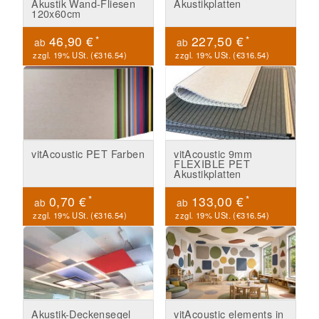
Akustik Wand-Fliesen
Akustikplatten
120x60cm
*
*
46,90 €
227,50 €
ab
ab
zzgl. 19% USt. (
€316.54
)
zzgl. 19% USt. (
€316.54
)
vitAcoustic PET Farben
vitAcoustic 9mm
FLEXIBLE PET
Akustikplatten
*
*
0,70 €
133,00 €
ab
ab
zzgl. 19% USt. (
€316.54
)
zzgl. 19% USt. (
€316.54
)
Akustik-Deckensegel
vitAcoustic elements in