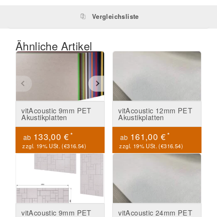
Vergleichsliste
Ähnliche Artikel
vitAcoustic 9mm PET
vitAcoustic 12mm PET
Akustikplatten
Akustikplatten
*
*
133,00 €
161,00 €
ab
ab
zzgl. 19% USt. (
€316.54
)
zzgl. 19% USt. (
€316.54
)
vitAcoustic 9mm PET
vitAcoustic 24mm PET