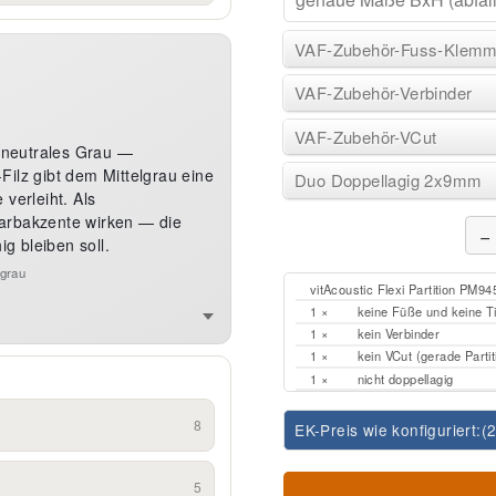
VAF-Zubehör-Fuss-Klem
VAF-Zubehör-Verbinder
VAF-Zubehör-VCut
, neutrales Grau —
ilz gibt dem Mittelgrau eine
Duo Doppellagig 2x9mm
verleiht. Als
arbakzente wirken — die
−
ig bleiben soll.
tgrau
vitAcoustic Flexi Partition PM9
1 ×
keine Füße und keine 
1 ×
kein Verbinder
1 ×
kein VCut (gerade Parti
1 ×
nicht doppellagig
8
EK-Preis wie konfiguriert:
(
5