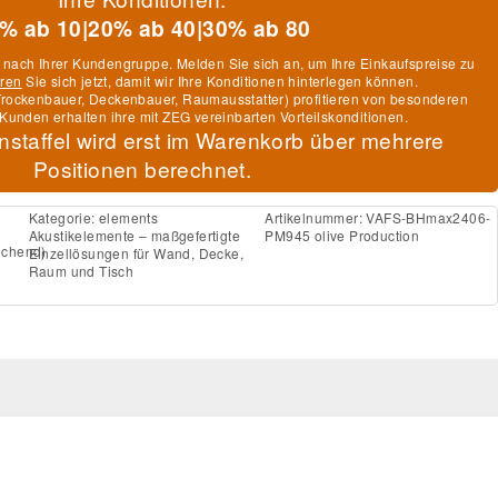
% ab 10
|
20% ab 40
|
30% ab 80
h nach Ihrer Kundengruppe. Melden Sie sich an, um Ihre Einkaufspreise zu
eren
Sie sich jetzt, damit wir Ihre Konditionen hinterlegen können.
, Trockenbauer, Deckenbauer, Raumausstatter) profitieren von besonderen
Kunden erhalten ihre mit ZEG vereinbarten Vorteilskonditionen.
nstaffel wird erst im Warenkorb über mehrere
Positionen berechnet.
Kategorie:
elements
Artikelnummer:
VAFS-BHmax2406-
Akustikelemente – maßgefertigte
PM945 olive Production
ichend)
Einzellösungen für Wand, Decke,
Raum und Tisch