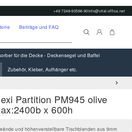
+49 7248-93566-90
info@vital-office.net
torie
Beiträge und FAQ
orber für die Decke - Deckensegel und Baffel
Zubehör, Kleber, Aufhänger etc.
lexi Partition PM945 olive
Max:2400b x 600h
lwände und höhenverstellbare Tischblenden aus 9mm