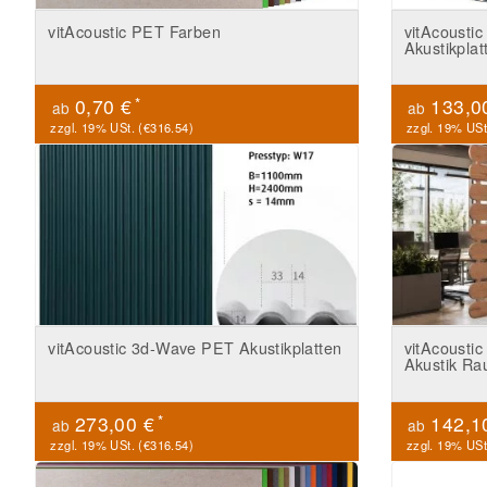
vitAcoustic PET Farben
vitAcoust
Akustikplat
*
0,70 €
133,0
ab
ab
zzgl. 19% USt. (
€316.54
)
zzgl. 19% USt
vitAcoustic 3d-Wave PET Akustikplatten
vitAcousti
Akustik Ra
*
273,00 €
142,1
ab
ab
zzgl. 19% USt. (
€316.54
)
zzgl. 19% USt