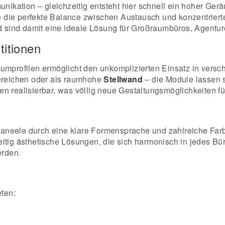
kation – gleichzeitig entsteht hier schnell ein hoher Ger
 die perfekte Balance zwischen Austausch und konzentriert
und sind damit eine ideale Lösung für Großraumbüros, Agent
titionen
umprofilen ermöglicht den unkomplizierten Einsatz in versc
ereichen oder als raumhohe
Stellwand
– die Module lassen 
n realisierbar, was völlig neue Gestaltungsmöglichkeiten fü
aneele durch eine klare Formensprache und zahlreiche Farb
itig ästhetische Lösungen, die sich harmonisch in jedes Bü
erden.
ten: