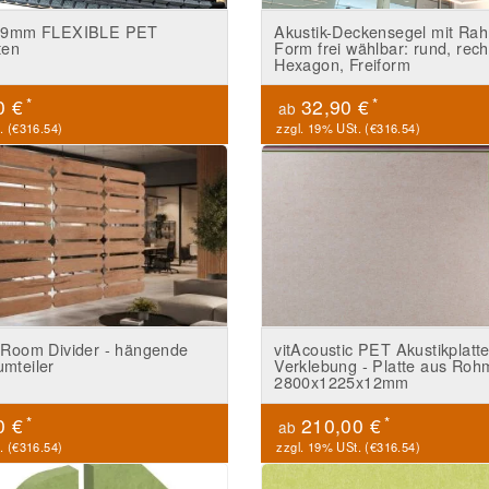
ic 9mm FLEXIBLE PET
Akustik-Deckensegel mit Ra
ten
Form frei wählbar: rund, rech
Hexagon, Freiform
*
*
0 €
32,90 €
ab
. (
€316.54
)
zzgl. 19% USt. (
€316.54
)
c Room Divider - hängende
vitAcoustic PET Akustikplatt
umteiler
Verklebung - Platte aus Ro
2800x1225x12mm
*
*
0 €
210,00 €
ab
. (
€316.54
)
zzgl. 19% USt. (
€316.54
)