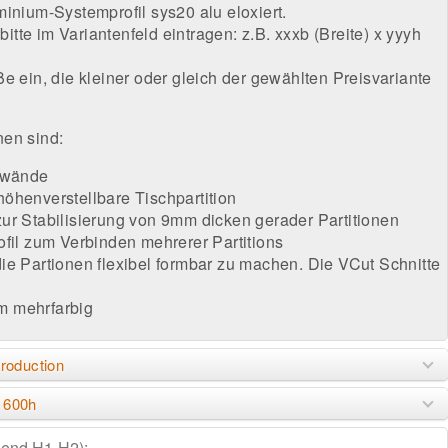
minium-Systemprofil sys20 alu eloxiert.
te im Variantenfeld eintragen: z.B. xxxb (Breite) x yyyh
e ein, die kleiner oder gleich der gewählten Preisvariante
nen sind:
llwände
öhenverstellbare Tischpartition
ur Stabilisierung von 9mm dicken gerader Partitionen
ofil zum Verbinden mehrerer Partitions
ie Partionen flexibel formbar zu machen. Die VCut Schnitte
m mehrfarbig
roduction
 600h