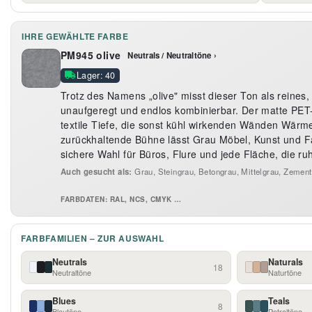
IHRE GEWÄHLTE FARBE
PM945 olive
Neutrals / Neutraltöne ›
Lager: 40
Trotz des Namens „olive" misst dieser Ton als reines
unaufgeregt und endlos kombinierbar. Der matte PET-F
textile Tiefe, die sonst kühl wirkenden Wänden Wärme 
zurückhaltende Bühne lässt Grau Möbel, Kunst und F
sichere Wahl für Büros, Flure und jede Fläche, die ruh
Auch gesucht als:
Grau, Steingrau, Betongrau, Mittelgrau, Zemen
FARBDATEN: RAL, NCS, CMYK …
FARBFAMILIEN – ZUR AUSWAHL
Neutrals
Naturals
18
Neutraltöne
Naturtöne
Blues
Teals
8
Blautöne
Petroltöne