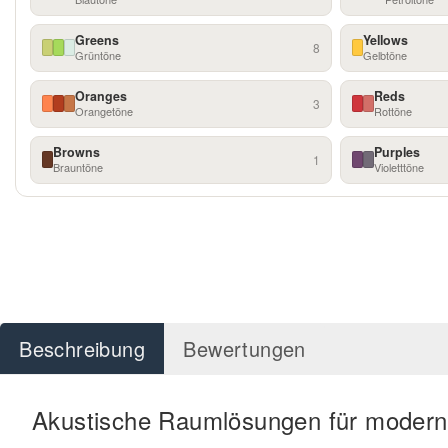
Greens
Yellows
8
Grüntöne
Gelbtöne
Oranges
Reds
3
Orangetöne
Rottöne
Browns
Purples
1
Brauntöne
Violetttöne
Beschreibung
Bewertungen
Akustische Raumlösungen für modern