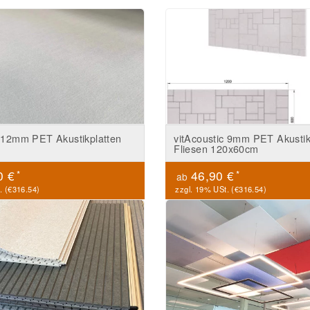
c 12mm PET Akustikplatten
vitAcoustic 9mm PET Akusti
Fliesen 120x60cm
*
*
0 €
46,90 €
ab
. (
€316.54
)
zzgl. 19% USt. (
€316.54
)