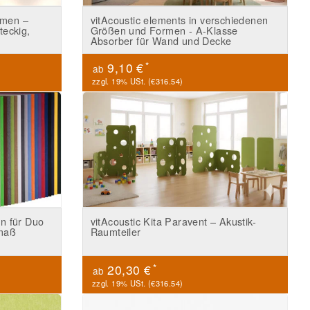
hmen –
vitAcoustic elements in verschiedenen
teckig,
Größen und Formen - A-Klasse
Absorber für Wand und Decke
*
9,10 €
ab
zzgl. 19% USt. (
€316.54
)
en für Duo
vitAcoustic Kita Paravent – Akustik-
hmaß
Raumteiler
*
20,30 €
ab
zzgl. 19% USt. (
€316.54
)