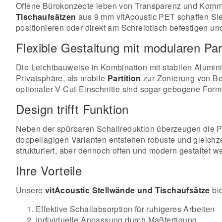
Offene Bürokonzepte leben von Transparenz und Kommuni
Tischaufsätzen
aus 9 mm vitAcoustic PET schaffen Sie
positionieren oder direkt am Schreibtisch befestigen 
Flexible Gestaltung mit modularen Par
Die Leichtbauweise in Kombination mit stabilen Alumini
Privatsphäre, als mobile
Partition
zur Zonierung von B
optionaler V-Cut-Einschnitte sind sogar gebogene Forme
Design trifft Funktion
Neben der spürbaren Schallreduktion überzeugen die P
doppellagigen Varianten entstehen robuste und gleichze
strukturiert, aber dennoch offen und modern gestaltet w
Ihre Vorteile
Unsere
vitAcoustic Stellwände und Tischaufsätze
bie
Effektive Schallabsorption für ruhigeres Arbeiten
Individuelle Anpassung durch Maßfertigung