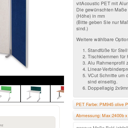
vitAcoustic PET mit Alu
Die gewünschten Maße bit
(Höhe) in mm
(Bitte geben Sie nur Maß
sind.)
Weitere wählbare Optio
Standfüße für Ste
Tischklemmen für h
Alu Rahmenprofil z
Linear-Verbinderpr
VCut Schnitte um d
sind einseitig.
Doppellagig 2x9m
PET Farbe: PM945 olive P
Abmessung: Max:2400b x
anz