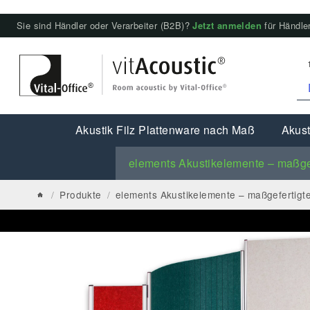
Sie sind Händler oder Verarbeiter (B2B)?
Jetzt anmelden
für Händler
Akustik Filz Plattenware nach Maß
Akust
elements Akustikelemente – maßge
/
Produkte
/
elements Akustikelemente – maßgefertigt