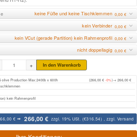
keine Füße und keine Tischklemmen
me
0,00 €
kein Verbinder
0,00 €
kein VCut (gerade Partition) kein Rahmenprofil
0,00 €
nicht doppellagig
0,00 €
+
In den Warenkorb
45 olive Production Max:2400b x 600h
(266,00 €
-0%
)
→ 266,00 €
Tischklemmen
tion) kein Rahmenprofil
266,00 €
266,00 €
zzgl. 19% USt. (
€316.54
)
, zzgl.
Versand
⇒
Ihre Konditionen: