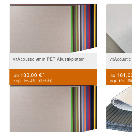
vitAcoustic 9mm PET Akustikplatten
vitAcousti
*
133,00 €
161,0
ab
ab
zzgl. 19% USt. (
€316.54
)
zzgl. 19% USt