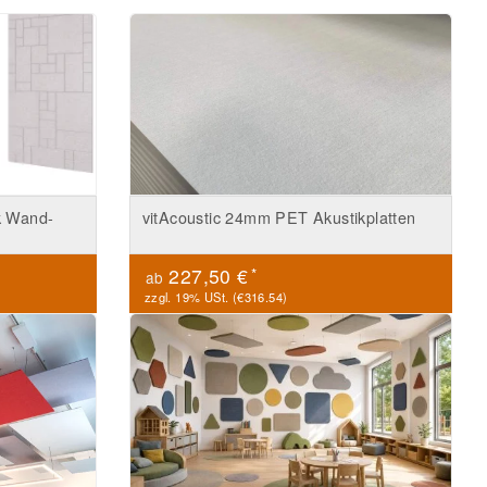
k Wand-
vitAcoustic 24mm PET Akustikplatten
*
227,50 €
ab
zzgl. 19% USt. (
€316.54
)