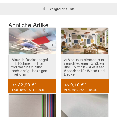
Vergleichsliste
Ähnliche Artikel
Akustik-Deckensegel
vitAcoustic elements in
mit Rahmen – Form
verschiedenen Größen
frei wählbar: rund,
und Formen - A-Klasse
rechteckig, Hexagon,
Absorber für Wand und
Freiform
Decke
*
*
32,90 €
9,10 €
ab
ab
zzgl. 19% USt. (
€499.80
)
zzgl. 19% USt. (
€499.80
)