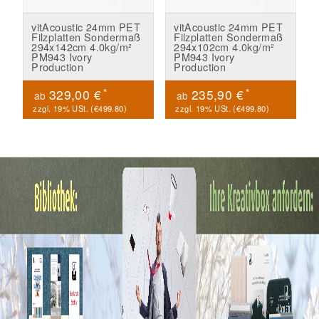
vitAcoustic 24mm PET
vitAcoustic 24mm PET
Filzplatten Sondermaß
Filzplatten Sondermaß
294x142cm 4.0kg/m²
294x102cm 4.0kg/m²
PM943 Ivory
PM943 Ivory
Production
Production
*
*
329,00 €
235,90 €
ab
ab
zzgl. 19% USt. (
€499.80
)
zzgl. 19% USt. (
€499.80
)