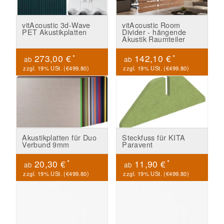
vitAcoustic 3d-Wave
vitAcoustic Room
PET Akustikplatten
Divider - hängende
Akustik Raumteiler
*
*
273,00 €
142,10 €
ab
ab
zzgl. 19% USt. (
€499.80
)
zzgl. 19% USt. (
€499.80
)
Akustikplatten für Duo
Steckfuss für KITA
Verbund 9mm
Paravent
*
*
20,30 €
11,90 €
ab
ab
zzgl. 19% USt. (
€499.80
)
zzgl. 19% USt. (
€499.80
)