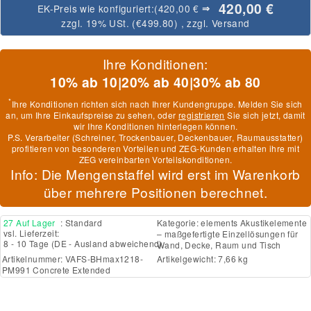
420,00 €
EK-Preis wie konfiguriert:
(420,00 €
⇒
zzgl. 19% USt. (
€499.80
)
, zzgl.
Versand
Ihre Konditionen:
10% ab 10
|
20% ab 40
|
30% ab 80
*
Ihre Konditionen richten sich nach Ihrer Kundengruppe. Melden Sie sich
an, um Ihre Einkaufspreise zu sehen, oder
registrieren
Sie sich jetzt, damit
wir Ihre Konditionen hinterlegen können.
P.S. Verarbeiter (Schreiner, Trockenbauer, Deckenbauer, Raumausstatter)
profitieren von besonderen Vorteilen und ZEG-Kunden erhalten ihre mit
ZEG vereinbarten Vorteilskonditionen.
Info: Die Mengenstaffel wird erst im Warenkorb
über mehrere Positionen berechnet.
27 Auf Lager
: Standard
Kategorie:
elements Akustikelemente
vsl. Lieferzeit:
– maßgefertigte Einzellösungen für
8 - 10 Tage
(DE - Ausland abweichend)
Wand, Decke, Raum und Tisch
Artikelnummer:
VAFS-BHmax1218-
Artikelgewicht: 7,66 kg
PM991 Concrete Extended