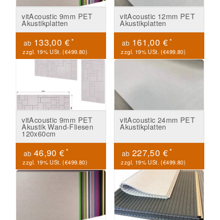
vitAcoustic 9mm PET
vitAcoustic 12mm PET
Akustikplatten
Akustikplatten
*
*
133,00 €
161,00 €
ab
ab
zzgl. 19% USt. (
€499.80
)
zzgl. 19% USt. (
€499.80
)
vitAcoustic 9mm PET
vitAcoustic 24mm PET
Akustik Wand-Fliesen
Akustikplatten
120x60cm
*
*
46,90 €
227,50 €
ab
ab
zzgl. 19% USt. (
€499.80
)
zzgl. 19% USt. (
€499.80
)