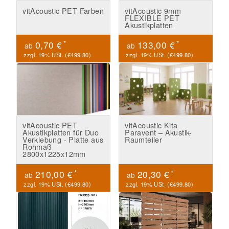
vitAcoustic PET Farben
vitAcoustic 9mm
FLEXIBLE PET
Akustikplatten
*
*
0,70 €
133,00 €
ab
ab
zzgl. 19% USt. (
€499.80
)
zzgl. 19% USt. (
€499.80
)
vitAcoustic PET
vitAcoustic Kita
Akustikplatten für Duo
Paravent – Akustik-
Verklebung - Platte aus
Raumteiler
Rohmaß
2800x1225x12mm
*
*
210,00 €
20,30 €
ab
ab
zzgl. 19% USt. (
€499.80
)
zzgl. 19% USt. (
€499.80
)