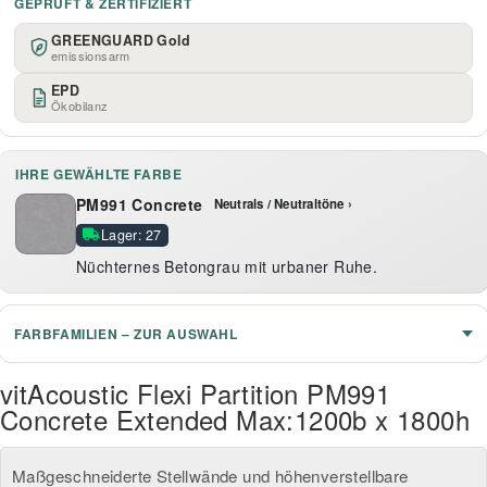
GEPRÜFT & ZERTIFIZIERT
GREENGUARD Gold
emissionsarm
EPD
Ökobilanz
IHRE GEWÄHLTE FARBE
PM991 Concrete
Neutrals / Neutraltöne ›
Lager: 27
Nüchternes Betongrau mit urbaner Ruhe.
FARBFAMILIEN – ZUR AUSWAHL
vitAcoustic Flexi Partition PM991
Concrete Extended Max:1200b x 1800h
Maßgeschneiderte Stellwände und höhenverstellbare