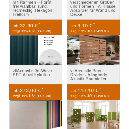
mit Rahmen – Form
verschiedenen Größen
frei wählbar: rund,
und Formen - A-Klasse
rechteckig, Hexagon,
Absorber für Wand und
Freiform
Decke
*
*
32,90 €
9,10 €
ab
ab
zzgl. 19% USt. (
€499.80
)
zzgl. 19% USt. (
€499.80
)
vitAcoustic 3d-Wave
vitAcoustic Room
PET Akustikplatten
Divider - hängende
Akustik Raumteiler
*
*
273,00 €
142,10 €
ab
ab
zzgl. 19% USt. (
€499.80
)
zzgl. 19% USt. (
€499.80
)