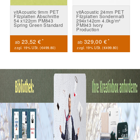
vitAcoustic 9mm PET
vitAcoustic 24mm PET
Filzplatten Abschnitte
Filzplatten Sondermaß
54 x122cm PM843
294x142cm 4.0kg/m²
Spring Green Standard
PM943 Ivory
Production
*
*
23,52 €
329,00 €
ab
ab
zzgl. 19% USt. (
€499.80
)
zzgl. 19% USt. (
€499.80
)