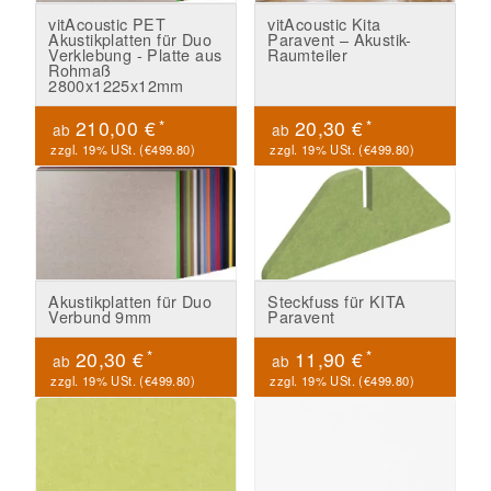
vitAcoustic PET
vitAcoustic Kita
Akustikplatten für Duo
Paravent – Akustik-
Verklebung - Platte aus
Raumteiler
Rohmaß
2800x1225x12mm
*
*
210,00 €
20,30 €
ab
ab
zzgl. 19% USt. (
€499.80
)
zzgl. 19% USt. (
€499.80
)
Akustikplatten für Duo
Steckfuss für KITA
Verbund 9mm
Paravent
*
*
20,30 €
11,90 €
ab
ab
zzgl. 19% USt. (
€499.80
)
zzgl. 19% USt. (
€499.80
)