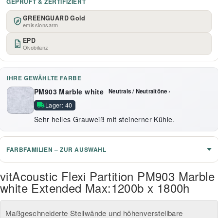
GEPRÜFT & ZERTIFIZIERT
GREENGUARD Gold
emissionsarm
EPD
Ökobilanz
IHRE GEWÄHLTE FARBE
PM903 Marble white
Neutrals / Neutraltöne ›
Lager: 40
Sehr helles Grauweiß mit steinerner Kühle.
FARBFAMILIEN – ZUR AUSWAHL
vitAcoustic Flexi Partition PM903 Marble
white Extended Max:1200b x 1800h
Maßgeschneiderte Stellwände und höhenverstellbare