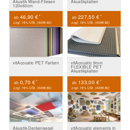
Akustik Wand-Fliesen
Akustikplatten
120x60cm
*
*
46,90 €
227,50 €
ab
ab
zzgl. 19% USt. (
€499.80
)
zzgl. 19% USt. (
€499.80
)
vitAcoustic PET Farben
vitAcoustic 9mm
FLEXIBLE PET
Akustikplatten
*
*
0,70 €
133,00 €
ab
ab
zzgl. 19% USt. (
€499.80
)
zzgl. 19% USt. (
€499.80
)
Akustik-Deckensegel
vitAcoustic elements in