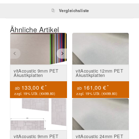
Vergleichsliste
Ähnliche Artikel
vitAcoustic 9mm PET
vitAcoustic 12mm PET
Akustikplatten
Akustikplatten
*
*
133,00 €
161,00 €
ab
ab
zzgl. 19% USt. (
€499.80
)
zzgl. 19% USt. (
€499.80
)
vitAcoustic 9mm PET
vitAcoustic 24mm PET