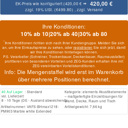
420,00 €
EK-Preis wie konfiguriert:
(420,00 €
⇒
zzgl. 19% USt. (
€499.80
)
, zzgl.
Versand
Ihre Konditionen:
10% ab 10
|
20% ab 40
|
30% ab 80
*
Ihre Konditionen richten sich nach Ihrer Kundengruppe. Melden Sie sich
an, um Ihre Einkaufspreise zu sehen, oder
registrieren
Sie sich jetzt, damit
wir Ihre Konditionen hinterlegen können.
P.S. Verarbeiter (Schreiner, Trockenbauer, Deckenbauer, Raumausstatter)
profitieren von besonderen Vorteilen und ZEG-Kunden erhalten ihre mit
ZEG vereinbarten Vorteilskonditionen.
Info: Die Mengenstaffel wird erst im Warenkorb
über mehrere Positionen berechnet.
40 Auf Lager
: Standard
Kategorie:
elements Akustikelemente
vsl. Lieferzeit:
– maßgefertigte Einzellösungen für
8 - 10 Tage
(DE - Ausland abweichend)
Wand, Decke, Raum und Tisch
Artikelnummer:
VAFS-BHmax1218-
Artikelgewicht: 7,66 kg
PM903 Marble white Extended