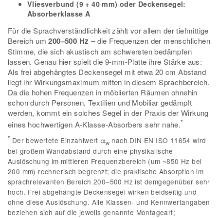
Vliesverbund (9 + 40 mm) oder Deckensegel:
Absorberklasse A
Für die Sprachverständlichkeit zählt vor allem der tiefmittige
Bereich um
200–500 Hz
– die Frequenzen der menschlichen
Stimme, die sich akustisch am schwersten bedämpfen
lassen. Genau hier spielt die 9-mm-Platte ihre Stärke aus:
Als frei abgehängtes Deckensegel mit etwa 20 cm Abstand
liegt ihr Wirkungsmaximum mitten in diesem Sprachbereich.
Da die hohen Frequenzen in möblierten Räumen ohnehin
schon durch Personen, Textilien und Mobiliar gedämpft
werden, kommt ein solches Segel in der Praxis der Wirkung
*
eines hochwertigen A-Klasse-Absorbers sehr nahe.
*
Der bewertete Einzahlwert α
nach DIN EN ISO 11654 wird
w
bei großem Wandabstand durch eine physikalische
Auslöschung im mittleren Frequenzbereich (um ~850 Hz bei
200 mm) rechnerisch begrenzt; die praktische Absorption im
sprachrelevanten Bereich 200–500 Hz ist demgegenüber sehr
hoch. Frei abgehängte Deckensegel wirken beidseitig und
ohne diese Auslöschung. Alle Klassen- und Kennwertangaben
beziehen sich auf die jeweils genannte Montageart;