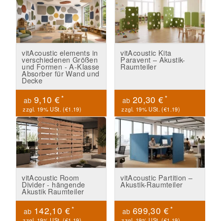
vitAcoustic elements in
vitAcoustic Kita
verschiedenen Größen
Paravent – Akustik-
und Formen - A-Klasse
Raumteiler
Absorber für Wand und
Decke
*
*
9,10 €
20,30 €
ab
ab
zzgl. 19% USt. (
€1.19
)
zzgl. 19% USt. (
€1.19
)
vitAcoustic Room
vitAcoustic Partition –
Divider - hängende
Akustik-Raumteiler
Akustik Raumteiler
*
*
142,10 €
699,30 €
ab
ab
zzgl. 19% USt. (
€1.19
)
zzgl. 19% USt. (
€1.19
)