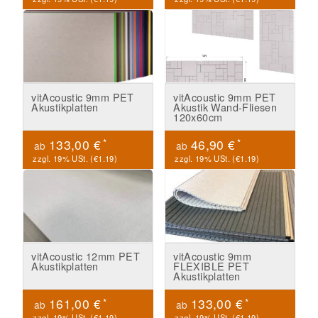
vitAcoustic 9mm PET
vitAcoustic 9mm PET
Akustikplatten
Akustik Wand-Fliesen
120x60cm
*
*
133,00 €
46,90 €
ab
ab
zzgl. 19% USt. (
€1.19
)
zzgl. 19% USt. (
€1.19
)
vitAcoustic 12mm PET
vitAcoustic 9mm
Akustikplatten
FLEXIBLE PET
Akustikplatten
*
*
161,00 €
133,00 €
ab
ab
zzgl. 19% USt. (
€1.19
)
zzgl. 19% USt. (
€1.19
)