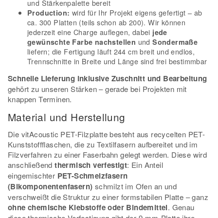
und Stärkenpalette bereit
wird für Ihr Projekt eigens gefertigt – ab
Production:
ca. 300 Platten (teils schon ab 200). Wir können
jederzeit eine Charge auflegen, dabei
jede
und
gewünschte Farbe nachstellen
Sondermaße
liefern; die Fertigung läuft 244 cm breit und endlos,
Trennschnitte in Breite und Länge sind frei bestimmbar
Schnelle Lieferung inklusive Zuschnitt und Bearbeitung
gehört zu unseren Stärken – gerade bei Projekten mit
knappen Terminen.
Material und Herstellung
Die vitAcoustic PET-Filzplatte besteht aus recycelten PET-
Kunststoffflaschen, die zu Textilfasern aufbereitet und im
Filzverfahren zu einer Faserbahn gelegt werden. Diese wird
anschließend
thermisch verfestigt
: Ein Anteil
eingemischter
PET-Schmelzfasern
(Bikomponentenfasern)
schmilzt im Ofen an und
verschweißt die Struktur zu einer formstabilen Platte – ganz
ohne chemische Klebstoffe oder Bindemittel
. Genau
diese thermische Verfestigung gibt der 9-mm-Platte ihre