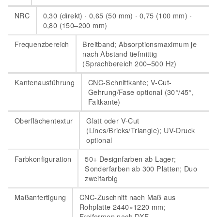
NRC
0,30 (direkt) · 0,65 (50 mm) · 0,75 (100 mm) ·
0,80 (150–200 mm)
Frequenzbereich
Breitband; Absorptionsmaximum je
nach Abstand tiefmittig
(Sprachbereich 200–500 Hz)
Kantenausführung
CNC-Schnittkante; V-Cut-
Gehrung/Fase optional (30°/45°,
Faltkante)
Oberflächentextur
Glatt oder V-Cut
(Lines/Bricks/Triangle); UV-Druck
optional
Farbkonfiguration
50+ Designfarben ab Lager;
Sonderfarben ab 300 Platten; Duo
zweifarbig
Maßanfertigung
CNC-Zuschnitt nach Maß aus
Rohplatte 2440×1220 mm;
Freiformen nach DXF