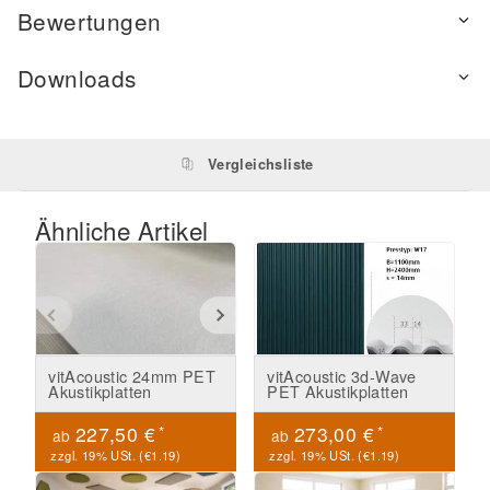
Bewertungen
Downloads
Vergleichsliste
Ähnliche Artikel
vitAcoustic 24mm PET
vitAcoustic 3d-Wave
Akustikplatten
PET Akustikplatten
*
*
227,50 €
273,00 €
ab
ab
zzgl. 19% USt. (
€1.19
)
zzgl. 19% USt. (
€1.19
)