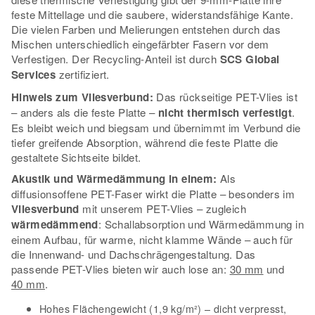
feste Mittellage und die saubere, widerstandsfähige Kante.
Die vielen Farben und Melierungen entstehen durch das
Mischen unterschiedlich eingefärbter Fasern vor dem
Verfestigen. Der Recycling-Anteil ist durch
SCS Global
Services
zertifiziert.
Hinweis zum Vliesverbund:
Das rückseitige PET-Vlies ist
– anders als die feste Platte –
nicht thermisch verfestigt
.
Es bleibt weich und biegsam und übernimmt im Verbund die
tiefer greifende Absorption, während die feste Platte die
gestaltete Sichtseite bildet.
Akustik und Wärmedämmung in einem:
Als
diffusionsoffene PET-Faser wirkt die Platte – besonders im
Vliesverbund
mit unserem PET-Vlies – zugleich
wärmedämmend
: Schallabsorption und Wärmedämmung in
einem Aufbau, für warme, nicht klamme Wände – auch für
die Innenwand- und Dachschrägengestaltung. Das
passende PET-Vlies bieten wir auch lose an:
30 mm
und
40 mm
.
Hohes Flächengewicht (1,9 kg/m²) – dicht verpresst,