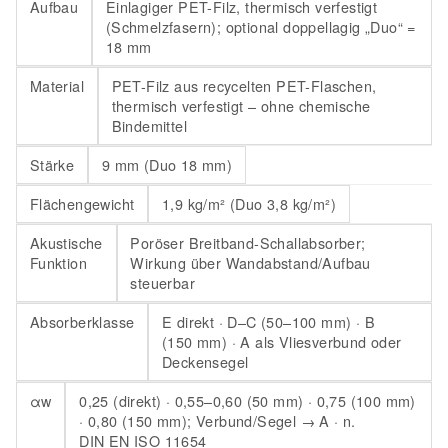
Aufbau
Einlagiger PET-Filz, thermisch verfestigt
(Schmelzfasern); optional doppellagig „Duo“ =
18 mm
Material
PET-Filz aus recycelten PET-Flaschen,
thermisch verfestigt – ohne chemische
Bindemittel
Stärke
9 mm (Duo 18 mm)
Flächengewicht
1,9 kg/m² (Duo 3,8 kg/m²)
Akustische
Poröser Breitband-Schallabsorber;
Funktion
Wirkung über Wandabstand/Aufbau
steuerbar
Absorberklasse
E direkt · D–C (50–100 mm) · B
(150 mm) · A als Vliesverbund oder
Deckensegel
αw
0,25 (direkt) · 0,55–0,60 (50 mm) · 0,75 (100 mm)
· 0,80 (150 mm); Verbund/Segel → A · n.
DIN EN ISO 11654