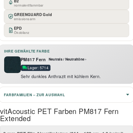
B2
normalentflammbar
GREENGUARD Gold
emissionsarm
EPD
Ökobilanz
IHRE GEWÄHLTE FARBE
PM817 Fern
Neutrals / Neutraltöne ›
Lager: 5714
Sehr dunkles Anthrazit mit kühlem Kern.
FARBFAMILIEN – ZUR AUSWAHL
vitAcoustic PET Farben PM817 Fern
Extended