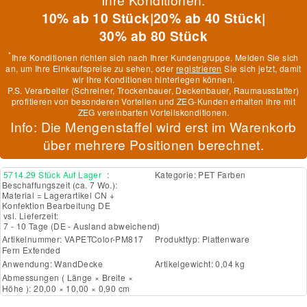
10% ab 10 Stück
|
20% ab 40 Stück
|
30% ab 80 Stück
*
Ihre Konditionen richten sich nach Ihrer Kundengruppe. Melden Sie sich
an, um Ihre Einkaufspreise zu sehen, oder
registrieren
Sie sich jetzt, damit
wir Ihre Konditionen hinterlegen können.
P.S. Verarbeiter (Schreiner, Trockenbauer, Deckenbauer, Raumausstatter)
profitieren von besonderen Vorteilen und ZEG-Kunden erhalten ihre mit
ZEG vereinbarten Vorteilskonditionen.
Info: Die Mengenstaffel wird erst im Warenkorb
über mehrere Positionen berechnet.
5714.29 Stück Auf Lager
:
Kategorie:
PET Farben
Beschaffungszeit (ca. 7 Wo.):
Material = Lagerartikel CN +
Konfektion Bearbeitung DE
vsl. Lieferzeit:
7 - 10 Tage
(DE - Ausland abweichend)
Artikelnummer:
VAPETColor-PM817
Produkttyp:
Plattenware
Fern Extended
Anwendung:
Wand
Decke
Artikelgewicht: 0,04 kg
Abmessungen ( Länge × Breite ×
Höhe ): 20,00 × 10,00 × 0,90 cm