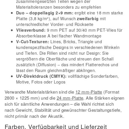
zusammengesetzten Teilen wegen der
Materialtoleranzen besonders zu empfehlen
ergibt eine 18 mm starke
Duo – doppellagig 2×9 mm:
Platte (3,8 kg/m²), auf Wunsch
mit
zweifarbig
unterschiedlicher Vorder- und Rückseite
9 mm PET auf 30/40 mm PET-Vlies für
Vliesverbund:
Absorberklasse A bei flacher Wandmontage
Lines, Bricks, Triangle und
V-Cut-Texturen:
kundenspezifische Designs in verschiedenen Winkeln
und Tiefen. Die Rillen sind nicht nur Design: Sie
vergrößern die Oberfläche und streuen den Schall
zusätzlich (Diffusion) – das mindert Flatterechos und
lässt den Raum gleichmäßiger abklingen.
vollflächige Sonderfarben,
UV-Direktdruck (CMYK):
Motive, Fotos oder Logos
Verwandte Materialstärken sind die
12 mm-Platte
(Format
2800 × 1225 mm) und die
24 mm-Platte
. Alle Stärken eignen
sich für sämtliche Anwendungen – die Wahl richtet sich
nach Gewicht, Stabilität und gewünschter Gestaltungstiefe,
nicht primär nach der Akustik.
Farben, Verfügbarkeit und Lieferzeit