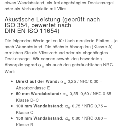
etwas Wandabstand, als frei abgehängtes Deckensegel
oder als Verbundplatte mit Vlies.
Akustische Leistung (geprüft nach
ISO 354, bewertet nach
DIN EN ISO 11654)
Die folgenden Werte gelten für flach montierte Platten – je
nach Wandabstand. Die höchste Absorption (Klasse A)
erreichen Sie als Vliesverbund oder als abgehängtes
Deckensegel. Wir nennen sowohl den bewerteten
Absorptionsgrad α
als auch den gebräuchlichen NRC-
w
Wert:
α
0,25 / NRC 0,30 –
Direkt auf der Wand:
w
Absorberklasse E
α
0,55–0,60 / NRC 0,65 –
50 mm Wandabstand:
w
Klasse D–C
α
0,75 / NRC 0,75 –
100 mm Wandabstand:
w
Klasse C
α
0,80 / NRC 0,80 –
150 mm Wandabstand:
w
Klasse B