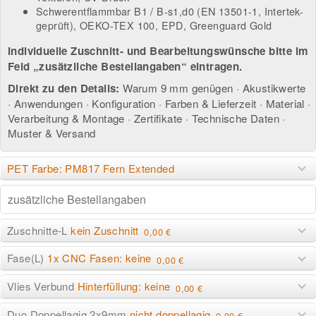
Schwerentflammbar B1 / B-s1,d0 (EN 13501-1, Intertek-
geprüft), OEKO-TEX 100, EPD, Greenguard Gold
Individuelle Zuschnitt- und Bearbeitungswünsche bitte im
Feld „zusätzliche Bestellangaben“ eintragen.
Direkt zu den Details:
Warum 9 mm genügen
·
Akustikwerte
·
Anwendungen
·
Konfiguration
·
Farben & Lieferzeit
·
Material
·
Verarbeitung & Montage
·
Zertifikate
·
Technische Daten
·
Muster & Versand
PET Farbe: PM817 Fern Extended
Zuschnitte-L
kein Zuschnitt
0,00 €
Fase(L)
1x CNC Fasen: keine
0,00 €
Vlies Verbund
Hinterfüllung: keine
0,00 €
Duo Doppellagig 2x9mm
nicht doppellagig
0,00 €