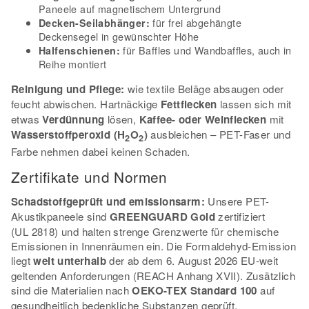
Paneele auf magnetischem Untergrund
für frei abgehängte
Decken-Seilabhänger:
Deckensegel in gewünschter Höhe
für Baffles und Wandbaffles, auch in
Halfenschienen:
Reihe montiert
Reinigung und Pflege:
wie textile Beläge absaugen oder
feucht abwischen. Hartnäckige
Fettflecken
lassen sich mit
etwas
Verdünnung
lösen,
Kaffee- oder Weinflecken
mit
Wasserstoffperoxid (H
O
)
ausbleichen – PET-Faser und
2
2
Farbe nehmen dabei keinen Schaden.
Zertifikate und Normen
Schadstoffgeprüft und emissionsarm:
Unsere PET-
Akustikpaneele sind
GREENGUARD Gold
zertifiziert
(UL 2818) und halten strenge Grenzwerte für chemische
Emissionen in Innenräumen ein. Die Formaldehyd-Emission
liegt
weit unterhalb
der ab dem 6. August 2026 EU-weit
geltenden Anforderungen (REACH Anhang XVII). Zusätzlich
sind die Materialien nach
OEKO-TEX Standard 100
auf
gesundheitlich bedenkliche Substanzen geprüft.