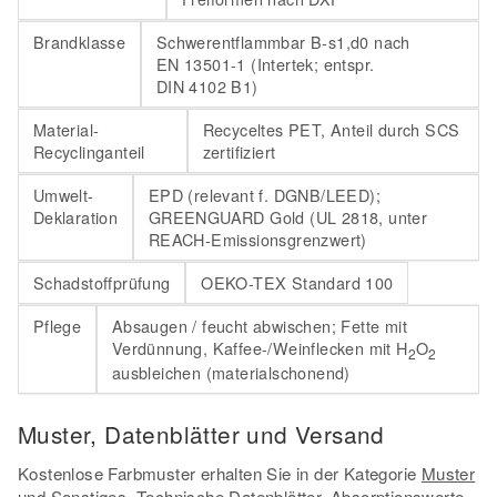
Brandklasse
Schwerentflammbar B-s1,d0 nach
EN 13501-1 (Intertek; entspr.
DIN 4102 B1)
Material-
Recyceltes PET, Anteil durch SCS
Recyclinganteil
zertifiziert
Umwelt-
EPD (relevant f. DGNB/LEED);
Deklaration
GREENGUARD Gold (UL 2818, unter
REACH-Emissionsgrenzwert)
Schadstoffprüfung
OEKO-TEX Standard 100
Pflege
Absaugen / feucht abwischen; Fette mit
Verdünnung, Kaffee-/Weinflecken mit H
O
2
2
ausbleichen (materialschonend)
Muster, Datenblätter und Versand
Kostenlose Farbmuster erhalten Sie in der Kategorie
Muster
und Sonstiges
. Technische Datenblätter, Absorptionswerte