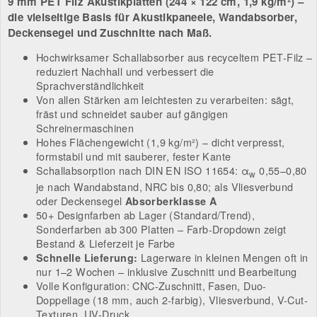
9 mm PET Filz Akustikplatten (
244 × 122 cm
,
1,9 kg/m²
) –
die vielseitige Basis für Akustikpaneele, Wandabsorber,
Deckensegel und Zuschnitte nach Maß.
Hochwirksamer Schallabsorber aus recyceltem PET-Filz –
reduziert Nachhall und verbessert die
Sprachverständlichkeit
Von allen Stärken am leichtesten zu verarbeiten: sägt,
fräst und schneidet sauber auf gängigen
Schreinermaschinen
Hohes Flächengewicht (1,9 kg/m²) – dicht verpresst,
formstabil und mit sauberer, fester Kante
Schallabsorption nach DIN EN ISO 11654: α
0,55–0,80
w
je nach Wandabstand, NRC bis 0,80; als Vliesverbund
oder Deckensegel
Absorberklasse A
50+ Designfarben ab Lager (Standard/Trend),
Sonderfarben ab 300 Platten – Farb-Dropdown zeigt
Bestand & Lieferzeit je Farbe
Lagerware in kleinen Mengen oft in
Schnelle Lieferung:
nur 1–2 Wochen – inklusive Zuschnitt und Bearbeitung
Volle Konfiguration: CNC-Zuschnitt, Fasen, Duo-
Doppellage (18 mm, auch 2-farbig), Vliesverbund, V-Cut-
Texturen, UV-Druck