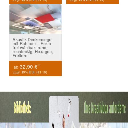
Akustik-Deckensegel
mit Rahmen – Form
frei wählbar: rund,
rechteckig, Hexagon,
Freiform
*
32,90 €
ab
zzgl. 19% USt. (
€1.19
)