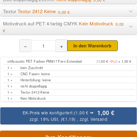
Textur
Textur 2412 Keine
0,00 €
Motivdruck auf PET 4-farbig CMYK
Kein Motivdruck
0,00
€
−
+
In den Warenkorb
vitAcoustic PET Farben PM817 Fern Extended
(1,00 €
-0%
)
→ 1,00 €
1 ×
kein Zuschnitt
1 ×
CNC Fasen: keine
1 ×
Hinterfüllung: keine
1 ×
nicht doppellagig
1 ×
Textur 2412 Keine
1 ×
Kein Motivdruck
1,00 €
EK-Preis wie konfiguriert:
(1,00 €
⇒
zzgl. 19% USt. (
€1.19
)
, zzgl.
Versand
Ihre Konditionen: