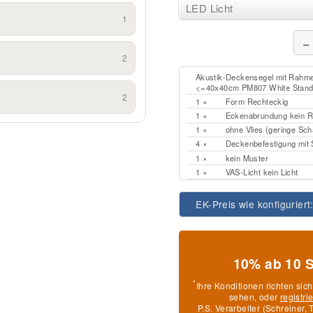
LED Licht
1
−
2
Akustik-Deckensegel mit Rahmen
<=40x40cm PM807 White Stand
2
1 ×
Form Rechteckig
1 ×
Eckenabrundung kein Ra
1 ×
ohne Vlies (geringe Sch
4 ×
Deckenbefestigung mit S
1 ×
kein Muster
1 ×
VAS-Licht kein Licht
EK-Preis wie konfiguriert
10% ab 10 
*
Ihre Konditionen richten sic
sehen, oder
registri
P.S. Verarbeiter (Schreiner