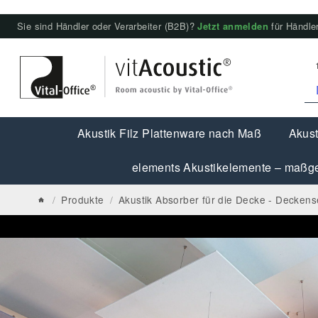
Sie sind Händler oder Verarbeiter (B2B)?
Jetzt anmelden
für Händler
Akustik Filz Plattenware nach Maß
Akust
elements Akustikelemente – maßge
/
Produkte
/
Akustik Absorber für die Decke - Deckens