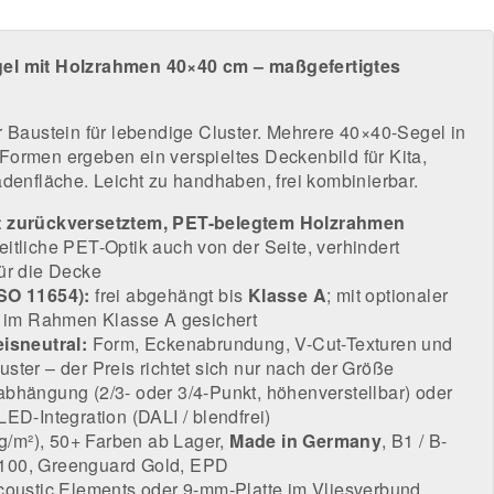
el mit Holzrahmen 40×40 cm – maßgefertigtes
r Baustein für lebendige Cluster. Mehrere 40×40-Segel in
ormen ergeben ein verspieltes Deckenbild für Kita,
adenfläche. Leicht zu handhaben, frei kombinierbar.
t zurückversetztem, PET-belegtem Holzrahmen
itliche PET-Optik auch von der Seite, verhindert
ür die Decke
SO 11654):
frei abgehängt bis
Klasse A
; mit optionaler
g im Rahmen Klasse A gesichert
eisneutral:
Form, Eckenabrundung, V-Cut-Texturen und
ster – der Preis richtet sich nur nach der Größe
abhängung (2/3- oder 3/4-Punkt, höhenverstellbar) oder
LED-Integration (DALI / blendfrei)
 kg/m²), 50+ Farben ab Lager,
Made in Germany
, B1 / B-
100, Greenguard Gold, EPD
coustic Elements
oder
9-mm-Platte im Vliesverbund