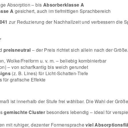
ige Absorption – bis
Absorberklasse A
asse A
gesichert, auch im tiefmittigen Sprachbereich
041
zur Reduzierung der Nachhallzeit und verbessern die Sp
r
d
preisneutral
– der Preis richtet sich allein nach der Größe
 Wolke/Freiform u. v. m. – beliebig kombinierbar
ion) – von scharfkantig bis weich gerundet
signs
(z. B. Lines) für Licht-Schatten-Tiefe
für grafische Effekte
maß ist innerhalb der Stufe frei wählbar. Die Wahl der Größe
ls
gemischte Cluster
besonders lebendig – ideal für verspie
gen mit ruhiger, dezenter Formensprache
viel Absorptionsfl