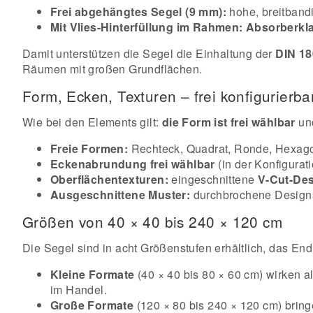
Frei abgehängtes Segel (9 mm):
hohe, breitband
Mit Vlies-Hinterfüllung im Rahmen:
Absorberkl
Damit unterstützen die Segel die Einhaltung der
DIN 18
Räumen mit großen Grundflächen.
Form, Ecken, Texturen – frei konfigurierba
Wie bei den Elements gilt:
die Form ist frei wählbar
un
Freie Formen:
Rechteck, Quadrat, Ronde, Hexagon,
Eckenabrundung frei wählbar
(in der Konfigurat
Oberflächentexturen:
eingeschnittene
V-Cut-De
Ausgeschnittene Muster:
durchbrochene Designs 
Größen von 40 × 40 bis 240 × 120 cm
Die Segel sind in acht Größenstufen erhältlich, das End
Kleine Formate
(40 × 40 bis 80 × 60 cm) wirken a
im Handel.
Große Formate
(120 × 80 bis 240 × 120 cm) brin