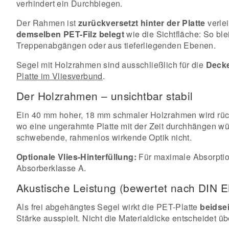
verhindert ein Durchbiegen.
Der Rahmen ist
zurückversetzt hinter der Platte
verlei
demselben PET-Filz belegt
wie die Sichtfläche: So ble
Treppenabgängen oder aus tieferliegenden Ebenen.
Segel mit Holzrahmen sind ausschließlich für die
Deck
Platte im Vliesverbund
.
Der Holzrahmen – unsichtbar stabil
Ein 40 mm hoher, 18 mm schmaler Holzrahmen wird rücks
wo eine ungerahmte Platte mit der Zeit durchhängen würd
schwebende, rahmenlos wirkende Optik nicht.
Optionale Vlies-Hinterfüllung:
Für maximale Absorptio
Absorberklasse A.
Akustische Leistung (bewertet nach DIN 
Als frei abgehängtes Segel wirkt die PET-Platte
beidsei
Stärke ausspielt. Nicht die Materialdicke entscheidet ü