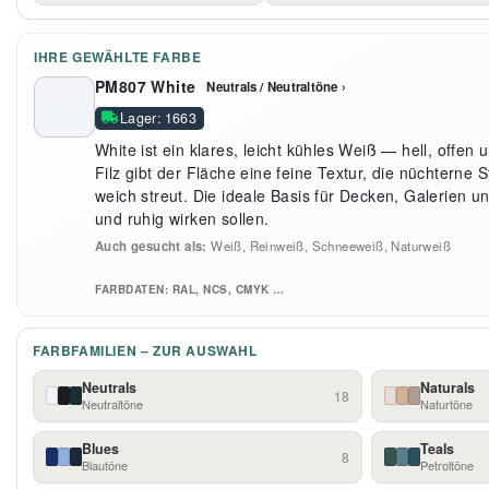
IHRE GEWÄHLTE FARBE
PM807 White
Neutrals / Neutraltöne ›
Lager: 1663
White ist ein klares, leicht kühles Weiß — hell, offen
Filz gibt der Fläche eine feine Textur, die nüchterne St
weich streut. Die ideale Basis für Decken, Galerien 
und ruhig wirken sollen.
Auch gesucht als:
Weiß, Reinweiß, Schneeweiß, Naturweiß
FARBDATEN: RAL, NCS, CMYK …
FARBFAMILIEN – ZUR AUSWAHL
Neutrals
Naturals
18
Neutraltöne
Naturtöne
Blues
Teals
8
Blautöne
Petroltöne