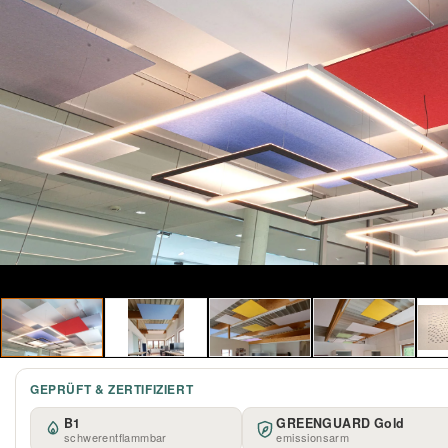
GEPRÜFT & ZERTIFIZIERT
B1
GREENGUARD Gold
schwerentflammbar
emissionsarm