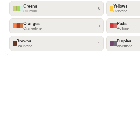
Greens
Yellows
8
Grüntöne
Gelbtöne
Oranges
Reds
3
Orangetöne
Rottöne
Browns
Purples
1
Brauntöne
Violetttöne