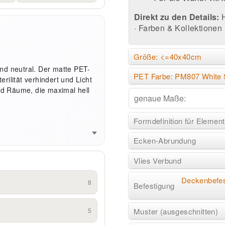
Direkt zu den Details:
·
Farben & Kollektionen
Größe: <=40x40cm
 und neutral. Der matte PET-
PET Farbe: PM807 White 
erilität verhindert und Licht
und Räume, die maximal hell
Formdefinition für Element
Ecken-Abrundung
Vlies Verbund
Deckenbefes
8
Befestigung
Muster (ausgeschnitten)
5