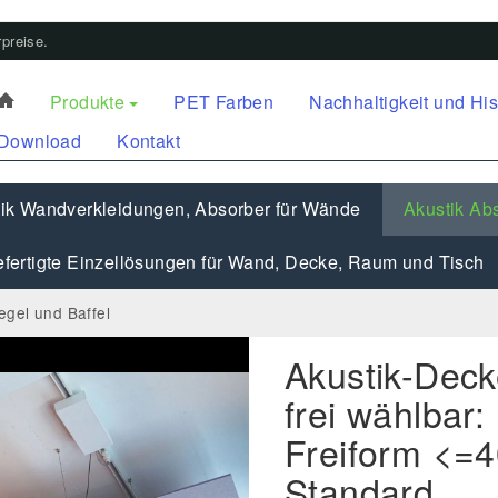
preise.
Produkte
PET Farben
Nachhaltigkeit und His
Download
Kontakt
ik Wandverkleidungen, Absorber für Wände
Akustik Abs
fertigte Einzellösungen für Wand, Decke, Raum und Tisch
egel und Baffel
Akustik-Dec
frei wählbar:
Freiform <=
Standard