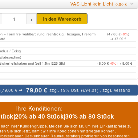
VAS-Licht kein Licht
0,00 €
+
In den Warenkorb
 – Form frei wählbar: rund, rechteckig, Hexagon, Freiform
(47,00 €
-0%
)
ard
→ 47,00 €
dius / Eckig
allabsorption)
icherheitshaken und Seil 1.5m [225 Stk]
(8,00 €
-0%
)
→ 8,00 €
79,00 €
:
(79,00 €
zzgl. 19% USt. (
€94.01
)
, zzgl.
Versand
⇒
Ihre Konditionen:
Stück
|
20% ab 40 Stück
|
30% ab 80 Stück
h nach Ihrer Kundengruppe. Melden Sie sich an, um Ihre Einkaufspreise zu
eren
Sie sich jetzt, damit wir Ihre Konditionen hinterlegen können.
, Trockenbauer, Deckenbauer, Raumausstatter) profitieren von besonderen