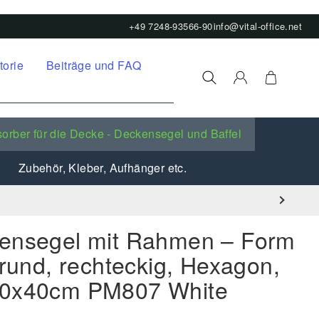
+49 7248-93566-90
info@vital-office.net
torie
Beiträge und FAQ
orber für die Decke - Deckensegel und Baffel
Zubehör, Kleber, Aufhänger etc.
kensegel mit Rahmen – Form
 rund, rechteckig, Hexagon,
40x40cm PM807 White