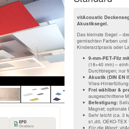
vitAcoustic Deckenseg
Akustiksegel.
Das kleinste Segel – de
gemischten Farben und F
Kinderarztpraxis oder L
9-mm-PET-Filz mi
(18×40 mm) – einhe
Durchbiegen; nur f
Akustik (DIN EN I
Vlies-Hinterfüllun
Frei wählbar & pr
ausgeschnittene Mu
Befestigung:
Seil
Magnet; optionale 
Sehr leicht (ca. 3
s1,d0, OEKO-TEX 
EPD
Ökobilanz
Für die Wand:
vitA