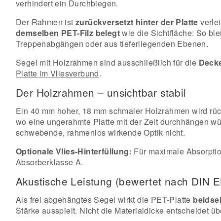
verhindert ein Durchbiegen.
Der Rahmen ist
zurückversetzt hinter der Platte
verlei
demselben PET-Filz belegt
wie die Sichtfläche: So ble
Treppenabgängen oder aus tieferliegenden Ebenen.
Segel mit Holzrahmen sind ausschließlich für die
Deck
Platte im Vliesverbund
.
Der Holzrahmen – unsichtbar stabil
Ein 40 mm hoher, 18 mm schmaler Holzrahmen wird rücks
wo eine ungerahmte Platte mit der Zeit durchhängen würd
schwebende, rahmenlos wirkende Optik nicht.
Optionale Vlies-Hinterfüllung:
Für maximale Absorptio
Absorberklasse A.
Akustische Leistung (bewertet nach DIN 
Als frei abgehängtes Segel wirkt die PET-Platte
beidsei
Stärke ausspielt. Nicht die Materialdicke entscheidet ü