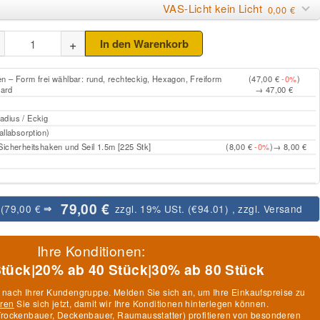
VAS-Licht kein Licht
0,00 €
+
In den Warenkorb
 – Form frei wählbar: rund, rechteckig, Hexagon, Freiform
(47,00 €
-0%
)
ard
→ 47,00 €
dius / Eckig
allabsorption)
icherheitshaken und Seil 1.5m [225 Stk]
(8,00 €
-0%
)
→ 8,00 €
79,00 €
:
(79,00 €
zzgl. 19% USt. (
€94.01
)
, zzgl.
Versand
⇒
Ihre Konditionen:
Stück
|
20% ab 40 Stück
|
30% ab 80 Stück
h nach Ihrer Kundengruppe. Melden Sie sich an, um Ihre Einkaufspreise zu
eren
Sie sich jetzt, damit wir Ihre Konditionen hinterlegen können.
, Trockenbauer, Deckenbauer, Raumausstatter) profitieren von besonderen