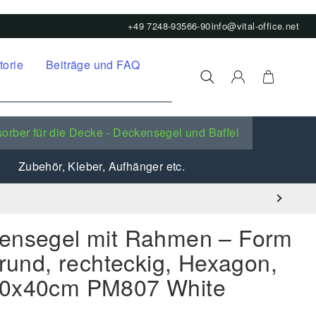
+49 7248-93566-90
info@vital-office.net
torie
Beiträge und FAQ
orber für die Decke - Deckensegel und Baffel
Zubehör, Kleber, Aufhänger etc.
kensegel mit Rahmen – Form
 rund, rechteckig, Hexagon,
40x40cm PM807 White