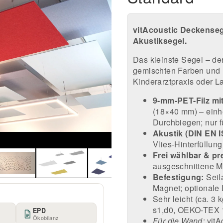
vitAcoustic Deckenseg
Akustiksegel.
Das kleinste Segel – de
gemischten Farben und F
Kinderarztpraxis oder L
9-mm-PET-Filz mi
(18×40 mm) – einhe
Durchbiegen; nur f
Akustik (DIN EN I
Vlies-Hinterfüllun
Frei wählbar & pr
ausgeschnittene Mu
Befestigung:
Seil
Magnet; optionale 
Sehr leicht (ca. 3
s1,d0, OEKO-TEX 
EPD
Ökobilanz
Für die Wand:
vitA