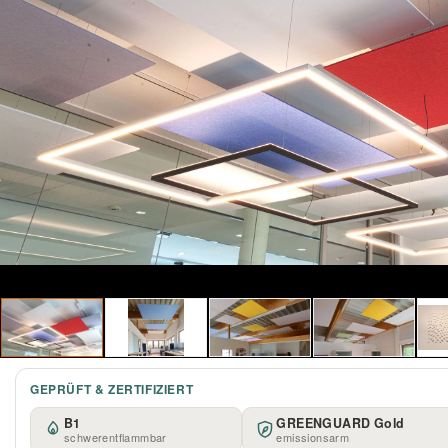
GEPRÜFT & ZERTIFIZIERT
B1
GREENGUARD Gold
schwerentflammbar
emissionsarm