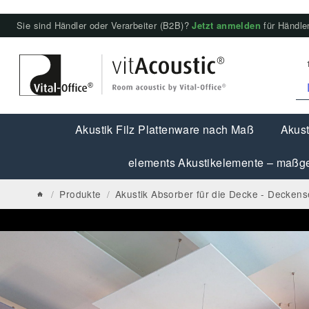
Sie sind Händler oder Verarbeiter (B2B)?
Jetzt anmelden
für Händler
Akustik Filz Plattenware nach Maß
Akust
elements Akustikelemente – maßge
/
Produkte
/
Akustik Absorber für die Decke - Deckens