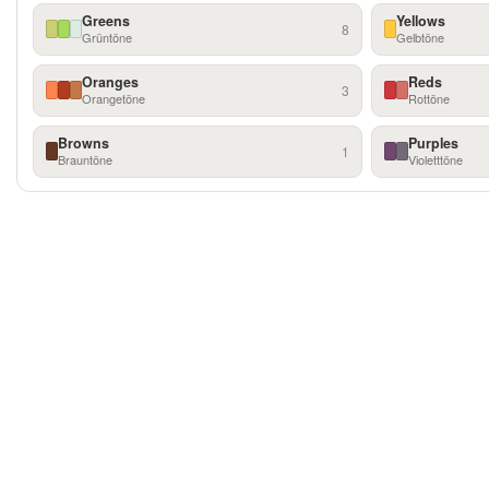
Greens
Yellows
8
Grüntöne
Gelbtöne
Oranges
Reds
3
Orangetöne
Rottöne
Browns
Purples
1
Brauntöne
Violetttöne