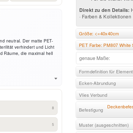
Direkt zu den Details:
·
Farben & Kollektionen
Größe: <=40x40cm
 und neutral. Der matte PET-
PET Farbe: PM807 White 
erilität verhindert und Licht
und Räume, die maximal hell
Formdefinition für Element
Ecken-Abrundung
Vlies Verbund
Deckenbefes
8
Befestigung
Muster (ausgeschnitten)
5