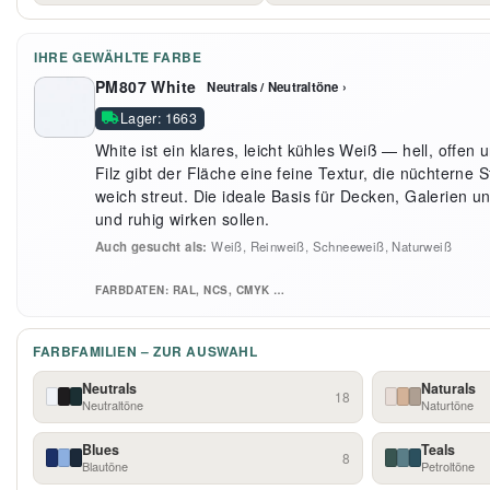
IHRE GEWÄHLTE FARBE
PM807 White
Neutrals / Neutraltöne ›
Lager: 1663
White ist ein klares, leicht kühles Weiß — hell, offen
Filz gibt der Fläche eine feine Textur, die nüchterne St
weich streut. Die ideale Basis für Decken, Galerien 
und ruhig wirken sollen.
Auch gesucht als:
Weiß, Reinweiß, Schneeweiß, Naturweiß
FARBDATEN: RAL, NCS, CMYK …
FARBFAMILIEN – ZUR AUSWAHL
Neutrals
Naturals
18
Neutraltöne
Naturtöne
Blues
Teals
8
Blautöne
Petroltöne