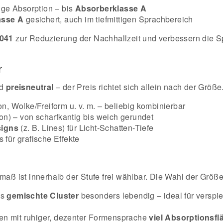
ige Absorption – bis
Absorberklasse A
asse A
gesichert, auch im tiefmittigen Sprachbereich
041
zur Reduzierung der Nachhallzeit und verbessern die Sp
r
d
preisneutral
– der Preis richtet sich allein nach der Größe
 Wolke/Freiform u. v. m. – beliebig kombinierbar
ion) – von scharfkantig bis weich gerundet
signs
(z. B. Lines) für Licht-Schatten-Tiefe
für grafische Effekte
maß ist innerhalb der Stufe frei wählbar. Die Wahl der Größe
ls
gemischte Cluster
besonders lebendig – ideal für verspie
gen mit ruhiger, dezenter Formensprache
viel Absorptionsfl