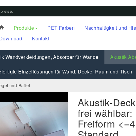
preise.
Produkte
PET Farben
Nachhaltigkeit und His
Download
Kontakt
ik Wandverkleidungen, Absorber für Wände
Akustik Abs
fertigte Einzellösungen für Wand, Decke, Raum und Tisch
egel und Baffel
Akustik-Dec
frei wählbar:
Freiform <=
Standard