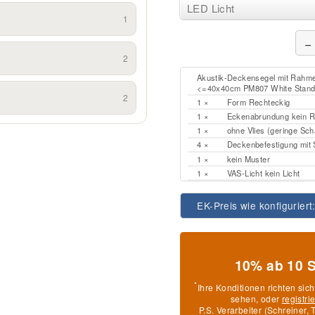
LED Licht
1
−
2
Akustik-Deckensegel mit Rahmen
<=40x40cm PM807 White Stand
2
1 ×
Form Rechteckig
1 ×
Eckenabrundung kein Ra
1 ×
ohne Vlies (geringe Sch
4 ×
Deckenbefestigung mit S
1 ×
kein Muster
1 ×
VAS-Licht kein Licht
EK-Preis wie konfiguriert
10% ab 10 
*
Ihre Konditionen richten sic
sehen, oder
registri
P.S. Verarbeiter (Schreiner