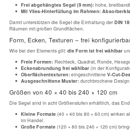
Frei abgehängtes Segel (9 mm):
hohe, breitband
Mit Vlies-Hinterfüllung im Rahmen:
Absorberkl
Damit unterstützen die Segel die Einhaltung der
DIN 18
Räumen mit großen Grundflächen.
Form, Ecken, Texturen – frei konfigurierba
Wie bei den Elements gilt:
die Form ist frei wählbar
un
Freie Formen:
Rechteck, Quadrat, Ronde, Hexagon,
Eckenabrundung frei wählbar
(in der Konfigurat
Oberflächentexturen:
eingeschnittene
V-Cut-De
Ausgeschnittene Muster:
durchbrochene Designs 
Größen von 40 × 40 bis 240 × 120 cm
Die Segel sind in acht Größenstufen erhältlich, das End
Kleine Formate
(40 × 40 bis 80 × 60 cm) wirken a
im Handel.
Große Formate
(120 × 80 bis 240 × 120 cm) brin