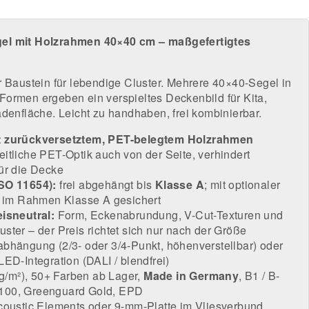
el mit Holzrahmen 40×40 cm – maßgefertigtes
r Baustein für lebendige Cluster. Mehrere 40×40-Segel in
ormen ergeben ein verspieltes Deckenbild für Kita,
adenfläche. Leicht zu handhaben, frei kombinierbar.
t zurückversetztem, PET-belegtem Holzrahmen
itliche PET-Optik auch von der Seite, verhindert
ür die Decke
SO 11654):
frei abgehängt bis
Klasse A
; mit optionaler
g im Rahmen Klasse A gesichert
eisneutral:
Form, Eckenabrundung, V-Cut-Texturen und
ster – der Preis richtet sich nur nach der Größe
abhängung (2/3- oder 3/4-Punkt, höhenverstellbar) oder
LED-Integration (DALI / blendfrei)
 kg/m²), 50+ Farben ab Lager,
Made in Germany
, B1 / B-
100, Greenguard Gold, EPD
coustic Elements
oder
9-mm-Platte im Vliesverbund