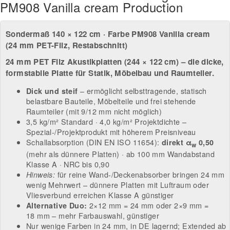
PM908 Vanilla cream Production
Sondermaß 140 × 122 cm · Farbe PM908 Vanilla cream
(24 mm PET-Filz, Restabschnitt)
24 mm PET Filz Akustikplatten (244 × 122 cm) – die dicke,
formstabile Platte für Statik, Möbelbau und Raumteiler.
– ermöglicht selbsttragende, statisch
Dick und steif
belastbare Bauteile, Möbelteile und frei stehende
Raumteiler (mit 9/12 mm nicht möglich)
3,5 kg/m² Standard · 4,0 kg/m² Projektdichte –
Spezial-/Projektprodukt mit höherem Preisniveau
Schallabsorption (DIN EN ISO 11654):
direkt α
0,50
w
(mehr als dünnere Platten) · ab 100 mm Wandabstand
Klasse A · NRC bis 0,90
für reine Wand-/Deckenabsorber bringen 24 mm
Hinweis:
wenig Mehrwert – dünnere Platten mit Luftraum oder
Vliesverbund erreichen Klasse A günstiger
2×12 mm = 24 mm oder 2×9 mm =
Alternative Duo:
18 mm – mehr Farbauswahl, günstiger
Nur wenige Farben in 24 mm, in DE lagernd; Extended ab