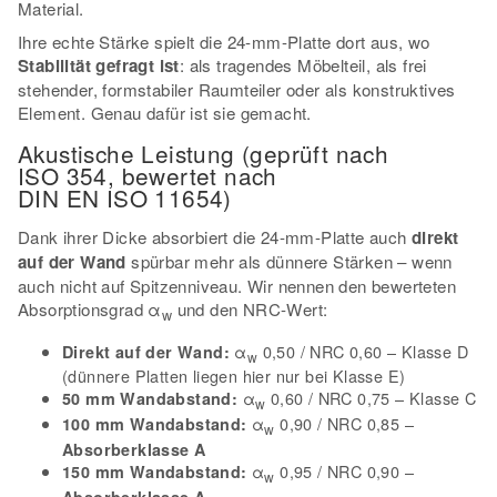
Material.
Ihre echte Stärke spielt die 24-mm-Platte dort aus, wo
Stabilität gefragt ist
: als tragendes Möbelteil, als frei
stehender, formstabiler Raumteiler oder als konstruktives
Element. Genau dafür ist sie gemacht.
Akustische Leistung (geprüft nach
ISO 354, bewertet nach
DIN EN ISO 11654)
Dank ihrer Dicke absorbiert die 24-mm-Platte auch
direkt
auf der Wand
spürbar mehr als dünnere Stärken – wenn
auch nicht auf Spitzenniveau. Wir nennen den bewerteten
Absorptionsgrad α
und den NRC-Wert:
w
α
0,50 / NRC 0,60 – Klasse D
Direkt auf der Wand:
w
(dünnere Platten liegen hier nur bei Klasse E)
α
0,60 / NRC 0,75 – Klasse C
50 mm Wandabstand:
w
α
0,90 / NRC 0,85 –
100 mm Wandabstand:
w
Absorberklasse A
α
0,95 / NRC 0,90 –
150 mm Wandabstand:
w