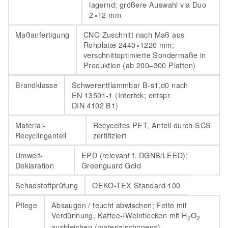
lagernd; größere Auswahl via Duo
2×12 mm
Maßanfertigung
CNC-Zuschnitt nach Maß aus
Rohplatte 2440×1220 mm;
verschnittoptimierte Sondermaße in
Produktion (ab 200–300 Platten)
Brandklasse
Schwerentflammbar B-s1,d0 nach
EN 13501-1 (Intertek; entspr.
DIN 4102 B1)
Material-
Recyceltes PET, Anteil durch SCS
Recyclinganteil
zertifiziert
Umwelt-
EPD (relevant f. DGNB/LEED);
Deklaration
Greenguard Gold
Schadstoffprüfung
OEKO-TEX Standard 100
Pflege
Absaugen / feucht abwischen; Fette mit
Verdünnung, Kaffee-/Weinflecken mit H
O
2
2
ausbleichen (materialschonend)