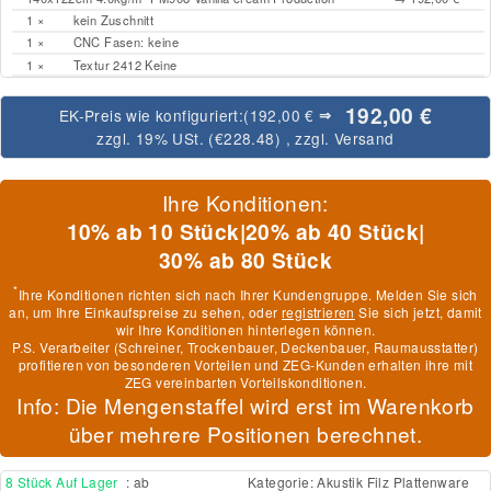
1 ×
kein Zuschnitt
1 ×
CNC Fasen: keine
1 ×
Textur 2412 Keine
192,00 €
EK-Preis wie konfiguriert:
(192,00 €
⇒
zzgl. 19% USt. (
€228.48
)
, zzgl.
Versand
Ihre Konditionen:
10% ab 10 Stück
|
20% ab 40 Stück
|
30% ab 80 Stück
*
Ihre Konditionen richten sich nach Ihrer Kundengruppe. Melden Sie sich
an, um Ihre Einkaufspreise zu sehen, oder
registrieren
Sie sich jetzt, damit
wir Ihre Konditionen hinterlegen können.
P.S. Verarbeiter (Schreiner, Trockenbauer, Deckenbauer, Raumausstatter)
profitieren von besonderen Vorteilen und ZEG-Kunden erhalten ihre mit
ZEG vereinbarten Vorteilskonditionen.
Info: Die Mengenstaffel wird erst im Warenkorb
über mehrere Positionen berechnet.
8 Stück Auf Lager
: ab
Kategorie:
Akustik Filz Plattenware