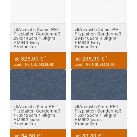
vitAcoustic 24mm PET
vitAcoustic 24mm PET
Filzplatten Sondermaß
Filzplatten Sondermaß
294x142cm 4.0kg/m²
294x102cm 4.0kg/m²
PM943 Ivory
PM943 Ivory
Production
Production
*
*
329,00 €
235,90 €
ab
ab
zzgl. 19% USt. (
€228.48
)
zzgl. 19% USt. (
€228.48
)
vitAcoustic 9mm PET
vitAcoustic 9mm PET
Filzplatten Sondermaß
Filzplatten Sondermaß
173x122cm 1,9kg/m²
153x122cm 1,9kg/m²
PM992 jeans
PM992 jeans
Production
Production
*
*
94,50 €
83,30 €
ab
ab