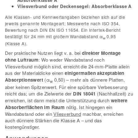
Absorberklasse A
Vliesverbund oder Deckensegel:
Absorberklasse A
Alle Klassen- und Kennwertangaben beziehen sich auf die
jeweils genannte Montageart; Messwerte nach ISO 354,
Bewertung nach DIN EN ISO 11654. Ein Intertek-Bericht
bestätigt für 24 mm mit großem Wandabstand α
0,95
w
(Klasse A).
Der praktische Nutzen liegt v. a. bei
direkter Montage
ohne Luftraum
: Wo weder Wandabstand noch
Vliesverbund möglich sind, erreicht die 24-mm-Platte allein
aus der Materialdicke einen
einigermaßen akzeptablen
Absorptionswert
(α
0,50) – mehr als dünnere Platten,
w
aber keinen Spitzenwert. Für eine spürbare Verbesserung
reicht das; um die Zielwerte der
DIN 18041
(Nachhallzeit) zu
erreichen, ist dann meist die Unterstützung durch
weitere
Absorberflächen im Raum
nötig. Ist hingegen ein
Wandabstand oder ein
Vliesverbund
machbar, erreichen
auch dünnere Stärken die Klasse A – und das
kostengünstiger.
Anwendungen