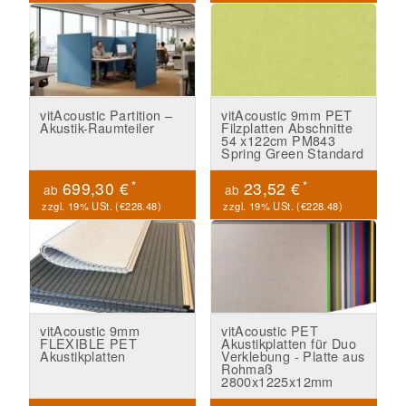
vitAcoustic Partition –
vitAcoustic 9mm PET
Akustik-Raumteiler
Filzplatten Abschnitte
54 x122cm PM843
Spring Green Standard
*
*
699,30 €
23,52 €
ab
ab
zzgl. 19% USt. (
€228.48
)
zzgl. 19% USt. (
€228.48
)
vitAcoustic 9mm
vitAcoustic PET
FLEXIBLE PET
Akustikplatten für Duo
Akustikplatten
Verklebung - Platte aus
Rohmaß
2800x1225x12mm