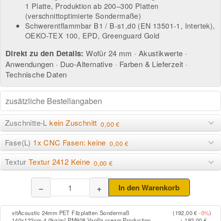
1 Platte, Produktion ab 200–300 Platten
(verschnittoptimierte Sondermaße)
Schwerentflammbar B1 / B-s1,d0 (EN 13501-1, Intertek),
OEKO-TEX 100, EPD, Greenguard Gold
Direkt zu den Details:
Wofür 24 mm
·
Akustikwerte
·
Anwendungen
·
Duo-Alternative
·
Farben & Lieferzeit
·
Technische Daten
Zuschnitte-L
kein Zuschnitt
0,00 €
Fase(L)
1x CNC Fasen: keine
0,00 €
Textur
Textur 2412 Keine
0,00 €
−
+
In den Warenkorb
vitAcoustic 24mm PET Filzplatten Sondermaß
(192,00 €
-0%
)
140x122cm 4.0kg/m² PM908 Vanilla cream Production
→ 192,00 €