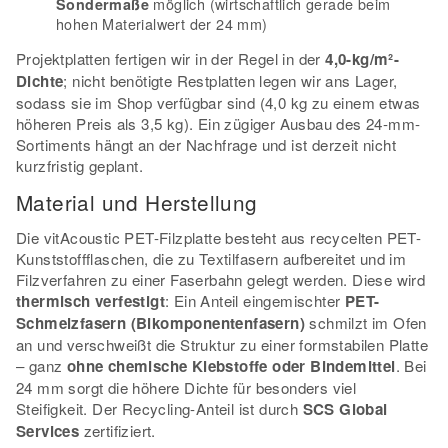
möglich (wirtschaftlich gerade beim
Sondermaße
hohen Materialwert der 24 mm)
Projektplatten fertigen wir in der Regel in der
4,0-kg/m²-
Dichte
; nicht benötigte Restplatten legen wir ans Lager,
sodass sie im Shop verfügbar sind (4,0 kg zu einem etwas
höheren Preis als 3,5 kg). Ein zügiger Ausbau des 24-mm-
Sortiments hängt an der Nachfrage und ist derzeit nicht
kurzfristig geplant.
Material und Herstellung
Die vitAcoustic PET-Filzplatte besteht aus recycelten PET-
Kunststoffflaschen, die zu Textilfasern aufbereitet und im
Filzverfahren zu einer Faserbahn gelegt werden. Diese wird
thermisch verfestigt
: Ein Anteil eingemischter
PET-
Schmelzfasern (Bikomponentenfasern)
schmilzt im Ofen
an und verschweißt die Struktur zu einer formstabilen Platte
– ganz
ohne chemische Klebstoffe oder Bindemittel
. Bei
24 mm sorgt die höhere Dichte für besonders viel
Steifigkeit. Der Recycling-Anteil ist durch
SCS Global
Services
zertifiziert.