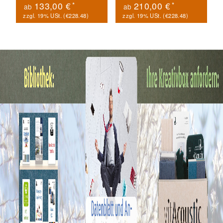
*
*
133,00 €
210,00 €
ab
ab
zzgl. 19% USt. (
€228.48
)
zzgl. 19% USt. (
€228.48
)