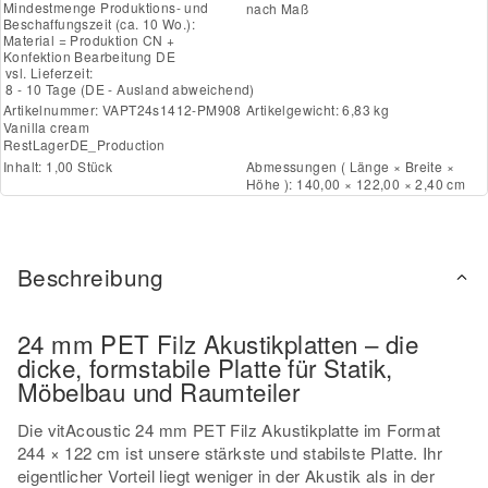
Mindestmenge Produktions- und
nach Maß
Beschaffungszeit (ca. 10 Wo.):
Material = Produktion CN +
Konfektion Bearbeitung DE
vsl. Lieferzeit:
8 - 10 Tage
(DE - Ausland abweichend)
Artikelnummer:
VAPT24s1412-PM908
Artikelgewicht: 6,83 kg
Vanilla cream
RestLagerDE_Production
Inhalt: 1,00 Stück
Abmessungen ( Länge × Breite ×
Höhe ): 140,00 × 122,00 × 2,40 cm
Beschreibung
24 mm PET Filz Akustikplatten – die
dicke, formstabile Platte für Statik,
Möbelbau und Raumteiler
Die vitAcoustic 24 mm PET Filz Akustikplatte im Format
244 × 122 cm ist unsere stärkste und stabilste Platte. Ihr
eigentlicher Vorteil liegt weniger in der Akustik als in der