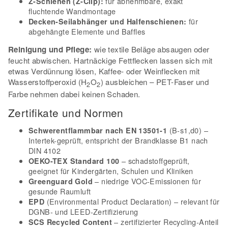
für abnehmbare, exakt
Z-Schienen (Z-Clip):
fluchtende Wandmontage
für
Decken-Seilabhänger und Halfenschienen:
abgehängte Elemente und Baffles
Reinigung und Pflege:
wie textile Beläge absaugen oder
feucht abwischen. Hartnäckige Fettflecken lassen sich mit
etwas Verdünnung lösen, Kaffee- oder Weinflecken mit
Wasserstoffperoxid (H
O
) ausbleichen – PET-Faser und
2
2
Farbe nehmen dabei keinen Schaden.
Zertifikate und Normen
(B-s1,d0) –
Schwerentflammbar nach EN 13501-1
Intertek-geprüft, entspricht der Brandklasse B1 nach
DIN 4102
– schadstoffgeprüft,
OEKO-TEX Standard 100
geeignet für Kindergärten, Schulen und Kliniken
– niedrige VOC-Emissionen für
Greenguard Gold
gesunde Raumluft
(Environmental Product Declaration) – relevant für
EPD
DGNB- und LEED-Zertifizierung
– zertifizierter Recycling-Anteil
SCS Recycled Content