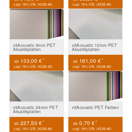
zzgl. 19% USt. (
€228.48
)
zzgl. 19% USt. (
€228.48
)
vitAcoustic 9mm PET
vitAcoustic 12mm PET
Akustikplatten
Akustikplatten
*
*
133,00 €
161,00 €
ab
ab
zzgl. 19% USt. (
€228.48
)
zzgl. 19% USt. (
€228.48
)
vitAcoustic 24mm PET
vitAcoustic PET Farben
Akustikplatten
*
*
227,50 €
0,70 €
ab
ab
zzgl. 19% USt. (
€228.48
)
zzgl. 19% USt. (
€228.48
)