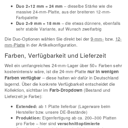
– dieselbe Stärke wie die
Duo 2×12 mm = 24 mm
massive 24-mm-Platte, aus der breiteren 12-mm-
Farbpalette
– die etwas dünnere, ebenfalls
Duo 2×9 mm = 18 mm
sehr stabile Variante, auf Wunsch zweifarbig
Die Duo-Optionen wählen Sie direkt bei der
9-mm-
bzw.
12-
mm-Platte
in der Artikelkonfiguration.
Farben, Verfügbarkeit und Lieferzeit
Weil ein umfangreiches 24-mm-Lager über 50+ Farben sehr
kostenintensiv wäre, ist die 24-mm-Platte
nur in wenigen
Farben verfügbar
– diese halten wir dafür in Deutschland
lagernd. Über die konkrete Verfügbarkeit entscheidet die
Kollektion, sichtbar im
Farb-Dropdown
(Bestand und
Lieferzeit je Farbe):
ab 1 Platte lieferbar (Lagerware beim
Extended:
Hersteller bzw. unsere DE-Bestände)
Eigenfertigung ab ca. 200–300 Platten
Produktion:
pro Farbe – hier sind
verschnittoptimierte