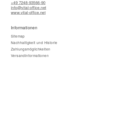
+49 7248-93566-90
info@vital-office.net
www.vital-office.net
Informationen
Sitemap
Nachhaltigkeit und Historie
Zahlungsmöglichkeiten
Versandinformationen
Gesetzliche Informationen
Impressum
AGB
Datenschutz
Widerrufsbelehrung & Widerrufsformular