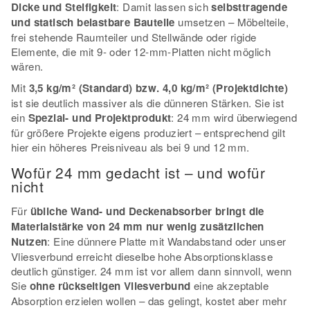
Dicke und Steifigkeit
: Damit lassen sich
selbsttragende
und statisch belastbare Bauteile
umsetzen – Möbelteile,
frei stehende Raumteiler und Stellwände oder rigide
Elemente, die mit 9- oder 12-mm-Platten nicht möglich
wären.
Mit
3,5 kg/m² (Standard) bzw. 4,0 kg/m² (Projektdichte)
ist sie deutlich massiver als die dünneren Stärken. Sie ist
ein
Spezial- und Projektprodukt
: 24 mm wird überwiegend
für größere Projekte eigens produziert – entsprechend gilt
hier ein höheres Preisniveau als bei 9 und 12 mm.
Wofür 24 mm gedacht ist – und wofür
nicht
Für
übliche Wand- und Deckenabsorber bringt die
Materialstärke von 24 mm nur wenig zusätzlichen
Nutzen
: Eine dünnere Platte mit Wandabstand oder unser
Vliesverbund erreicht dieselbe hohe Absorptionsklasse
deutlich günstiger. 24 mm ist vor allem dann sinnvoll, wenn
Sie
ohne rückseitigen Vliesverbund
eine akzeptable
Absorption erzielen wollen – das gelingt, kostet aber mehr