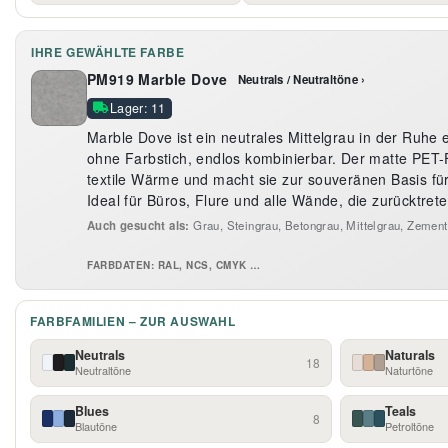
IHRE GEWÄHLTE FARBE
PM919 Marble Dove
Neutrals / Neutraltöne ›
Lager: 11
Marble Dove ist ein neutrales Mittelgrau in der Ruhe
ohne Farbstich, endlos kombinierbar. Der matte PET-F
textile Wärme und macht sie zur souveränen Basis fü
Ideal für Büros, Flure und alle Wände, die zurücktrete
Auch gesucht als:
Grau, Steingrau, Betongrau, Mittelgrau, Zemen
FARBDATEN: RAL, NCS, CMYK …
FARBFAMILIEN – ZUR AUSWAHL
Neutrals
Naturals
18
Neutraltöne
Naturtöne
Blues
Teals
8
Blautöne
Petroltöne