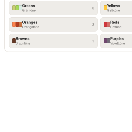
Greens
Yellows
8
Grüntöne
Gelbtöne
Oranges
Reds
3
Orangetöne
Rottöne
Browns
Purples
1
Brauntöne
Violetttöne