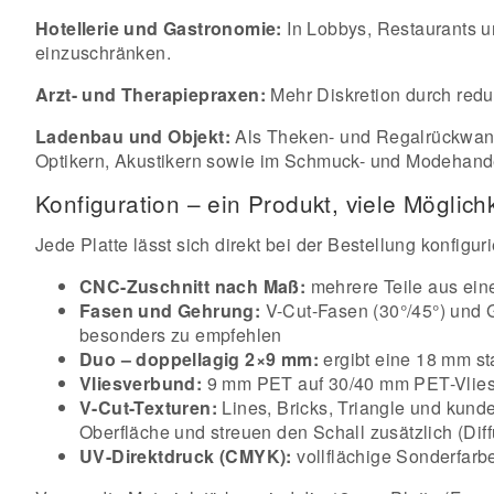
Hotellerie und Gastronomie:
In Lobbys, Restaurants u
einzuschränken.
Arzt- und Therapiepraxen:
Mehr Diskretion durch redu
Ladenbau und Objekt:
Als Theken- und Regalrückwand,
Optikern, Akustikern sowie im Schmuck- und Modehand
Konfiguration – ein Produkt, viele Möglich
Jede Platte lässt sich direkt bei der Bestellung konfi
CNC-Zuschnitt nach Maß:
mehrere Teile aus eine
Fasen und Gehrung:
V-Cut-Fasen (30°/45°) und 
besonders zu empfehlen
Duo – doppellagig 2×9 mm:
ergibt eine 18 mm st
Vliesverbund:
9 mm PET auf 30/40 mm PET-Vlies 
V-Cut-Texturen:
Lines, Bricks, Triangle und kund
Oberfläche und streuen den Schall zusätzlich (Dif
UV-Direktdruck (CMYK):
vollflächige Sonderfarb