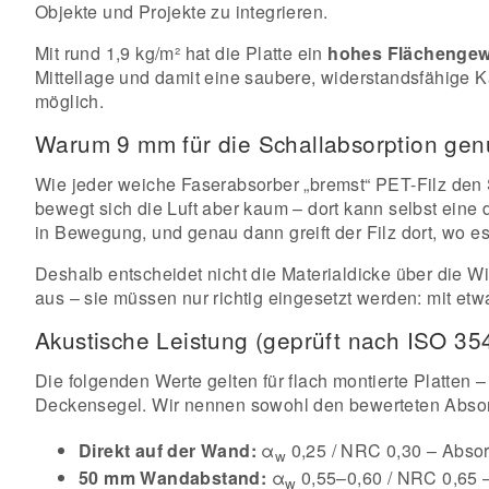
Objekte und Projekte zu integrieren.
Mit rund 1,9 kg/m² hat die Platte ein
hohes Flächengew
Mittellage und damit eine saubere, widerstandsfähige 
möglich.
Warum 9 mm für die Schallabsorption ge
Wie jeder weiche Faserabsorber „bremst“ PET-Filz den Sc
bewegt sich die Luft aber kaum – dort kann selbst eine 
in Bewegung, und genau dann greift der Filz dort, wo 
Deshalb entscheidet nicht die Materialdicke über die W
aus – sie müssen nur richtig eingesetzt werden: mit et
Akustische Leistung (geprüft nach ISO 3
Die folgenden Werte gelten für flach montierte Platten
Deckensegel. Wir nennen sowohl den bewerteten Abso
Direkt auf der Wand:
α
0,25 / NRC 0,30 – Abso
w
50 mm Wandabstand:
α
0,55–0,60 / NRC 0,65 
w