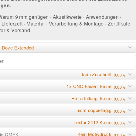
agen.
Warum 9 mm genügen
·
Akustikwerte
·
Anwendungen
·
Lieferzeit
·
Material
·
Verarbeitung & Montage
·
Zertifikate
·
er & Versand
e Dove Extended
kein Zuschnitt
0,00 €
1x CNC Fasen: keine
0,00 €
Hinterfüllung: keine
0,00 €
nicht doppellagig
0,00 €
Textur 2412 Keine
0,00 €
Kein Motivdruck
rbig CMYK
0,00 €