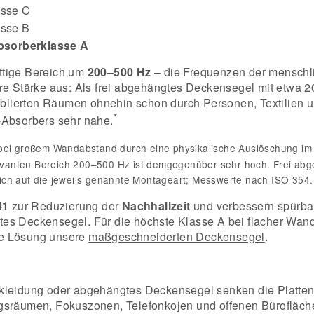
asse C
asse B
bsorberklasse A
ittige Bereich um
200–500 Hz
– die Frequenzen der menschli
hre Stärke aus: Als frei abgehängtes Deckensegel mit etwa 
lierten Räumen ohnehin schon durch Personen, Textilien u
*
-Absorbers sehr nahe.
ei großem Wandabstand durch eine physikalische Auslöschung im 
levanten Bereich 200–500 Hz ist demgegenüber sehr hoch. Frei ab
ch auf die jeweils genannte Montageart; Messwerte nach ISO 354.
41
zur Reduzierung der
Nachhallzeit
und verbessern spürbar
tes Deckensegel. Für die höchste Klasse A bei flacher Wa
te Lösung unsere
maßgeschneiderten Deckensegel
.
leidung oder abgehängtes Deckensegel senken die Platten
ngsräumen, Fokuszonen, Telefonkojen und offenen Bürofläch