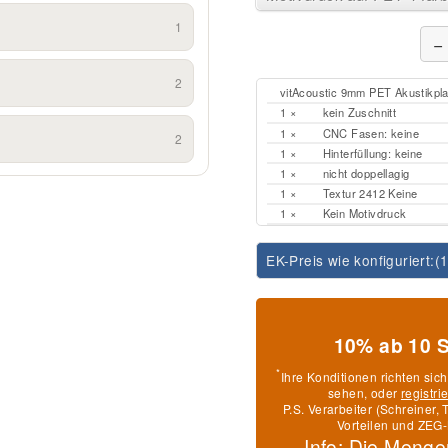
1
−
2
vitAcoustic 9mm PET Akustikpl
1 ×
kein Zuschnitt
1 ×
CNC Fasen: keine
2
1 ×
Hinterfüllung: keine
1 ×
nicht doppellagig
1 ×
Textur 2412 Keine
1 ×
Kein Motivdruck
EK-Preis wie konfiguriert:
(
10% ab 10 
*
Ihre Konditionen richten sic
sehen, oder
registri
P.S. Verarbeiter (Schreiner
Vorteilen und ZEG-
Info: Die Menge