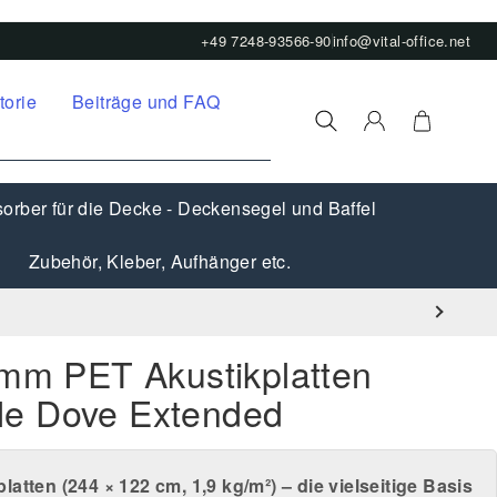
+49 7248-93566-90
info@vital-office.net
torie
Beiträge und FAQ
orber für die Decke - Deckensegel und Baffel
Zubehör, Kleber, Aufhänger etc.
9mm PET Akustikplatten
e Dove Extended
latten (
244 × 122 cm
,
1,9 kg/m²
) – die vielseitige Basis