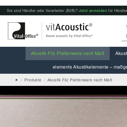
Sie sind Händler oder Verarbeiter (B2B)?
Jetzt anmelden
für Händler
Akustik Filz Plattenware nach Maß
Akust
elements Akustikelemente – maßge
/
Produkte
/
Akustik Filz Plattenware nach Maß