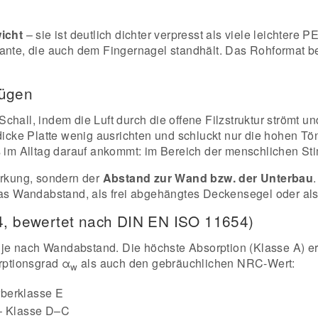
icht
– sie ist deutlich dichter verpresst als viele leichtere P
Kante, die auch dem Fingernagel standhält. Das Rohformat b
nügen
hall, indem die Luft durch die offene Filzstruktur strömt un
dicke Platte wenig ausrichten und schluckt nur die hohen Tö
es im Alltag darauf ankommt: im Bereich der menschlichen S
irkung, sondern der
Abstand zur Wand bzw. der Unterbau
was Wandabstand, als frei abgehängtes Deckensegel oder als 
54, bewertet nach DIN EN ISO 11654)
 – je nach Wandabstand. Die höchste Absorption (Klasse A) e
rptionsgrad α
als auch den gebräuchlichen NRC-Wert:
w
rberklasse E
– Klasse D–C