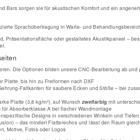
nd Bars sorgen sie für akustischen Komfort und ein angen
zierte Sprachübertragung in Warte- und Behandlungsbereich
 Präsentationsfläche oder gestaltetes Akustikpaneel – beso
el.
keiten
gurieren. Die Optionen bilden unsere CNC-Bearbeitung ab und 
r Platte, bis hin zu Freiformen nach DXF
Gehrung-Faltkanten für saubere Ecken und Stöße – bei zus
arke Platte (3,8 kg/m²), auf Wunsch
zweifarbig
mit unterschi
für Absorberklasse A bei flacher Wandmontage
enspezifische Designs in verschiedenen Winkeln und Tiefen. 
fusion) – das mindert Flatterechos und lässt den Raum glei
en, Motive, Fotos oder Logos