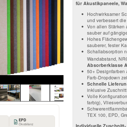
für Akustikpaneele, W
Hochwirksamer Sch
und verbessert die
Von allen Stärken a
sauber auf gängig
Hohes Flächengewic
sauberer, fester K
Schallabsorption 
Wandabstand, NRC 
Absorberklasse 
50+ Designfarben 
Farb-Dropdown zeig
Schnelle Lieferun
inklusive Zuschnit
Volle Konfigurati
farbig), Vliesverb
Schwerentflammbar 
TEX 100, EPD, Gr
EPD
Ökobilanz
Individuelle Zuschnitt