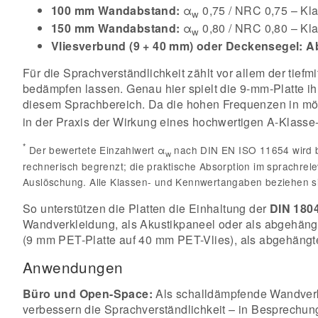
100 mm Wandabstand:
α
0,75 / NRC 0,75 – Kl
w
150 mm Wandabstand:
α
0,80 / NRC 0,80 – Kl
w
Vliesverbund (9 + 40 mm) oder Deckensegel:
A
Für die Sprachverständlichkeit zählt vor allem der tiefm
bedämpfen lassen. Genau hier spielt die 9-mm-Platte i
diesem Sprachbereich. Da die hohen Frequenzen in möb
in der Praxis der Wirkung eines hochwertigen A-Klasse
*
Der bewertete Einzahlwert α
nach DIN EN ISO 11654 wird b
w
rechnerisch begrenzt; die praktische Absorption im sprachre
Auslöschung. Alle Klassen- und Kennwertangaben beziehen si
So unterstützen die Platten die Einhaltung der
DIN 180
Wandverkleidung, als Akustikpaneel oder als abgehäng
(9 mm PET-Platte auf 40 mm PET-Vlies), als abgehäng
Anwendungen
Büro und Open-Space:
Als schalldämpfende Wandverk
verbessern die Sprachverständlichkeit – in Besprechu