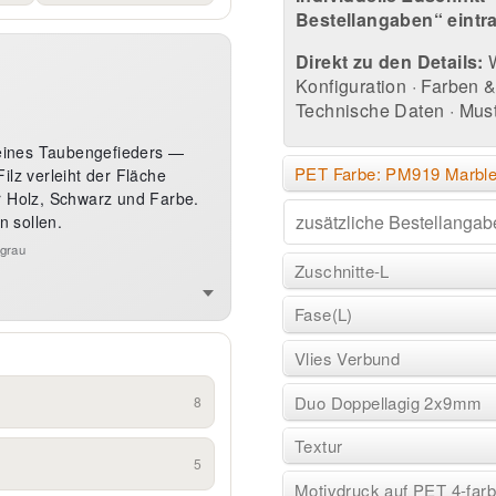
Bestellangaben“ eintr
Direkt zu den Details:
Konfiguration
·
Farben & 
Technische Daten
·
Must
 eines Taubengefieders —
PET Farbe: PM919 Marbl
ilz verleiht der Fläche
r Holz, Schwarz und Farbe.
n sollen.
tgrau
Zuschnitte-L
Fase(L)
Vlies Verbund
Duo Doppellagig 2x9mm
8
Textur
5
Motivdruck auf PET 4-fa