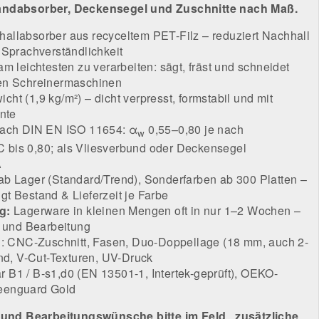
andabsorber, Deckensegel und Zuschnitte nach Maß.
allabsorber aus recyceltem PET-Filz – reduziert Nachhall
 Sprachverständlichkeit
m leichtesten zu verarbeiten: sägt, fräst und schneidet
en Schreinermaschinen
ht (1,9 kg/m²) – dicht verpresst, formstabil und mit
ante
nach DIN EN ISO 11654: α
0,55–0,80 je nach
w
bis 0,80; als Vliesverbund oder Deckensegel
A
ab Lager (Standard/Trend), Sonderfarben ab 300 Platten –
t Bestand & Lieferzeit je Farbe
g:
Lagerware in kleinen Mengen oft in nur 1–2 Wochen –
t und Bearbeitung
on: CNC-Zuschnitt, Fasen, Duo-Doppellage (18 mm, auch 2-
und, V-Cut-Texturen, UV-Druck
B1 / B-s1,d0 (EN 13501-1, Intertek-geprüft), OEKO-
eenguard Gold
- und Bearbeitungswünsche bitte im Feld „zusätzliche