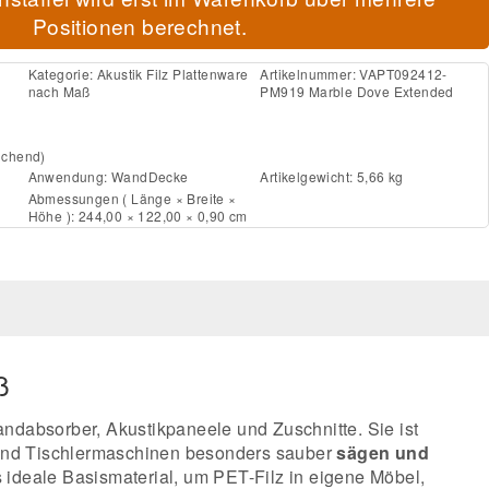
Positionen berechnet.
Kategorie:
Akustik Filz Plattenware
Artikelnummer:
VAPT092412-
nach Maß
PM919 Marble Dove Extended
ichend)
Anwendung:
Wand
Decke
Artikelgewicht: 5,66 kg
Abmessungen ( Länge × Breite ×
Höhe ): 244,00 × 122,00 × 0,90 cm
ß
Wandabsorber, Akustikpaneele und Zuschnitte. Sie ist
- und Tischlermaschinen besonders sauber
sägen und
as ideale Basismaterial, um PET-Filz in eigene Möbel,