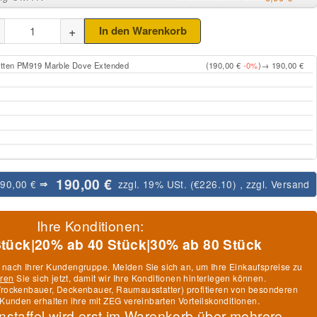
+
In den Warenkorb
atten PM919 Marble Dove Extended
(190,00 €
-0%
)
→ 190,00 €
190,00 €
190,00 €
zzgl. 19% USt. (
€226.10
)
, zzgl.
Versand
⇒
Ihre Konditionen:
Stück
|
20% ab 40 Stück
|
30% ab 80 Stück
h nach Ihrer Kundengruppe. Melden Sie sich an, um Ihre Einkaufspreise zu
eren
Sie sich jetzt, damit wir Ihre Konditionen hinterlegen können.
, Trockenbauer, Deckenbauer, Raumausstatter) profitieren von besonderen
Kunden erhalten ihre mit ZEG vereinbarten Vorteilskonditionen.
nstaffel wird erst im Warenkorb über mehrere