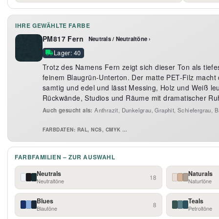
IHRE GEWÄHLTE FARBE
PM817 Fern
Neutrals / Neutraltöne ›
Lager: 40
Trotz des Namens Fern zeigt sich dieser Ton als tiefes
feinem Blaugrün-Unterton. Der matte PET-Filz mach
samtig und edel und lässt Messing, Holz und Weiß leu
Rückwände, Studios und Räume mit dramatischer Ru
Auch gesucht als:
Anthrazit, Dunkelgrau, Graphit, Schiefergrau, B
FARBDATEN: RAL, NCS, CMYK …
FARBFAMILIEN – ZUR AUSWAHL
Neutrals
Naturals
18
Neutraltöne
Naturtöne
Blues
Teals
8
Blautöne
Petroltöne