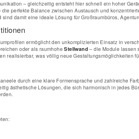
kation – gleichzeitig entsteht hier schnell ein hoher Ger
 die perfekte Balance zwischen Austausch und konzentriert
und sind damit eine ideale Lösung für Großraumbüros, Agent
titionen
umprofilen ermöglicht den unkomplizierten Einsatz in versc
ereichen oder als raumhohe
Stellwand
– die Module lassen 
n realisierbar, was völlig neue Gestaltungsmöglichkeiten fü
aneele durch eine klare Formensprache und zahlreiche Farb
itig ästhetische Lösungen, die sich harmonisch in jedes Bü
erden.
ten: