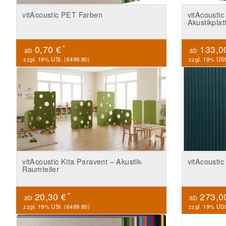
vitAcoustic PET Farben
vitAcoust
Akustikplat
*
0,70 €
133,0
ab
ab
zzgl. 19% USt. (
€499.80
)
zzgl. 19% USt
vitAcoustic Kita Paravent – Akustik-
vitAcousti
Raumteiler
*
20,30 €
273,0
ab
ab
zzgl. 19% USt. (
€499.80
)
zzgl. 19% USt