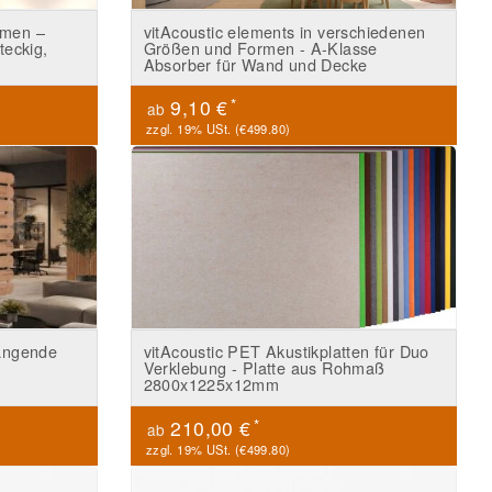
hmen –
vitAcoustic elements in verschiedenen
teckig,
Größen und Formen - A-Klasse
Absorber für Wand und Decke
*
9,10 €
ab
zzgl. 19% USt. (
€499.80
)
hängende
vitAcoustic PET Akustikplatten für Duo
Verklebung - Platte aus Rohmaß
2800x1225x12mm
*
210,00 €
ab
zzgl. 19% USt. (
€499.80
)