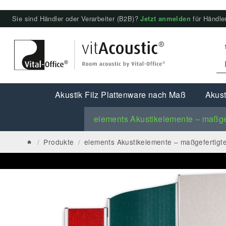
Sie sind Händler oder Verarbeiter (B2B)?
Jetzt anmelden
für Händler
Akustik Filz Plattenware nach Maß
Akust
elements Akustikelemente – maßge
/
Produkte
/
elements Akustikelemente – maßgefertigt