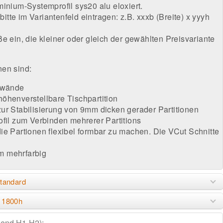
minium-Systemprofil sys20 alu eloxiert.
te im Variantenfeld eintragen: z.B. xxxb (Breite) x yyyh
e ein, die kleiner oder gleich der gewählten Preisvariante
nen sind:
llwände
öhenverstellbare Tischpartition
ur Stabilisierung von 9mm dicken gerader Partitionen
ofil zum Verbinden mehrerer Partitions
ie Partionen flexibel formbar zu machen. Die VCut Schnitte
m mehrfarbig
tandard
 1800h