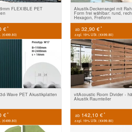
ic 9mm FLEXIBLE PET
Akustik-Deckensegel mit Ra
ten
Form frei wählbar: rund, rech
Hexagon, Freiform
*
*
0 €
32,90 €
ab
. (
€499.80
)
zzgl. 19% USt. (
€499.80
)
c 3d-Wave PET Akustikplatten
vitAcoustic Room Divider - 
Akustik Raumteiler
*
*
0 €
142,10 €
ab
. (
€499.80
)
zzgl. 19% USt. (
€499.80
)