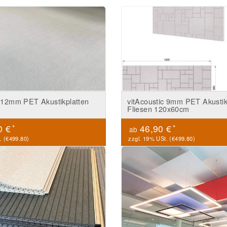
c 12mm PET Akustikplatten
vitAcoustic 9mm PET Akusti
Fliesen 120x60cm
*
*
0 €
46,90 €
ab
. (
€499.80
)
zzgl. 19% USt. (
€499.80
)