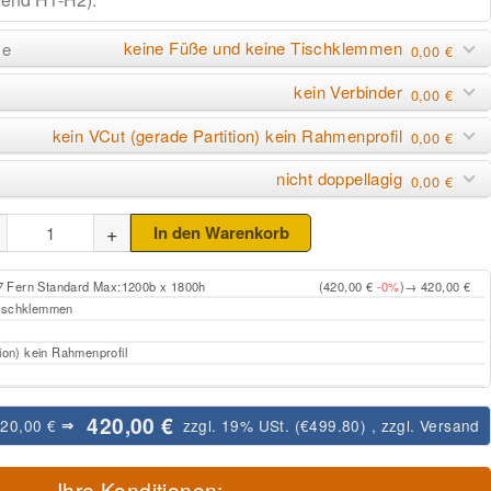
keine Füße und keine Tischklemmen
me
0,00 €
kein Verbinder
0,00 €
kein VCut (gerade Partition) kein Rahmenprofil
0,00 €
nicht doppellagig
0,00 €
+
In den Warenkorb
817 Fern Standard Max:1200b x 1800h
(420,00 €
-0%
)
→ 420,00 €
Tischklemmen
tion) kein Rahmenprofil
420,00 €
420,00 €
zzgl. 19% USt. (
€499.80
)
, zzgl.
Versand
⇒
Ihre Konditionen: