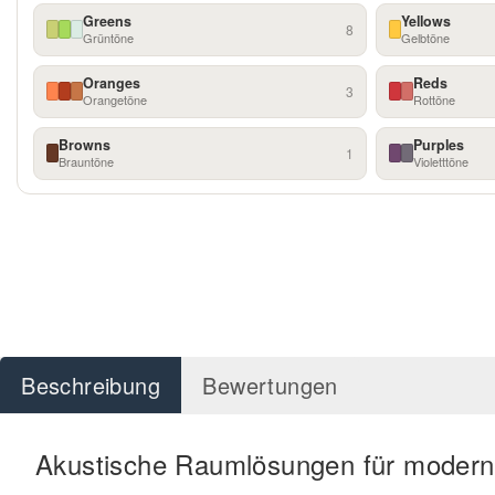
Greens
Yellows
8
Grüntöne
Gelbtöne
Oranges
Reds
3
Orangetöne
Rottöne
Browns
Purples
1
Brauntöne
Violetttöne
Beschreibung
Bewertungen
Akustische Raumlösungen für modern