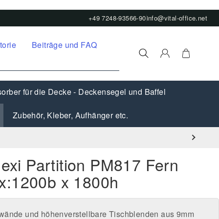
+49 7248-93566-90
info@vital-office.net
torie
Beiträge und FAQ
orber für die Decke - Deckensegel und Baffel
Zubehör, Kleber, Aufhänger etc.
lexi Partition PM817 Fern
x:1200b x 1800h
lwände und höhenverstellbare Tischblenden aus 9mm