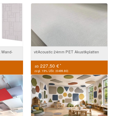
k Wand-
vitAcoustic 24mm PET Akustikplatten
*
227,50 €
ab
zzgl. 19% USt. (
€499.80
)