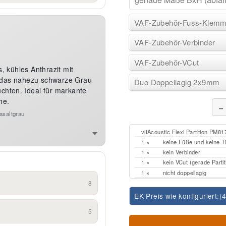
VAF-Zubehör-Fuss-Klem
VAF-Zubehör-Verbinder
VAF-Zubehör-VCut
, kühles Anthrazit mit
t das nahezu schwarze Grau
Duo Doppellagig 2x9mm
chten. Ideal für markante
he.
−
asaltgrau
vitAcoustic Flexi Partition PM
1 ×
keine Füße und keine 
1 ×
kein Verbinder
1 ×
kein VCut (gerade Parti
1 ×
nicht doppellagig
8
EK-Preis wie konfiguriert:
(
5