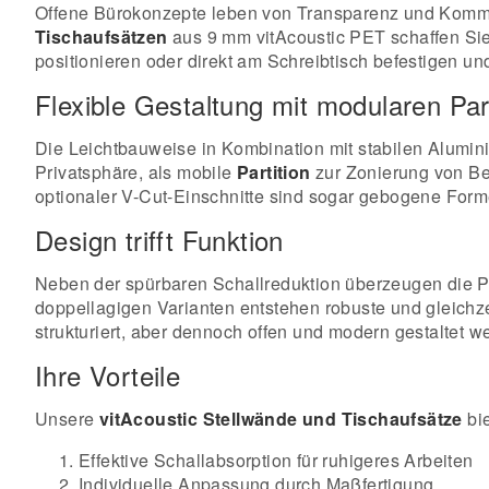
Offene Bürokonzepte leben von Transparenz und Kommuni
Tischaufsätzen
aus 9 mm vitAcoustic PET schaffen Sie
positionieren oder direkt am Schreibtisch befestigen 
Flexible Gestaltung mit modularen Par
Die Leichtbauweise in Kombination mit stabilen Alumini
Privatsphäre, als mobile
Partition
zur Zonierung von B
optionaler V-Cut-Einschnitte sind sogar gebogene Forme
Design trifft Funktion
Neben der spürbaren Schallreduktion überzeugen die P
doppellagigen Varianten entstehen robuste und gleichze
strukturiert, aber dennoch offen und modern gestaltet w
Ihre Vorteile
Unsere
vitAcoustic Stellwände und Tischaufsätze
bie
Effektive Schallabsorption für ruhigeres Arbeiten
Individuelle Anpassung durch Maßfertigung