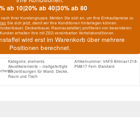
% ab 10
|
20% ab 40
|
30% ab 80
h nach Ihrer Kundengruppe. Melden Sie sich an, um Ihre Einkaufspreise zu
eren
Sie sich jetzt, damit wir Ihre Konditionen hinterlegen können.
, Trockenbauer, Deckenbauer, Raumausstatter) profitieren von besonderen
Kunden erhalten ihre mit ZEG vereinbarten Vorteilskonditionen.
nstaffel wird erst im Warenkorb über mehrere
Positionen berechnet.
Kategorie:
elements
Artikelnummer:
VAFS-BHmax1218-
Akustikelemente – maßgefertigte
PM817 Fern Standard
ichend)
Einzellösungen für Wand, Decke,
Raum und Tisch