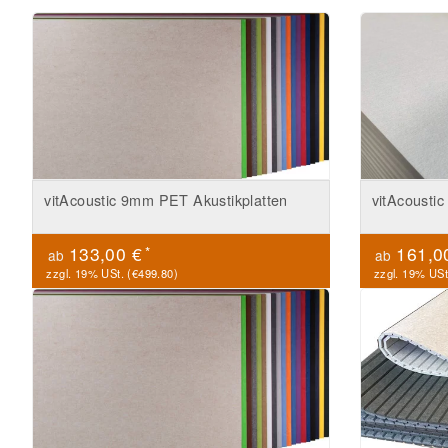
vitAcoustic 9mm PET Akustikplatten
vitAcousti
*
133,00 €
161,0
ab
ab
zzgl. 19% USt. (
€499.80
)
zzgl. 19% USt