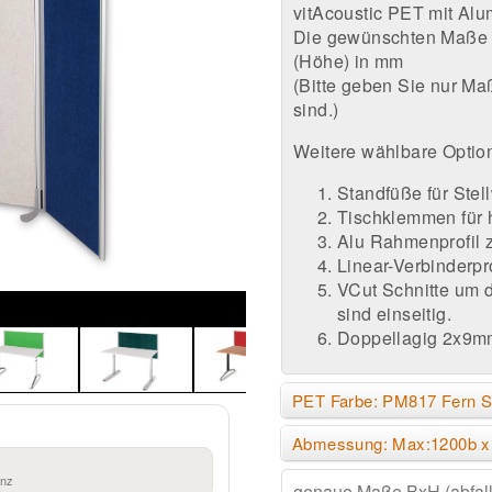
vitAcoustic PET mit Alu
Die gewünschten Maße bit
(Höhe) in mm
(Bitte geben Sie nur Maß
sind.)
Weitere wählbare Optio
Standfüße für Ste
Tischklemmen für h
Alu Rahmenprofil z
Linear-Verbinderpr
VCut Schnitte um d
sind einseitig.
Doppellagig 2x9m
PET Farbe: PM817 Fern S
Abmessung: Max:1200b x
anz