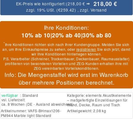
218,00 €
EK-Preis wie konfiguriert:
(218,00 €
⇒
zzgl. 19% USt. (
€259.42
)
, zzgl.
Versand
Ihre Konditionen:
10% ab 10
|
20% ab 40
|
30% ab 80
*
Ihre Konditionen richten sich nach Ihrer Kundengruppe. Melden Sie sich
an, um Ihre Einkaufspreise zu sehen, oder
registrieren
Sie sich jetzt, damit
wir Ihre Konditionen hinterlegen können.
P.S. Verarbeiter (Schreiner, Trockenbauer, Deckenbauer, Raumausstatter)
profitieren von besonderen Vorteilen und ZEG-Kunden erhalten ihre mit
ZEG vereinbarten Vorteilskonditionen.
Info: Die Mengenstaffel wird erst im Warenkorb
über mehrere Positionen berechnet.
verfügbar
: Standard
Kategorie:
elements Akustikelemente
vsl. Lieferzeit:
– maßgefertigte Einzellösungen für
ca. 8 Wochen
(DE - Ausland abweichend)
Wand, Decke, Raum und Tisch
Artikelnummer:
VAFS-BHmax1206-
Artikelgewicht: 2,08 kg
PM944 Marble light Standard