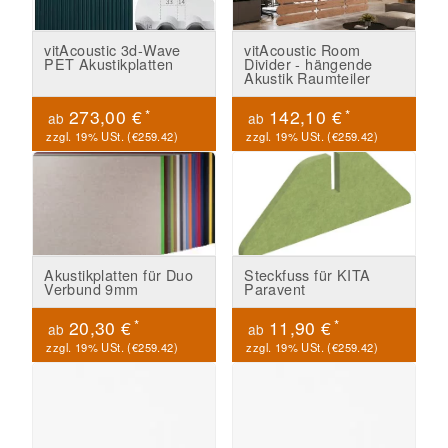
vitAcoustic 3d-Wave
vitAcoustic Room
PET Akustikplatten
Divider - hängende
Akustik Raumteiler
*
*
273,00 €
142,10 €
ab
ab
zzgl. 19% USt. (
€259.42
)
zzgl. 19% USt. (
€259.42
)
Akustikplatten für Duo
Steckfuss für KITA
Verbund 9mm
Paravent
*
*
20,30 €
11,90 €
ab
ab
zzgl. 19% USt. (
€259.42
)
zzgl. 19% USt. (
€259.42
)