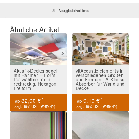
Vergleichsliste
Ähnliche Artikel
Akustik-Deckensegel
vitAcoustic elements in
mit Rahmen – Form
verschiedenen Größen
frei wählbar: rund,
und Formen - A-Klasse
rechteckig, Hexagon,
Absorber für Wand und
Freiform
Decke
*
*
32,90 €
9,10 €
ab
ab
zzgl. 19% USt. (
€259.42
)
zzgl. 19% USt. (
€259.42
)