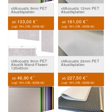
vitAcoustic 9mm PET
vitAcoustic 12mm PET
Akustikplatten
Akustikplatten
*
*
133,00 €
161,00 €
ab
ab
zzgl. 19% USt. (
€259.42
)
zzgl. 19% USt. (
€259.42
)
vitAcoustic 9mm PET
vitAcoustic 24mm PET
Akustik Wand-Fliesen
Akustikplatten
120x60cm
*
*
46,90 €
227,50 €
ab
ab
zzgl. 19% USt. (
€259.42
)
zzgl. 19% USt. (
€259.42
)