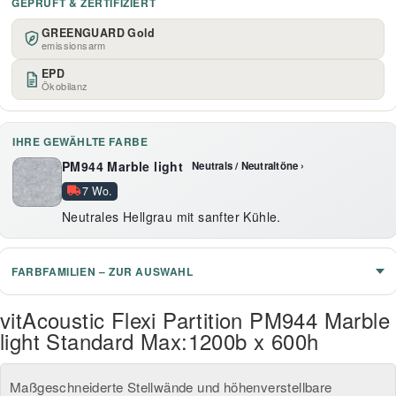
GEPRÜFT & ZERTIFIZIERT
GREENGUARD Gold
emissionsarm
EPD
Ökobilanz
IHRE GEWÄHLTE FARBE
PM944 Marble light
Neutrals / Neutraltöne ›
7 Wo.
Neutrales Hellgrau mit sanfter Kühle.
FARBFAMILIEN – ZUR AUSWAHL
vitAcoustic Flexi Partition PM944 Marble
light Standard Max:1200b x 600h
Maßgeschneiderte Stellwände und höhenverstellbare