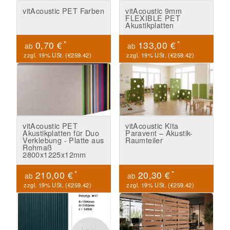
vitAcoustic PET Farben
vitAcoustic 9mm
FLEXIBLE PET
Akustikplatten
*
*
0,70 €
133,00 €
ab
ab
zzgl. 19% USt. (
€259.42
)
zzgl. 19% USt. (
€259.42
)
vitAcoustic PET
vitAcoustic Kita
Akustikplatten für Duo
Paravent – Akustik-
Verklebung - Platte aus
Raumteiler
Rohmaß
2800x1225x12mm
*
*
210,00 €
20,30 €
ab
ab
zzgl. 19% USt. (
€259.42
)
zzgl. 19% USt. (
€259.42
)