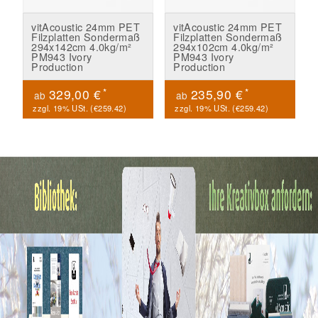
vitAcoustic 24mm PET
vitAcoustic 24mm PET
Filzplatten Sondermaß
Filzplatten Sondermaß
294x142cm 4.0kg/m²
294x102cm 4.0kg/m²
PM943 Ivory
PM943 Ivory
Production
Production
*
*
329,00 €
235,90 €
ab
ab
zzgl. 19% USt. (
€259.42
)
zzgl. 19% USt. (
€259.42
)