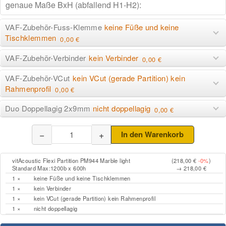
VAF-Zubehör-Fuss-Klemme
keine Füße und keine
Tischklemmen
0,00 €
VAF-Zubehör-Verbinder
kein Verbinder
0,00 €
VAF-Zubehör-VCut
kein VCut (gerade Partition) kein
Rahmenprofil
0,00 €
Duo Doppellagig 2x9mm
nicht doppellagig
0,00 €
−
+
In den Warenkorb
vitAcoustic Flexi Partition PM944 Marble light
(218,00 €
-0%
)
Standard Max:1200b x 600h
→ 218,00 €
1 ×
keine Füße und keine Tischklemmen
1 ×
kein Verbinder
1 ×
kein VCut (gerade Partition) kein Rahmenprofil
1 ×
nicht doppellagig