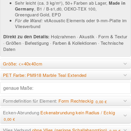
Sehr leicht (ca. 3 kg/m²), 50+ Farben ab Lager,
Made in
, B1 / B-s1,d0, OEKO-TEX 100,
Germany
Greenguard Gold, EPD
vitAcoustic Elements
oder
9-mm-Platte im
Für die Wand:
Vliesverbund
Direkt zu den Details:
Holzrahmen
·
Akustik
·
Form & Textur
·
Größen
·
Befestigung
·
Farben & Kollektionen
·
Technische
Daten
Größe: <=40x40cm
PET Farbe: PM918 Marble Teal Extended
Formdefinition für Element:
Form Rechteckig
0,00 €
Ecken-Abrundung
Eckenabrundung kein Radius / Eckig
0,00 €
Vlies Verbund
ohne Vlies (geringe Schallabsorption)
0,00 €