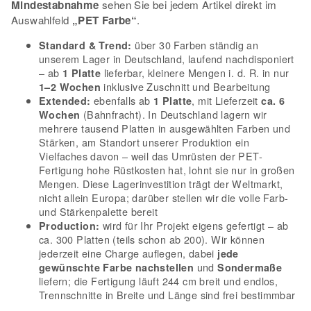
Mindestabnahme
sehen Sie bei jedem Artikel direkt im
Auswahlfeld
„PET Farbe“
.
über 30 Farben ständig an
Standard & Trend:
unserem Lager in Deutschland, laufend nachdisponiert
– ab
lieferbar, kleinere Mengen i. d. R. in nur
1 Platte
inklusive Zuschnitt und Bearbeitung
1–2 Wochen
ebenfalls ab
, mit Lieferzeit
Extended:
1 Platte
ca. 6
(Bahnfracht). In Deutschland lagern wir
Wochen
mehrere tausend Platten in ausgewählten Farben und
Stärken, am Standort unserer Produktion ein
Vielfaches davon – weil das Umrüsten der PET-
Fertigung hohe Rüstkosten hat, lohnt sie nur in großen
Mengen. Diese Lagerinvestition trägt der Weltmarkt,
nicht allein Europa; darüber stellen wir die volle Farb-
und Stärkenpalette bereit
wird für Ihr Projekt eigens gefertigt – ab
Production:
ca. 300 Platten (teils schon ab 200). Wir können
jederzeit eine Charge auflegen, dabei
jede
und
gewünschte Farbe nachstellen
Sondermaße
liefern; die Fertigung läuft 244 cm breit und endlos,
Trennschnitte in Breite und Länge sind frei bestimmbar