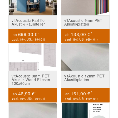
vitAcoustic Partition –
vitAcoustic 9mm PET
Akustik-Raumteiler
Akustikplatten
*
*
699,30 €
133,00 €
ab
ab
zzgl. 19% USt. (
€94.01
)
zzgl. 19% USt. (
€94.01
)
vitAcoustic 9mm PET
vitAcoustic 12mm PET
Akustik Wand-Fliesen
Akustikplatten
120x60cm
*
*
46,90 €
161,00 €
ab
ab
zzgl. 19% USt. (
€94.01
)
zzgl. 19% USt. (
€94.01
)