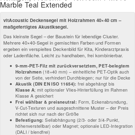
Marble Teal Extended
vitAcoustic Deckensegel mit Holzrahmen 40×40 cm –
maßgefertigtes Akustiksegel.
Das kleinste Segel – der Baustein für lebendige Cluster.
Mehrere 40×40-Segel in gemischten Farben und Formen
ergeben ein verspieltes Deckenbild für Kita, Kinderarztpraxis
oder Ladenfläche. Leicht zu handhaben, frei kombinierbar.
9-mm-PET-Filz mit zurückversetztem, PET-belegtem
(18×40 mm) – einheitliche PET-Optik auch
Holzrahmen
von der Seite, verhindert Durchbiegen; nur für die Decke
frei abgehängt bis
Akustik (DIN EN ISO 11654):
; mit optionaler Vlies-Hinterfüllung im Rahmen
Klasse A
Klasse A gesichert
Form, Eckenabrundung,
Frei wählbar & preisneutral:
V-Cut-Texturen und ausgeschnittene Muster – der Preis
richtet sich nur nach der Größe
Seilabhängung (2/3- oder 3/4-Punkt,
Befestigung:
höhenverstellbar) oder Magnet; optionale LED-Integration
(DALI / blendfrei)