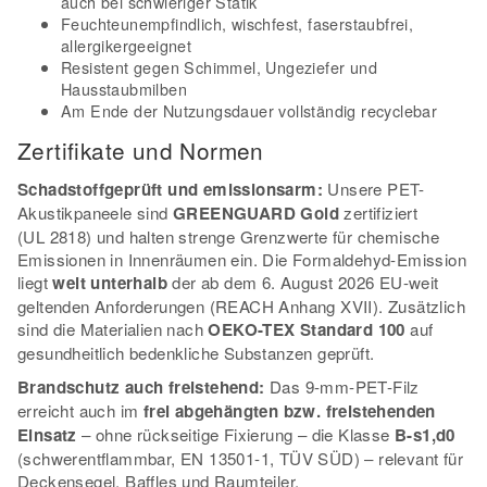
auch bei schwieriger Statik
Feuchteunempfindlich, wischfest, faserstaubfrei,
allergikergeeignet
Resistent gegen Schimmel, Ungeziefer und
Hausstaubmilben
Am Ende der Nutzungsdauer vollständig recyclebar
Zertifikate und Normen
Schadstoffgeprüft und emissionsarm:
Unsere PET-
Akustikpaneele sind
GREENGUARD Gold
zertifiziert
(UL 2818) und halten strenge Grenzwerte für chemische
Emissionen in Innenräumen ein. Die Formaldehyd-Emission
liegt
weit unterhalb
der ab dem 6. August 2026 EU-weit
geltenden Anforderungen (REACH Anhang XVII). Zusätzlich
sind die Materialien nach
OEKO-TEX Standard 100
auf
gesundheitlich bedenkliche Substanzen geprüft.
Brandschutz auch freistehend:
Das 9-mm-PET-Filz
erreicht auch im
frei abgehängten bzw. freistehenden
Einsatz
– ohne rückseitige Fixierung – die Klasse
B-s1,d0
(schwerentflammbar, EN 13501-1, TÜV SÜD) – relevant für
Deckensegel, Baffles und Raumteiler.