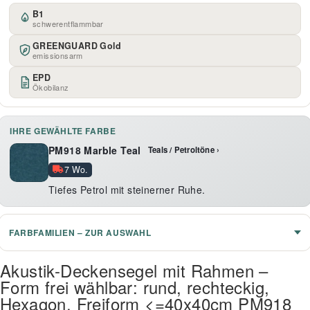
B1
schwerentflammbar
GREENGUARD Gold
emissionsarm
EPD
Ökobilanz
IHRE GEWÄHLTE FARBE
PM918 Marble Teal
Teals / Petroltöne ›
7 Wo.
Tiefes Petrol mit steinerner Ruhe.
FARBFAMILIEN – ZUR AUSWAHL
Akustik-Deckensegel mit Rahmen –
Form frei wählbar: rund, rechteckig,
Hexagon, Freiform <=40x40cm PM918