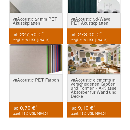
vitAcoustic 24mm PET
vitAcoustic 3d-Wave
Akustikplatten
PET Akustikplatten
*
*
227,50 €
273,00 €
ab
ab
zzgl. 19% USt. (
€94.01
)
zzgl. 19% USt. (
€94.01
)
vitAcoustic PET Farben
vitAcoustic elements in
verschiedenen Größen
und Formen - A-Klasse
Absorber für Wand und
Decke
*
*
0,70 €
9,10 €
ab
ab
zzgl. 19% USt. (
€94.01
)
zzgl. 19% USt. (
€94.01
)