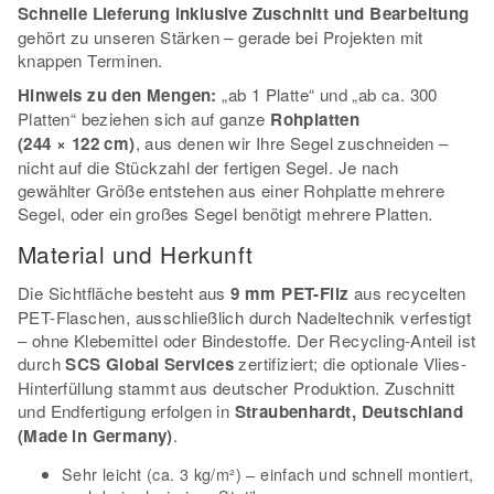
Schnelle Lieferung inklusive Zuschnitt und Bearbeitung
gehört zu unseren Stärken – gerade bei Projekten mit
knappen Terminen.
Hinweis zu den Mengen:
„ab 1 Platte“ und „ab ca. 300
Platten“ beziehen sich auf ganze
Rohplatten
(244 × 122 cm)
, aus denen wir Ihre Segel zuschneiden –
nicht auf die Stückzahl der fertigen Segel. Je nach
gewählter Größe entstehen aus einer Rohplatte mehrere
Segel, oder ein großes Segel benötigt mehrere Platten.
Material und Herkunft
Die Sichtfläche besteht aus
9 mm PET-Filz
aus recycelten
PET-Flaschen, ausschließlich durch Nadeltechnik verfestigt
– ohne Klebemittel oder Bindestoffe. Der Recycling-Anteil ist
durch
SCS Global Services
zertifiziert; die optionale Vlies-
Hinterfüllung stammt aus deutscher Produktion. Zuschnitt
und Endfertigung erfolgen in
Straubenhardt, Deutschland
(Made in Germany)
.
Sehr leicht (ca. 3 kg/m²) – einfach und schnell montiert,