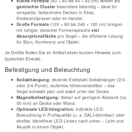
(40 × 40 bis 80 × 60 cm) wirken als
Kleine Formate
besonders lebendig – ideal für
gemischte Cluster
verspielte, farbenfrohe Decken in Kitas,
Kinderarztpraxen oder im Handel.
(120 × 80 bis 240 × 120 cm) bringen
Große Formate
mit ruhiger, dezenter Formensprache
viel
pro Segel – die effiziente Lösung
Absorptionsfläche
für Büro, Konferenz und Objekt.
Je Größe finden Sie im Artikel einen kurzen Hinweis zum
typischen Einsatz.
Befestigung und Beleuchtung
dezente Edelstahl-Seilabhänger (2/3-
Seilabhängung:
oder 3/4-Punkt), stufenlos höhenverstellbar – das
Segel schwebt plan und stabil unter der Decke.
lösbar auf geringem Abstand (ca.
Magnetbefestigung:
50 mm) an Decke oder Wand.
indirekte LED-
Optionale LED-Integration:
Beleuchtung in Profiqualität (u. a. DALI-dimmbar) oder
direkte, blendfreie LED-Linsen nach unten – Licht und
Akustik in einem Objekt.