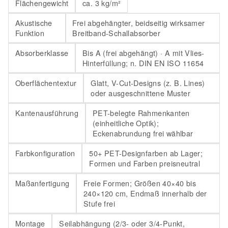
Flächengewicht
ca. 3 kg/m²
Akustische
Frei abgehängter, beidseitig wirksamer
Funktion
Breitband-Schallabsorber
Absorberklasse
Bis A (frei abgehängt) · A mit Vlies-
Hinterfüllung; n. DIN EN ISO 11654
Oberflächentextur
Glatt, V-Cut-Designs (z. B. Lines)
oder ausgeschnittene Muster
Kantenausführung
PET-belegte Rahmenkanten
(einheitliche Optik);
Eckenabrundung frei wählbar
Farbkonfiguration
50+ PET-Designfarben ab Lager;
Formen und Farben preisneutral
Maßanfertigung
Freie Formen; Größen 40×40 bis
240×120 cm, Endmaß innerhalb der
Stufe frei
Montage
Seilabhängung (2/3- oder 3/4-Punkt,