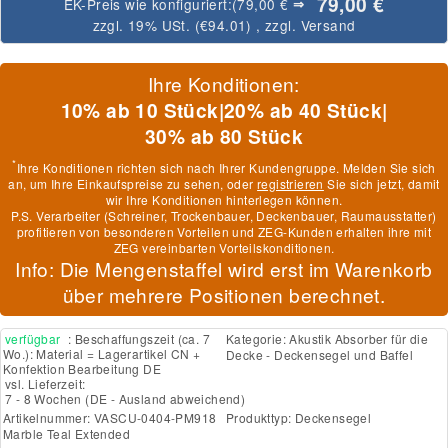
79,00 €
EK-Preis wie konfiguriert:
(79,00 €
⇒
zzgl. 19% USt. (
€94.01
)
, zzgl.
Versand
Ihre Konditionen:
10% ab 10 Stück
|
20% ab 40 Stück
|
30% ab 80 Stück
*
Ihre Konditionen richten sich nach Ihrer Kundengruppe. Melden Sie sich
an, um Ihre Einkaufspreise zu sehen, oder
registrieren
Sie sich jetzt, damit
wir Ihre Konditionen hinterlegen können.
P.S. Verarbeiter (Schreiner, Trockenbauer, Deckenbauer, Raumausstatter)
profitieren von besonderen Vorteilen und ZEG-Kunden erhalten ihre mit
ZEG vereinbarten Vorteilskonditionen.
Info: Die Mengenstaffel wird erst im Warenkorb
über mehrere Positionen berechnet.
verfügbar
: Beschaffungszeit (ca. 7
Kategorie:
Akustik Absorber für die
Wo.): Material = Lagerartikel CN +
Decke - Deckensegel und Baffel
Konfektion Bearbeitung DE
vsl. Lieferzeit:
7 - 8 Wochen
(DE - Ausland abweichend)
Artikelnummer:
VASCU-0404-PM918
Produkttyp:
Deckensegel
Marble Teal Extended