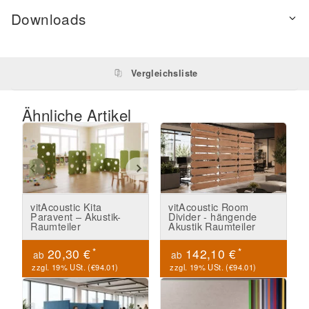
Downloads
Vergleichsliste
Ähnliche Artikel
vitAcoustic Kita
vitAcoustic Room
Paravent – Akustik-
Divider - hängende
Raumteiler
Akustik Raumteiler
*
*
20,30 €
142,10 €
ab
ab
zzgl. 19% USt. (
€94.01
)
zzgl. 19% USt. (
€94.01
)