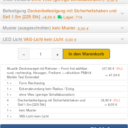
Befestigung
Deckenbefestigung mit Sicherheitshaken und
Seil 1.5m [225 Stk]
+8,00 €
Lager: 714
Muster (ausgeschnitten)
kein Muster
0,00 €
LED Licht
VAS-Licht kein Licht
0,00 €
−
+
In den Warenkorb
Akustik-Deckensegel mit Rahmen – Form frei wählbar:
(47,00 €
-0%
)
rund, rechteckig, Hexagon, Freiform <=40x40cm PM918
→ 47,00 €
Marble Teal Extended
1 ×
Form Rechteckig
1 ×
Eckenabrundung kein Radius / Eckig
1 ×
ohne Vlies (geringe Schallabsorption)
4
Deckenbefestigung mit Sicherheitshaken und
(8,00 €
-0%
)
×
Seil 1.5m [225 Stk]
→ 8,00 €
1 ×
kein Muster
1 ×
VAS-Licht kein Licht