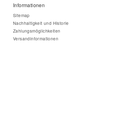
Informationen
Sitemap
Nachhaltigkeit und Historie
Zahlungsmöglichkeiten
Versandinformationen
Gesetzliche Informationen
Impressum
AGB
Datenschutz
Widerrufsbelehrung & Widerrufsformular
Datenschutzerklärung
•
Impressum