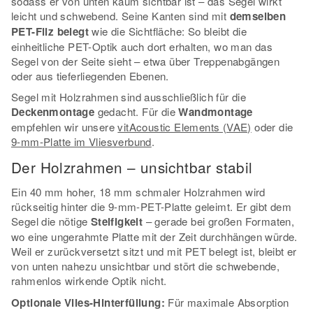
sodass er von unten kaum sichtbar ist – das Segel wirkt
leicht und schwebend. Seine Kanten sind mit
demselben
PET-Filz belegt
wie die Sichtfläche: So bleibt die
einheitliche PET-Optik auch dort erhalten, wo man das
Segel von der Seite sieht – etwa über Treppenabgängen
oder aus tieferliegenden Ebenen.
Segel mit Holzrahmen sind ausschließlich für die
Deckenmontage
gedacht. Für die
Wandmontage
empfehlen wir unsere
vitAcoustic Elements (VAE)
oder die
9-mm-Platte im Vliesverbund
.
Der Holzrahmen – unsichtbar stabil
Ein 40 mm hoher, 18 mm schmaler Holzrahmen wird
rückseitig hinter die 9-mm-PET-Platte geleimt. Er gibt dem
Segel die nötige
Steifigkeit
– gerade bei großen Formaten,
wo eine ungerahmte Platte mit der Zeit durchhängen würde.
Weil er zurückversetzt sitzt und mit PET belegt ist, bleibt er
von unten nahezu unsichtbar und stört die schwebende,
rahmenlos wirkende Optik nicht.
Optionale Vlies-Hinterfüllung:
Für maximale Absorption