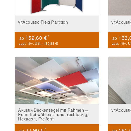
vitAcoustic Flexi Partition
vitAcoust
*
152,60 €
133,
ab
ab
zzgl. 19% USt. (
180.88 €
)
zzgl. 19% US
Akustik-Deckensegel mit Rahmen –
vitAcoust
Form frei wählbar: rund, rechteckig,
Hexagon, Freiform
*
32,90 €
161,
ab
ab