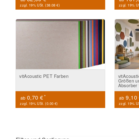
zzgl. 19% USt. (
38.08 €
)
zzgl. 19% US
vitAcoustic PET Farben
vitAcoust
Größen u
Absorber
*
0,70 €
9,10
ab
ab
zzgl. 19% USt. (
0.00 €
)
zzgl. 19% US