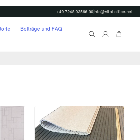
+49 7248-93566-90
info@vital-office.net
torie
Beiträge und FAQ