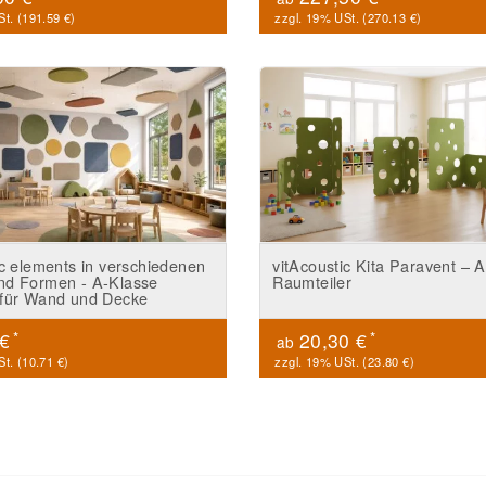
t. (
191.59 €
)
zzgl. 19% USt. (
270.13 €
)
ic elements in verschiedenen
vitAcoustic Kita Paravent – A
nd Formen - A-Klasse
Raumteiler
 für Wand und Decke
*
*
 €
20,30 €
ab
t. (
10.71 €
)
zzgl. 19% USt. (
23.80 €
)