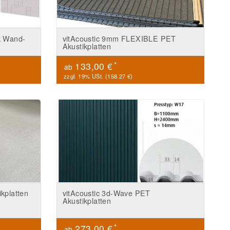
k Wand-
vitAcoustic 9mm FLEXIBLE PET
Akustikplatten
*
133,00 €
ab
zzgl. 19% USt. (
158.27 €
)
kplatten
vitAcoustic 3d-Wave PET
Akustikplatten
*
273,00 €
ab