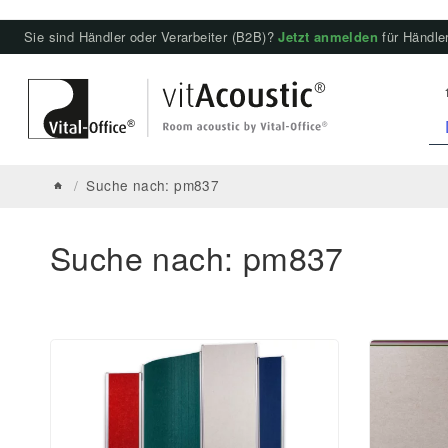
Sie sind Händler oder Verarbeiter (B2B)?
Jetzt anmelden
für Händler
/
Suche nach: pm837
Suche nach: pm837