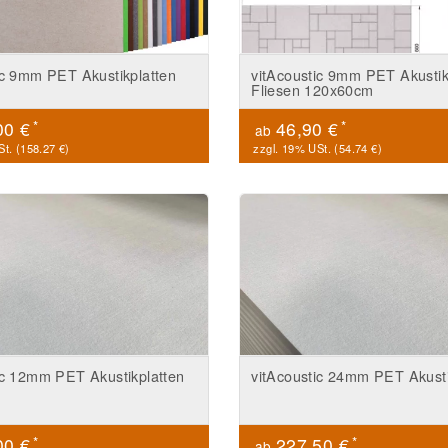
ic 9mm PET Akustikplatten
vitAcoustic 9mm PET Akusti
Fliesen 120x60cm
*
*
00 €
46,90 €
ab
t. (
158.27 €
)
zzgl. 19% USt. (
54.74 €
)
ic 12mm PET Akustikplatten
vitAcoustic 24mm PET Akusti
*
*
00 €
227,50 €
ab