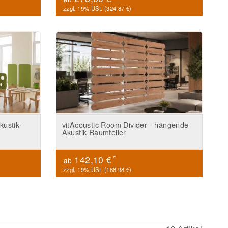
zzgl. 19% USt. (
324.87 €
)
kustik-
vitAcoustic Room Divider - hängende
Akustik Raumteiler
*
142,10 €
ab
zzgl. 19% USt. (
168.98 €
)