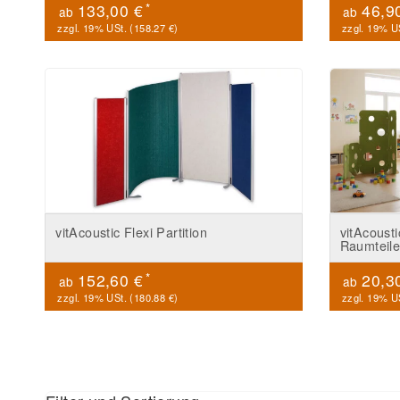
*
133,00 €
46,9
ab
ab
zzgl. 19% USt. (
158.27 €
)
zzgl. 19% US
vitAcoustic Flexi Partition
vitAcousti
Raumteile
*
152,60 €
20,3
ab
ab
zzgl. 19% USt. (
180.88 €
)
zzgl. 19% US