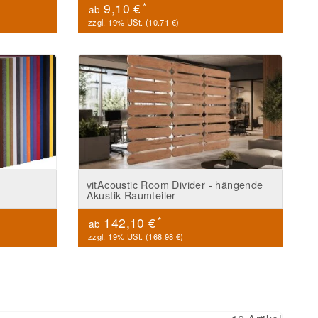
*
9,10 €
ab
zzgl. 19% USt. (
10.71 €
)
vitAcoustic Room Divider - hängende
Akustik Raumteiler
*
142,10 €
ab
zzgl. 19% USt. (
168.98 €
)