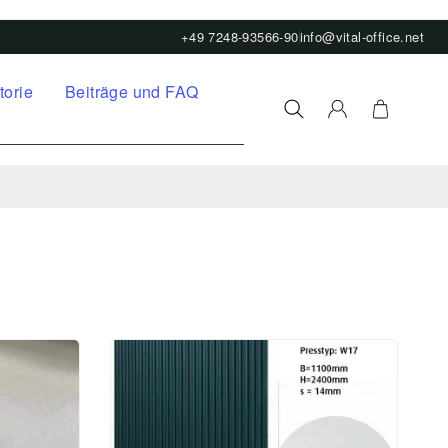
+49 7248-93566-90
info@vital-office.net
torie
Beiträge und FAQ