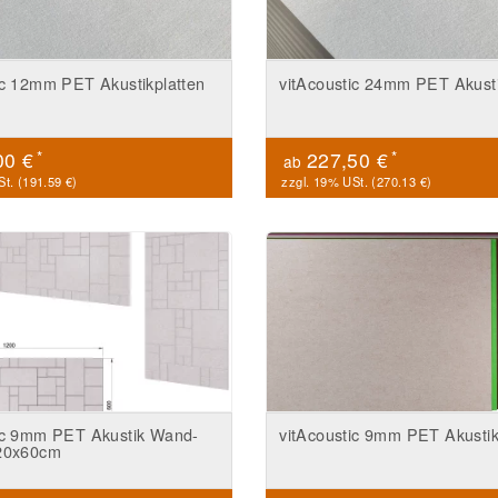
ic 12mm PET Akustikplatten
vitAcoustic 24mm PET Akusti
*
*
00 €
227,50 €
ab
t. (
191.59 €
)
zzgl. 19% USt. (
270.13 €
)
ic 9mm PET Akustik Wand-
vitAcoustic 9mm PET Akustik
120x60cm