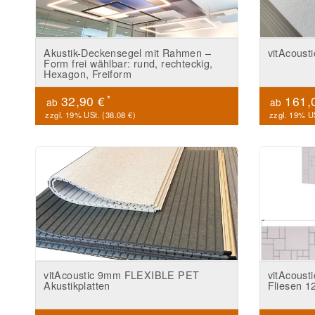
Akustik-Deckensegel mit Rahmen –
vitAcoust
Form frei wählbar: rund, rechteckig,
Hexagon, Freiform
*
32,90 €
161,
ab
ab
zzgl. 19% USt. (
38.08 €
)
zzgl. 19% US
vitAcoustic 9mm FLEXIBLE PET
vitAcoust
Akustikplatten
Fliesen 