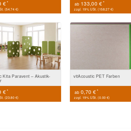
*
*
0 €
133,00 €
ab
t. (
54.74 €
)
zzgl. 19% USt. (
158.27 €
)
c Kita Paravent – Akustik-
vitAcoustic PET Farben
r
*
*
0 €
0,70 €
ab
t. (
23.80 €
)
zzgl. 19% USt. (
0.00 €
)