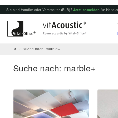
Sie sind Händler oder Verarbeiter (B2B)?
Jetzt anmelden
für Händler
/
Suche nach: marble+
Suche nach: marble+