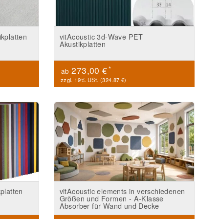
kplatten
vitAcoustic 3d-Wave PET
Akustikplatten
*
273,00 €
ab
zzgl. 19% USt. (
324.87 €
)
platten
vitAcoustic elements in verschiedenen
Größen und Formen - A-Klasse
Absorber für Wand und Decke