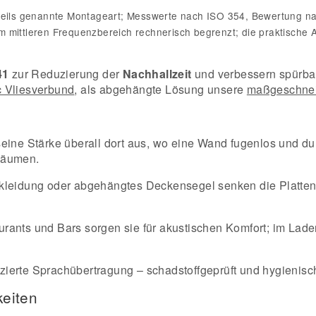
weils genannte Montageart; Messwerte nach ISO 354, Bewertung n
 mittleren Frequenzbereich rechnerisch begrenzt; die praktische
41
zur Reduzierung der
Nachhallzeit
und verbessern spürbar
c Vliesverbund
, als abgehängte Lösung unsere
maßgeschnei
eine Stärke überall dort aus, wo eine Wand fugenlos und du
Räumen.
leidung oder abgehängtes Deckensegel senken die Platten
rants und Bars sorgen sie für akustischen Komfort; im Lade
zierte Sprachübertragung – schadstoffgeprüft und hygienisc
keiten