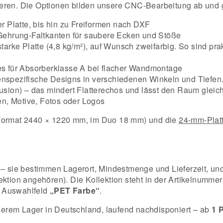
gurieren. Die Optionen bilden unsere CNC-Bearbeitung ab und 
r Platte, bis hin zu Freiformen nach DXF
Gehrung-Faltkanten für saubere Ecken und Stöße
tarke Platte (4,8 kg/m²), auf Wunsch zweifarbig. So sind pra
 für Absorberklasse A bei flacher Wandmontage
enspezifische Designs in verschiedenen Winkeln und Tiefen. 
fusion) – das mindert Flatterechos und lässt den Raum glei
en, Motive, Fotos oder Logos
ormat 2440 × 1220 mm, im Duo 18 mm) und die
24-mm-Plat
t – sie bestimmen Lagerort, Mindestmenge und Lieferzeit, u
ektion angehören). Die Kollektion steht in der Artikelnummer
m Auswahlfeld
„PET Farbe“
.
erem Lager in Deutschland, laufend nachdisponiert – ab
1 P