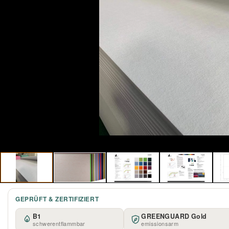
GEPRÜFT & ZERTIFIZIERT
B1
GREENGUARD Gold
schwerentflammbar
emissionsarm