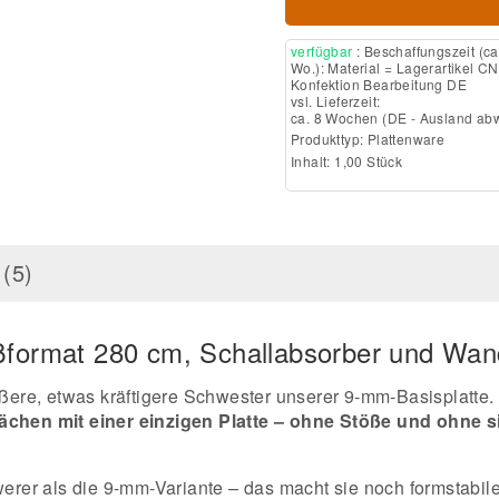
verfügbar
: Beschaffungszeit (ca
Wo.): Material = Lagerartikel CN
Konfektion Bearbeitung DE
vsl. Lieferzeit:
ca. 8 Wochen
(DE - Ausland ab
Produkttyp:
Plattenware
Inhalt: 1,00 Stück
(5)
ßformat 280 cm, Schallabsorber und Wa
rößere, etwas kräftigere Schwester unserer 9-mm-Basisplatte
chen mit einer einzigen Platte – ohne Stöße und ohne s
werer als die 9-mm-Variante – das macht sie noch formstabile