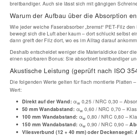
breitbandiger. Auch sie lässt sich mit gängigen Schre
Warum der Aufbau über die Absorption en
Wie jeder weiche Faserabsorber „bremst“ PET-Filz den Sc
bewegt sich die Luft aber kaum – dort schluckt selbst ei
dann greift der Filz dort, wo es im Alltag darauf anko
Deshalb entscheidet weniger die Materialdicke über di
einen spürbaren Bonus: Sie absorbiert breitbandiger un
Akustische Leistung (geprüft nach ISO 3
Die folgenden Werte gelten für flach montierte Platte
Wert:
Direkt auf der Wand:
α
0,25 / NRC 0,30 – Abso
w
50 mm Wandabstand:
α
0,60 / NRC 0,70 – Kla
w
100 mm Wandabstand:
α
0,80 / NRC 0,80 – Kl
w
150 mm Wandabstand:
α
0,90 / NRC 0,90 –
Ab
w
Vliesverbund (12 + 40 mm) oder Deckensegel: