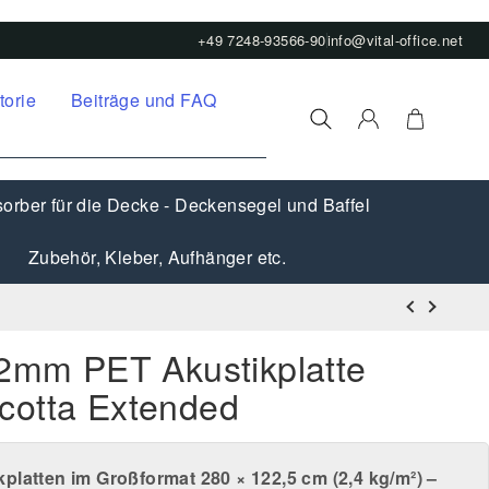
+49 7248-93566-90
info@vital-office.net
torie
Beiträge und FAQ
orber für die Decke - Deckensegel und Baffel
Zubehör, Kleber, Aufhänger etc.
12mm PET Akustikplatte
cotta Extended
kplatten im Großformat
280 × 122,5 cm
(
2,4 kg/m²
) –