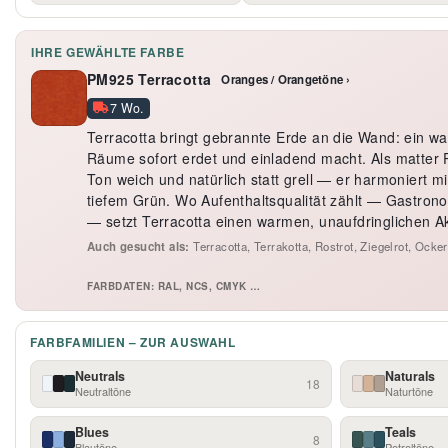
IHRE GEWÄHLTE FARBE
PM925 Terracotta
Oranges / Orangetöne ›
7 Wo.
Terracotta bringt gebrannte Erde an die Wand: ein wa
Räume sofort erdet und einladend macht. Als matter PE
Ton weich und natürlich statt grell — er harmoniert m
tiefem Grün. Wo Aufenthaltsqualität zählt — Gastro
— setzt Terracotta einen warmen, unaufdringlichen A
Auch gesucht als:
Terracotta, Terrakotta, Rostrot, Ziegelrot, Ocke
FARBDATEN: RAL, NCS, CMYK …
FARBFAMILIEN – ZUR AUSWAHL
Neutrals
Naturals
18
Neutraltöne
Naturtöne
Blues
Teals
8
Blautöne
Petroltöne