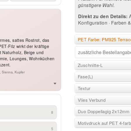
günstigere Wahl.
Direkt zu den Details:
Konfiguration
·
Farben & 
PET Farbe: PM925 Terrac
rmes, sattes Rostrot, das
T-Filz wirkt der kräftige
it Naturholz, Beige und
nomie, Lounges, Wohnküchen
kzent.
Zuschnitte-L
r, Sienna, Kupfer
Fase(L)
Textur
Vlies Verbund
Duo Doppellagig 2x12mm
8
Motivdruck auf PET 4-fa
5