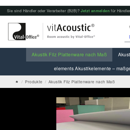
Sie sind Händler oder Verarbeiter (B2B)?
Jetzt anmelden
für Händler
Akustik Filz Plattenware nach Maß
Akust
elements Akustikelemente – maßge
/
Produkte
/
Akustik Filz Plattenware nach Maß