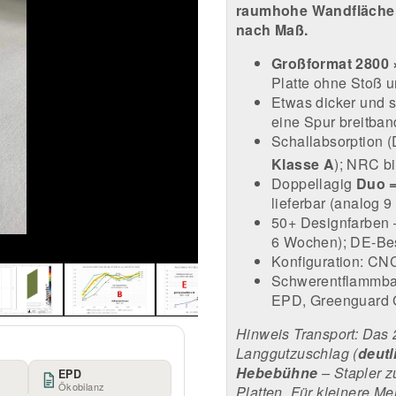
raumhohe Wandflächen
nach Maß.
Großformat 2800
Platte ohne Stoß 
Etwas dicker und s
eine Spur breitban
Schallabsorption 
Klasse A
); NRC b
Doppellagig
Duo 
lieferbar (analog
50+ Designfarben –
6 Wochen); DE-Be
Konfiguration: CNC
Schwerentflammbar
EPD, Greenguard 
Hinweis Transport: Das 
Langgutzuschlag (
deutl
Hebebühne
– Stapler zu
EPD
Ökobilanz
Platten. Für kleinere M