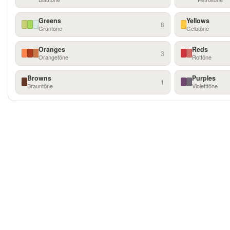
Greens
Yellows
8
Grüntöne
Gelbtöne
Oranges
Reds
3
Orangetöne
Rottöne
Browns
Purples
1
Brauntöne
Violetttöne