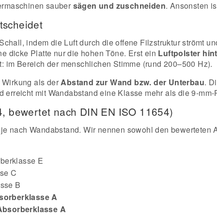
inermaschinen sauber
sägen und zuschneiden
. Ansonsten is
tscheidet
hall, indem die Luft durch die offene Filzstruktur strömt un
ne dicke Platte nur die hohen Töne. Erst ein
Luftpolster hint
mmt: im Bereich der menschlichen Stimme (rund 200–500 Hz).
e Wirkung als der
Abstand zur Wand bzw. der Unterbau
. D
d erreicht mit Wandabstand eine Klasse mehr als die 9-mm-P
54, bewertet nach DIN EN ISO 11654)
n – je nach Wandabstand. Wir nennen sowohl den bewerteten 
rberklasse E
sse C
asse B
sorberklasse A
Absorberklasse A