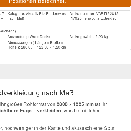
Positionen berechnet.
. 7
Kategorie:
Akustik Filz Plattenware
Artikelnummer:
VAPT122812-
 +
nach Maß
PM925 Terracotta Extended
weichend)
Anwendung:
Wand
Decke
Artikelgewicht: 8,23 kg
Abmessungen ( Länge × Breite ×
Höhe ): 280,00 × 122,50 × 1,20 cm
ndverkleidung nach Maß
. Ihr großes Rohformat von
2800 × 1225 mm
ist ihr
ichtbare Fuge – verkleiden
, was bei üblichen
r, hochwertiger in der Kante und akustisch eine Spur