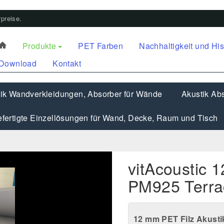
preise.
Produkte
PET Farben
Nachhaltigkeit und His
Download
Kontakt
ik Wandverkleidungen, Absorber für Wände
Akustik Abs
fertigte Einzellösungen für Wand, Decke, Raum und Tisch
vitAcoustic 
PM925 Terra
12 mm PET Filz Akusti