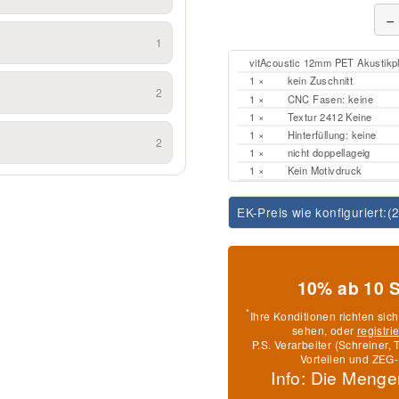
−
1
vitAcoustic 12mm PET Akustikp
1 ×
kein Zuschnitt
2
1 ×
CNC Fasen: keine
1 ×
Textur 2412 Keine
1 ×
Hinterfüllung: keine
2
1 ×
nicht doppellageig
1 ×
Kein Motivdruck
EK-Preis wie konfiguriert:
(
10% ab 10 
*
Ihre Konditionen richten sic
sehen, oder
registri
P.S. Verarbeiter (Schreiner
Vorteilen und ZEG-
Info: Die Menge