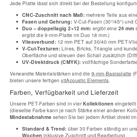
Jede Platte lässt sich direkt bei der Bestellung konfi
CNC-Zuschnitt nach Maß:
mehrere Teile aus eine
Fasen und Gehrung:
V-Cut-Fasen (30°/45°) und 
Duo – doppellagig 2×12 mm:
ergibt eine
24 mm
s
ergibt die 9-mm-Platte im Duo 18 mm.)
Vliesverbund:
12 mm PET auf 30/40 mm PET-Vlies
V-Cut-Texturen:
Lines, Bricks, Triangle und kund
Oberfläche und streuen den Schall zusätzlich (Dif
UV-Direktdruck (CMYK):
vollflächige Sonderfarb
Verwandte Materialstärken sind die
9-mm-Basisplatte
(F
bieten unsere fertigen
vitAcoustic Elements
.
Farben, Verfügbarkeit und Lieferzeit
Unsere PET-Farben sind in vier
Kollektionen
eingeteil
(dieselbe Farbe kann je nach Stärke einer anderen Koll
Mindestabnahme
sehen Sie bei jedem Artikel direkt i
Standard & Trend:
über 30 Farben ständig an uns
Wochen
inklusive Zuschnitt und Bearbeitung