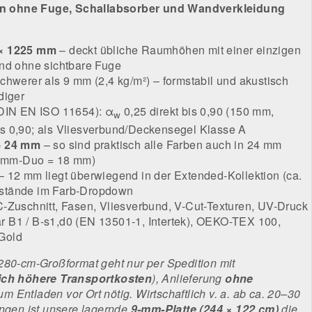
 ohne Fuge, Schallabsorber und Wandverkleidung
 × 1225 mm
– deckt übliche Raumhöhen mit einer einzigen
und ohne sichtbare Fuge
chwerer als 9 mm (2,4 kg/m²) – formstabil und akustisch
diger
(DIN EN ISO 11654): α
0,25 direkt bis 0,90 (150 mm,
w
is 0,90; als Vliesverbund/Deckensegel Klasse A
= 24 mm
– so sind praktisch alle Farben auch in 24 mm
 9 mm-Duo = 18 mm)
 12 mm liegt überwiegend in der Extended-Kollektion (ca.
stände im Farb-Dropdown
-Zuschnitt, Fasen, Vliesverbund, V-Cut-Texturen, UV-Druck
 B1 / B-s1,d0 (EN 13501-1, Intertek), OEKO-TEX 100,
Gold
280-cm-Großformat geht nur per Spedition mit
ich höhere Transportkosten
), Anlieferung
ohne
m Entladen vor Ort nötig. Wirtschaftlich v. a. ab ca. 20–30
engen ist unsere lagernde
9-mm-Platte (244 × 122 cm)
die