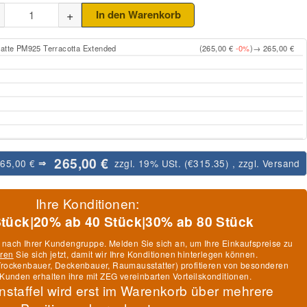
+
In den Warenkorb
latte PM925 Terracotta Extended
(265,00 €
-0%
)
→ 265,00 €
265,00 €
265,00 €
zzgl. 19% USt. (
€315.35
)
, zzgl.
Versand
⇒
Ihre Konditionen:
Stück
|
20% ab 40 Stück
|
30% ab 80 Stück
h nach Ihrer Kundengruppe. Melden Sie sich an, um Ihre Einkaufspreise zu
eren
Sie sich jetzt, damit wir Ihre Konditionen hinterlegen können.
, Trockenbauer, Deckenbauer, Raumausstatter) profitieren von besonderen
Kunden erhalten ihre mit ZEG vereinbarten Vorteilskonditionen.
nstaffel wird erst im Warenkorb über mehrere