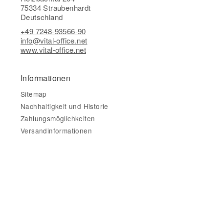
75334 Straubenhardt
Deutschland
+49 7248-93566-90
info@vital-office.net
www.vital-office.net
Informationen
Sitemap
Nachhaltigkeit und Historie
Zahlungsmöglichkeiten
Versandinformationen
Gesetzliche Informationen
Impressum
AGB
Datenschutz
Widerrufsbelehrung & Widerrufsformular