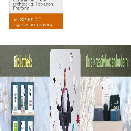
rechteckig, Hexagon,
Freiform
*
32,90 €
ab
zzgl. 19% USt. (
€315.35
)