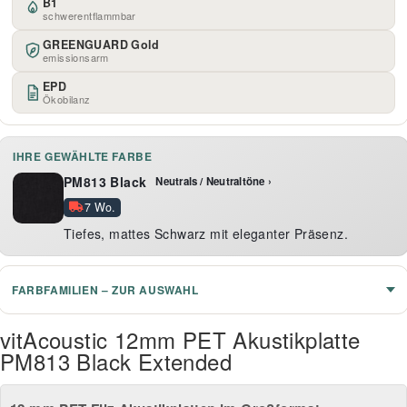
B1
schwerentflammbar
GREENGUARD Gold
emissionsarm
EPD
Ökobilanz
IHRE GEWÄHLTE FARBE
PM813 Black
Neutrals / Neutraltöne ›
7 Wo.
Tiefes, mattes Schwarz mit eleganter Präsenz.
FARBFAMILIEN – ZUR AUSWAHL
vitAcoustic 12mm PET Akustikplatte
PM813 Black Extended