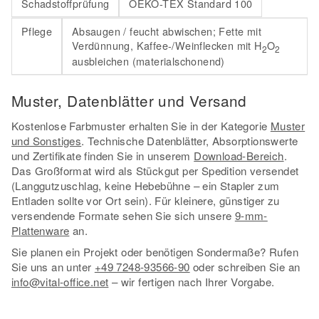
Schadstoffprüfung
OEKO-TEX Standard 100
Pflege
Absaugen / feucht abwischen; Fette mit
Verdünnung, Kaffee-/Weinflecken mit H
O
2
2
ausbleichen (materialschonend)
Muster, Datenblätter und Versand
Kostenlose Farbmuster erhalten Sie in der Kategorie
Muster
und Sonstiges
. Technische Datenblätter, Absorptionswerte
und Zertifikate finden Sie in unserem
Download-Bereich
.
Das Großformat wird als Stückgut per Spedition versendet
(Langgutzuschlag, keine Hebebühne – ein Stapler zum
Entladen sollte vor Ort sein). Für kleinere, günstiger zu
versendende Formate sehen Sie sich unsere
9-mm-
Plattenware
an.
Sie planen ein Projekt oder benötigen Sondermaße? Rufen
Sie uns an unter
+49 7248-93566-90
oder schreiben Sie an
info@vital-office.net
– wir fertigen nach Ihrer Vorgabe.