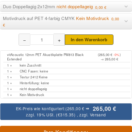
Duo Doppellagig 2x12mm
nicht doppellageig
0,00 €
Motivdruck auf PET 4-farbig CMYK
Kein Motivdruck
0,00
€
−
+
In den Warenkorb
vitAcoustic 12mm PET Akustikplatte PM813 Black
(265,00 €
-0%
)
Extended
→ 265,00 €
1 ×
kein Zuschnitt
1 ×
CNC Fasen: keine
1 ×
Textur 2412 Keine
1 ×
Hinterfüllung: keine
1 ×
nicht doppellageig
1 ×
Kein Motivdruck
265,00 €
EK-Preis wie konfiguriert:
(265,00 €
⇒
zzgl. 19% USt. (
€315.35
)
, zzgl.
Versand
Ihre Konditionen: