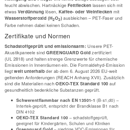
feucht abwischen. Hartnäckige
Fettflecken
lassen sich mit
etwas
Verdünnung
lösen,
Kaffee- oder Weinflecken
mit
Wasserstoffperoxid (H
O
)
ausbleichen – PET-Faser und
2
2
Farbe nehmen dabei keinen Schaden.
Zertifikate und Normen
Schadstoffgeprüft und emissionsarm:
Unsere PET-
Akustikpaneele sind
GREENGUARD Gold
zertifiziert
(UL 2818) und halten strenge Grenzwerte für chemische
Emissionen in Innenräumen ein. Die Formaldehyd-Emission
liegt
weit unterhalb
der ab dem 6. August 2026 EU-weit
geltenden Anforderungen (REACH Anhang XVII). Zusätzlich
sind die Materialien nach
OEKO-TEX Standard 100
auf
gesundheitlich bedenkliche Substanzen geprüft.
(B-s1,d0) –
Schwerentflammbar nach EN 13501-1
Intertek-geprüft, entspricht der Brandklasse B1 nach
DIN 4102
– schadstoffgeprüft,
OEKO-TEX Standard 100
geeignet für Kindergärten, Schulen und Kliniken
– niedrige VOC-Emissionen für
Greenguard Gold