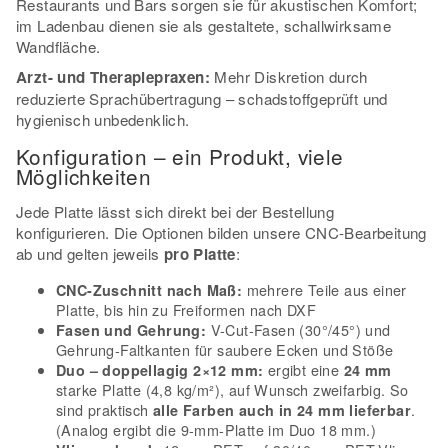
Restaurants und Bars sorgen sie für akustischen Komfort;
im Ladenbau dienen sie als gestaltete, schallwirksame
Wandfläche.
Arzt- und Therapiepraxen:
Mehr Diskretion durch
reduzierte Sprachübertragung – schadstoffgeprüft und
hygienisch unbedenklich.
Konfiguration – ein Produkt, viele
Möglichkeiten
Jede Platte lässt sich direkt bei der Bestellung
konfigurieren. Die Optionen bilden unsere CNC-Bearbeitung
ab und gelten jeweils
pro Platte
:
mehrere Teile aus einer
CNC-Zuschnitt nach Maß:
Platte, bis hin zu Freiformen nach DXF
V-Cut-Fasen (30°/45°) und
Fasen und Gehrung:
Gehrung-Faltkanten für saubere Ecken und Stöße
ergibt eine
Duo – doppellagig 2×12 mm:
24 mm
starke Platte (4,8 kg/m²), auf Wunsch zweifarbig. So
sind praktisch
.
alle Farben auch in 24 mm lieferbar
(Analog ergibt die 9-mm-Platte im Duo 18 mm.)