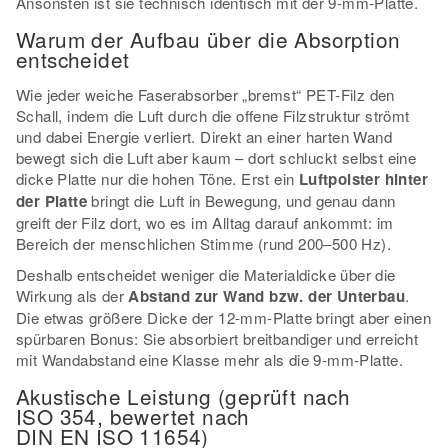
Ansonsten ist sie technisch identisch mit der 9-mm-Platte.
Warum der Aufbau über die Absorption
entscheidet
Wie jeder weiche Faserabsorber „bremst“ PET-Filz den
Schall, indem die Luft durch die offene Filzstruktur strömt
und dabei Energie verliert. Direkt an einer harten Wand
bewegt sich die Luft aber kaum – dort schluckt selbst eine
dicke Platte nur die hohen Töne. Erst ein
Luftpolster hinter
der Platte
bringt die Luft in Bewegung, und genau dann
greift der Filz dort, wo es im Alltag darauf ankommt: im
Bereich der menschlichen Stimme (rund 200–500 Hz).
Deshalb entscheidet weniger die Materialdicke über die
Wirkung als der
Abstand zur Wand bzw. der Unterbau
.
Die etwas größere Dicke der 12-mm-Platte bringt aber einen
spürbaren Bonus: Sie absorbiert breitbandiger und erreicht
mit Wandabstand eine Klasse mehr als die 9-mm-Platte.
Akustische Leistung (geprüft nach
ISO 354, bewertet nach
DIN EN ISO 11654)