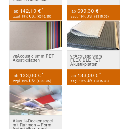
*
*
142,10 €
699,30 €
ab
ab
zzgl. 19% USt. (
€315.35
)
zzgl. 19% USt. (
€315.35
)
vitAcoustic 9mm PET
vitAcoustic 9mm
Akustikplatten
FLEXIBLE PET
Akustikplatten
*
*
133,00 €
133,00 €
ab
ab
zzgl. 19% USt. (
€315.35
)
zzgl. 19% USt. (
€315.35
)
Akustik-Deckensegel
mit Rahmen – Form
frei wählbar: rund,