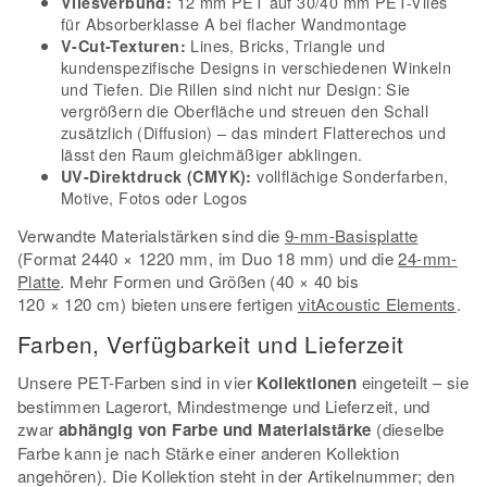
12 mm PET auf 30/40 mm PET-Vlies
Vliesverbund:
für Absorberklasse A bei flacher Wandmontage
Lines, Bricks, Triangle und
V-Cut-Texturen:
kundenspezifische Designs in verschiedenen Winkeln
und Tiefen. Die Rillen sind nicht nur Design: Sie
vergrößern die Oberfläche und streuen den Schall
zusätzlich (Diffusion) – das mindert Flatterechos und
lässt den Raum gleichmäßiger abklingen.
vollflächige Sonderfarben,
UV-Direktdruck (CMYK):
Motive, Fotos oder Logos
Verwandte Materialstärken sind die
9-mm-Basisplatte
(Format 2440 × 1220 mm, im Duo 18 mm) und die
24-mm-
Platte
. Mehr Formen und Größen (40 × 40 bis
120 × 120 cm) bieten unsere fertigen
vitAcoustic Elements
.
Farben, Verfügbarkeit und Lieferzeit
Unsere PET-Farben sind in vier
Kollektionen
eingeteilt – sie
bestimmen Lagerort, Mindestmenge und Lieferzeit, und
zwar
abhängig von Farbe und Materialstärke
(dieselbe
Farbe kann je nach Stärke einer anderen Kollektion
angehören). Die Kollektion steht in der Artikelnummer; den