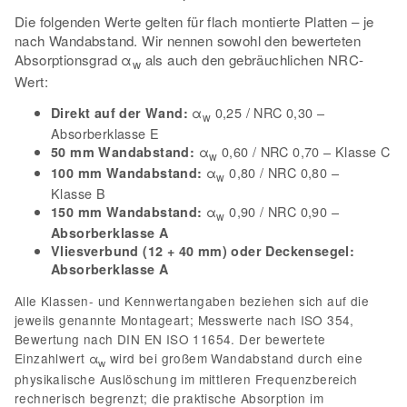
Die folgenden Werte gelten für flach montierte Platten – je
nach Wandabstand. Wir nennen sowohl den bewerteten
Absorptionsgrad α
als auch den gebräuchlichen NRC-
w
Wert:
α
0,25 / NRC 0,30 –
Direkt auf der Wand:
w
Absorberklasse E
α
0,60 / NRC 0,70 – Klasse C
50 mm Wandabstand:
w
α
0,80 / NRC 0,80 –
100 mm Wandabstand:
w
Klasse B
α
0,90 / NRC 0,90 –
150 mm Wandabstand:
w
Absorberklasse A
Vliesverbund (12 + 40 mm) oder Deckensegel:
Absorberklasse A
Alle Klassen- und Kennwertangaben beziehen sich auf die
jeweils genannte Montageart; Messwerte nach ISO 354,
Bewertung nach DIN EN ISO 11654. Der bewertete
Einzahlwert α
wird bei großem Wandabstand durch eine
w
physikalische Auslöschung im mittleren Frequenzbereich
rechnerisch begrenzt; die praktische Absorption im