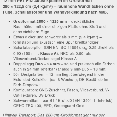
12 mm PET Filz Akustikplatten im Großformat
280 × 122,5 cm
(
2,4 kg/m²
) – raumhohe Wandflächen ohne
Fuge, Schallabsorber und Wandverkleidung nach Maß.
– deckt übliche
Großformat 2800 × 1225 mm
Raumhöhen mit einer einzigen Platte ohne Stoß und
ohne sichtbare Fuge
Etwas dicker und schwerer als 9 mm (2,4 kg/m²) –
formstabil und akustisch eine Spur breitbandiger
Schallabsorption (DIN EN ISO 11654): α
0,25 direkt bis
w
0,90 (150 mm,
); NRC bis 0,90; als
Klasse A
Vliesverbund/Deckensegel Klasse A
Doppellagig
– so sind praktisch alle Farben
Duo = 24 mm
auch in 24 mm lieferbar (analog 9 mm-Duo = 18 mm)
50+ Designfarben – 12 mm liegt überwiegend in der
Extended-Kollektion (ca. 6 Wochen); DE-Bestände im
Farb-Dropdown
Konfiguration: CNC-Zuschnitt, Fasen, Vliesverbund, V-
Cut-Texturen, UV-Druck
Schwerentflammbar B1 / B-s1,d0 (EN 13501-1, Intertek),
OEKO-TEX 100, EPD, Greenguard Gold
Hinweis Transport: Das 280-cm-Großformat geht nur per