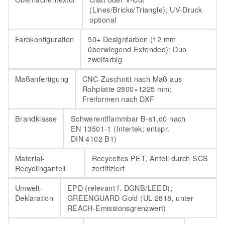
(Lines/Bricks/Triangle); UV-Druck
optional
Farbkonfiguration
50+ Designfarben (12 mm
überwiegend Extended); Duo
zweifarbig
Maßanfertigung
CNC-Zuschnitt nach Maß aus
Rohplatte 2800×1225 mm;
Freiformen nach DXF
Brandklasse
Schwerentflammbar B-s1,d0 nach
EN 13501-1 (Intertek; entspr.
DIN 4102 B1)
Material-
Recyceltes PET, Anteil durch SCS
Recyclinganteil
zertifiziert
Umwelt-
EPD (relevant f. DGNB/LEED);
Deklaration
GREENGUARD Gold (UL 2818, unter
REACH-Emissionsgrenzwert)