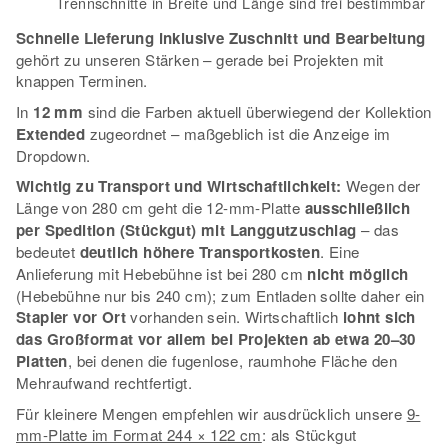
Trennschnitte in Breite und Länge sind frei bestimmbar
Schnelle Lieferung inklusive Zuschnitt und Bearbeitung
gehört zu unseren Stärken – gerade bei Projekten mit
knappen Terminen.
In
12 mm
sind die Farben aktuell überwiegend der Kollektion
Extended
zugeordnet – maßgeblich ist die Anzeige im
Dropdown.
Wichtig zu Transport und Wirtschaftlichkeit:
Wegen der
Länge von 280 cm geht die 12-mm-Platte
ausschließlich
per Spedition (Stückgut) mit Langgutzuschlag
– das
bedeutet
deutlich höhere Transportkosten
. Eine
Anlieferung mit Hebebühne ist bei 280 cm
nicht möglich
(Hebebühne nur bis 240 cm); zum Entladen sollte daher ein
Stapler vor Ort
vorhanden sein. Wirtschaftlich
lohnt sich
das Großformat vor allem bei Projekten ab etwa 20–30
Platten
, bei denen die fugenlose, raumhohe Fläche den
Mehraufwand rechtfertigt.
Für kleinere Mengen empfehlen wir ausdrücklich unsere
9-
mm-Platte im Format 244 × 122 cm
: als Stückgut