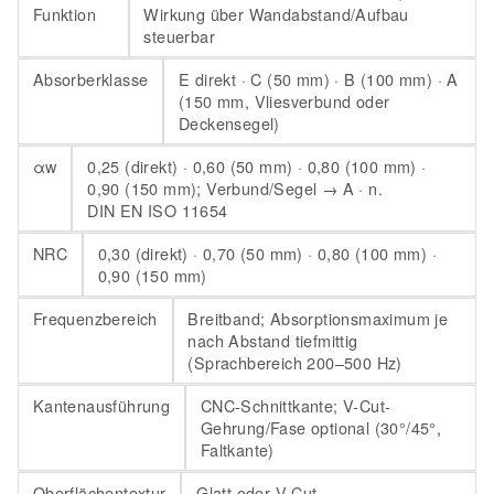
Funktion
Wirkung über Wandabstand/Aufbau
steuerbar
Absorberklasse
E direkt · C (50 mm) · B (100 mm) · A
(150 mm, Vliesverbund oder
Deckensegel)
αw
0,25 (direkt) · 0,60 (50 mm) · 0,80 (100 mm) ·
0,90 (150 mm); Verbund/Segel → A · n.
DIN EN ISO 11654
NRC
0,30 (direkt) · 0,70 (50 mm) · 0,80 (100 mm) ·
0,90 (150 mm)
Frequenzbereich
Breitband; Absorptionsmaximum je
nach Abstand tiefmittig
(Sprachbereich 200–500 Hz)
Kantenausführung
CNC-Schnittkante; V-Cut-
Gehrung/Fase optional (30°/45°,
Faltkante)
Oberflächentextur
Glatt oder V-Cut