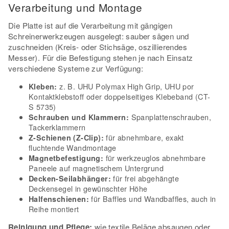
Verarbeitung und Montage
Die Platte ist auf die Verarbeitung mit gängigen
Schreinerwerkzeugen ausgelegt: sauber sägen und
zuschneiden (Kreis- oder Stichsäge, oszillierendes
Messer). Für die Befestigung stehen je nach Einsatz
verschiedene Systeme zur Verfügung:
z. B. UHU Polymax High Grip, UHU por
Kleben:
Kontaktklebstoff oder doppelseitiges Klebeband (CT-
S 5735)
Spanplattenschrauben,
Schrauben und Klammern:
Tackerklammern
für abnehmbare, exakt
Z-Schienen (Z-Clip):
fluchtende Wandmontage
für werkzeuglos abnehmbare
Magnetbefestigung:
Paneele auf magnetischem Untergrund
für frei abgehängte
Decken-Seilabhänger:
Deckensegel in gewünschter Höhe
für Baffles und Wandbaffles, auch in
Halfenschienen:
Reihe montiert
Reinigung und Pflege:
wie textile Beläge absaugen oder