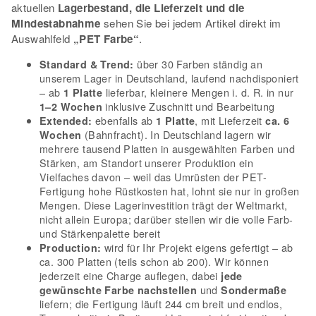
aktuellen
Lagerbestand, die Lieferzeit und die
Mindestabnahme
sehen Sie bei jedem Artikel direkt im
Auswahlfeld
„PET Farbe“
.
über 30 Farben ständig an
Standard & Trend:
unserem Lager in Deutschland, laufend nachdisponiert
– ab
lieferbar, kleinere Mengen i. d. R. in nur
1 Platte
inklusive Zuschnitt und Bearbeitung
1–2 Wochen
ebenfalls ab
, mit Lieferzeit
Extended:
1 Platte
ca. 6
(Bahnfracht). In Deutschland lagern wir
Wochen
mehrere tausend Platten in ausgewählten Farben und
Stärken, am Standort unserer Produktion ein
Vielfaches davon – weil das Umrüsten der PET-
Fertigung hohe Rüstkosten hat, lohnt sie nur in großen
Mengen. Diese Lagerinvestition trägt der Weltmarkt,
nicht allein Europa; darüber stellen wir die volle Farb-
und Stärkenpalette bereit
wird für Ihr Projekt eigens gefertigt – ab
Production:
ca. 300 Platten (teils schon ab 200). Wir können
jederzeit eine Charge auflegen, dabei
jede
und
gewünschte Farbe nachstellen
Sondermaße
liefern; die Fertigung läuft 244 cm breit und endlos,