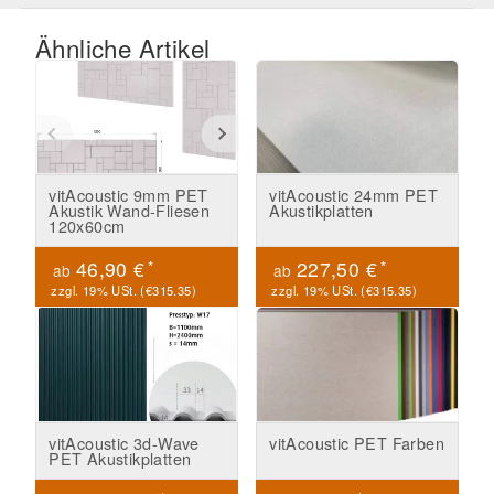
Ähnliche Artikel
vitAcoustic 9mm PET
vitAcoustic 24mm PET
Akustik Wand-Fliesen
Akustikplatten
120x60cm
*
*
46,90 €
227,50 €
ab
ab
zzgl. 19% USt. (
€315.35
)
zzgl. 19% USt. (
€315.35
)
vitAcoustic 3d-Wave
vitAcoustic PET Farben
PET Akustikplatten