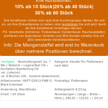
10% ab 10 Stück
|
20% ab 40 Stück
|
30% ab 80 Stück
*
Ihre Konditionen richten sich nach Ihrer Kundengruppe. Melden Sie sich
an, um Ihre Einkaufspreise zu sehen, oder
registrieren
Sie sich jetzt, damit
wir Ihre Konditionen hinterlegen können.
P.S. Verarbeiter (Schreiner, Trockenbauer, Deckenbauer, Raumausstatter)
profitieren von besonderen Vorteilen und ZEG-Kunden erhalten ihre mit
ZEG vereinbarten Vorteilskonditionen.
Info: Die Mengenstaffel wird erst im Warenkorb
über mehrere Positionen berechnet.
verfügbar
: Beschaffungszeit (ca. 7
Kategorie:
Akustik Filz Plattenware
Wo.): Material = Lagerartikel CN +
nach Maß
Konfektion Bearbeitung DE
vsl. Lieferzeit:
ca. 8 Wochen
(DE - Ausland abweichend)
Artikelnummer:
VAPT122812-PM813
Produkttyp:
Plattenware
Black Extended
Anwendung:
Wand
Decke
Artikelgewicht: 8,23 kg
Inhalt: 1,00 Stück
Abmessungen ( Länge × Breite ×
Höhe ): 280,00 × 122,50 × 1,20 cm