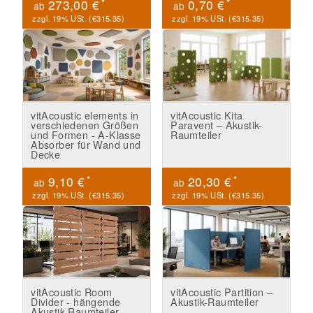
*
*
273,00 €
0,70 €
ab
ab
zzgl. 19% USt. (
€315.35
)
zzgl. 19% USt. (
€315.35
)
vitAcoustic elements in
vitAcoustic Kita
verschiedenen Größen
Paravent – Akustik-
und Formen - A-Klasse
Raumteiler
Absorber für Wand und
Decke
*
*
9,10 €
20,30 €
ab
ab
zzgl. 19% USt. (
€315.35
)
zzgl. 19% USt. (
€315.35
)
vitAcoustic Room
vitAcoustic Partition –
Divider - hängende
Akustik-Raumteiler
Akustik Raumteiler