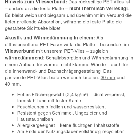
Hinweis zum Vliesverbund:
Das rückseitige PET-Vlies ist
– anders als die feste Platte –
nicht thermisch verfestigt
.
Es bleibt weich und biegsam und übernimmt im Verbund die
tiefer greifende Absorption, während die feste Platte die
gestaltete Sichtseite bildet.
Akustik und Wärmedämmung in einem:
Als
diffusionsoffene PET-Faser wirkt die Platte – besonders im
Vliesverbund
mit unserem PET-Vlies – zugleich
wärmedämmend
: Schallabsorption und Wärmedämmung in
einem Aufbau, für warme, nicht klamme Wände – auch für
die Innenwand- und Dachschrägengestaltung. Das
passende PET-Vlies bieten wir auch lose an:
30 mm
und
40 mm
.
Hohes Flächengewicht (2,4 kg/m²) – dicht verpresst,
formstabil und mit fester Kante
Feuchteunempfindlich und wasserresistent
Resistent gegen Schimmel, Ungeziefer und
Hausstaubmilben
Allergikergeeignet – keine flüchtigen Inhaltsstoffe
Am Ende der Nutzungsdauer vollständig recyclebar