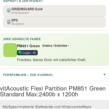
GEPRÜFT & ZERTIFIZIERT
GREENGUARD Gold
emissionsarm
EPD
Ökobilanz
IHRE GEWÄHLTE FARBE
PM851 Green
Greens / Grüntöne ›
Lager: 40
Frisches, klares Grün mit natürlicher Kraft.
FARBFAMILIEN – ZUR AUSWAHL
vitAcoustic Flexi Partition PM851 Green
Standard Max:2400b x 1200h
Maßgeschneiderte Stellwände und höhenverstellbare