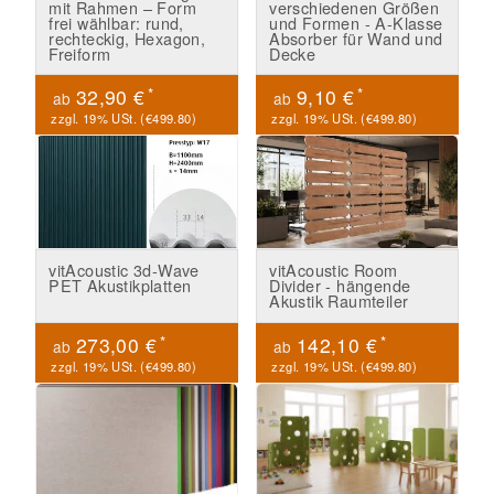
mit Rahmen – Form
verschiedenen Größen
frei wählbar: rund,
und Formen - A-Klasse
rechteckig, Hexagon,
Absorber für Wand und
Freiform
Decke
*
*
32,90 €
9,10 €
ab
ab
zzgl. 19% USt. (
€499.80
)
zzgl. 19% USt. (
€499.80
)
vitAcoustic 3d-Wave
vitAcoustic Room
PET Akustikplatten
Divider - hängende
Akustik Raumteiler
*
*
273,00 €
142,10 €
ab
ab
zzgl. 19% USt. (
€499.80
)
zzgl. 19% USt. (
€499.80
)