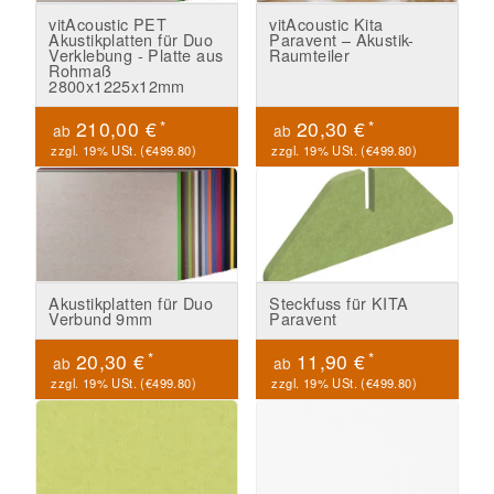
vitAcoustic PET
vitAcoustic Kita
Akustikplatten für Duo
Paravent – Akustik-
Verklebung - Platte aus
Raumteiler
Rohmaß
2800x1225x12mm
*
*
210,00 €
20,30 €
ab
ab
zzgl. 19% USt. (
€499.80
)
zzgl. 19% USt. (
€499.80
)
Akustikplatten für Duo
Steckfuss für KITA
Verbund 9mm
Paravent
*
*
20,30 €
11,90 €
ab
ab
zzgl. 19% USt. (
€499.80
)
zzgl. 19% USt. (
€499.80
)