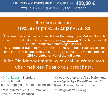
420,00 €
EK-Preis wie konfiguriert:
(420,00 €
⇒
zzgl. 19% USt. (
€499.80
)
, zzgl.
Versand
Ihre Konditionen:
10% ab 10
|
20% ab 40
|
30% ab 80
*
Ihre Konditionen richten sich nach Ihrer Kundengruppe. Melden Sie sich
an, um Ihre Einkaufspreise zu sehen, oder
registrieren
Sie sich jetzt, damit
wir Ihre Konditionen hinterlegen können.
P.S. Verarbeiter (Schreiner, Trockenbauer, Deckenbauer, Raumausstatter)
profitieren von besonderen Vorteilen und ZEG-Kunden erhalten ihre mit
ZEG vereinbarten Vorteilskonditionen.
Info: Die Mengenstaffel wird erst im Warenkorb
über mehrere Positionen berechnet.
40 Auf Lager
: Standard
Kategorie:
elements Akustikelemente
vsl. Lieferzeit:
– maßgefertigte Einzellösungen für
8 - 10 Tage
(DE - Ausland abweichend)
Wand, Decke, Raum und Tisch
Artikelnummer:
VAFS-BHmax2412-
Artikelgewicht: 7,66 kg
PM851 Green Standard