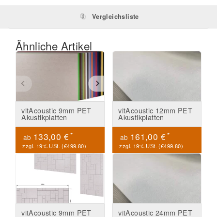
Vergleichsliste
Ähnliche Artikel
vitAcoustic 9mm PET
vitAcoustic 12mm PET
Akustikplatten
Akustikplatten
*
*
133,00 €
161,00 €
ab
ab
zzgl. 19% USt. (
€499.80
)
zzgl. 19% USt. (
€499.80
)
vitAcoustic 9mm PET
vitAcoustic 24mm PET