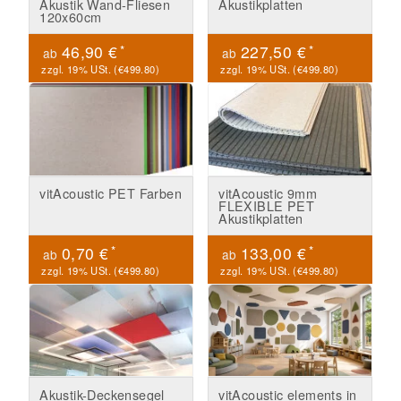
Akustik Wand-Fliesen
Akustikplatten
120x60cm
*
*
46,90 €
227,50 €
ab
ab
zzgl. 19% USt. (
€499.80
)
zzgl. 19% USt. (
€499.80
)
vitAcoustic PET Farben
vitAcoustic 9mm
FLEXIBLE PET
Akustikplatten
*
*
0,70 €
133,00 €
ab
ab
zzgl. 19% USt. (
€499.80
)
zzgl. 19% USt. (
€499.80
)
Akustik-Deckensegel
vitAcoustic elements in