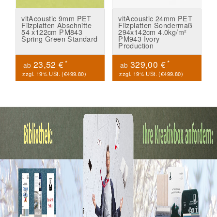
vitAcoustic 9mm PET
vitAcoustic 24mm PET
Filzplatten Abschnitte
Filzplatten Sondermaß
54 x122cm PM843
294x142cm 4.0kg/m²
Spring Green Standard
PM943 Ivory
Production
*
*
23,52 €
329,00 €
ab
ab
zzgl. 19% USt. (
€499.80
)
zzgl. 19% USt. (
€499.80
)