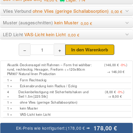
Vlies Verbund
ohne Vlies (geringe Schallabsorption)
0,00 €
Muster (ausgeschnitten)
kein Muster
0,00 €
LED Licht
VAS-Licht kein Licht
0,00 €
−
+
In den Warenkorb
Akustik-Deckensegel mit Rahmen – Form frei wählbar:
(146,00 €
-0%
)
rund, rechteckig, Hexagon, Freiform <=120x80cm
→ 146,00 €
PM907 Natural linen Production
1 ×
Form Rechteckig
1 ×
Eckenabrundung kein Radius / Eckig
4
Deckenbefestigung mit Sicherheitshaken und
(8,00 €
-0%
)
×
Seil 1.5m [225 Stk]
→ 8,00 €
1 ×
ohne Vlies (geringe Schallabsorption)
1 ×
kein Muster
1 ×
VAS-Licht kein Licht
178,00 €
EK-Preis wie konfiguriert:
(178,00 €
⇒