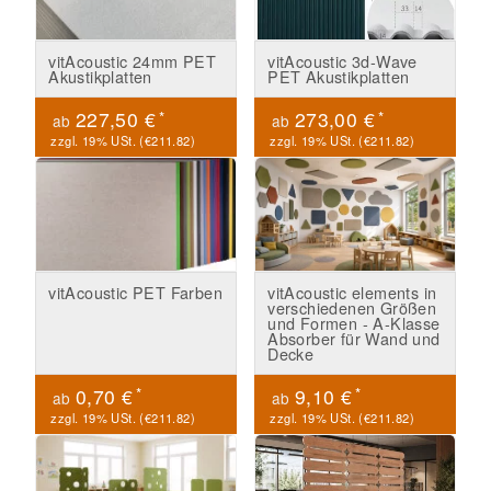
vitAcoustic 24mm PET
vitAcoustic 3d-Wave
Akustikplatten
PET Akustikplatten
*
*
227,50 €
273,00 €
ab
ab
zzgl. 19% USt. (
€211.82
)
zzgl. 19% USt. (
€211.82
)
vitAcoustic PET Farben
vitAcoustic elements in
verschiedenen Größen
und Formen - A-Klasse
Absorber für Wand und
Decke
*
*
0,70 €
9,10 €
ab
ab
zzgl. 19% USt. (
€211.82
)
zzgl. 19% USt. (
€211.82
)