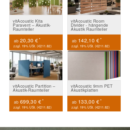
vitAcoustic Kita
vitAcoustic Room
Paravent – Akustik-
Divider - hängende
Raumteiler
Akustik Raumteiler
*
*
20,30 €
142,10 €
ab
ab
zzgl. 19% USt. (
€211.82
)
zzgl. 19% USt. (
€211.82
)
vitAcoustic Partition –
vitAcoustic 9mm PET
Akustik-Raumteiler
Akustikplatten
*
*
699,30 €
133,00 €
ab
ab
zzgl. 19% USt. (
€211.82
)
zzgl. 19% USt. (
€211.82
)