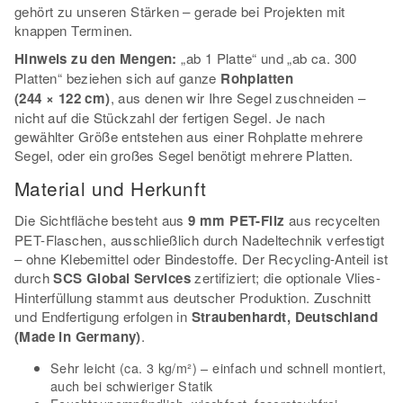
gehört zu unseren Stärken – gerade bei Projekten mit
knappen Terminen.
Hinweis zu den Mengen:
„ab 1 Platte“ und „ab ca. 300
Platten“ beziehen sich auf ganze
Rohplatten
(244 × 122 cm)
, aus denen wir Ihre Segel zuschneiden –
nicht auf die Stückzahl der fertigen Segel. Je nach
gewählter Größe entstehen aus einer Rohplatte mehrere
Segel, oder ein großes Segel benötigt mehrere Platten.
Material und Herkunft
Die Sichtfläche besteht aus
9 mm PET-Filz
aus recycelten
PET-Flaschen, ausschließlich durch Nadeltechnik verfestigt
– ohne Klebemittel oder Bindestoffe. Der Recycling-Anteil ist
durch
SCS Global Services
zertifiziert; die optionale Vlies-
Hinterfüllung stammt aus deutscher Produktion. Zuschnitt
und Endfertigung erfolgen in
Straubenhardt, Deutschland
(Made in Germany)
.
Sehr leicht (ca. 3 kg/m²) – einfach und schnell montiert,
auch bei schwieriger Statik