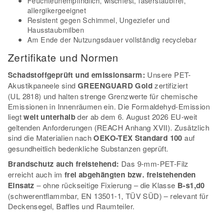
Feuchteunempfindlich, wischfest, faserstaubfrei,
allergikergeeignet
Resistent gegen Schimmel, Ungeziefer und
Hausstaubmilben
Am Ende der Nutzungsdauer vollständig recyclebar
Zertifikate und Normen
Schadstoffgeprüft und emissionsarm:
Unsere PET-
Akustikpaneele sind
GREENGUARD Gold
zertifiziert
(UL 2818) und halten strenge Grenzwerte für chemische
Emissionen in Innenräumen ein. Die Formaldehyd-Emission
liegt
weit unterhalb
der ab dem 6. August 2026 EU-weit
geltenden Anforderungen (REACH Anhang XVII). Zusätzlich
sind die Materialien nach
OEKO-TEX Standard 100
auf
gesundheitlich bedenkliche Substanzen geprüft.
Brandschutz auch freistehend:
Das 9-mm-PET-Filz
erreicht auch im
frei abgehängten bzw. freistehenden
Einsatz
– ohne rückseitige Fixierung – die Klasse
B-s1,d0
(schwerentflammbar, EN 13501-1, TÜV SÜD) – relevant für
Deckensegel, Baffles und Raumteiler.