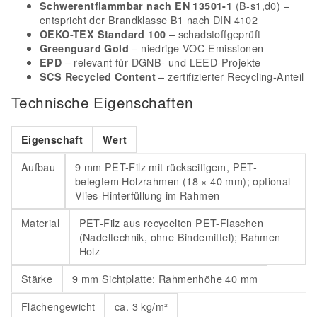
(B-s1,d0) –
Schwerentflammbar nach EN 13501-1
entspricht der Brandklasse B1 nach DIN 4102
– schadstoffgeprüft
OEKO-TEX Standard 100
– niedrige VOC-Emissionen
Greenguard Gold
– relevant für DGNB- und LEED-Projekte
EPD
– zertifizierter Recycling-Anteil
SCS Recycled Content
Technische Eigenschaften
Eigenschaft
Wert
Aufbau
9 mm PET-Filz mit rückseitigem, PET-
belegtem Holzrahmen (18 × 40 mm); optional
Vlies-Hinterfüllung im Rahmen
Material
PET-Filz aus recycelten PET-Flaschen
(Nadeltechnik, ohne Bindemittel); Rahmen
Holz
Stärke
9 mm Sichtplatte; Rahmenhöhe 40 mm
Flächengewicht
ca. 3 kg/m²