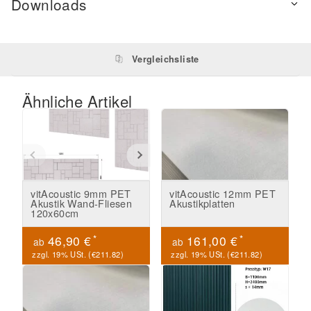
Downloads
Vergleichsliste
Ähnliche Artikel
vitAcoustic 9mm PET
vitAcoustic 12mm PET
Akustik Wand-Fliesen
Akustikplatten
120x60cm
*
*
46,90 €
161,00 €
ab
ab
zzgl. 19% USt. (
€211.82
)
zzgl. 19% USt. (
€211.82
)