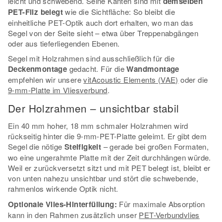
leicht und schwebend. Seine Kanten sind mit
demselben
PET-Filz belegt
wie die Sichtfläche: So bleibt die
einheitliche PET-Optik auch dort erhalten, wo man das
Segel von der Seite sieht – etwa über Treppenabgängen
oder aus tieferliegenden Ebenen.
Segel mit Holzrahmen sind ausschließlich für die
Deckenmontage
gedacht. Für die
Wandmontage
empfehlen wir unsere
vitAcoustic Elements (VAE)
oder die
9-mm-Platte im Vliesverbund
.
Der Holzrahmen – unsichtbar stabil
Ein 40 mm hoher, 18 mm schmaler Holzrahmen wird
rückseitig hinter die 9-mm-PET-Platte geleimt. Er gibt dem
Segel die nötige
Steifigkeit
– gerade bei großen Formaten,
wo eine ungerahmte Platte mit der Zeit durchhängen würde.
Weil er zurückversetzt sitzt und mit PET belegt ist, bleibt er
von unten nahezu unsichtbar und stört die schwebende,
rahmenlos wirkende Optik nicht.
Optionale Vlies-Hinterfüllung:
Für maximale Absorption
kann in den Rahmen zusätzlich unser
PET-Verbundvlies