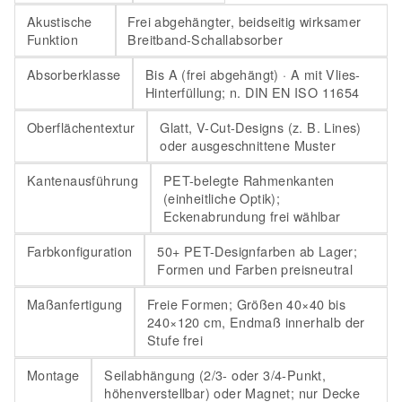
Akustische
Frei abgehängter, beidseitig wirksamer
Funktion
Breitband-Schallabsorber
Absorberklasse
Bis A (frei abgehängt) · A mit Vlies-
Hinterfüllung; n. DIN EN ISO 11654
Oberflächentextur
Glatt, V-Cut-Designs (z. B. Lines)
oder ausgeschnittene Muster
Kantenausführung
PET-belegte Rahmenkanten
(einheitliche Optik);
Eckenabrundung frei wählbar
Farbkonfiguration
50+ PET-Designfarben ab Lager;
Formen und Farben preisneutral
Maßanfertigung
Freie Formen; Größen 40×40 bis
240×120 cm, Endmaß innerhalb der
Stufe frei
Montage
Seilabhängung (2/3- oder 3/4-Punkt,
höhenverstellbar) oder Magnet; nur Decke