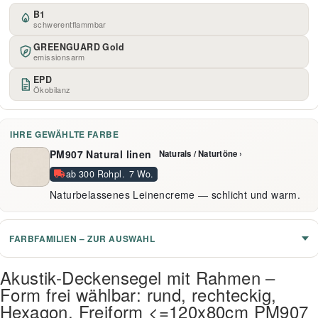
B1
schwerentflammbar
GREENGUARD Gold
emissionsarm
EPD
Ökobilanz
IHRE GEWÄHLTE FARBE
PM907 Natural linen
Naturals / Naturtöne ›
ab 300 Rohpl. 7 Wo.
Naturbelassenes Leinencreme — schlicht und warm.
FARBFAMILIEN – ZUR AUSWAHL
Akustik-Deckensegel mit Rahmen –
Form frei wählbar: rund, rechteckig,
Hexagon, Freiform <=120x80cm PM907