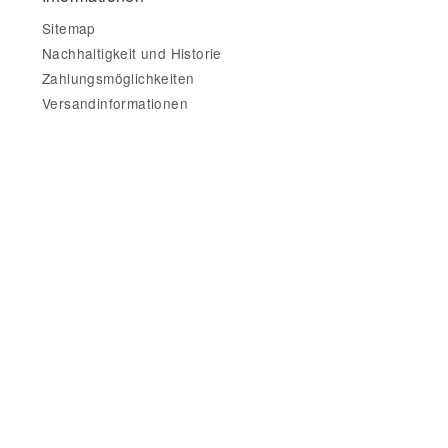
Sitemap
Nachhaltigkeit und Historie
Zahlungsmöglichkeiten
Versandinformationen
Gesetzliche Informationen
Impressum
AGB
Datenschutz
Widerrufsbelehrung & Widerrufsformular
Datenschutzerklärung
•
Impressum