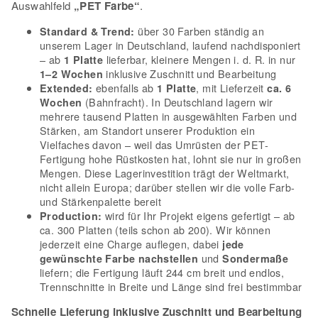
Auswahlfeld
„PET Farbe“
.
über 30 Farben ständig an
Standard & Trend:
unserem Lager in Deutschland, laufend nachdisponiert
– ab
lieferbar, kleinere Mengen i. d. R. in nur
1 Platte
inklusive Zuschnitt und Bearbeitung
1–2 Wochen
ebenfalls ab
, mit Lieferzeit
Extended:
1 Platte
ca. 6
(Bahnfracht). In Deutschland lagern wir
Wochen
mehrere tausend Platten in ausgewählten Farben und
Stärken, am Standort unserer Produktion ein
Vielfaches davon – weil das Umrüsten der PET-
Fertigung hohe Rüstkosten hat, lohnt sie nur in großen
Mengen. Diese Lagerinvestition trägt der Weltmarkt,
nicht allein Europa; darüber stellen wir die volle Farb-
und Stärkenpalette bereit
wird für Ihr Projekt eigens gefertigt – ab
Production:
ca. 300 Platten (teils schon ab 200). Wir können
jederzeit eine Charge auflegen, dabei
jede
und
gewünschte Farbe nachstellen
Sondermaße
liefern; die Fertigung läuft 244 cm breit und endlos,
Trennschnitte in Breite und Länge sind frei bestimmbar
Schnelle Lieferung inklusive Zuschnitt und Bearbeitung