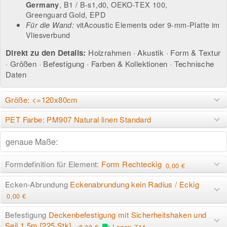
, B1 / B-s1,d0, OEKO-TEX 100,
Germany
Greenguard Gold, EPD
vitAcoustic Elements
oder
9-mm-Platte im
Für die Wand:
Vliesverbund
Direkt zu den Details:
Holzrahmen
·
Akustik
·
Form & Textur
·
Größen
·
Befestigung
·
Farben & Kollektionen
·
Technische
Daten
Größe: <=120x80cm
PET Farbe: PM907 Natural linen Standard
Formdefinition für Element:
Form Rechteckig
0,00 €
Ecken-Abrundung
Eckenabrundung kein Radius / Eckig
0,00 €
Befestigung
Deckenbefestigung mit Sicherheitshaken und
Seil 1.5m [225 Stk]
+8,00 €
Lager: 714