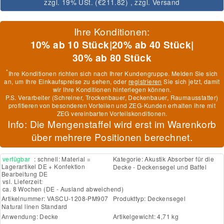
zzgl. 19% USt. (
€211.82
)
, zzgl.
Versand
Ihre Konditionen:
10% ab 10 Stück
|
20% ab 40 Stück
|
30% ab 80 Stück
*
Ihre Konditionen richten sich nach Ihrer Kundengruppe. Melden Sie sich
an, um Ihre Einkaufspreise zu sehen, oder
registrieren
Sie sich jetzt, damit
wir Ihre Konditionen hinterlegen können.
P.S. Verarbeiter (Schreiner, Trockenbauer, Deckenbauer, Raumausstatter)
profitieren von besonderen Vorteilen und ZEG-Kunden erhalten ihre mit
ZEG vereinbarten Vorteilskonditionen.
Info: Die Mengenstaffel wird erst im Warenkorb
über mehrere Positionen berechnet.
verfügbar
: schnell: Material =
Kategorie:
Akustik Absorber für die
Lagerartikel DE + Konfektion
Decke - Deckensegel und Baffel
Bearbeitung DE
vsl. Lieferzeit:
ca. 8 Wochen
(DE - Ausland abweichend)
Artikelnummer:
VASCU-1208-PM907
Produkttyp:
Deckensegel
Natural linen Standard
Anwendung:
Decke
Artikelgewicht: 4,71 kg