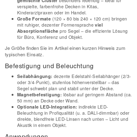
besonders lebendig – ideal für
gemischte Cluster
verspielte, farbenfrohe Decken in Kitas,
Kinderarztpraxen oder im Handel.
(120 × 80 bis 240 × 120 cm) bringen
Große Formate
mit ruhiger, dezenter Formensprache
viel
pro Segel – die effiziente Lösung
Absorptionsfläche
für Büro, Konferenz und Objekt.
Je Größe finden Sie im Artikel einen kurzen Hinweis zum
typischen Einsatz.
Befestigung und Beleuchtung
dezente Edelstahl-Seilabhänger (2/3-
Seilabhängung:
oder 3/4-Punkt), stufenlos höhenverstellbar – das
Segel schwebt plan und stabil unter der Decke.
lösbar auf geringem Abstand (ca.
Magnetbefestigung:
50 mm) an Decke oder Wand.
indirekte LED-
Optionale LED-Integration:
Beleuchtung in Profiqualität (u. a. DALI-dimmbar) oder
direkte, blendfreie LED-Linsen nach unten – Licht und
Akustik in einem Objekt.
Anwendungen