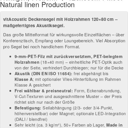
Natural linen Production
vitAcoustic Deckensegel mit Holzrahmen 120×80 cm –
maßgefertigtes Akustiksegel.
Das große Mittelformat für wirkungsvolle Einzelflächen – über
Konferenztisch, Empfang oder Loungebereich. Viel Absorption
pro Segel bei noch handlichem Format.
9-mm-PET-Filz mit zurückversetztem, PET-belegtem
(18×40 mm) – einheitliche PET-Optik auch
Holzrahmen
von der Seite, verhindert Durchbiegen; nur für die Decke
frei abgehängt bis
Akustik (DIN EN ISO 11654):
; mit optionaler Vlies-Hinterfüllung im Rahmen
Klasse A
Klasse A gesichert
Form, Eckenabrundung,
Frei wählbar & preisneutral:
V-Cut-Texturen und ausgeschnittene Muster – der Preis
richtet sich nur nach der Größe
Seilabhängung (2/3- oder 3/4-Punkt,
Befestigung:
höhenverstellbar) oder Magnet; optionale LED-Integration
(DALI / blendfrei)
Sehr leicht (ca. 3 kg/m²), 50+ Farben ab Lager,
Made in