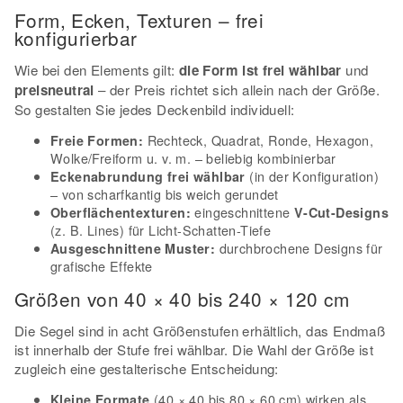
Form, Ecken, Texturen – frei
konfigurierbar
Wie bei den Elements gilt:
die Form ist frei wählbar
und
preisneutral
– der Preis richtet sich allein nach der Größe.
So gestalten Sie jedes Deckenbild individuell:
Rechteck, Quadrat, Ronde, Hexagon,
Freie Formen:
Wolke/Freiform u. v. m. – beliebig kombinierbar
(in der Konfiguration)
Eckenabrundung frei wählbar
– von scharfkantig bis weich gerundet
eingeschnittene
Oberflächentexturen:
V-Cut-Designs
(z. B. Lines) für Licht-Schatten-Tiefe
durchbrochene Designs für
Ausgeschnittene Muster:
grafische Effekte
Größen von 40 × 40 bis 240 × 120 cm
Die Segel sind in acht Größenstufen erhältlich, das Endmaß
ist innerhalb der Stufe frei wählbar. Die Wahl der Größe ist
zugleich eine gestalterische Entscheidung:
(40 × 40 bis 80 × 60 cm) wirken als
Kleine Formate