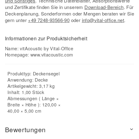
und Sonstiges
. Technische Datenblätter, Absorptionswerte
und Zertifikate finden Sie in unserem
Download-Bereich
. Für
Deckenplanung, Sonderformen oder Mengen beraten wir Sie
gern unter
+49 7248-93566-90
oder
info@vital-office.net
.
Informationen zur Produktsicherheit
Name: vitAcoustic by Vital-Office
Homepage:
www.vitacoustic.com
Produkttyp:
Deckensegel
Anwendung:
Decke
Artikelgewicht: 3,17 kg
Inhalt: 1,00 Stück
Abmessungen ( Länge ×
Breite × Höhe ): 120,00 ×
40,00 × 5,00 cm
Bewertungen