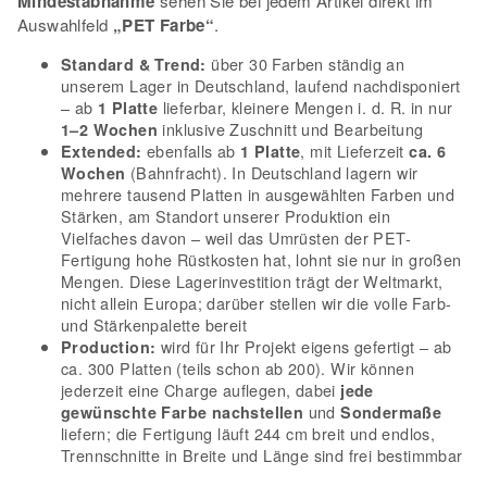
Mindestabnahme
sehen Sie bei jedem Artikel direkt im
Auswahlfeld
„PET Farbe“
.
über 30 Farben ständig an
Standard & Trend:
unserem Lager in Deutschland, laufend nachdisponiert
– ab
lieferbar, kleinere Mengen i. d. R. in nur
1 Platte
inklusive Zuschnitt und Bearbeitung
1–2 Wochen
ebenfalls ab
, mit Lieferzeit
Extended:
1 Platte
ca. 6
(Bahnfracht). In Deutschland lagern wir
Wochen
mehrere tausend Platten in ausgewählten Farben und
Stärken, am Standort unserer Produktion ein
Vielfaches davon – weil das Umrüsten der PET-
Fertigung hohe Rüstkosten hat, lohnt sie nur in großen
Mengen. Diese Lagerinvestition trägt der Weltmarkt,
nicht allein Europa; darüber stellen wir die volle Farb-
und Stärkenpalette bereit
wird für Ihr Projekt eigens gefertigt – ab
Production:
ca. 300 Platten (teils schon ab 200). Wir können
jederzeit eine Charge auflegen, dabei
jede
und
gewünschte Farbe nachstellen
Sondermaße
liefern; die Fertigung läuft 244 cm breit und endlos,
Trennschnitte in Breite und Länge sind frei bestimmbar