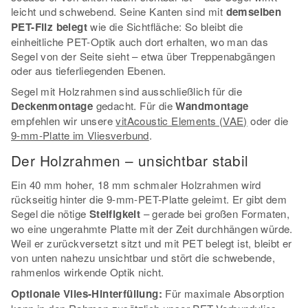
leicht und schwebend. Seine Kanten sind mit
demselben
PET-Filz belegt
wie die Sichtfläche: So bleibt die
einheitliche PET-Optik auch dort erhalten, wo man das
Segel von der Seite sieht – etwa über Treppenabgängen
oder aus tieferliegenden Ebenen.
Segel mit Holzrahmen sind ausschließlich für die
Deckenmontage
gedacht. Für die
Wandmontage
empfehlen wir unsere
vitAcoustic Elements (VAE)
oder die
9-mm-Platte im Vliesverbund
.
Der Holzrahmen – unsichtbar stabil
Ein 40 mm hoher, 18 mm schmaler Holzrahmen wird
rückseitig hinter die 9-mm-PET-Platte geleimt. Er gibt dem
Segel die nötige
Steifigkeit
– gerade bei großen Formaten,
wo eine ungerahmte Platte mit der Zeit durchhängen würde.
Weil er zurückversetzt sitzt und mit PET belegt ist, bleibt er
von unten nahezu unsichtbar und stört die schwebende,
rahmenlos wirkende Optik nicht.
Optionale Vlies-Hinterfüllung:
Für maximale Absorption