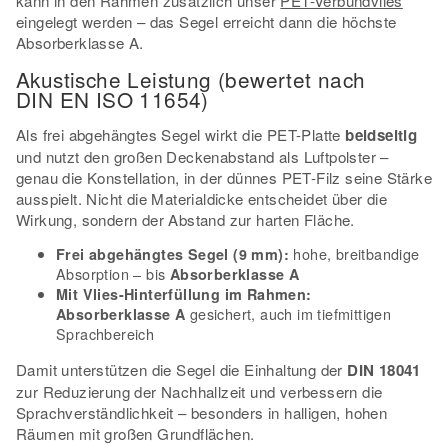
kann in den Rahmen zusätzlich unser
PET-Verbundvlies
eingelegt werden – das Segel erreicht dann die höchste
Absorberklasse A.
Akustische Leistung (bewertet nach
DIN EN ISO 11654)
Als frei abgehängtes Segel wirkt die PET-Platte
beidseitig
und nutzt den großen Deckenabstand als Luftpolster –
genau die Konstellation, in der dünnes PET-Filz seine Stärke
ausspielt. Nicht die Materialdicke entscheidet über die
Wirkung, sondern der Abstand zur harten Fläche.
hohe, breitbandige
Frei abgehängtes Segel (9 mm):
Absorption – bis
Absorberklasse A
Mit Vlies-Hinterfüllung im Rahmen:
gesichert, auch im tiefmittigen
Absorberklasse A
Sprachbereich
Damit unterstützen die Segel die Einhaltung der
DIN 18041
zur Reduzierung der Nachhallzeit und verbessern die
Sprachverständlichkeit – besonders in halligen, hohen
Räumen mit großen Grundflächen.