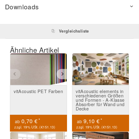
Downloads
Vergleichsliste
Ähnliche Artikel
vitAcoustic PET Farben
vitAcoustic elements in
verschiedenen Größen
und Formen - A-Klasse
Absorber für Wand und
Decke
*
*
0,70 €
9,10 €
ab
ab
zzgl. 19% USt. (
€151.13
)
zzgl. 19% USt. (
€151.13
)