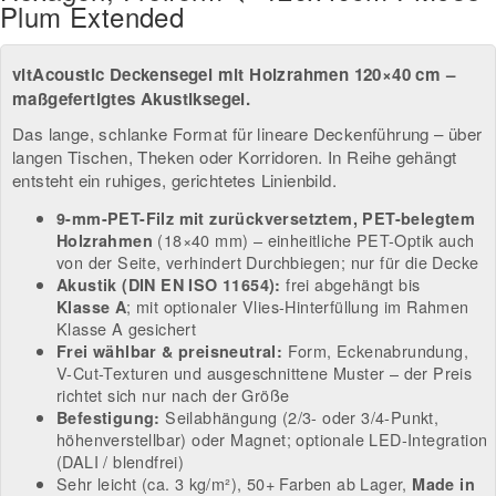
Plum Extended
vitAcoustic Deckensegel mit Holzrahmen 120×40 cm –
maßgefertigtes Akustiksegel.
Das lange, schlanke Format für lineare Deckenführung – über
langen Tischen, Theken oder Korridoren. In Reihe gehängt
entsteht ein ruhiges, gerichtetes Linienbild.
9-mm-PET-Filz mit zurückversetztem, PET-belegtem
(18×40 mm) – einheitliche PET-Optik auch
Holzrahmen
von der Seite, verhindert Durchbiegen; nur für die Decke
frei abgehängt bis
Akustik (DIN EN ISO 11654):
; mit optionaler Vlies-Hinterfüllung im Rahmen
Klasse A
Klasse A gesichert
Form, Eckenabrundung,
Frei wählbar & preisneutral:
V-Cut-Texturen und ausgeschnittene Muster – der Preis
richtet sich nur nach der Größe
Seilabhängung (2/3- oder 3/4-Punkt,
Befestigung:
höhenverstellbar) oder Magnet; optionale LED-Integration
(DALI / blendfrei)
Sehr leicht (ca. 3 kg/m²), 50+ Farben ab Lager,
Made in