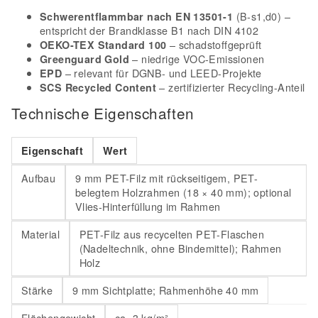
(B-s1,d0) –
Schwerentflammbar nach EN 13501-1
entspricht der Brandklasse B1 nach DIN 4102
– schadstoffgeprüft
OEKO-TEX Standard 100
– niedrige VOC-Emissionen
Greenguard Gold
– relevant für DGNB- und LEED-Projekte
EPD
– zertifizierter Recycling-Anteil
SCS Recycled Content
Technische Eigenschaften
Eigenschaft
Wert
Aufbau
9 mm PET-Filz mit rückseitigem, PET-
belegtem Holzrahmen (18 × 40 mm); optional
Vlies-Hinterfüllung im Rahmen
Material
PET-Filz aus recycelten PET-Flaschen
(Nadeltechnik, ohne Bindemittel); Rahmen
Holz
Stärke
9 mm Sichtplatte; Rahmenhöhe 40 mm
Flächengewicht
ca. 3 kg/m²