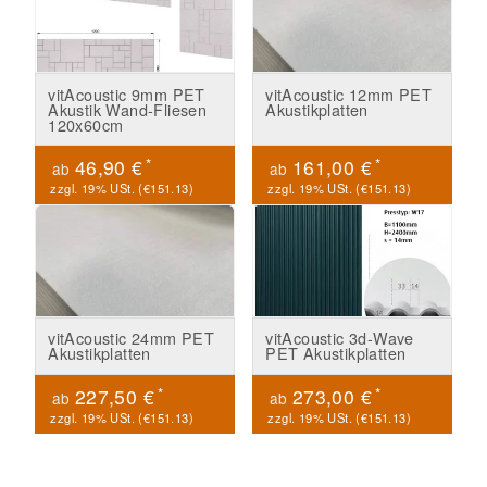
vitAcoustic 9mm PET
vitAcoustic 12mm PET
Akustik Wand-Fliesen
Akustikplatten
120x60cm
*
*
46,90 €
161,00 €
ab
ab
zzgl. 19% USt. (
€151.13
)
zzgl. 19% USt. (
€151.13
)
vitAcoustic 24mm PET
vitAcoustic 3d-Wave
Akustikplatten
PET Akustikplatten
*
*
227,50 €
273,00 €
ab
ab
zzgl. 19% USt. (
€151.13
)
zzgl. 19% USt. (
€151.13
)