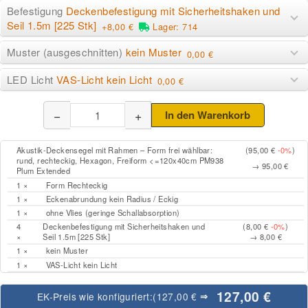
Befestigung
Deckenbefestigung mit Sicherheitshaken und
Seil 1.5m [225 Stk]
+8,00 €
Lager: 714
Muster (ausgeschnitten)
kein Muster
0,00 €
LED Licht
VAS-Licht kein Licht
0,00 €
−
+
In den Warenkorb
Akustik-Deckensegel mit Rahmen – Form frei wählbar:
(95,00 €
-0%
)
rund, rechteckig, Hexagon, Freiform <=120x40cm PM938
→ 95,00 €
Plum Extended
1 ×
Form Rechteckig
1 ×
Eckenabrundung kein Radius / Eckig
1 ×
ohne Vlies (geringe Schallabsorption)
4
Deckenbefestigung mit Sicherheitshaken und
(8,00 €
-0%
)
×
Seil 1.5m [225 Stk]
→ 8,00 €
1 ×
kein Muster
1 ×
VAS-Licht kein Licht
127,00 €
EK-Preis wie konfiguriert:
(127,00 €
⇒