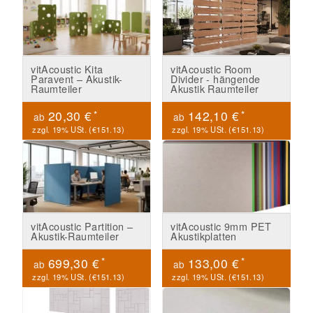
vitAcoustic Kita
vitAcoustic Room
Paravent – Akustik-
Divider - hängende
Raumteiler
Akustik Raumteiler
*
*
20,30 €
142,10 €
ab
ab
zzgl. 19% USt. (
€151.13
)
zzgl. 19% USt. (
€151.13
)
vitAcoustic Partition –
vitAcoustic 9mm PET
Akustik-Raumteiler
Akustikplatten
*
*
699,30 €
133,00 €
ab
ab
zzgl. 19% USt. (
€151.13
)
zzgl. 19% USt. (
€151.13
)