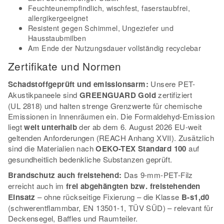
Feuchteunempfindlich, wischfest, faserstaubfrei,
allergikergeeignet
Resistent gegen Schimmel, Ungeziefer und
Hausstaubmilben
Am Ende der Nutzungsdauer vollständig recyclebar
Zertifikate und Normen
Schadstoffgeprüft und emissionsarm:
Unsere PET-
Akustikpaneele sind
GREENGUARD Gold
zertifiziert
(UL 2818) und halten strenge Grenzwerte für chemische
Emissionen in Innenräumen ein. Die Formaldehyd-Emission
liegt
weit unterhalb
der ab dem 6. August 2026 EU-weit
geltenden Anforderungen (REACH Anhang XVII). Zusätzlich
sind die Materialien nach
OEKO-TEX Standard 100
auf
gesundheitlich bedenkliche Substanzen geprüft.
Brandschutz auch freistehend:
Das 9-mm-PET-Filz
erreicht auch im
frei abgehängten bzw. freistehenden
Einsatz
– ohne rückseitige Fixierung – die Klasse
B-s1,d0
(schwerentflammbar, EN 13501-1, TÜV SÜD) – relevant für
Deckensegel, Baffles und Raumteiler.