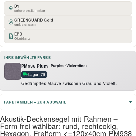
B1
schwerentflammbar
GREENGUARD Gold
emissionsarm
EPD
Ökobilanz
IHRE GEWÄHLTE FARBE
PM938 Plum
Purples / Violetttöne ›
Lager: 76
Gedämpftes Mauve zwischen Grau und Violett.
FARBFAMILIEN – ZUR AUSWAHL
Akustik-Deckensegel mit Rahmen –
Form frei wählbar: rund, rechteckig,
Hexagon, Freiform <=120x40cm PM938