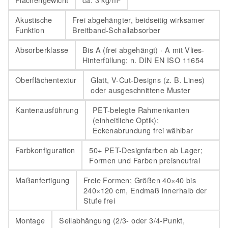
Akustische
Frei abgehängter, beidseitig wirksamer
Funktion
Breitband-Schallabsorber
Absorberklasse
Bis A (frei abgehängt) · A mit Vlies-
Hinterfüllung; n. DIN EN ISO 11654
Oberflächentextur
Glatt, V-Cut-Designs (z. B. Lines)
oder ausgeschnittene Muster
Kantenausführung
PET-belegte Rahmenkanten
(einheitliche Optik);
Eckenabrundung frei wählbar
Farbkonfiguration
50+ PET-Designfarben ab Lager;
Formen und Farben preisneutral
Maßanfertigung
Freie Formen; Größen 40×40 bis
240×120 cm, Endmaß innerhalb der
Stufe frei
Montage
Seilabhängung (2/3- oder 3/4-Punkt,