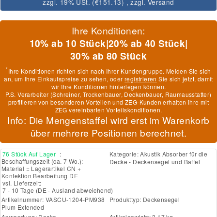
zzgl. 19% USt. (
€151.13
)
, zzgl.
Versand
Ihre Konditionen:
10% ab 10 Stück
|
20% ab 40 Stück
|
30% ab 80 Stück
*
Ihre Konditionen richten sich nach Ihrer Kundengruppe. Melden Sie sich
an, um Ihre Einkaufspreise zu sehen, oder
registrieren
Sie sich jetzt, damit
wir Ihre Konditionen hinterlegen können.
P.S. Verarbeiter (Schreiner, Trockenbauer, Deckenbauer, Raumausstatter)
profitieren von besonderen Vorteilen und ZEG-Kunden erhalten ihre mit
ZEG vereinbarten Vorteilskonditionen.
Info: Die Mengenstaffel wird erst im Warenkorb
über mehrere Positionen berechnet.
76 Stück Auf Lager
:
Kategorie:
Akustik Absorber für die
Beschaffungszeit (ca. 7 Wo.):
Decke - Deckensegel und Baffel
Material = Lagerartikel CN +
Konfektion Bearbeitung DE
vsl. Lieferzeit:
7 - 10 Tage
(DE - Ausland abweichend)
Artikelnummer:
VASCU-1204-PM938
Produkttyp:
Deckensegel
Plum Extended
Anwendung:
Decke
Artikelgewicht: 3,17 kg