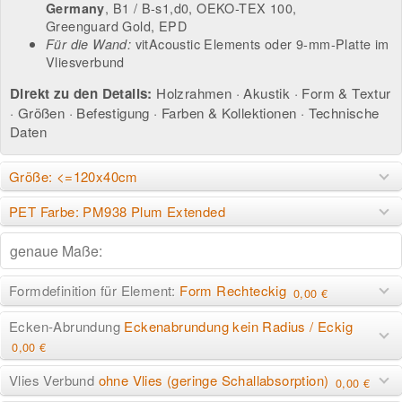
, B1 / B-s1,d0, OEKO-TEX 100,
Germany
Greenguard Gold, EPD
vitAcoustic Elements
oder
9-mm-Platte im
Für die Wand:
Vliesverbund
Direkt zu den Details:
Holzrahmen
·
Akustik
·
Form & Textur
·
Größen
·
Befestigung
·
Farben & Kollektionen
·
Technische
Daten
Größe: <=120x40cm
PET Farbe: PM938 Plum Extended
Formdefinition für Element:
Form Rechteckig
0,00 €
Ecken-Abrundung
Eckenabrundung kein Radius / Eckig
0,00 €
Vlies Verbund
ohne Vlies (geringe Schallabsorption)
0,00 €