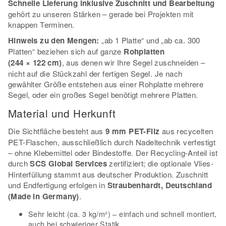
Schnelle Lieferung inklusive Zuschnitt und Bearbeitung
gehört zu unseren Stärken – gerade bei Projekten mit
knappen Terminen.
Hinweis zu den Mengen:
„ab 1 Platte“ und „ab ca. 300
Platten“ beziehen sich auf ganze
Rohplatten
(244 × 122 cm)
, aus denen wir Ihre Segel zuschneiden –
nicht auf die Stückzahl der fertigen Segel. Je nach
gewählter Größe entstehen aus einer Rohplatte mehrere
Segel, oder ein großes Segel benötigt mehrere Platten.
Material und Herkunft
Die Sichtfläche besteht aus
9 mm PET-Filz
aus recycelten
PET-Flaschen, ausschließlich durch Nadeltechnik verfestigt
– ohne Klebemittel oder Bindestoffe. Der Recycling-Anteil ist
durch
SCS Global Services
zertifiziert; die optionale Vlies-
Hinterfüllung stammt aus deutscher Produktion. Zuschnitt
und Endfertigung erfolgen in
Straubenhardt, Deutschland
(Made in Germany)
.
Sehr leicht (ca. 3 kg/m²) – einfach und schnell montiert,
auch bei schwieriger Statik