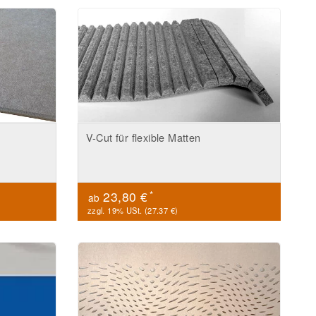
V-Cut für flexible Matten
*
23,80 €
ab
zzgl. 19% USt. (
27.37 €
)