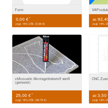
Form
VAProduk
*
0,00 €
92,4
ab
zzgl. 19% USt. (
0.00 €
)
zzgl. 19% US
vitAcoustic Montageklebstoff weiß
CNC Zusch
(getestet)
*
25,00 €
3,50
ab
zzgl. 19% USt. (
29.75 €
)
zzgl. 19% US