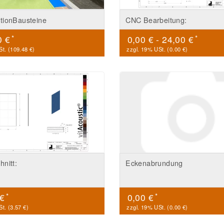
tionBausteine
CNC Bearbeitung:
*
*
0 €
0,00 € -
24,00 €
t. (
109.48 €
)
zzgl. 19% USt. (
0.00 €
)
nitt:
Eckenabrundung
*
*
 €
0,00 €
t. (
3.57 €
)
zzgl. 19% USt. (
0.00 €
)