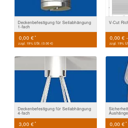
Deckenbefestigung für Seilabhängung
V-Cut Ric
1-fach
*
0,00 €
0,00 € 
zzgl. 19% USt. (
0.00 €
)
zzgl. 19% US
Deckenbefestigung für Seilabhängung
Sicherhei
4-fach
Aushänge
*
*
3,00 €
0,00 €