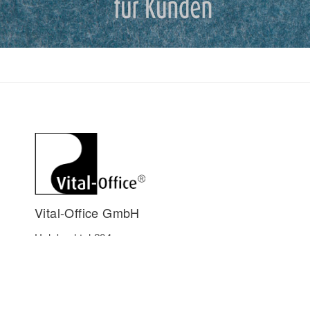
Vital-Office GmbH
Holzbachtal 204
75334 Straubenhardt
Deutschland
+49 7248-93566-90
info@vital-office.net