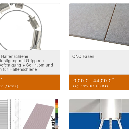
 Halfenschiene:
CNC Fasen:
estigung mit Gripper +
befestigung + Seil 1.5m und
 für Halfenschiene
*
*
€
0,00 € -
44,00 €
t. (
14.28 €
)
zzgl. 19% USt. (
0.00 €
)