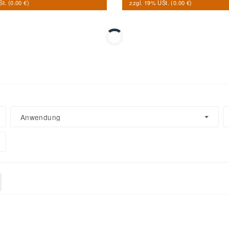
t. (
0.00 €
)
zzgl. 19% USt. (
0.00 €
)
Anwendung