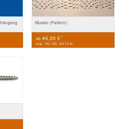
abhängung
Muster (Pattern)
*
46,20 €
ab
zzgl. 19% USt. (
54.74 €
)