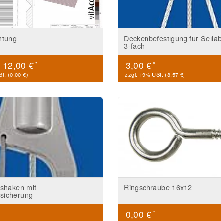
htung
Deckenbefestigung für Seil
3-fach
*
*
-
12,00 €
3,00 €
t. (
0.00 €
)
zzgl. 19% USt. (
3.57 €
)
tshaken mit
Ringschraube 16x12
sicherung
*
0,00 €