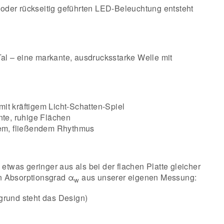
 oder rückseitig geführten LED-Beleuchtung entsteht
l – eine markante, ausdrucksstarke Welle mit
t kräftigem Licht-Schatten-Spiel
nte, ruhige Flächen
gem, fließendem Rhythmus
etwas geringer aus als bei der flachen Platte gleicher
n Absorptionsgrad α
aus unserer eigenen Messung:
w
rgrund steht das Design)