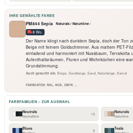
IHRE GEWÄHLTE FARBE
PM844 Sepia
Naturals / Naturtöne ›
8 Wo.
Der Name klingt nach dunklem Sepia, doch der Ton ze
Beige mit feinem Goldschimmer. Aus mattem PET-Filz 
einladend und harmoniert mit Nussbaum, Terrakotta 
Aufenthaltsräumen, Fluren und Wohnküchen eine war
Grundstimmung.
Auch gesucht als:
Beige, Sandbeige, Sand, Naturbeige, Kamel
FARBDATEN: RAL, NCS, CMYK …
FARBFAMILIEN – ZUR AUSWAHL
Neutrals
Naturals
18
Neutraltöne
Naturtöne
Blues
Teals
8
Blautöne
Petroltöne