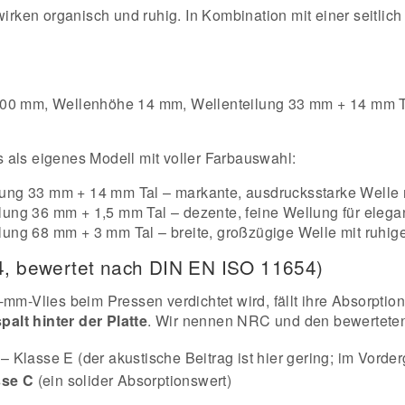
rken organisch und ruhig. In Kombination mit einer seitlich
100 mm, Wellenhöhe 14 mm, Wellenteilung 33 mm + 14 mm Ta
ls als eigenes Modell mit voller Farbauswahl:
ng 33 mm + 14 mm Tal – markante, ausdrucksstarke Welle mi
ung 36 mm + 1,5 mm Tal – dezente, feine Wellung für elega
lung 68 mm + 3 mm Tal – breite, großzügige Welle mit ruhi
54, bewertet nach DIN EN ISO 11654)
mm-Vlies beim Pressen verdichtet wird, fällt ihre Absorption 
palt hinter der Platte
. Wir nennen NRC und den bewertete
– Klasse E (der akustische Beitrag ist hier gering; im Vorde
sse C
(ein solider Absorptionswert)