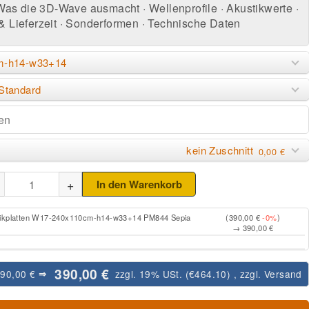
Was die 3D-Wave ausmacht
·
Wellenprofile
·
Akustikwerte
·
& Lieferzeit
·
Sonderformen
·
Technische Daten
m-h14-w33+14
Standard
kein Zuschnitt
0,00 €
+
In den Warenkorb
tikplatten W17-240x110cm-h14-w33+14 PM844 Sepia
(390,00 €
-0%
)
→ 390,00 €
390,00 €
390,00 €
zzgl. 19% USt. (
€464.10
)
, zzgl.
Versand
⇒