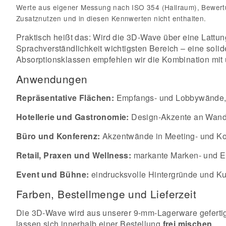
Werte aus eigener Messung nach ISO 354 (Hallraum), Bewertun
Zusatznutzen und in diesen Kennwerten nicht enthalten.
Praktisch heißt das: Wird die 3D-Wave über eine Lattung
Sprachverständlichkeit wichtigsten Bereich – eine soli
Absorptionsklassen empfehlen wir die Kombination mit 
Anwendungen
Repräsentative Flächen:
Empfangs- und Lobbywände, 
Hotellerie und Gastronomie:
Design-Akzente an Wand 
Büro und Konferenz:
Akzentwände in Meeting- und Ko
Retail, Praxen und Wellness:
markante Marken- und Em
Event und Bühne:
eindrucksvolle Hintergründe und K
Farben, Bestellmenge und Lieferzeit
Die 3D-Wave wird aus unserer 9-mm-Lagerware gefertigt
lassen sich innerhalb einer Bestellung
frei mischen
.