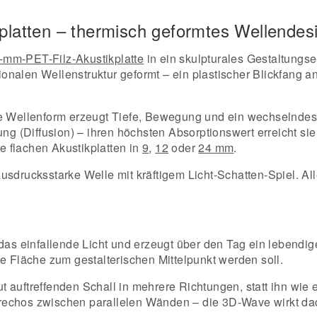
platten – thermisch geformtes Wellendes
-mm-PET-Filz-Akustikplatte
in ein skulpturales Gestaltungse
nalen Wellenstruktur geformt – ein plastischer Blickfang a
e Wellenform erzeugt Tiefe, Bewegung und ein wechselndes L
g (Diffusion) – ihren höchsten Absorptionswert erreicht sie m
 flachen Akustikplatten in
9
,
12
oder
24 mm
.
usdrucksstarke Welle mit kräftigem Licht-Schatten-Spiel. All
 das einfallende Licht und erzeugt über den Tag ein lebendi
e Fläche zum gestalterischen Mittelpunkt werden soll.
 auftreffenden Schall in mehrere Richtungen, statt ihn wie e
echos zwischen parallelen Wänden – die 3D-Wave wirkt dadu