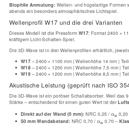
Biophile Anmutung:
Wellen- und hügelartige Formen wi
abends ein besonders atmosphärisches Lichtspiel.
Wellenprofil W17 und die drei Varianten
Dieses Modell ist die Pressform
W17
: Format 2400 × 1
kräftigem Licht-Schatten-Spiel.
Die 3D-Wave ist in drei Wellenprofilen erhältlich, jewei
W17
– 2400 × 1100 mm | Wellenhöhe 14 mm | Teilu
W18
– 2400 × 1200 mm | Wellenhöhe 7,5 mm | Teil
W19
– 2400 × 1200 mm | Wellenhöhe 8,5 mm | Tei
Akustische Leistung (geprüft nach ISO 3
Die 3D-Wave ist ein poröser Schallabsorber. Weil das 9-
Stärke – entscheidend für einen guten Wert ist der
Lufts
Direkt auf der Wand (0 mm):
NRC 0,25 / α
0,20 
w
50 mm Wandabstand:
NRC 0,70 / α
0,70 –
Kla
w