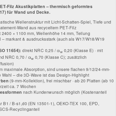
ET-Filz Akustikplatten – thermisch geformtes
W17) für Wand und Decke.
stische Wellenstruktur mit Licht-Schatten-Spiel, Tiefe und
atement-Wand aus recyceltem PET-Filz
 2400 × 1100 mm, Wellenhöhe 14 mm, Teilung
 – markant & ausdrucksstark (auch als W17/W18/W19
SO 11654):
direkt NRC 0,25 / α
0,20 (Klasse E) · mit
w
d NRC 0,70 / α
0,70 (Klasse C); zusätzlich
w
ffusion)
m maximale Absorption, sind unsere flachen 9/12/24-mm-
e Wahl – die 3D-Wave ist das Design-Highlight
rben
(9-mm-Kollektion), frei mischbar · ab 20 Platten (ab 10
erzeit ca. 7 Wochen
ressformen
nach Kundenwunsch möglich (Kostenanteil
r B1 / B-s1,d0 (EN 13501-1), OEKO-TEX 100, EPD,
SCS-Recyclinganteil