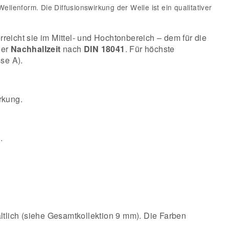
enform. Die Diffusionswirkung der Welle ist ein qualitativer
reicht sie im Mittel- und Hochtonbereich – dem für die
der
Nachhallzeit
nach
DIN 18041
. Für höchste
se A).
rkung.
.
.
ltlich (siehe Gesamtkollektion 9 mm). Die Farben