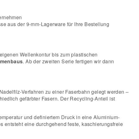
übernehmen
sse aus der 9-mm-Lagerware für Ihre Bestellung
r eigenen Wellenkontur bis zum plastischen
rmenbaus
. Ab der zweiten Serie fertigen wir dann
m Nadelfilz-Verfahren zu einer Faserbahn gelegt werden –
hiedlich gefärbter Fasern. Der Recycling-Anteil ist
Temperatur und definiertem Druck in eine Aluminium-
es entsteht eine durchgehend feste, kaschierungsfreie