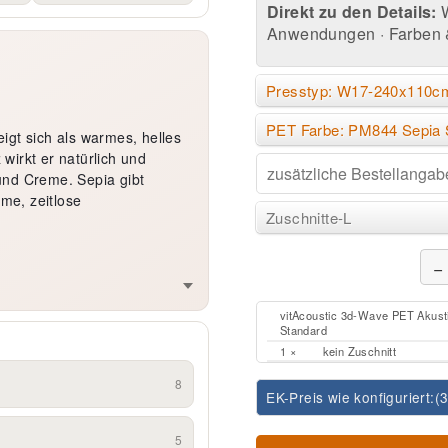
Direkt zu den Details:
Anwendungen
·
Farben 
Presstyp: W17-240x110c
PET Farbe: PM844 Sepia 
igt sich als warmes, helles
wirkt er natürlich und
und Creme. Sepia gibt
me, zeitlose
Zuschnitte-L
−
vitAcoustic 3d-Wave PET Akus
Standard
1 ×
kein Zuschnitt
8
EK-Preis wie konfiguriert:
(
5