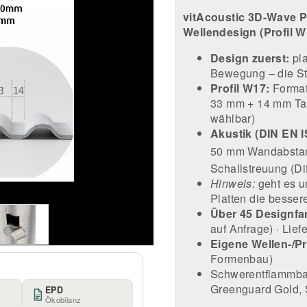
vitAcoustic 3D-Wave P
Wellendesign (Profil 
Design zuerst:
pla
Bewegung – die St
Profil W17:
Format
33 mm + 14 mm Tal
wählbar)
Akustik (DIN EN I
50 mm Wandabstan
Schallstreuung (Di
Hinweis:
geht es u
Platten die besser
Über 45 Designfa
auf Anfrage) · Lief
Eigene Wellen-/P
Formenbau)
Schwerentflammba
Greenguard Gold, 
EPD
Ökobilanz