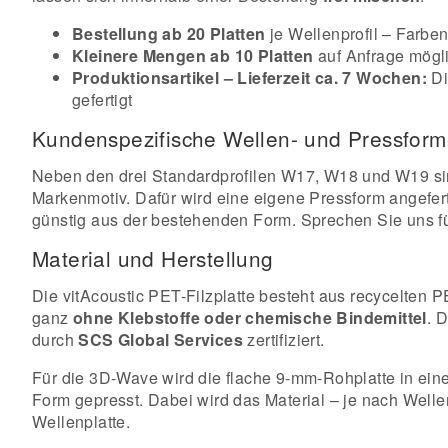
Bestellung ab 20 Platten
je Wellenprofil – Farben
Kleinere Mengen ab 10 Platten
auf Anfrage mögli
Produktionsartikel – Lieferzeit ca. 7 Wochen:
Di
gefertigt
Kundenspezifische Wellen- und Pressfor
Neben den drei Standardprofilen W17, W18 und W19 s
Markenmotiv. Dafür wird eine eigene Pressform angeferti
günstig aus der bestehenden Form. Sprechen Sie uns fü
Material und Herstellung
Die vitAcoustic PET-Filzplatte besteht aus recycelten P
ganz
ohne Klebstoffe oder chemische Bindemittel
. 
durch
SCS Global Services
zertifiziert.
Für die 3D-Wave wird die flache 9-mm-Rohplatte in eine
Form gepresst. Dabei wird das Material – je nach Welle
Wellenplatte.