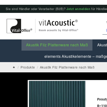
Sie sind Händler oder Verarbeiter (B2B)?
Jetzt anmelden
für Händler
Akustik Filz Plattenware nach Maß
Akust
elements Akustikelemente – maßge
/
Produkte
/
Akustik Filz Plattenware nach Maß