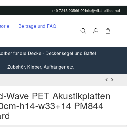
+49 7248-93566-90
info@vital-office.net
torie
Beiträge und FAQ
orber für die Decke - Deckensegel und Baffel
Zubehör, Kleber, Aufhänger etc.
3d-Wave PET Akustikplatten
0cm-h14-w33+14 PM844
ard