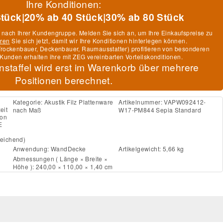
Ihre Konditionen:
Stück
|
20% ab 40 Stück
|
30% ab 80 Stück
h nach Ihrer Kundengruppe. Melden Sie sich an, um Ihre Einkaufspreise zu
eren
Sie sich jetzt, damit wir Ihre Konditionen hinterlegen können.
, Trockenbauer, Deckenbauer, Raumausstatter) profitieren von besonderen
Kunden erhalten ihre mit ZEG vereinbarten Vorteilskonditionen.
nstaffel wird erst im Warenkorb über mehrere
Positionen berechnet.
Kategorie:
Akustik Filz Plattenware
Artikelnummer:
VAPW092412-
eit
nach Maß
W17-PM844 Sepia Standard
ion
E
weichend)
Anwendung:
Wand
Decke
Artikelgewicht: 5,66 kg
Abmessungen ( Länge × Breite ×
Höhe ): 240,00 × 110,00 × 1,40 cm