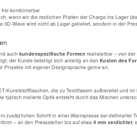
 frei kombinierbar
ch, wenn wir die restlichen Platten der Charge ins Lager 
e 3D-Wave wird nicht ab Lager geliefert, sondern in der Pre
men
ind auch
kundenspezifische Formen
realisierbar – von de
gt; der Kunde beteiligt sich anteilig an den
Kosten des Fo
r Projekte mit eigener Designsprache gerne an.
ET-Kunststoffflaschen, die zu Textilfasern aufbereitet und i
Die typisch melierte Optik entsteht durch das Mischen untersc
m zusätzlichen Schritt in einer Warmpresse bei definierter 
nform – an den Pressstellen bis auf etwa
4 mm verdichtet
; 