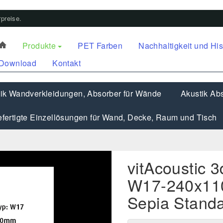
preise.
Produkte
PET Farben
Nachhaltigkeit und His
Download
Kontakt
ik Wandverkleidungen, Absorber für Wände
Akustik Abs
fertigte Einzellösungen für Wand, Decke, Raum und Tisch
vitAcoustic 
W17-240x11
Sepia Stand