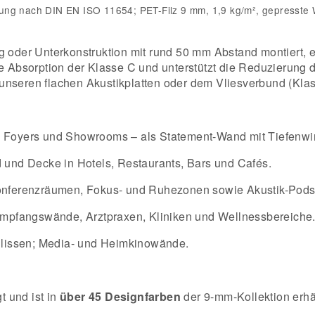
g nach DIN EN ISO 11654; PET-Filz 9 mm, 1,9 kg/m², gepresste Well
 oder Unterkonstruktion mit rund 50 mm Abstand montiert, er
de Absorption der Klasse C und unterstützt die Reduzierung 
unseren flachen Akustikplatten oder dem Vliesverbund (Klas
Foyers und Showrooms – als Statement-Wand mit Tiefenwi
und Decke in Hotels, Restaurants, Bars und Cafés.
nferenzräumen, Fokus- und Ruhezonen sowie Akustik-Pods
pfangswände, Arztpraxen, Kliniken und Wellnessbereiche
ulissen; Media- und Heimkinowände.
 und ist in
über 45 Designfarben
der 9-mm-Kollektion erhä