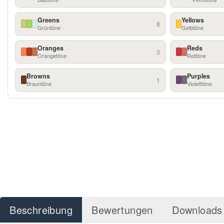
Greens
Yellows
8
Grüntöne
Gelbtöne
Oranges
Reds
3
Orangetöne
Rottöne
Browns
Purples
1
Brauntöne
Violetttöne
Beschreibung
Bewertungen
Downloads 