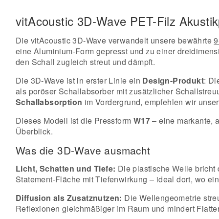
vitAcoustic 3D-Wave PET-Filz Akustik
Die vitAcoustic 3D-Wave verwandelt unsere bewährte
9
eine Aluminium-Form gepresst und zu einer dreidimensio
den Schall zugleich streut und dämpft.
Die 3D-Wave ist in erster Linie ein
Design-Produkt
: Di
als poröser Schallabsorber mit zusätzlicher Schallstreuun
Schallabsorption
im Vordergrund, empfehlen wir unsere
Dieses Modell ist die Pressform
W17
– eine markante, a
Überblick.
Was die 3D-Wave ausmacht
Licht, Schatten und Tiefe:
Die plastische Welle bricht
Statement-Fläche mit Tiefenwirkung – ideal dort, wo ein
Diffusion als Zusatznutzen:
Die Wellengeometrie streut
Reflexionen gleichmäßiger im Raum und mindert Flatter