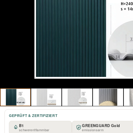
GEPRÜFT & ZERTIFIZIERT
B1
GREENGUARD Gold
schwerentflammbar
emissionsarm