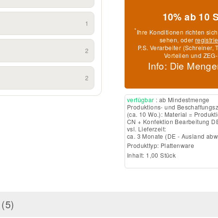
10% ab 10 
1
*
Ihre Konditionen richten sic
sehen, oder
registri
P.S. Verarbeiter (Schreiner
2
Vorteilen und ZEG-
Info: Die Menge
2
verfügbar
: ab Mindestmenge
Produktions- und Beschaffungsz
(ca. 10 Wo.): Material = Produkt
CN + Konfektion Bearbeitung D
vsl. Lieferzeit:
ca. 3 Monate
(DE - Ausland ab
Produkttyp:
Plattenware
Inhalt: 1,00 Stück
(5)