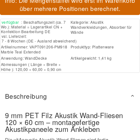
Info: Die Mengenstaffel wird erst im Warenkorb
über mehrere Positionen berechnet.
verfügbar
: Beschaffungszeit (ca. 7
Kategorie:
Akustik
Wo.): Material = Lagerartikel CN +
Wandverkleidungen, Absorber für
Konfektion Bearbeitung DE
Wände
vsl. Lieferzeit:
7 - 8 Wochen
(DE - Ausland abweichend)
Artikelnummer:
VAPT091206-PM918
Produkttyp:
Plattenware
Marble Teal Extended
Anwendung:
Wand
Decke
Artikelgewicht: 1,41 kg
Abmessungen ( Länge × Breite ×
Höhe ): 120,00 × 60,00 × 0,90 cm
Beschreibung
9 mm PET Filz Akustik Wand-Fliesen
120 × 60 cm – montagefertige
Akustikpaneele zum Ankleben
Die vitAcoustic Akustik Wand-Fliesen sind fertig