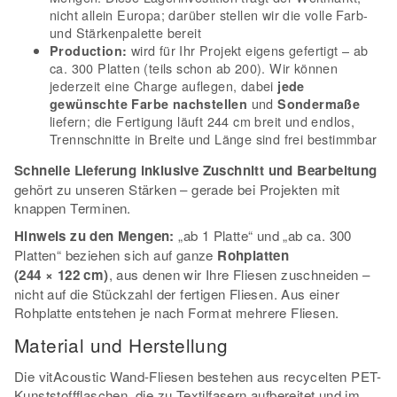
nicht allein Europa; darüber stellen wir die volle Farb-
und Stärkenpalette bereit
wird für Ihr Projekt eigens gefertigt – ab
Production:
ca. 300 Platten (teils schon ab 200). Wir können
jederzeit eine Charge auflegen, dabei
jede
und
gewünschte Farbe nachstellen
Sondermaße
liefern; die Fertigung läuft 244 cm breit und endlos,
Trennschnitte in Breite und Länge sind frei bestimmbar
Schnelle Lieferung inklusive Zuschnitt und Bearbeitung
gehört zu unseren Stärken – gerade bei Projekten mit
knappen Terminen.
Hinweis zu den Mengen:
„ab 1 Platte“ und „ab ca. 300
Platten“ beziehen sich auf ganze
Rohplatten
(244 × 122 cm)
, aus denen wir Ihre Fliesen zuschneiden –
nicht auf die Stückzahl der fertigen Fliesen. Aus einer
Rohplatte entstehen je nach Format mehrere Fliesen.
Material und Herstellung
Die vitAcoustic Wand-Fliesen bestehen aus recycelten PET-
Kunststoffflaschen, die zu Textilfasern aufbereitet und im