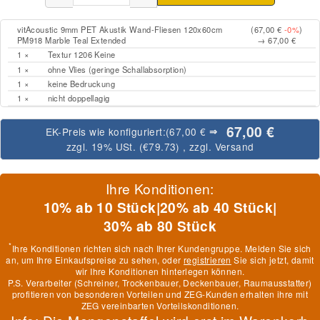
vitAcoustic 9mm PET Akustik Wand-Fliesen 120x60cm
(67,00 €
-0%
)
PM918 Marble Teal Extended
→ 67,00 €
1 ×
Textur 1206 Keine
1 ×
ohne Vlies (geringe Schallabsorption)
1 ×
keine Bedruckung
1 ×
nicht doppellagig
67,00 €
EK-Preis wie konfiguriert:
(67,00 €
⇒
zzgl. 19% USt. (
€79.73
)
, zzgl.
Versand
Ihre Konditionen:
10% ab 10 Stück
|
20% ab 40 Stück
|
30% ab 80 Stück
*
Ihre Konditionen richten sich nach Ihrer Kundengruppe. Melden Sie sich
an, um Ihre Einkaufspreise zu sehen, oder
registrieren
Sie sich jetzt, damit
wir Ihre Konditionen hinterlegen können.
P.S. Verarbeiter (Schreiner, Trockenbauer, Deckenbauer, Raumausstatter)
profitieren von besonderen Vorteilen und ZEG-Kunden erhalten ihre mit
ZEG vereinbarten Vorteilskonditionen.