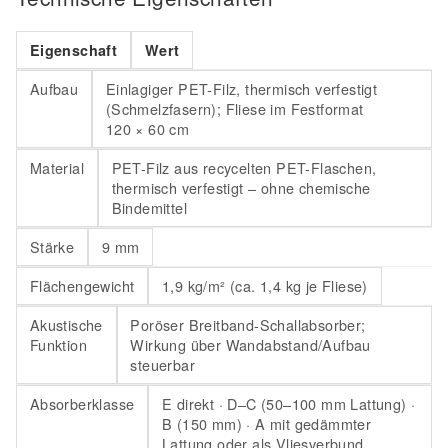
Eigenschaft
Wert
Aufbau
Einlagiger PET-Filz, thermisch verfestigt
(Schmelzfasern); Fliese im Festformat
120 × 60 cm
Material
PET-Filz aus recycelten PET-Flaschen,
thermisch verfestigt – ohne chemische
Bindemittel
Stärke
9 mm
Flächengewicht
1,9 kg/m² (ca. 1,4 kg je Fliese)
Akustische
Poröser Breitband-Schallabsorber;
Funktion
Wirkung über Wandabstand/Aufbau
steuerbar
Absorberklasse
E direkt · D–C (50–100 mm Lattung) ·
B (150 mm) · A mit gedämmter
Lattung oder als Vliesverbund