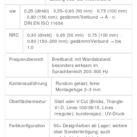
αw
0,25 (direkt) · 0,55–0,60 (50 mm) · 0,75 (100 mm)
· 0,80 (150 mm); gedämmt/Verbund → A · n.
DIN EN ISO 11654
NRC
0,30 (direkt) · 0,65 (50 mm) · 0,75 (100 mm) ·
0,80 (150–200 mm); gedämmt/Verbund → bis
1,0
Frequenzbereich
Breitband; mit Wandabstand
besonders wirksam im
Sprachbereich 200–500 Hz
Kantenausführung
Rundum gefast; feine
Montagefuge 2–3 mm
Oberflächentextur
Glatt oder V-Cut (Bricks, Triangle-
V/-D, Lines 100/38/15, Lines
irregular); kundenspez.; UV-Druck
Farbkonfiguration
50+ Designfarben ab Lager; weitere
über Sonderfertigung; auch