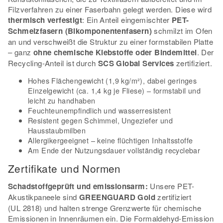
Filzverfahren zu einer Faserbahn gelegt werden. Diese wird
thermisch verfestigt
: Ein Anteil eingemischter
PET-
Schmelzfasern (Bikomponentenfasern)
schmilzt im Ofen
an und verschweißt die Struktur zu einer formstabilen Platte
– ganz
ohne chemische Klebstoffe oder Bindemittel
. Der
Recycling-Anteil ist durch
SCS Global Services
zertifiziert.
Hohes Flächengewicht (1,9 kg/m²), dabei geringes
Einzelgewicht (ca. 1,4 kg je Fliese) – formstabil und
leicht zu handhaben
Feuchteunempfindlich und wasserresistent
Resistent gegen Schimmel, Ungeziefer und
Hausstaubmilben
Allergikergeeignet – keine flüchtigen Inhaltsstoffe
Am Ende der Nutzungsdauer vollständig recyclebar
Zertifikate und Normen
Schadstoffgeprüft und emissionsarm:
Unsere PET-
Akustikpaneele sind
GREENGUARD Gold
zertifiziert
(UL 2818) und halten strenge Grenzwerte für chemische
Emissionen in Innenräumen ein. Die Formaldehyd-Emission