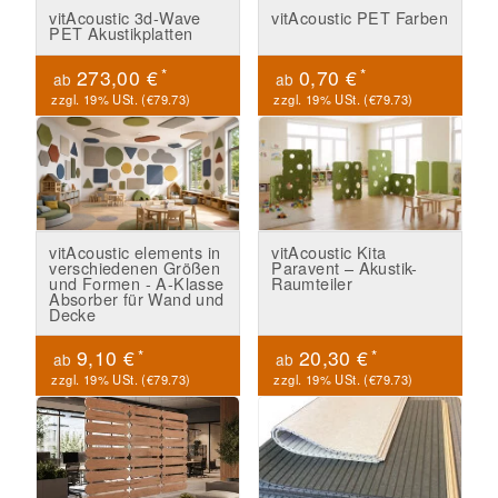
vitAcoustic 3d-Wave
vitAcoustic PET Farben
PET Akustikplatten
*
*
273,00 €
0,70 €
ab
ab
zzgl. 19% USt. (
€79.73
)
zzgl. 19% USt. (
€79.73
)
vitAcoustic elements in
vitAcoustic Kita
verschiedenen Größen
Paravent – Akustik-
und Formen - A-Klasse
Raumteiler
Absorber für Wand und
Decke
*
*
9,10 €
20,30 €
ab
ab
zzgl. 19% USt. (
€79.73
)
zzgl. 19% USt. (
€79.73
)