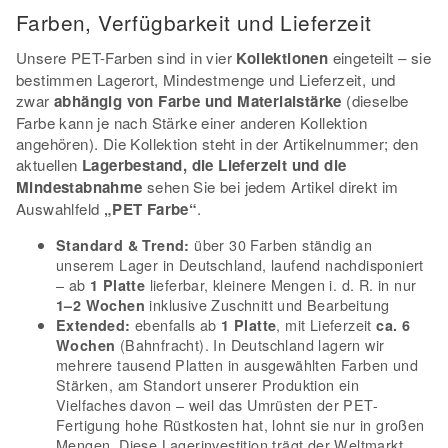
Farben, Verfügbarkeit und Lieferzeit
Unsere PET-Farben sind in vier
Kollektionen
eingeteilt – sie
bestimmen Lagerort, Mindestmenge und Lieferzeit, und
zwar
abhängig von Farbe und Materialstärke
(dieselbe
Farbe kann je nach Stärke einer anderen Kollektion
angehören). Die Kollektion steht in der Artikelnummer; den
aktuellen
Lagerbestand, die Lieferzeit und die
Mindestabnahme
sehen Sie bei jedem Artikel direkt im
Auswahlfeld
„PET Farbe“
.
über 30 Farben ständig an
Standard & Trend:
unserem Lager in Deutschland, laufend nachdisponiert
– ab
lieferbar, kleinere Mengen i. d. R. in nur
1 Platte
inklusive Zuschnitt und Bearbeitung
1–2 Wochen
ebenfalls ab
, mit Lieferzeit
Extended:
1 Platte
ca. 6
(Bahnfracht). In Deutschland lagern wir
Wochen
mehrere tausend Platten in ausgewählten Farben und
Stärken, am Standort unserer Produktion ein
Vielfaches davon – weil das Umrüsten der PET-
Fertigung hohe Rüstkosten hat, lohnt sie nur in großen
Mengen. Diese Lagerinvestition trägt der Weltmarkt,