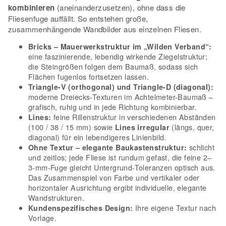
kombinieren
(aneinanderzusetzen), ohne dass die
Fliesenfuge auffällt. So entstehen große,
zusammenhängende Wandbilder aus einzelnen Fliesen.
Bricks – Mauerwerkstruktur im „Wilden Verband“:
eine faszinierende, lebendig wirkende Ziegelstruktur;
die Steingrößen folgen dem Baumaß, sodass sich
Flächen fugenlos fortsetzen lassen.
Triangle-V (orthogonal) und Triangle-D (diagonal):
moderne Dreiecks-Texturen im Achtelmeter-Baumaß –
grafisch, ruhig und in jede Richtung kombinierbar.
feine Rillenstruktur in verschiedenen Abständen
Lines:
(100 / 38 / 15 mm) sowie
(längs, quer,
Lines irregular
diagonal) für ein lebendigeres Linienbild.
schlicht
Ohne Textur – elegante Baukastenstruktur:
und zeitlos; jede Fliese ist rundum gefast, die feine 2–
3-mm-Fuge gleicht Untergrund-Toleranzen optisch aus.
Das Zusammenspiel von Farbe und vertikaler oder
horizontaler Ausrichtung ergibt individuelle, elegante
Wandstrukturen.
Ihre eigene Textur nach
Kundenspezifisches Design:
Vorlage.