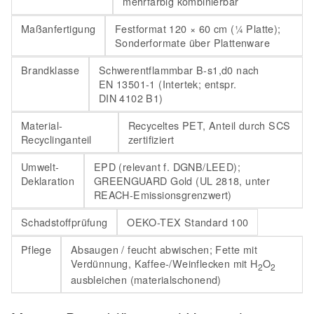
mehrfarbig kombinierbar
Maßanfertigung
Festformat 120 × 60 cm (¼ Platte);
Sonderformate über Plattenware
Brandklasse
Schwerentflammbar B-s1,d0 nach
EN 13501-1 (Intertek; entspr.
DIN 4102 B1)
Material-
Recyceltes PET, Anteil durch SCS
Recyclinganteil
zertifiziert
Umwelt-
EPD (relevant f. DGNB/LEED);
Deklaration
GREENGUARD Gold (UL 2818, unter
REACH-Emissionsgrenzwert)
Schadstoffprüfung
OEKO-TEX Standard 100
Pflege
Absaugen / feucht abwischen; Fette mit
Verdünnung, Kaffee-/Weinflecken mit H
O
2
2
ausbleichen (materialschonend)