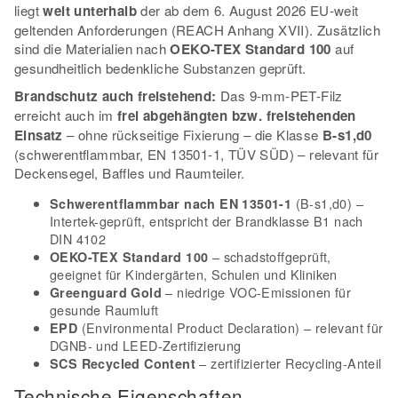
liegt
weit unterhalb
der ab dem 6. August 2026 EU-weit
geltenden Anforderungen (REACH Anhang XVII). Zusätzlich
sind die Materialien nach
OEKO-TEX Standard 100
auf
gesundheitlich bedenkliche Substanzen geprüft.
Brandschutz auch freistehend:
Das 9-mm-PET-Filz
erreicht auch im
frei abgehängten bzw. freistehenden
Einsatz
– ohne rückseitige Fixierung – die Klasse
B-s1,d0
(schwerentflammbar, EN 13501-1, TÜV SÜD) – relevant für
Deckensegel, Baffles und Raumteiler.
(B-s1,d0) –
Schwerentflammbar nach EN 13501-1
Intertek-geprüft, entspricht der Brandklasse B1 nach
DIN 4102
– schadstoffgeprüft,
OEKO-TEX Standard 100
geeignet für Kindergärten, Schulen und Kliniken
– niedrige VOC-Emissionen für
Greenguard Gold
gesunde Raumluft
(Environmental Product Declaration) – relevant für
EPD
DGNB- und LEED-Zertifizierung
– zertifizierter Recycling-Anteil
SCS Recycled Content
Technische Eigenschaften