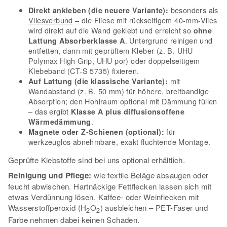
besonders als
Direkt ankleben (die neuere Variante):
Vliesverbund
– die Fliese mit rückseitigem 40-mm-Vlies
wird direkt auf die Wand geklebt und erreicht so
ohne
. Untergrund reinigen und
Lattung Absorberklasse A
entfetten, dann mit geprüftem Kleber (z. B. UHU
Polymax High Grip, UHU por) oder doppelseitigem
Klebeband (CT-S 5735) fixieren.
mit
Auf Lattung (die klassische Variante):
Wandabstand (z. B. 50 mm) für höhere, breitbandige
Absorption; den Hohlraum optional mit Dämmung füllen
– das ergibt
Klasse A plus diffusionsoffene
.
Wärmedämmung
für
Magnete oder Z-Schienen (optional):
werkzeuglos abnehmbare, exakt fluchtende Montage.
Geprüfte Klebstoffe sind bei uns optional erhältlich.
Reinigung und Pflege:
wie textile Beläge absaugen oder
feucht abwischen. Hartnäckige Fettflecken lassen sich mit
etwas Verdünnung lösen, Kaffee- oder Weinflecken mit
Wasserstoffperoxid (H
O
) ausbleichen – PET-Faser und
2
2
Farbe nehmen dabei keinen Schaden.