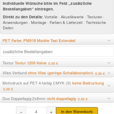
Individuelle Wünsche bitte im Feld „zusätzliche
Bestellangaben“ eintragen.
Direkt zu den Details:
Vorteile
·
Akustikwerte
·
Texturen
·
Anwendungen
·
Montage
·
Farben & Lieferzeit
·
Technische
Daten
PET Farbe: PM918 Marble Teal Extended
Textur
Textur 1206 Keine
0,00 €
Vlies Verbund
ohne Vlies (geringe Schallabsorption)
0,00 €
Motivdruck auf PET 4-farbig CMYK (S)
keine Bedruckung
0,00 €
Duo Doppellagig 2x9mm
nicht doppellagig
0,00 €
−
+
In den Warenkorb