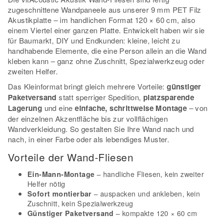
zugeschnittene Wandpaneele aus unserer 9 mm PET Filz
Akustikplatte – im handlichen Format 120 × 60 cm, also
einem Viertel einer ganzen Platte. Entwickelt haben wir sie
für Baumarkt, DIY und Endkunden: kleine, leicht zu
handhabende Elemente, die eine Person allein an die Wand
kleben kann – ganz ohne Zuschnitt, Spezialwerkzeug oder
zweiten Helfer.
Das Kleinformat bringt gleich mehrere Vorteile:
günstiger
Paketversand
statt sperriger Spedition,
platzsparende
Lagerung
und eine
einfache, schrittweise Montage
– von
der einzelnen Akzentfläche bis zur vollflächigen
Wandverkleidung. So gestalten Sie Ihre Wand nach und
nach, in einer Farbe oder als lebendiges Muster.
Vorteile der Wand-Fliesen
– handliche Fliesen, kein zweiter
Ein-Mann-Montage
Helfer nötig
– auspacken und ankleben, kein
Sofort montierbar
Zuschnitt, kein Spezialwerkzeug
– kompakte 120 × 60 cm
Günstiger Paketversand