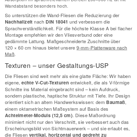
Wandabstand besonders hoch.
So unterstützen die Wand-Fliesen die Reduzierung der
Nachhallzeit
nach
DIN 18041
und verbessern die
Sprachverständlichkeit. Für die höchste Klasse A bei flacher
Montage empfehlen wir den Vliesverbund oder eine
gedämmte Lattung. Maßgeschneiderte Zuschnitte über
120 × 60 cm hinaus bietet unsere
9-mm-Plattenware nach
Maß
.
Texturen – unser Gestaltungs-USP
Die Fliesen sind weit mehr als eine glatte Fläche: Wir haben
eigene,
echte V-Cut-Texturen
entwickelt, die als V-förmige
Schnitte ins Material eingebracht sind – kein Aufdruck,
sondern plastische, haptische Struktur mit Tiefe. Ihr Design
orientiert sich an altem Handwerkswissen: dem
Baumaß
,
einem oktametrischen Maßsystem auf Basis des
Achtelmeter-Moduls (12,5 cm)
. Diese Maßordnung
minimiert nicht nur den Verschnitt, sie verbessert auch das
Erscheinungsbild von Sichtmauerwerk – und sie erlaubt es,
die Fliesen
vertikal, horizontal und gedreht zu