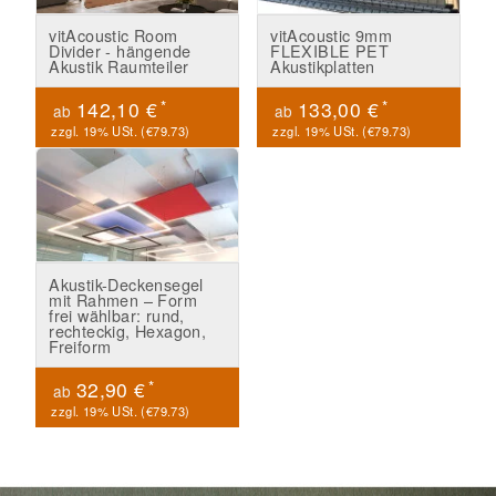
vitAcoustic Room
vitAcoustic 9mm
Divider - hängende
FLEXIBLE PET
Akustik Raumteiler
Akustikplatten
*
*
142,10 €
133,00 €
ab
ab
zzgl. 19% USt. (
€79.73
)
zzgl. 19% USt. (
€79.73
)
Akustik-Deckensegel
mit Rahmen – Form
frei wählbar: rund,
rechteckig, Hexagon,
Freiform
*
32,90 €
ab
zzgl. 19% USt. (
€79.73
)