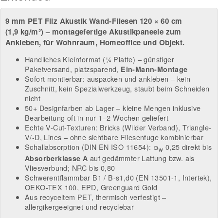
9 mm PET Filz Akustik Wand-Fliesen
120 × 60 cm
(
1,9 kg/m²
) – montagefertige Akustikpaneele zum
Ankleben, für Wohnraum, Homeoffice und Objekt.
Handliches Kleinformat (¼ Platte) – günstiger
Paketversand, platzsparend,
Ein-Mann-Montage
Sofort montierbar: auspacken und ankleben – kein
Zuschnitt, kein Spezialwerkzeug, staubt beim Schneiden
nicht
50+ Designfarben ab Lager – kleine Mengen inklusive
Bearbeitung oft in nur 1–2 Wochen geliefert
Echte V-Cut-Texturen: Bricks (Wilder Verband), Triangle-
V/-D, Lines – ohne sichtbare Fliesenfuge kombinierbar
Schallabsorption (DIN EN ISO 11654): α
0,25 direkt bis
w
auf gedämmter Lattung bzw. als
Absorberklasse A
Vliesverbund; NRC bis 0,80
Schwerentflammbar B1 / B-s1,d0 (EN 13501-1, Intertek),
OEKO-TEX 100, EPD, Greenguard Gold
Aus recyceltem PET, thermisch verfestigt –
allergikergeeignet und recyclebar