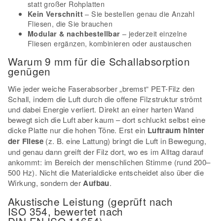
statt großer Rohplatten
– Sie bestellen genau die Anzahl
Kein Verschnitt
Fliesen, die Sie brauchen
– jederzeit einzelne
Modular & nachbestellbar
Fliesen ergänzen, kombinieren oder austauschen
Warum 9 mm für die Schallabsorption
genügen
Wie jeder weiche Faserabsorber „bremst“ PET-Filz den
Schall, indem die Luft durch die offene Filzstruktur strömt
und dabei Energie verliert. Direkt an einer harten Wand
bewegt sich die Luft aber kaum – dort schluckt selbst eine
dicke Platte nur die hohen Töne. Erst ein
Luftraum hinter
der Fliese
(z. B. eine Lattung) bringt die Luft in Bewegung,
und genau dann greift der Filz dort, wo es im Alltag darauf
ankommt: im Bereich der menschlichen Stimme (rund 200–
500 Hz). Nicht die Materialdicke entscheidet also über die
Wirkung, sondern der
Aufbau
.
Akustische Leistung (geprüft nach
ISO 354, bewertet nach
DIN EN ISO 11654)