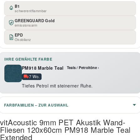
B1
schwerentflammbar
GREENGUARD Gold
emissionsarm
EPD
Ökobilanz
IHRE GEWÄHLTE FARBE
PM918 Marble Teal
Teals / Petroltöne ›
7 Wo.
Tiefes Petrol mit steinerner Ruhe.
FARBFAMILIEN – ZUR AUSWAHL
vitAcoustic 9mm PET Akustik Wand-
Fliesen 120x60cm PM918 Marble Teal
Extended