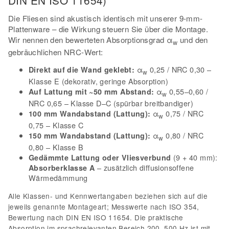
Die Fliesen sind akustisch identisch mit unserer 9-mm-
Plattenware – die Wirkung steuern Sie über die Montage.
Wir nennen den bewerteten Absorptionsgrad α
und den
w
gebräuchlichen NRC-Wert:
α
0,25 / NRC 0,30 –
Direkt auf die Wand geklebt:
w
Klasse E (dekorativ, geringe Absorption)
α
0,55–0,60 /
Auf Lattung mit ~50 mm Abstand:
w
NRC 0,65 – Klasse D–C (spürbar breitbandiger)
α
0,75 / NRC
100 mm Wandabstand (Lattung):
w
0,75 – Klasse C
α
0,80 / NRC
150 mm Wandabstand (Lattung):
w
0,80 – Klasse B
(9 + 40 mm):
Gedämmte Lattung oder Vliesverbund
– zusätzlich diffusionsoffene
Absorberklasse A
Wärmedämmung
Alle Klassen- und Kennwertangaben beziehen sich auf die
jeweils genannte Montageart; Messwerte nach ISO 354,
Bewertung nach DIN EN ISO 11654. Die praktische
Absorption im sprachrelevanten Bereich 200–500 Hz ist mit