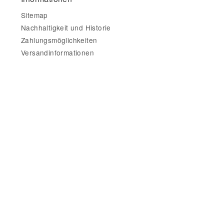
Sitemap
Nachhaltigkeit und Historie
Zahlungsmöglichkeiten
Versandinformationen
Gesetzliche Informationen
Impressum
AGB
Datenschutz
Widerrufsbelehrung & Widerrufsformular
Datenschutzerklärung
•
Impressum