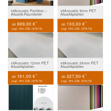
vitAcoustic Partition –
vitAcoustic 9mm PET
Akustik-Raumteiler
Akustikplatten
*
*
699,30 €
133,00 €
ab
ab
zzgl. 19% USt. (
€79.73
)
zzgl. 19% USt. (
€79.73
)
vitAcoustic 12mm PET
vitAcoustic 24mm PET
Akustikplatten
Akustikplatten
*
*
161,00 €
227,50 €
ab
ab
zzgl. 19% USt. (
€79.73
)
zzgl. 19% USt. (
€79.73
)