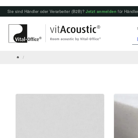
Sie sind Händler oder Verarbeiter (B2B)?
Jetzt anmelden
für Händler
/