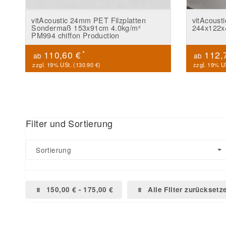
vitAcoustic 24mm PET Filzplatten
vitAcoust
Sondermaß 153x91cm 4.0kg/m²
244x122x
PM994 chiffon Production
*
110,60 €
112,
ab
ab
zzgl. 19% USt. (
130.90 €
)
zzgl. 19% US
Filter und Sortierung
Sortierung
150,00 € - 175,00 €
Alle Filter zurücksetz