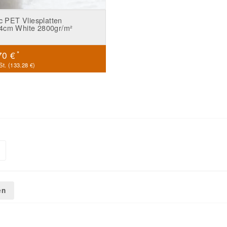
ic PET Vliesplatten
4cm White 2800gr/m²
*
70 €
t. (
133.28 €
)
en