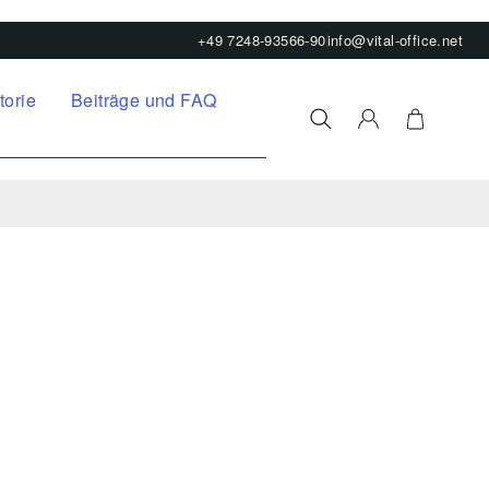
+49 7248-93566-90
info@vital-office.net
torie
Beiträge und FAQ